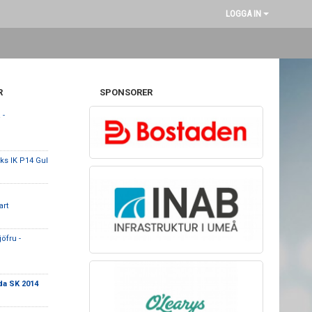
LOGGA IN
R
SPONSORER
 -
ks IK P14 Gul
art
öfru -
da SK 2014