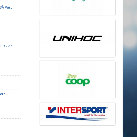
SÅ Väst
mtebo -
ern