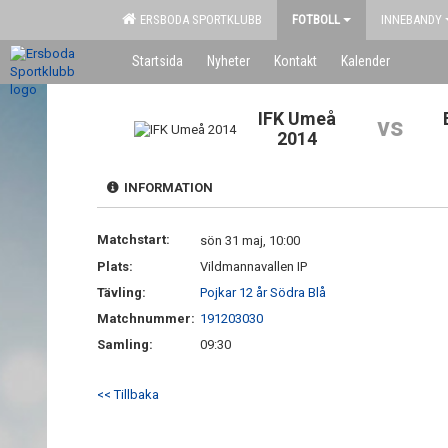
ERSBODA SPORTKLUBB
FOTBOLL
INNEBANDY
Startsida
Nyheter
Kontakt
Kalender
IFK Umeå
vs
2014
INFORMATION
Matchstart:
sön 31 maj, 10:00
Plats:
Vildmannavallen IP
Tävling:
Pojkar 12 år Södra Blå
Matchnummer:
191203030
Samling:
09:30
<< Tillbaka