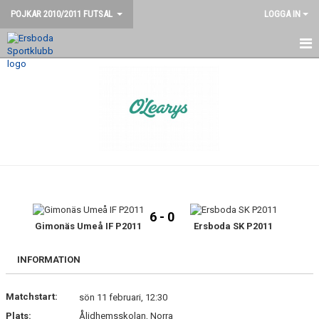
POJKAR 2010/2011 FUTSAL
LOGGA IN
HEM
KONTAKT
NYHETER
KALENDER
TRUPPEN
6 - 0
Gimonäs Umeå IF P2011
Ersboda SK P2011
INFORMATION
Matchstart:
sön 11 februari, 12:30
Plats:
Ålidhemsskolan, Norra