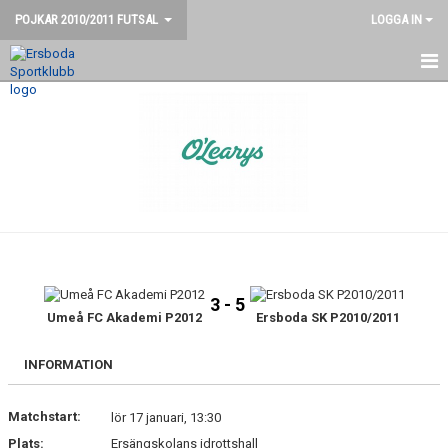
POJKAR 2010/2011 FUTSAL
LOGGA IN
HEM
KONTAKT
NYHETER
KALENDER
TRUPPEN
3 - 5
Umeå FC Akademi P2012
Ersboda SK P2010/2011
INFORMATION
Matchstart:
lör 17 januari, 13:30
Plats:
Ersängskolans idrottshall