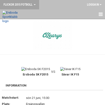
FLICKOR 2015 FOTBOLL
LOGGA IN
HEM
NYHETER
KALENDER
MATCHER
TRUPPEN
vs
KONTAKT
Ersboda SK F2015
Sävar IK F15
INFORMATION
Matchstart:
sön 21 juni, 15:00
Plats:
Ersängsvallen