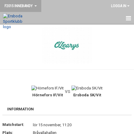
F2015 INNEBANDY
LOGGA IN
HEM
NYHETER
KALENDER
KONTAKT
vs
Hörnefors IF/Vit
Ersboda SK/Vit
INFORMATION
Matchstart:
lör 15 november, 11:20
Plats:
Bråvallahallen