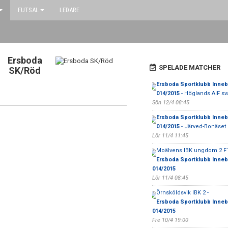
FUTSAL
LEDARE
Ersboda
SPELADE MATCHER
SK/Röd
Ersboda Sportklubb Inneb
014/2015
- Höglands AIF sv
Sön 12/4 08:45
Ersboda Sportklubb Inneb
014/2015
- Järved-Bonäset 
Lör 11/4 11:45
Moälvens IBK ungdom 2 F1
Ersboda Sportklubb Inneb
014/2015
Lör 11/4 08:45
Örnsköldsvik IBK 2 -
Ersboda Sportklubb Inneb
014/2015
Fre 10/4 19:00