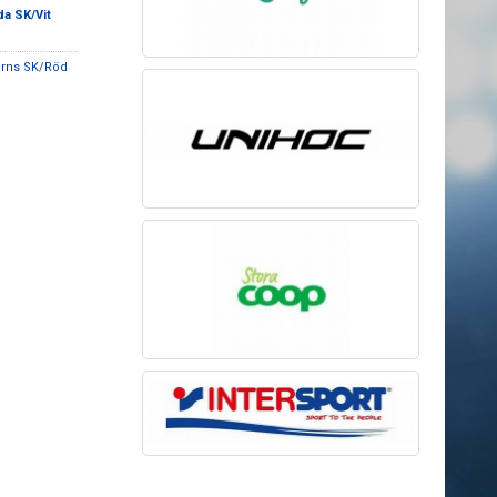
a SK/Vit
erns SK/Röd