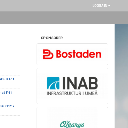
LOGGA IN
SPONSORER
rks IK F11
meå F-11
SK F11/12