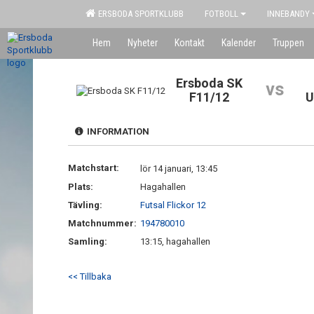
ERSBODA SPORTKLUBB
FOTBOLL
INNEBANDY
Hem
Nyheter
Kontakt
Kalender
Truppen
Ersboda SK
vs
F11/12
U
INFORMATION
Matchstart:
lör 14 januari, 13:45
Plats:
Hagahallen
Tävling:
Futsal Flickor 12
Matchnummer:
194780010
Samling:
13:15, hagahallen
<< Tillbaka