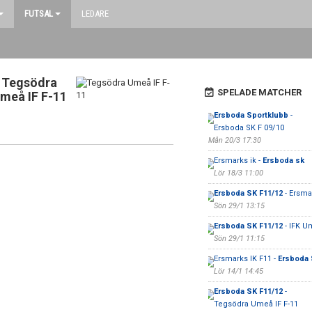
FUTSAL
LEDARE
Tegsödra
SPELADE MATCHER
meå IF F-11
Ersboda Sportklubb
-
Ersboda SK F 09/10
Mån 20/3 17:30
Ersmarks ik -
Ersboda sk
Lör 18/3 11:00
Ersboda SK F11/12
- Ersma
Sön 29/1 13:15
Ersboda SK F11/12
- IFK U
Sön 29/1 11:15
Ersmarks IK F11 -
Ersboda 
Lör 14/1 14:45
Ersboda SK F11/12
-
Tegsödra Umeå IF F-11