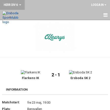
HERR DIV 6
LOGGA IN
HEM
NYHETER
KALENDER
MATCHER
TRUPPEN
2 - 1
BILDGALLERI
Flarkens IK
Ersboda SK 2
DOKUMENT
INFORMATION
KONTAKT
Matchstart:
fre 23 maj, 19:00
Plats:
Bergvallen