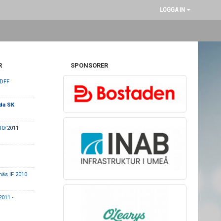
LOGGA IN
R
SPONSORER
 DFF
da SK
010/2011
äs IF 2010
011 -