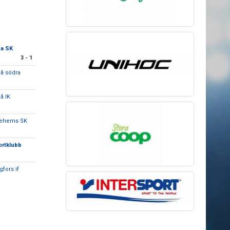
a SK
3 - 1
å södra
å IK
iehems SK
ortklubb
gfors if