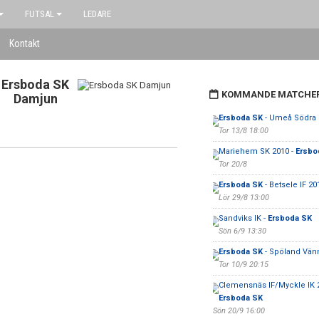
FUTSAL
LEDARE
Kontakt
Ersboda SK
KOMMANDE MATCHE
Damjun
Ersboda SK
- Umeå Södra
Tor 13/8 18:00
Mariehem SK 2010 -
Ersbo
Tor 20/8
Ersboda SK
- Betsele IF 2
Lör 29/8 13:00
Sandviks IK -
Ersboda SK
Sön 6/9 13:30
Ersboda SK
- Spöland Vänn
Tor 10/9 20:15
Clemensnäs IF/Myckle IK 2
Ersboda SK
Sön 20/9 16:00