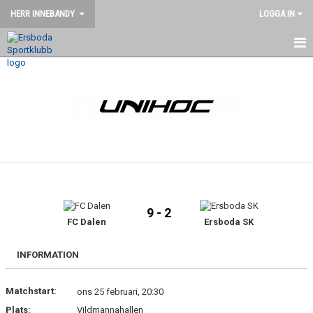
HERR INNEBANDY
LOGGA IN
HEM
NYHETER
KALENDER
MATCHER
TRUPPEN
9 - 2
BILDGALLERI
FC Dalen
Ersboda SK
DOKUMENT
INFORMATION
KONTAKT
Matchstart:
ons 25 februari, 20:30
Plats:
Vildmannahallen