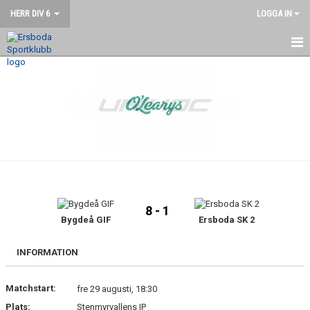
HERR DIV 6
LOGGA IN
HEM
NYHETER
KALENDER
MATCHER
TRUPPEN
8 - 1
BILDGALLERI
Bygdeå GIF
Ersboda SK 2
DOKUMENT
INFORMATION
KONTAKT
Matchstart:
fre 29 augusti, 18:30
Plats:
Stenmyrvallens IP