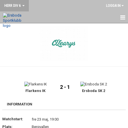
HERR DIV 6
LOGGA IN
HEM
NYHETER
KALENDER
MATCHER
TRUPPEN
2 - 1
BILDGALLERI
Flarkens IK
Ersboda SK 2
DOKUMENT
INFORMATION
KONTAKT
Matchstart:
fre 23 maj, 19:00
Plats:
Bergvallen