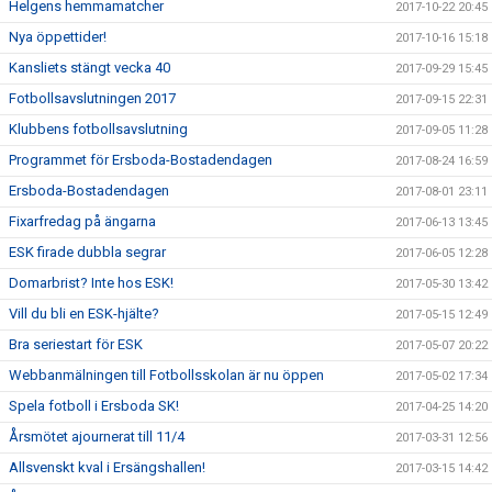
Helgens hemmamatcher
2017-10-22 20:45
Nya öppettider!
2017-10-16 15:18
Kansliets stängt vecka 40
2017-09-29 15:45
Fotbollsavslutningen 2017
2017-09-15 22:31
Klubbens fotbollsavslutning
2017-09-05 11:28
Programmet för Ersboda-Bostadendagen
2017-08-24 16:59
Ersboda-Bostadendagen
2017-08-01 23:11
Fixarfredag på ängarna
2017-06-13 13:45
ESK firade dubbla segrar
2017-06-05 12:28
Domarbrist? Inte hos ESK!
2017-05-30 13:42
Vill du bli en ESK-hjälte?
2017-05-15 12:49
Bra seriestart för ESK
2017-05-07 20:22
Webbanmälningen till Fotbollsskolan är nu öppen
2017-05-02 17:34
Spela fotboll i Ersboda SK!
2017-04-25 14:20
Årsmötet ajournerat till 11/4
2017-03-31 12:56
Allsvenskt kval i Ersängshallen!
2017-03-15 14:42