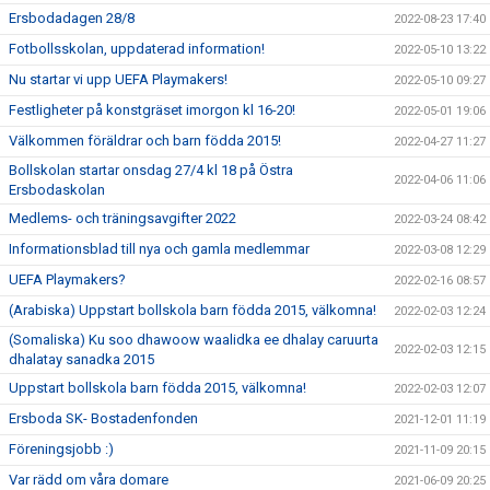
Ersbodadagen 28/8
2022-08-23 17:40
Fotbollsskolan, uppdaterad information!
2022-05-10 13:22
Nu startar vi upp UEFA Playmakers!
2022-05-10 09:27
Festligheter på konstgräset imorgon kl 16-20!
2022-05-01 19:06
Välkommen föräldrar och barn födda 2015!
2022-04-27 11:27
Bollskolan startar onsdag 27/4 kl 18 på Östra
2022-04-06 11:06
Ersbodaskolan
Medlems- och träningsavgifter 2022
2022-03-24 08:42
Informationsblad till nya och gamla medlemmar
2022-03-08 12:29
UEFA Playmakers?
2022-02-16 08:57
(Arabiska) Uppstart bollskola barn födda 2015, välkomna!
2022-02-03 12:24
(Somaliska) Ku soo dhawoow waalidka ee dhalay caruurta
2022-02-03 12:15
dhalatay sanadka 2015
Uppstart bollskola barn födda 2015, välkomna!
2022-02-03 12:07
Ersboda SK- Bostadenfonden
2021-12-01 11:19
Föreningsjobb :)
2021-11-09 20:15
Var rädd om våra domare
2021-06-09 20:25