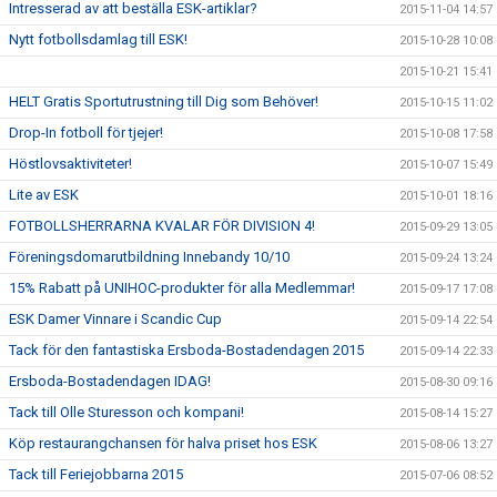
Intresserad av att beställa ESK-artiklar?
2015-11-04 14:57
Nytt fotbollsdamlag till ESK!
2015-10-28 10:08
2015-10-21 15:41
HELT Gratis Sportutrustning till Dig som Behöver!
2015-10-15 11:02
Drop-In fotboll för tjejer!
2015-10-08 17:58
Höstlovsaktiviteter!
2015-10-07 15:49
Lite av ESK
2015-10-01 18:16
FOTBOLLSHERRARNA KVALAR FÖR DIVISION 4!
2015-09-29 13:05
Föreningsdomarutbildning Innebandy 10/10
2015-09-24 13:24
15% Rabatt på UNIHOC-produkter för alla Medlemmar!
2015-09-17 17:08
ESK Damer Vinnare i Scandic Cup
2015-09-14 22:54
Tack för den fantastiska Ersboda-Bostadendagen 2015
2015-09-14 22:33
Ersboda-Bostadendagen IDAG!
2015-08-30 09:16
Tack till Olle Sturesson och kompani!
2015-08-14 15:27
Köp restaurangchansen för halva priset hos ESK
2015-08-06 13:27
Tack till Feriejobbarna 2015
2015-07-06 08:52