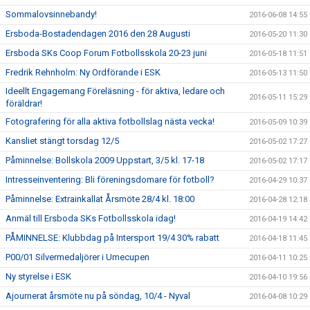
Sommalovsinnebandy!
2016-06-08 14:55
Ersboda-Bostadendagen 2016 den 28 Augusti
2016-05-20 11:30
Ersboda SKs Coop Forum Fotbollsskola 20-23 juni
2016-05-18 11:51
Fredrik Rehnholm: Ny Ordförande i ESK
2016-05-13 11:50
Ideellt Engagemang Föreläsning - för aktiva, ledare och
2016-05-11 15:29
föräldrar!
Fotografering för alla aktiva fotbollslag nästa vecka!
2016-05-09 10:39
Kansliet stängt torsdag 12/5
2016-05-02 17:27
Påminnelse: Bollskola 2009 Uppstart, 3/5 kl. 17-18
2016-05-02 17:17
Intresseinventering: Bli föreningsdomare för fotboll?
2016-04-29 10:37
Påminnelse: Extrainkallat Årsmöte 28/4 kl. 18:00
2016-04-28 12:18
Anmäl till Ersboda SKs Fotbollsskola idag!
2016-04-19 14:42
PÅMINNELSE: Klubbdag på Intersport 19/4 30% rabatt
2016-04-18 11:45
P00/01 Silvermedaljörer i Umecupen
2016-04-11 10:25
Ny styrelse i ESK
2016-04-10 19:56
Ajournerat årsmöte nu på söndag, 10/4 - Nyval
2016-04-08 10:29