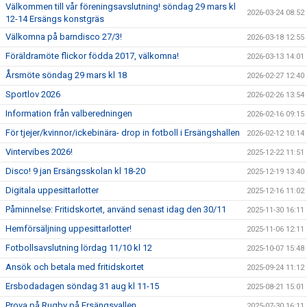
Välkommen till vår föreningsavslutning! söndag 29 mars kl
2026-03-24 08:52
12-14 Ersängs konstgräs
Välkomna på barndisco 27/3!
2026-03-18 12:55
Föräldramöte flickor födda 2017, välkomna!
2026-03-13 14:01
Årsmöte söndag 29 mars kl 18
2026-02-27 12:40
Sportlov 2026
2026-02-26 13:54
Information från valberedningen
2026-02-16 09:15
För tjejer/kvinnor/ickebinära- drop in fotboll i Ersängshallen
2026-02-12 10:14
Vintervibes 2026!
2025-12-22 11:51
Disco! 9 jan Ersängsskolan kl 18-20
2025-12-19 13:40
Digitala uppesittarlotter
2025-12-16 11:02
Påminnelse: Fritidskortet, använd senast idag den 30/11
2025-11-30 16:11
Hemförsäljning uppesittarlotter!
2025-11-06 12:11
Fotbollsavslutning lördag 11/10 kl 12
2025-10-07 15:48
Ansök och betala med fritidskortet
2025-09-24 11:12
Ersbodadagen söndag 31 aug kl 11-15
2025-08-21 15:01
Prova på Rugby på Ersängsvallen
2025-07-30 16:11