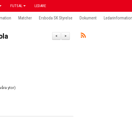
FUTSAL
LEDARE
mation
Matcher
Ersboda SK Styrelse
Dokument
Ledarinformatio
ola
<
>
våra ytor)