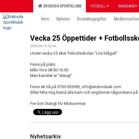
ERSBODA SPORTKLUBB
FOTBOLL
INNEBANDY
Hem
Nyheter
Kontaktuppgifter
Medlemsinfor
Vecka 25 Öppettider + Fotbollssk
2020-06-15 02:46
Under vecka 25 sker fotbollsskolan "Lira blågult"
Finns på plats
Mån-Tors 08:00-16:00
Men kansliet är "stängt"
Finns att nå på 0730-926992, info@ersbodask.com
(Eller hitta mig bland alla barn och ungdomar någonstans på 
Fre-Sön Stängt för Midsommar
Nyhetsarkiv