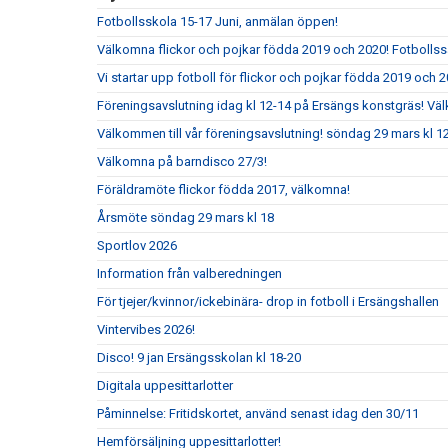
Fotbollsskola 15-17 Juni, anmälan öppen!
Välkomna flickor och pojkar födda 2019 och 2020! Fotbolls
Vi startar upp fotboll för flickor och pojkar födda 2019 och 2
Föreningsavslutning idag kl 12-14 på Ersängs konstgräs! Vä
Välkommen till vår föreningsavslutning! söndag 29 mars kl 
Välkomna på barndisco 27/3!
Föräldramöte flickor födda 2017, välkomna!
Årsmöte söndag 29 mars kl 18
Sportlov 2026
Information från valberedningen
För tjejer/kvinnor/ickebinära- drop in fotboll i Ersängshallen
Vintervibes 2026!
Disco! 9 jan Ersängsskolan kl 18-20
Digitala uppesittarlotter
Påminnelse: Fritidskortet, använd senast idag den 30/11
Hemförsäljning uppesittarlotter!