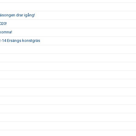
säsongen drar igång!
020!
lkomna!
12-14 Ersängs konstgräs