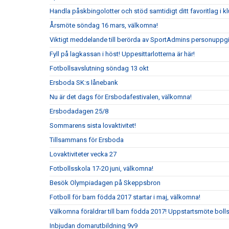
Handla påskbingolotter och stöd samtidigt ditt favoritlag i k
Årsmöte söndag 16 mars, välkomna!
Viktigt meddelande till berörda av SportAdmins personuppgi
Fyll på lagkassan i höst! Uppesittarlotterna är här!
Fotbollsavslutning söndag 13 okt
Ersboda SK:s lånebank
Nu är det dags för Ersbodafestivalen, välkomna!
Ersbodadagen 25/8
Sommarens sista lovaktivitet!
Tillsammans för Ersboda
Lovaktiviteter vecka 27
Fotbollsskola 17-20 juni, välkomna!
Besök Olympiadagen på Skeppsbron
Fotboll för barn födda 2017 startar i maj, välkomna!
Välkomna föräldrar till barn födda 2017! Uppstartsmöte boll
Inbjudan domarutbildning 9v9