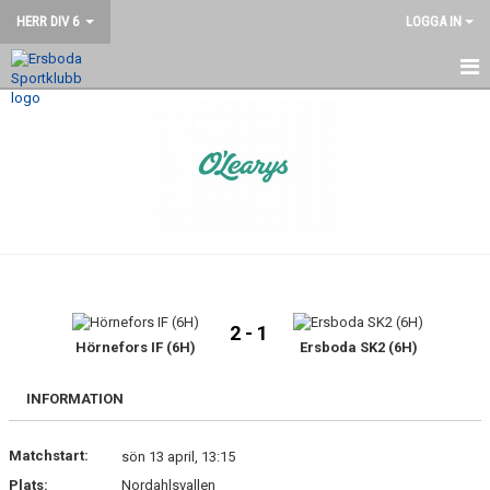
HERR DIV 6
LOGGA IN
HEM
NYHETER
KALENDER
MATCHER
TRUPPEN
2 - 1
BILDGALLERI
Hörnefors IF (6H)
Ersboda SK2 (6H)
DOKUMENT
INFORMATION
KONTAKT
Matchstart:
sön 13 april, 13:15
Plats:
Nordahlsvallen