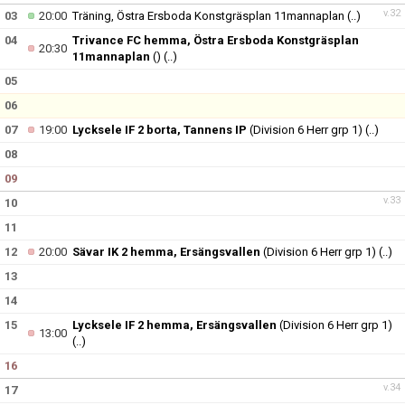
v.32
03
20:00
Träning, Östra Ersboda Konstgräsplan 11mannaplan
(..)
04
Trivance FC hemma, Östra Ersboda Konstgräsplan
20:30
11mannaplan
()
(..)
05
06
07
19:00
Lycksele IF 2 borta, Tannens IP
(Division 6 Herr grp 1)
(..)
08
09
v.33
10
11
12
20:00
Sävar IK 2 hemma, Ersängsvallen
(Division 6 Herr grp 1)
(..)
13
14
15
Lycksele IF 2 hemma, Ersängsvallen
(Division 6 Herr grp 1)
13:00
(..)
16
v.34
17