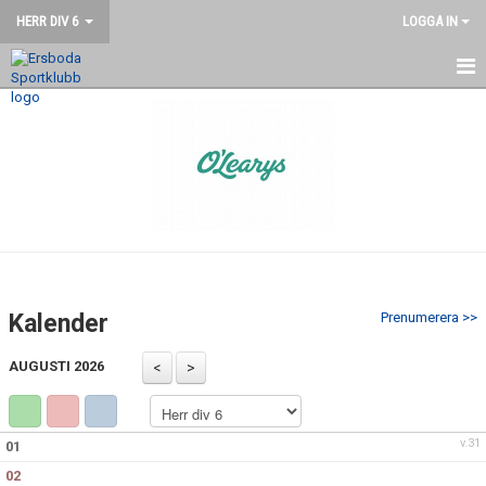
HERR DIV 6
LOGGA IN
HEM
NYHETER
KALENDER
MATCHER
TRUPPEN
Kalender
Prenumerera >>
BILDGALLERI
AUGUSTI 2026
DOKUMENT
KONTAKT
v.31
01
02