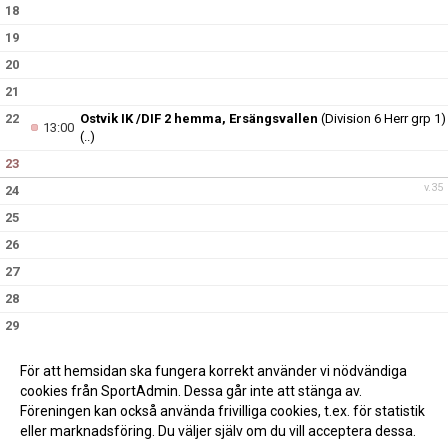
18
19
20
21
22
Ostvik IK /DIF 2 hemma, Ersängsvallen
(Division 6 Herr grp 1)
13:00
(..)
23
v.35
24
25
26
27
28
29
30
För att hemsidan ska fungera korrekt använder vi nödvändiga
v.36
31
cookies från SportAdmin. Dessa går inte att stänga av.
Föreningen kan också använda frivilliga cookies, t.ex. för statistik
eller marknadsföring. Du väljer själv om du vill acceptera dessa.