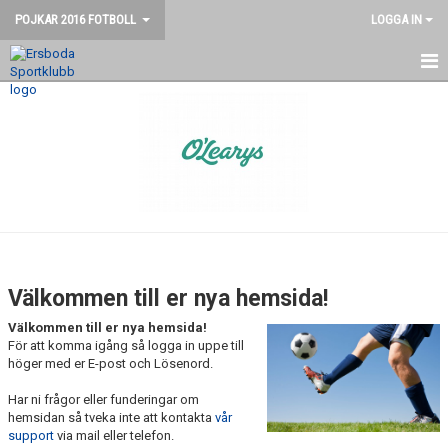
POJKAR 2016 FOTBOLL
LOGGA IN
HEM
NYHETER
KALENDER
KONTAKT
MATCHER
Välkommen till er nya hemsida!
Välkommen till er nya hemsida!
För att komma igång så logga in uppe till
höger med er E-post och Lösenord.
Har ni frågor eller funderingar om
hemsidan så tveka inte att kontakta
vår
support
via mail eller telefon.