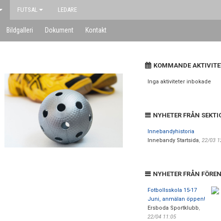
FUTSAL
LEDARE
Bildgalleri
Dokument
Kontakt
KOMMANDE AKTIVITE
Inga aktiviteter inbokade
NYHETER FRÅN SEKTI
Innebandyhistoria
Innebandy Startsida
,
22/03 1
NYHETER FRÅN FÖRE
Fotbollsskola 15-17
Juni, anmälan öppen!
Ersboda Sportklubb
,
22/04 11:05