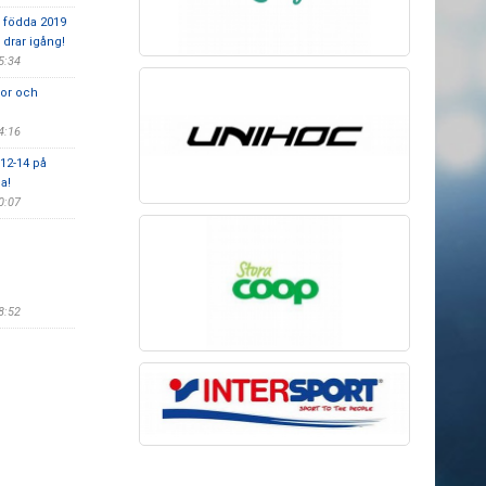
 födda 2019
drar igång!
5:34
ckor och
4:16
12-14 på
a!
0:07
8:52