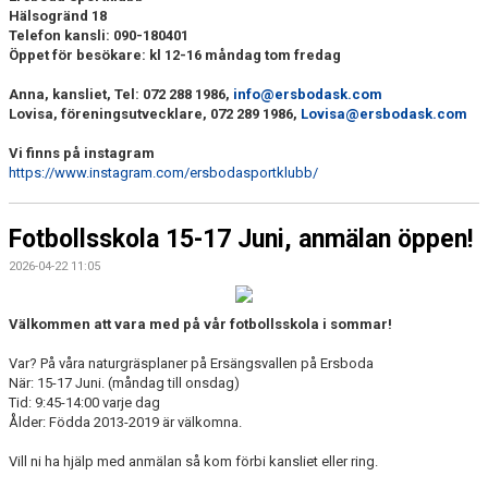
Hälsogränd 18
Telefon kansli: 090-180401
Öppet för besökare: kl 12-16 måndag tom fredag
Anna, kansliet, Tel: 072 288 1986,
info@ersbodask.com
Lovisa, föreningsutvecklare, 072 289 1986,
Lovisa@ersbodask.com
Vi finns på instagram
https://www.instagram.com/ersbodasportklubb/
Fotbollsskola 15-17 Juni, anmälan öppen!
2026-04-22 11:05
Välkommen att vara med på vår fotbollsskola i sommar!
Var? På våra naturgräsplaner på Ersängsvallen på Ersboda
När: 15-17 Juni. (måndag till onsdag)
Tid: 9:45-14:00 varje dag
Ålder: Födda 2013-2019 är välkomna.
Vill ni ha hjälp med anmälan så kom förbi kansliet eller ring.