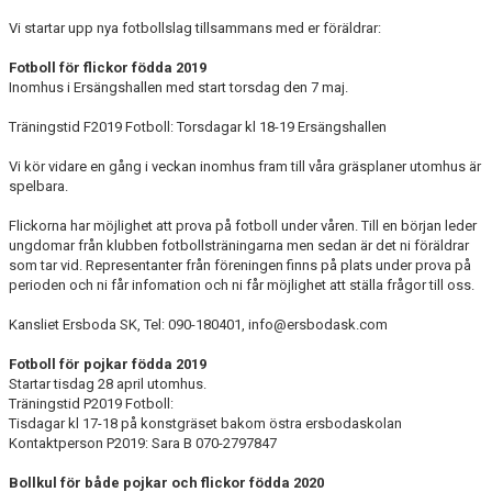
Vi startar upp nya fotbollslag tillsammans med er föräldrar:
Fotboll för flickor födda 2019
Inomhus i Ersängshallen med start torsdag den 7 maj.
Träningstid F2019 Fotboll: Torsdagar kl 18-19 Ersängshallen
Vi kör vidare en gång i veckan inomhus fram till våra gräsplaner utomhus är
spelbara.
Flickorna har möjlighet att prova på fotboll under våren. Till en början leder
ungdomar från klubben fotbollsträningarna men sedan är det ni föräldrar
som tar vid. Representanter från föreningen finns på plats under prova på
perioden och ni får infomation och ni får möjlighet att ställa frågor till oss.
Kansliet Ersboda SK, Tel: 090-180401, info@ersbodask.com
Fotboll för pojkar födda 2019
Startar tisdag 28 april utomhus.
Träningstid P2019 Fotboll:
Tisdagar kl 17-18 på konstgräset bakom östra ersbodaskolan
Kontaktperson P2019: Sara B 070-2797847
Bollkul för både pojkar och flickor födda 2020