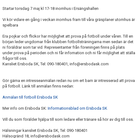
Startar torsdag 7 maj kl 17-18 inomhus i Ersängshallen
Vi kör vidare en gång i veckan inomhus fram till våra gräsplaner utomhus är
spelbara
Era pojkar och flickor har möjlighet att prova på fotboll under våren. Till en
början leder ungdomar från klubben fotbollsträningarna men sedan är det
ni föräldrar som tar vid. Representanter från föreningen finns på plats
under prova på perioden och ni får infomation och ni får möjlighet att ställa
frågor till oss.
Kansliet Ersboda SK, Tel: 090-180401, info@ersbodask.com
Gör gärna en intresseanmälan redan nu om ert barn är intresserad att prova
på fotboll. Länk till anmälan finns nedan:
Anmälan till fotboll Ersboda SK
Mer info om Ersboda SK:
Informationsblad om Ersboda SK
Vill du som förälder hjälpa till som ledare eller tränare så hör av dig till oss.
Hälsningar kansliet Ersboda SK, Tel: 090-180401
Hälsogränd 18, info@ersbodask.com