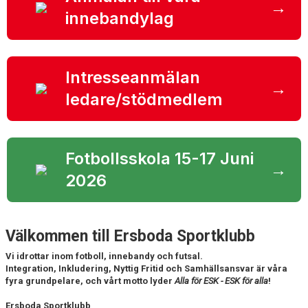
→
innebandylag
HYRA/BOKA FOTBOLLSPLAN FÖR ICKE MEDLEMMAR
Intresseanmälan
→
ledare/stödmedlem
Fotbollsskola 15-17 Juni
→
2026
Välkommen till Ersboda Sportklubb
Vi idrottar inom fotboll, innebandy och futsal.
Integration, Inkludering, Nyttig Fritid och Samhällsansvar är våra
fyra grundpelare, och vårt motto lyder
Alla för ESK - ESK för alla
!
Ersboda Sportklubb