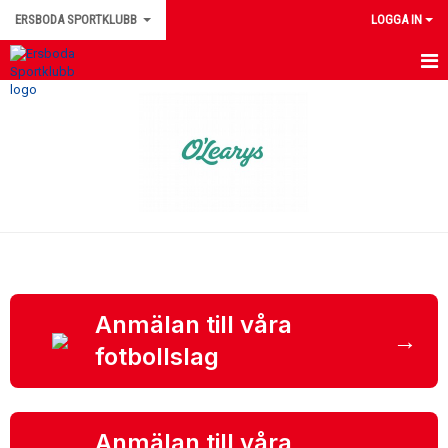
ERSBODA SPORTKLUBB
LOGGA IN
HEM
NYHETER
KONTAKTUPPGIFTER
MEDLEMSINFORMATION
MATCHER
ERSBODA SK STYRELSE
Anmälan till våra
→
fotbollslag
DOKUMENT
LEDARINFORMATION
Anmälan till våra
KALENDER