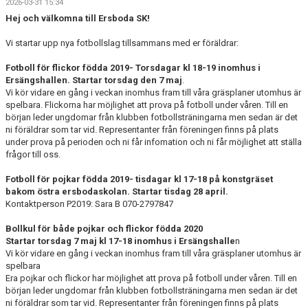
2026-03-31 15:34
Hej och välkomna till Ersboda SK!
Vi startar upp nya fotbollslag tillsammans med er föräldrar:
Fotboll för flickor födda 2019- Torsdagar kl 18-19 inomhus i
Ersängshallen. Startar
torsdag den 7 maj
.
Vi kör vidare en gång i veckan inomhus fram till våra gräsplaner utomhus är
spelbara. Flickorna har möjlighet att prova på fotboll under våren. Till en
början leder ungdomar från klubben fotbollsträningarna men sedan är det
ni föräldrar som tar vid. Representanter från föreningen finns på plats
under prova på perioden och ni får infomation och ni får möjlighet att ställa
frågor till oss.
Fotboll för pojkar födda 2019- tisdagar kl 17-18 på konstgräset
bakom östra ersbodaskolan.
Startar tisdag 28 april.
Kontaktperson P2019: Sara B 070-2797847
Bollkul för både pojkar och flickor födda 2020
Startar torsdag 7 maj kl 17-18 inomhus i Ersängshalle
n
Vi kör vidare en gång i veckan inomhus fram till våra gräsplaner utomhus är
spelbara
Era pojkar och flickor har möjlighet att prova på fotboll under våren. Till en
början leder ungdomar från klubben fotbollsträningarna men sedan är det
ni föräldrar som tar vid. Representanter från föreningen finns på plats