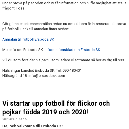
under prova på perioden och ni får infomation och ni får möjlighet att ställa
frågor till oss.
Gör gärna en intresseanmälan redan nu om ert barn är intresserad att prova
på fotboll. Länk till anmälan finns nedan:
Anmälan till fotboll Ersboda SK
Mer info om Ersboda SK:
Informationsblad om Ersboda SK
Vill du som förälder hjälpa till som ledare eller tränare så hör av dig till oss.
Hälsningar kansliet Ersboda SK, Tel: 090-180401
Hälsogränd 18, info@ersbodask.com
Vi startar upp fotboll för flickor och
pojkar födda 2019 och 2020!
2026-03-31 14:16
Hej och välkomna till Ersboda SK!