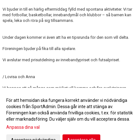
Vi bjuder in till en härlig eftermiddag fylld med spontana aktiviteter. Vi tar
med fotbollar, basketbollar, innebandymål och klubbor – så barnen kan
spela, leka och röra på sig tillsammans.
Under dagen kommer vi även att ha en tipsrunda för den som vill delta.
Föreningen bjuder på fika till alla spelare.
Vi avslutar med prisutdelning av innebandypriset och futsalpriset.
/ Lovisa och Anna
Vi hoppas att så många som möjligt vill komma och fira avslutningen
tillsammans med oss!
För att hemsidan ska fungera korrekt använder vi nödvändiga
cookies från SportAdmin. Dessa går inte att stänga av.
Fler nyheter >>
Föreningen kan också använda frivilliga cookies, t.ex. för statistik
eller marknadsföring. Du väljer själv om du vill acceptera dessa.
Anpassa dina val
Cookie-inställningar
Gå till Webbversion