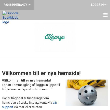
P2018 INNEBANDY
LOGGA IN
HEM
NYHETER
KALENDER
MATCHER
TRUPPEN
Välkommen till er nya hemsida!
BILDGALLERI
Välkommen till er nya hemsida!
För att komma igång så logga in uppe till
DOKUMENT
höger med er E-post och Lösenord.
Har ni frågor eller funderingar om
KONTAKT
hemsidan så tveka inte att kontakta
vår
support
via mail eller telefon.