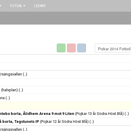
FUTSAL
LEDARE
Ersängsvallen
(..)
 (halvplan)
(..)
nna
(..)
tebo borta, Ålidhem Arena 9 mot 9 Liten
(Pojkar 13 år Södra Höst Blå)
(..)
 borta, Tegstunets IP
(Pojkar 12 år Södra Höst Blå)
(..)
Ersängsvallen
(..)