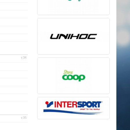
v.34
v.35