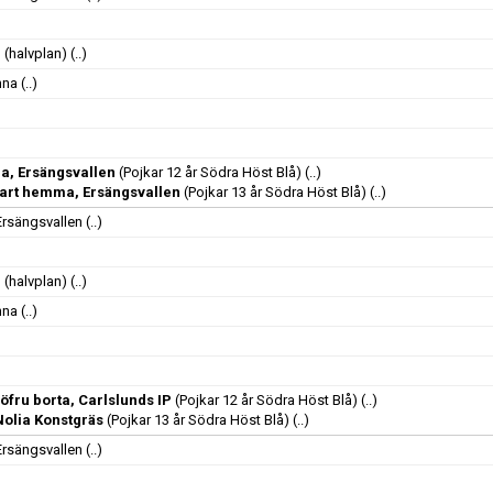
 (halvplan)
(..)
nna
(..)
a, Ersängsvallen
(Pojkar 12 år Södra Höst Blå)
(..)
vart hemma, Ersängsvallen
(Pojkar 13 år Södra Höst Blå)
(..)
Ersängsvallen
(..)
 (halvplan)
(..)
nna
(..)
fru borta, Carlslunds IP
(Pojkar 12 år Södra Höst Blå)
(..)
olia Konstgräs
(Pojkar 13 år Södra Höst Blå)
(..)
Ersängsvallen
(..)