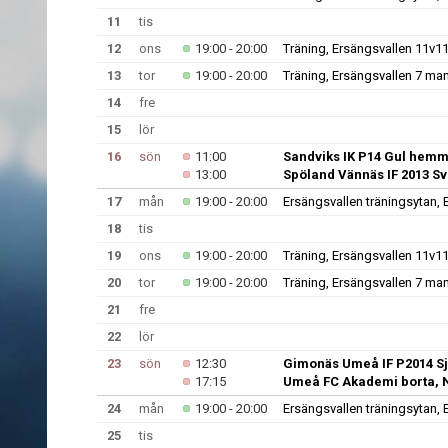
11
tis
12
ons
19:00 - 20:00
Träning, Ersängsvallen 11v11
13
tor
19:00 - 20:00
Träning, Ersängsvallen 7 ma
14
fre
15
lör
16
sön
11:00
Sandviks IK P14 Gul hemm
13:00
Spöland Vännäs IF 2013 S
17
mån
19:00 - 20:00
Ersängsvallen träningsytan, 
18
tis
19
ons
19:00 - 20:00
Träning, Ersängsvallen 11v11
20
tor
19:00 - 20:00
Träning, Ersängsvallen 7 ma
21
fre
22
lör
23
sön
12:30
Gimonäs Umeå IF P2014 Sjö
17:15
Umeå FC Akademi borta, N
24
mån
19:00 - 20:00
Ersängsvallen träningsytan, 
25
tis