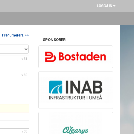
LOGGA IN
Prenumerera >>
SPONSORER
v.31
v.32
v.33