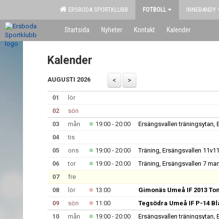
ERSBODA SPORTKLUBB
FOTBOLL
INNEBANDY
Startsida
Nyheter
Kontakt
Kalender
Kalender
AUGUSTI 2026
01
lör
02
sön
03
mån
19:00 - 20:00
Ersängsvallen träningsytan, 
04
tis
05
ons
19:00 - 20:00
Träning, Ersängsvallen 11v11
06
tor
19:00 - 20:00
Träning, Ersängsvallen 7 ma
07
fre
08
lör
13:00
Gimonäs Umeå IF 2013 Tom
09
sön
11:00
Tegsödra Umeå IF P-14 Blå
10
mån
19:00 - 20:00
Ersängsvallen träningsytan, 