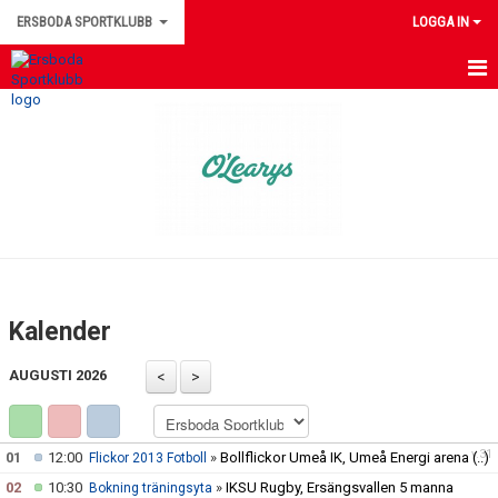
ERSBODA SPORTKLUBB
LOGGA IN
HEM
NYHETER
KONTAKTUPPGIFTER
MEDLEMSINFORMATION
MATCHER
Kalender
ERSBODA SK STYRELSE
AUGUSTI 2026
DOKUMENT
LEDARINFORMATION
v.31
01
12:00
»
Bollflickor Umeå IK, Umeå Energi arena
(..)
Flickor 2013 Fotboll
02
10:30
»
IKSU Rugby, Ersängsvallen 5 manna
Bokning träningsyta
KALENDER