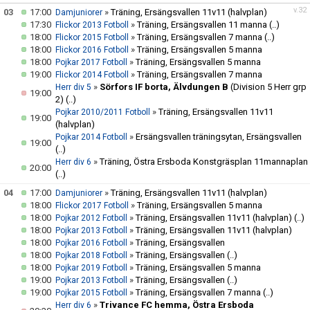
v.32
03
17:00
»
Träning, Ersängsvallen 11v11 (halvplan)
Damjuniorer
17:30
»
Träning, Ersängsvallen 11 manna
(..)
Flickor 2013 Fotboll
HYRA/BOKA FOTBOLLSPLAN FÖR ICKE MEDLEMMAR
18:00
»
Träning, Ersängsvallen 7 manna
(..)
Flickor 2015 Fotboll
18:00
»
Träning, Ersängsvallen 5 manna
Flickor 2016 Fotboll
18:00
»
Träning, Ersängsvallen 5 manna
Pojkar 2017 Fotboll
19:00
»
Träning, Ersängsvallen 7 manna
Flickor 2014 Fotboll
»
Sörfors IF borta, Älvdungen B
(Division 5 Herr grp
Herr div 5
19:00
2)
(..)
»
Träning, Ersängsvallen 11v11
Pojkar 2010/2011 Fotboll
19:00
(halvplan)
»
Ersängsvallen träningsytan, Ersängsvallen
Pojkar 2014 Fotboll
19:00
(..)
»
Träning, Östra Ersboda Konstgräsplan 11mannaplan
Herr div 6
20:00
(..)
04
17:00
»
Träning, Ersängsvallen 11v11 (halvplan)
Damjuniorer
18:00
»
Träning, Ersängsvallen 5 manna
Flickor 2017 Fotboll
18:00
»
Träning, Ersängsvallen 11v11 (halvplan)
(..)
Pojkar 2012 Fotboll
18:00
»
Träning, Ersängsvallen 11v11 (halvplan)
Pojkar 2013 Fotboll
18:00
»
Träning, Ersängsvallen
Pojkar 2016 Fotboll
18:00
»
Träning, Ersängsvallen
(..)
Pojkar 2018 Fotboll
18:00
»
Träning, Ersängsvallen 5 manna
Pojkar 2019 Fotboll
19:00
»
Träning, Ersängsvallen
(..)
Pojkar 2013 Fotboll
19:00
»
Träning, Ersängsvallen 7 manna
(..)
Pojkar 2015 Fotboll
»
Trivance FC hemma, Östra Ersboda
Herr div 6