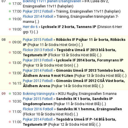
07
»
IFK Luleå div 2,
Bokning 11v11 planen Ersängsvallen
17:00
Ersängsvallen 11v11 (halvplan)
17:00
»
Träning, Ersängsvallen 11v11 (halvplan)
Pojkar 2012 Fotboll
»
Träning, Ersängsvallen träningsytan 7-
Flickor 2014 Fotboll
19:00
manna
(..)
»
Lycksele IF 2 borta, Tannens IP
(Division 6 Herr
Herr div 6
19:00
grp 1)
(..)
08
»
Röbäcks IF Pojkar 11 år borta, Röbäcks
Pojkar 2015 Fotboll
09:00
IP
(Pojkar 11 år Södra Höst Grön)
(..)
»
Tegsödra Umeå IF 2013 blå borta,
Flickor 2013 Fotboll
10:00
Tegstunets IP
(Flickor 13 år Södra Höst Blå)
(..)
»
Lycksele IF 2014 borta, Forsmyrans IP
Pojkar 2013 Fotboll
13:00
(Pojkar 13 år Södra Höst Grön)
(..)
»
Gimonäs Umeå IF 2013 Tomtebo borta,
Pojkar 2014 Fotboll
13:00
Ålidhem Arena 9 mot 9 Liten
(Pojkar 13 år Södra Höst Blå)
(..)
»
Gimonäs Umeå IF 2012 CSÅ Väst borta,
Pojkar 2012 Fotboll
16:15
Ålidhem Arena
(Pojkar 14 år Södra Höst Blå)
(..)
09
10:30
»
IKSU Rugby, Ersängsvallen 5 manna
Bokning träningsyta
»
Sandviks IK 1 borta, Sandviks IP
Pojkar 2015 Fotboll
10:30
Ungdomsplanen
(Pojkar 11 år Södra Höst Blå)
(..)
»
Sandviks IK 1 hemma, Ersängsvallen
Flickor 2016 Fotboll
11:00
(Flickor 10 år Södra Höst Röd)
(..)
»
Tegsödra Umeå IF P-14 Blå borta,
Pojkar 2014 Fotboll
11:00
Tegstunets IP
(Pojkar 12 år Södra Höst Blå)
(..)