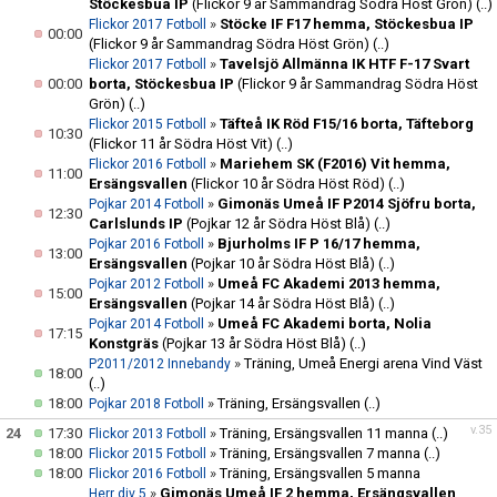
Stöckesbua IP
(Flickor 9 år Sammandrag Södra Höst Grön)
(..)
»
Stöcke IF F17 hemma, Stöckesbua IP
Flickor 2017 Fotboll
00:00
(Flickor 9 år Sammandrag Södra Höst Grön)
(..)
»
Tavelsjö Allmänna IK HTF F-17 Svart
Flickor 2017 Fotboll
00:00
borta, Stöckesbua IP
(Flickor 9 år Sammandrag Södra Höst
Grön)
(..)
»
Täfteå IK Röd F15/16 borta, Täfteborg
Flickor 2015 Fotboll
10:30
(Flickor 11 år Södra Höst Vit)
(..)
»
Mariehem SK (F2016) Vit hemma,
Flickor 2016 Fotboll
11:00
Ersängsvallen
(Flickor 10 år Södra Höst Röd)
(..)
»
Gimonäs Umeå IF P2014 Sjöfru borta,
Pojkar 2014 Fotboll
12:30
Carlslunds IP
(Pojkar 12 år Södra Höst Blå)
(..)
»
Bjurholms IF P 16/17 hemma,
Pojkar 2016 Fotboll
13:00
Ersängsvallen
(Pojkar 10 år Södra Höst Blå)
(..)
»
Umeå FC Akademi 2013 hemma,
Pojkar 2012 Fotboll
15:00
Ersängsvallen
(Pojkar 14 år Södra Höst Blå)
(..)
»
Umeå FC Akademi borta, Nolia
Pojkar 2014 Fotboll
17:15
Konstgräs
(Pojkar 13 år Södra Höst Blå)
(..)
»
Träning, Umeå Energi arena Vind Väst
P2011/2012 Innebandy
18:00
(..)
18:00
»
Träning, Ersängsvallen
(..)
Pojkar 2018 Fotboll
v.35
24
17:30
»
Träning, Ersängsvallen 11 manna
(..)
Flickor 2013 Fotboll
18:00
»
Träning, Ersängsvallen 7 manna
(..)
Flickor 2015 Fotboll
18:00
»
Träning, Ersängsvallen 5 manna
Flickor 2016 Fotboll
»
Gimonäs Umeå IF 2 hemma, Ersängsvallen
Herr div 5