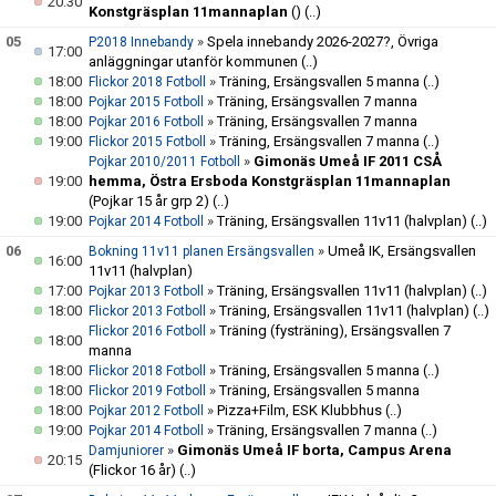
20:30
Konstgräsplan 11mannaplan
()
(..)
05
»
Spela innebandy 2026-2027?, Övriga
P2018 Innebandy
17:00
anläggningar utanför kommunen
(..)
18:00
»
Träning, Ersängsvallen 5 manna
(..)
Flickor 2018 Fotboll
18:00
»
Träning, Ersängsvallen 7 manna
Pojkar 2015 Fotboll
18:00
»
Träning, Ersängsvallen 7 manna
Pojkar 2016 Fotboll
19:00
»
Träning, Ersängsvallen 7 manna
(..)
Flickor 2015 Fotboll
»
Gimonäs Umeå IF 2011 CSÅ
Pojkar 2010/2011 Fotboll
19:00
hemma, Östra Ersboda Konstgräsplan 11mannaplan
(Pojkar 15 år grp 2)
(..)
19:00
»
Träning, Ersängsvallen 11v11 (halvplan)
(..)
Pojkar 2014 Fotboll
06
»
Umeå IK, Ersängsvallen
Bokning 11v11 planen Ersängsvallen
16:00
11v11 (halvplan)
17:00
»
Träning, Ersängsvallen 11v11 (halvplan)
(..)
Pojkar 2013 Fotboll
18:00
»
Träning, Ersängsvallen 11v11 (halvplan)
(..)
Flickor 2013 Fotboll
»
Träning (fysträning), Ersängsvallen 7
Flickor 2016 Fotboll
18:00
manna
18:00
»
Träning, Ersängsvallen 5 manna
(..)
Flickor 2018 Fotboll
18:00
»
Träning, Ersängsvallen 5 manna
Flickor 2019 Fotboll
18:00
»
Pizza+Film, ESK Klubbhus
(..)
Pojkar 2012 Fotboll
19:00
»
Träning, Ersängsvallen 7 manna
(..)
Pojkar 2014 Fotboll
»
Gimonäs Umeå IF borta, Campus Arena
Damjuniorer
20:15
(Flickor 16 år)
(..)