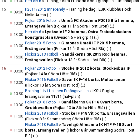
14
19:00
»
Träning, Östra Ersboda Konstgräsplan 11mannaplan
Herr div 6
15
»
Träning heldag , ESK klubbhus och
P2011/2012 Innebandy
09:00
Nolia Arena
(..)
»
Umeå FC Akademi P2015 Blå hemma,
Pojkar 2015 Fotboll
10:00
Ersängsvallen
(Pojkar 11 år Södra Höst Grön)
(..)
»
Lycksele IF 2 hemma, Östra Ersbodaskolans
Herr div 6
13:00
konstgräsplan
(Division 6 Herr grp 1)
(..)
»
Gimonäs Umeå IF P2015 hemma,
Pojkar 2015 Fotboll
13:00
Ersängsvallen
(Pojkar 11 år Södra Höst Blå)
(..)
»
Sandåkerns SK 2013 Röd hemma,
Flickor 2013 Fotboll
15:00
Ersängsvallen
(Flickor 13 år Södra Höst Blå)
(..)
16
»
Stöcke IF 2012 borta, Stöckesbua IP
Pojkar 2012 Fotboll
00:00
(Pojkar 14 år Södra Höst Blå)
(..)
»
Sävar IK F-16 borta, Multiarenan
Flickor 2016 Fotboll
10:00
(Flickor 10 år Södra Höst Röd)
(..)
»
IKSU Rugby,
Bokning 11v11 planen Ersängsvallen
10:30
Ersängsvallen 11v11 (halvplan)
»
Sandåkerns SK P16 Svart borta,
Pojkar 2016 Fotboll
10:30
Grubbevallen
(Pojkar 10 år Södra Höst Blå)
(..)
»
Stöcke IF F18 Vit borta, Ersängsvallen
Flickor 2018 Fotboll
11:00
(Flickor 8 år Sammandrag Södra Höst Blå)
(..)
»
Tavelsjö Allmänna IK HTF F-18 Svart
Flickor 2018 Fotboll
11:00
borta, Ersängsvallen
(Flickor 8 år Sammandrag Södra Höst
Blå)
(..)