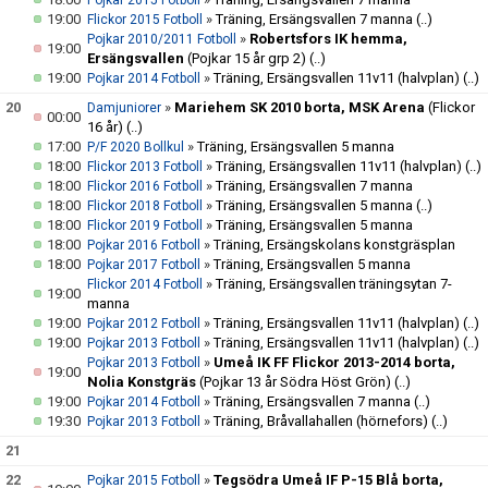
Pojkar 2015 Fotboll
19:00
»
Träning, Ersängsvallen 7 manna
(..)
Flickor 2015 Fotboll
»
Robertsfors IK hemma,
Pojkar 2010/2011 Fotboll
19:00
Ersängsvallen
(Pojkar 15 år grp 2)
(..)
19:00
»
Träning, Ersängsvallen 11v11 (halvplan)
(..)
Pojkar 2014 Fotboll
20
»
Mariehem SK 2010 borta, MSK Arena
(Flickor
Damjuniorer
00:00
16 år)
(..)
17:00
»
Träning, Ersängsvallen 5 manna
P/F 2020 Bollkul
18:00
»
Träning, Ersängsvallen 11v11 (halvplan)
(..)
Flickor 2013 Fotboll
18:00
»
Träning, Ersängsvallen 7 manna
Flickor 2016 Fotboll
18:00
»
Träning, Ersängsvallen 5 manna
(..)
Flickor 2018 Fotboll
18:00
»
Träning, Ersängsvallen 5 manna
Flickor 2019 Fotboll
18:00
»
Träning, Ersängskolans konstgräsplan
Pojkar 2016 Fotboll
18:00
»
Träning, Ersängsvallen 5 manna
Pojkar 2017 Fotboll
»
Träning, Ersängsvallen träningsytan 7-
Flickor 2014 Fotboll
19:00
manna
19:00
»
Träning, Ersängsvallen 11v11 (halvplan)
(..)
Pojkar 2012 Fotboll
19:00
»
Träning, Ersängsvallen 11v11 (halvplan)
(..)
Pojkar 2013 Fotboll
»
Umeå IK FF Flickor 2013-2014 borta,
Pojkar 2013 Fotboll
19:00
Nolia Konstgräs
(Pojkar 13 år Södra Höst Grön)
(..)
19:00
»
Träning, Ersängsvallen 7 manna
(..)
Pojkar 2014 Fotboll
19:30
»
Träning, Bråvallahallen (hörnefors)
(..)
Pojkar 2013 Fotboll
21
22
»
Tegsödra Umeå IF P-15 Blå borta,
Pojkar 2015 Fotboll