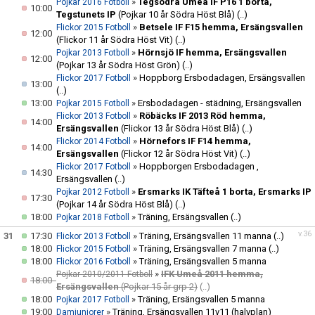
»
Tegsödra Umeå IF P16 1 borta,
Pojkar 2016 Fotboll
10:00
Tegstunets IP
(Pojkar 10 år Södra Höst Blå)
(..)
»
Betsele IF F15 hemma, Ersängsvallen
Flickor 2015 Fotboll
12:00
(Flickor 11 år Södra Höst Vit)
(..)
»
Hörnsjö IF hemma, Ersängsvallen
Pojkar 2013 Fotboll
12:00
(Pojkar 13 år Södra Höst Grön)
(..)
»
Hoppborg Ersbodadagen, Ersängsvallen
Flickor 2017 Fotboll
13:00
(..)
13:00
»
Ersbodadagen - städning, Ersängsvallen
Pojkar 2015 Fotboll
»
Röbäcks IF 2013 Röd hemma,
Flickor 2013 Fotboll
14:00
Ersängsvallen
(Flickor 13 år Södra Höst Blå)
(..)
»
Hörnefors IF F14 hemma,
Flickor 2014 Fotboll
14:00
Ersängsvallen
(Flickor 12 år Södra Höst Vit)
(..)
»
Hoppborgen Ersbodadagen ,
Flickor 2017 Fotboll
14:30
Ersängsvallen
(..)
»
Ersmarks IK Täfteå 1 borta, Ersmarks IP
Pojkar 2012 Fotboll
17:30
(Pojkar 14 år Södra Höst Blå)
(..)
18:00
»
Träning, Ersängsvallen
(..)
Pojkar 2018 Fotboll
v.36
31
17:30
»
Träning, Ersängsvallen 11 manna
(..)
Flickor 2013 Fotboll
18:00
»
Träning, Ersängsvallen 7 manna
(..)
Flickor 2015 Fotboll
18:00
»
Träning, Ersängsvallen 5 manna
Flickor 2016 Fotboll
»
IFK Umeå 2011 hemma,
Pojkar 2010/2011 Fotboll
18:00
Ersängsvallen
(Pojkar 15 år grp 2)
(..)
18:00
»
Träning, Ersängsvallen 5 manna
Pojkar 2017 Fotboll
19:00
»
Träning, Ersängsvallen 11v11 (halvplan)
Damjuniorer