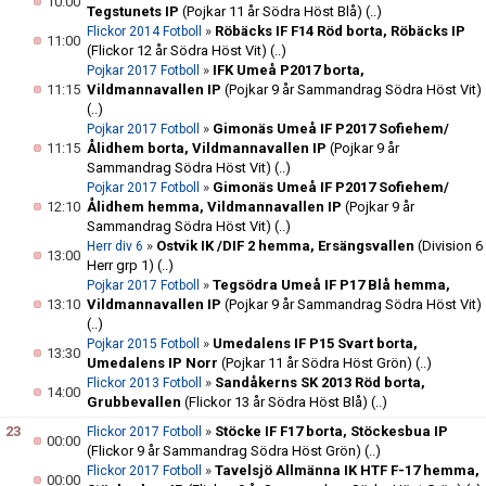
10:00
Tegstunets IP
(Pojkar 11 år Södra Höst Blå)
(..)
»
Röbäcks IF F14 Röd borta, Röbäcks IP
Flickor 2014 Fotboll
11:00
(Flickor 12 år Södra Höst Vit)
(..)
»
IFK Umeå P2017 borta,
Pojkar 2017 Fotboll
11:15
Vildmannavallen IP
(Pojkar 9 år Sammandrag Södra Höst Vit)
(..)
»
Gimonäs Umeå IF P2017 Sofiehem/
Pojkar 2017 Fotboll
11:15
Ålidhem borta, Vildmannavallen IP
(Pojkar 9 år
Sammandrag Södra Höst Vit)
(..)
»
Gimonäs Umeå IF P2017 Sofiehem/
Pojkar 2017 Fotboll
12:10
Ålidhem hemma, Vildmannavallen IP
(Pojkar 9 år
Sammandrag Södra Höst Vit)
(..)
»
Ostvik IK /DIF 2 hemma, Ersängsvallen
(Division 6
Herr div 6
13:00
Herr grp 1)
(..)
»
Tegsödra Umeå IF P17 Blå hemma,
Pojkar 2017 Fotboll
13:10
Vildmannavallen IP
(Pojkar 9 år Sammandrag Södra Höst Vit)
(..)
»
Umedalens IF P15 Svart borta,
Pojkar 2015 Fotboll
13:30
Umedalens IP Norr
(Pojkar 11 år Södra Höst Grön)
(..)
»
Sandåkerns SK 2013 Röd borta,
Flickor 2013 Fotboll
14:00
Grubbevallen
(Flickor 13 år Södra Höst Blå)
(..)
23
»
Stöcke IF F17 borta, Stöckesbua IP
Flickor 2017 Fotboll
00:00
(Flickor 9 år Sammandrag Södra Höst Grön)
(..)
»
Tavelsjö Allmänna IK HTF F-17 hemma,
Flickor 2017 Fotboll
00:00