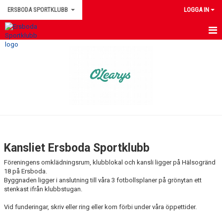
ERSBODA SPORTKLUBB
LOGGA IN
HEM
NYHETER
KONTAKTUPPGIFTER
MEDLEMSINFORMATION
MATCHER
Kansliet Ersboda Sportklubb
ERSBODA SK STYRELSE
Föreningens omklädningsrum, klubblokal och kansli ligger på Hälsogränd
18 på Ersboda.
DOKUMENT
Byggnaden ligger i anslutning till våra 3 fotbollsplaner på grönytan ett
stenkast ifrån klubbstugan.
LEDARINFORMATION
Vid funderingar, skriv eller ring eller kom förbi under våra öppettider.
KALENDER