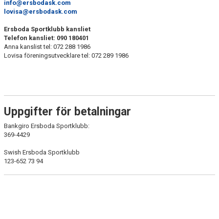
info@ersbodask.com
lovisa@ersbodask.com
HYRA/BOKA FOTBOLLSPLAN FÖR ICKE MEDLEMMAR
Ersboda Sportklubb kansliet
Telefon kansliet: 090 180401
Anna kanslist tel: 072 288 1986
Lovisa föreningsutvecklare tel: 072 289 1986
Uppgifter för betalningar
Bankgiro Ersboda Sportklubb:
369-4429
Swish Ersboda Sportklubb
123-652 73 94