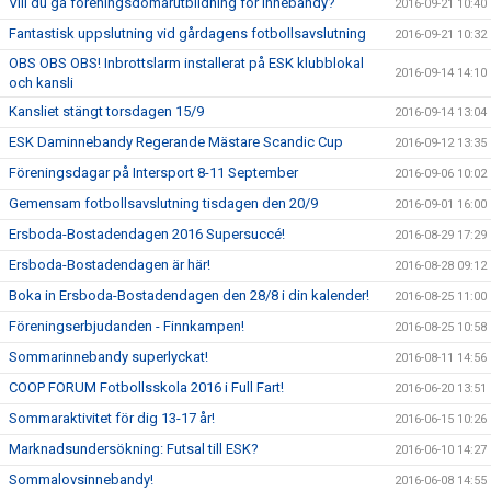
Vill du gå föreningsdomarutbildning för innebandy?
2016-09-21 10:40
Fantastisk uppslutning vid gårdagens fotbollsavslutning
2016-09-21 10:32
OBS OBS OBS! Inbrottslarm installerat på ESK klubblokal
2016-09-14 14:10
och kansli
Kansliet stängt torsdagen 15/9
2016-09-14 13:04
ESK Daminnebandy Regerande Mästare Scandic Cup
2016-09-12 13:35
Föreningsdagar på Intersport 8-11 September
2016-09-06 10:02
Gemensam fotbollsavslutning tisdagen den 20/9
2016-09-01 16:00
Ersboda-Bostadendagen 2016 Supersuccé!
2016-08-29 17:29
Ersboda-Bostadendagen är här!
2016-08-28 09:12
Boka in Ersboda-Bostadendagen den 28/8 i din kalender!
2016-08-25 11:00
Föreningserbjudanden - Finnkampen!
2016-08-25 10:58
Sommarinnebandy superlyckat!
2016-08-11 14:56
COOP FORUM Fotbollsskola 2016 i Full Fart!
2016-06-20 13:51
Sommaraktivitet för dig 13-17 år!
2016-06-15 10:26
Marknadsundersökning: Futsal till ESK?
2016-06-10 14:27
Sommalovsinnebandy!
2016-06-08 14:55