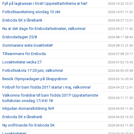
Fyll på lagkassan i höst! Uppesittarlotterna är här!
2024-10-22 10:21
Fotbollsavslutning söndag 13 okt
2024-10-07 11:05
Ersboda SK:s lånebank
2024-09-27 13:21
Nu är det dags för Ersbodafestivalen, välkomna!
2024-09-27 11:46
Ersbodadagen 25/8
2024-08-17 08:44
Sommarens sista lovaktivitet!
2024-08-15 21:00
Tillsammans för Ersboda
2024-07-08 23:17
Lovaktiviteter vecka 27
2024-07-02 15:43
Fotbollsskola 17-20 juni, välkomna!
2024-06-05 09:38
Besök Olympiadagen på Skeppsbron
2024-05-16 09:54
Fotboll för barn födda 2017 startar i maj, välkomna!
2024-04-23 12:41
Välkomna föräldrar till barn födda 2017! Uppstartsmöte
2024-04-11 11:50
bollskolan onsdag 17/4 kl 18
Inbjudan domarutbildning 9v9
2024-04-09 11:05
Ersboda SK:s lånebank
2024-04-03 14:53
Ny ordförande för Ersboda SK
2024-04-02 11:40
Lovaktiviteter!
2024-03-29 20:53