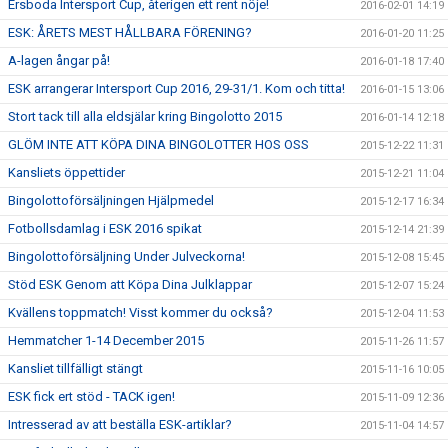
Ersboda Intersport Cup, återigen ett rent nöje!
2016-02-01 14:19
ESK: ÅRETS MEST HÅLLBARA FÖRENING?
2016-01-20 11:25
A-lagen ångar på!
2016-01-18 17:40
ESK arrangerar Intersport Cup 2016, 29-31/1. Kom och titta!
2016-01-15 13:06
Stort tack till alla eldsjälar kring Bingolotto 2015
2016-01-14 12:18
GLÖM INTE ATT KÖPA DINA BINGOLOTTER HOS OSS
2015-12-22 11:31
Kansliets öppettider
2015-12-21 11:04
Bingolottoförsäljningen Hjälpmedel
2015-12-17 16:34
Fotbollsdamlag i ESK 2016 spikat
2015-12-14 21:39
Bingolottoförsäljning Under Julveckorna!
2015-12-08 15:45
Stöd ESK Genom att Köpa Dina Julklappar
2015-12-07 15:24
Kvällens toppmatch! Visst kommer du också?
2015-12-04 11:53
Hemmatcher 1-14 December 2015
2015-11-26 11:57
Kansliet tillfälligt stängt
2015-11-16 10:05
ESK fick ert stöd - TACK igen!
2015-11-09 12:36
Intresserad av att beställa ESK-artiklar?
2015-11-04 14:57