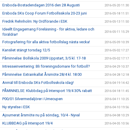
Ersboda-Bostadendagen 2016 den 28 Augusti
2016-05-20 11:30
Ersboda SKs Coop Forum Fotbollsskola 20-23 juni
2016-05-18 11:51
Fredrik Rehnholm: Ny Ordförande i ESK
2016-05-13 11:50
Ideellt Engagemang Föreläsning - för aktiva, ledare och
2016-05-11 15:29
föräldrar!
Fotografering för alla aktiva fotbollslag nästa vecka!
2016-05-09 10:39
Kansliet stängt torsdag 12/5
2016-05-02 17:27
Påminnelse: Bollskola 2009 Uppstart, 3/5 kl. 17-18
2016-05-02 17:17
Intresseinventering: Bli föreningsdomare för fotboll?
2016-04-29 10:37
Påminnelse: Extrainkallat Årsmöte 28/4 kl. 18:00
2016-04-28 12:18
Anmäl till Ersboda SKs Fotbollsskola idag!
2016-04-19 14:42
PÅMINNELSE: Klubbdag på Intersport 19/4 30% rabatt
2016-04-18 11:45
P00/01 Silvermedaljörer i Umecupen
2016-04-11 10:25
Ny styrelse i ESK
2016-04-10 19:56
Ajournerat årsmöte nu på söndag, 10/4 - Nyval
2016-04-08 10:29
KLUBBDAG på Intersport 19/4
2016-04-05 10:56