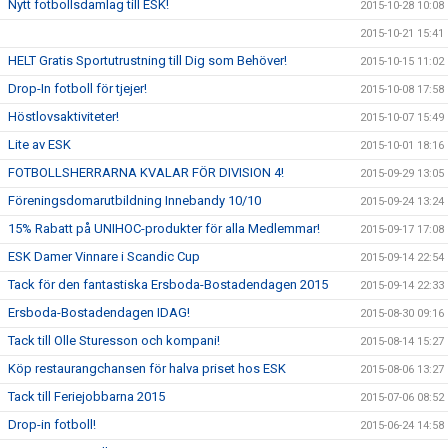
Nytt fotbollsdamlag till ESK!
2015-10-28 10:08
2015-10-21 15:41
HELT Gratis Sportutrustning till Dig som Behöver!
2015-10-15 11:02
Drop-In fotboll för tjejer!
2015-10-08 17:58
Höstlovsaktiviteter!
2015-10-07 15:49
Lite av ESK
2015-10-01 18:16
FOTBOLLSHERRARNA KVALAR FÖR DIVISION 4!
2015-09-29 13:05
Föreningsdomarutbildning Innebandy 10/10
2015-09-24 13:24
15% Rabatt på UNIHOC-produkter för alla Medlemmar!
2015-09-17 17:08
ESK Damer Vinnare i Scandic Cup
2015-09-14 22:54
Tack för den fantastiska Ersboda-Bostadendagen 2015
2015-09-14 22:33
Ersboda-Bostadendagen IDAG!
2015-08-30 09:16
Tack till Olle Sturesson och kompani!
2015-08-14 15:27
Köp restaurangchansen för halva priset hos ESK
2015-08-06 13:27
Tack till Feriejobbarna 2015
2015-07-06 08:52
Drop-in fotboll!
2015-06-24 14:58