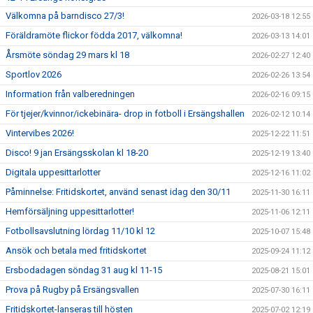
Välkomna på barndisco 27/3!
2026-03-18 12:55
Föräldramöte flickor födda 2017, välkomna!
2026-03-13 14:01
Årsmöte söndag 29 mars kl 18
2026-02-27 12:40
Sportlov 2026
2026-02-26 13:54
Information från valberedningen
2026-02-16 09:15
För tjejer/kvinnor/ickebinära- drop in fotboll i Ersängshallen
2026-02-12 10:14
Vintervibes 2026!
2025-12-22 11:51
Disco! 9 jan Ersängsskolan kl 18-20
2025-12-19 13:40
Digitala uppesittarlotter
2025-12-16 11:02
Påminnelse: Fritidskortet, använd senast idag den 30/11
2025-11-30 16:11
Hemförsäljning uppesittarlotter!
2025-11-06 12:11
Fotbollsavslutning lördag 11/10 kl 12
2025-10-07 15:48
Ansök och betala med fritidskortet
2025-09-24 11:12
Ersbodadagen söndag 31 aug kl 11-15
2025-08-21 15:01
Prova på Rugby på Ersängsvallen
2025-07-30 16:11
Fritidskortet-lanseras till hösten
2025-07-02 12:19