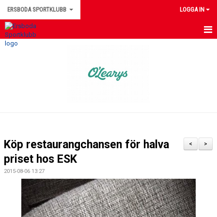
ERSBODA SPORTKLUBB
LOGGA IN
HEM
NYHETER
KONTAKTUPPGIFTER
MEDLEMSINFORMATION
MATCHER
Köp restaurangchansen för halva
<
>
ERSBODA SK STYRELSE
priset hos ESK
2015-08-06 13:27
DOKUMENT
LEDARINFORMATION
KALENDER