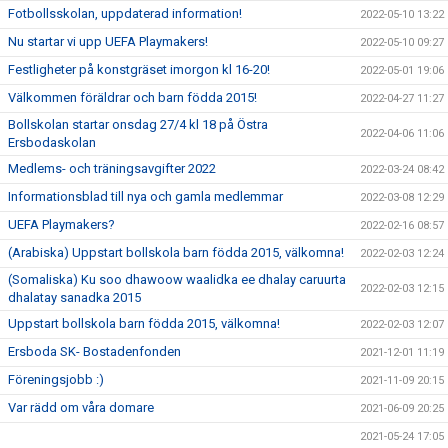
Fotbollsskolan, uppdaterad information!
2022-05-10 13:22
Nu startar vi upp UEFA Playmakers!
2022-05-10 09:27
Festligheter på konstgräset imorgon kl 16-20!
2022-05-01 19:06
Välkommen föräldrar och barn födda 2015!
2022-04-27 11:27
Bollskolan startar onsdag 27/4 kl 18 på Östra
2022-04-06 11:06
Ersbodaskolan
Medlems- och träningsavgifter 2022
2022-03-24 08:42
Informationsblad till nya och gamla medlemmar
2022-03-08 12:29
UEFA Playmakers?
2022-02-16 08:57
(Arabiska) Uppstart bollskola barn födda 2015, välkomna!
2022-02-03 12:24
(Somaliska) Ku soo dhawoow waalidka ee dhalay caruurta
2022-02-03 12:15
dhalatay sanadka 2015
Uppstart bollskola barn födda 2015, välkomna!
2022-02-03 12:07
Ersboda SK- Bostadenfonden
2021-12-01 11:19
Föreningsjobb :)
2021-11-09 20:15
Var rädd om våra domare
2021-06-09 20:25
2021-05-24 17:05