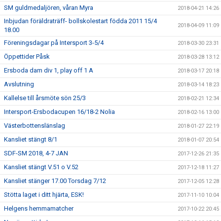
SM guldmedaljören, våran Myra
2018-04-21 14:26
Inbjudan föräldraträff- bollskolestart födda 2011 15/4
2018-04-09 11:09
18.00
Föreningsdagar på Intersport 3-5/4
2018-03-30 23:31
Öppettider Påsk
2018-03-28 13:12
Ersboda dam div 1, play off 1 A
2018-03-17 20:18
Avslutning
2018-03-14 18:23
Kallelse till årsmöte sön 25/3
2018-02-21 12:34
Intersport-Ersbodacupen 16/18-2 Nolia
2018-02-16 13:00
Västerbottenslänslag
2018-01-27 22:19
Kansliet stängt 8/1
2018-01-07 20:54
SDF-SM 2018, 4-7 JAN
2017-12-26 21:35
Kansliet stängt V.51 o V.52
2017-12-18 11:27
Kansliet stänger 17.00 Torsdag 7/12
2017-12-05 12:28
Stötta laget i ditt hjärta, ESK!
2017-11-10 10:04
Helgens hemmamatcher
2017-10-22 20:45