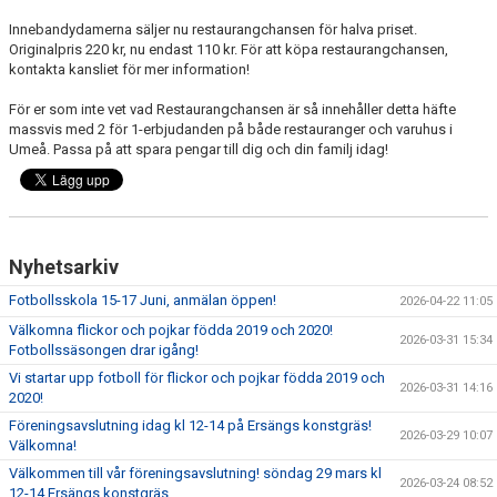
Innebandydamerna säljer nu restaurangchansen för halva priset.
Originalpris 220 kr, nu endast 110 kr. För att köpa restaurangchansen,
kontakta kansliet för mer information!
För er som inte vet vad Restaurangchansen är så innehåller detta häfte
massvis med 2 för 1-erbjudanden på både restauranger och varuhus i
Umeå. Passa på att spara pengar till dig och din familj idag!
Nyhetsarkiv
Fotbollsskola 15-17 Juni, anmälan öppen!
2026-04-22 11:05
Välkomna flickor och pojkar födda 2019 och 2020!
2026-03-31 15:34
Fotbollssäsongen drar igång!
Vi startar upp fotboll för flickor och pojkar födda 2019 och
2026-03-31 14:16
2020!
Föreningsavslutning idag kl 12-14 på Ersängs konstgräs!
2026-03-29 10:07
Välkomna!
Välkommen till vår föreningsavslutning! söndag 29 mars kl
2026-03-24 08:52
12-14 Ersängs konstgräs