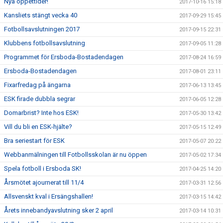
Nya öppettider!
2017-10-16 15:18
Kansliets stängt vecka 40
2017-09-29 15:45
Fotbollsavslutningen 2017
2017-09-15 22:31
Klubbens fotbollsavslutning
2017-09-05 11:28
Programmet för Ersboda-Bostadendagen
2017-08-24 16:59
Ersboda-Bostadendagen
2017-08-01 23:11
Fixarfredag på ängarna
2017-06-13 13:45
ESK firade dubbla segrar
2017-06-05 12:28
Domarbrist? Inte hos ESK!
2017-05-30 13:42
Vill du bli en ESK-hjälte?
2017-05-15 12:49
Bra seriestart för ESK
2017-05-07 20:22
Webbanmälningen till Fotbollsskolan är nu öppen
2017-05-02 17:34
Spela fotboll i Ersboda SK!
2017-04-25 14:20
Årsmötet ajournerat till 11/4
2017-03-31 12:56
Allsvenskt kval i Ersängshallen!
2017-03-15 14:42
Årets innebandyavslutning sker 2 april
2017-03-14 10:31