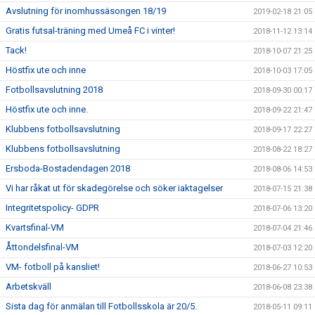
Avslutning för inomhussäsongen 18/19
2019-02-18 21:05
Gratis futsal-träning med Umeå FC i vinter!
2018-11-12 13:14
Tack!
2018-10-07 21:25
Höstfix ute och inne
2018-10-03 17:05
Fotbollsavslutning 2018
2018-09-30 00:17
Höstfix ute och inne.
2018-09-22 21:47
Klubbens fotbollsavslutning
2018-09-17 22:27
Klubbens fotbollsavslutning
2018-08-22 18:27
Ersboda-Bostadendagen 2018
2018-08-06 14:53
Vi har råkat ut för skadegörelse och söker iaktagelser
2018-07-15 21:38
Integritetspolicy- GDPR
2018-07-06 13:20
Kvartsfinal-VM
2018-07-04 21:46
Åttondelsfinal-VM
2018-07-03 12:20
VM- fotboll på kansliet!
2018-06-27 10:53
Arbetskväll
2018-06-08 23:38
Sista dag för anmälan till Fotbollsskola är 20/5.
2018-05-11 09:11