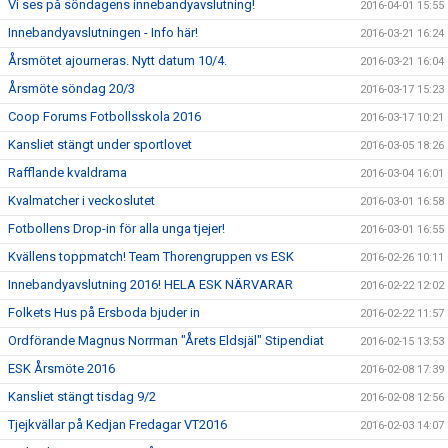
Vi ses på söndagens innebandyavslutning!
2016-04-01 15:55
Innebandyavslutningen - Info här!
2016-03-21 16:24
Årsmötet ajourneras. Nytt datum 10/4.
2016-03-21 16:04
Årsmöte söndag 20/3
2016-03-17 15:23
Coop Forums Fotbollsskola 2016
2016-03-17 10:21
Kansliet stängt under sportlovet
2016-03-05 18:26
Rafflande kvaldrama
2016-03-04 16:01
Kvalmatcher i veckoslutet
2016-03-01 16:58
Fotbollens Drop-in för alla unga tjejer!
2016-03-01 16:55
Kvällens toppmatch! Team Thorengruppen vs ESK
2016-02-26 10:11
Innebandyavslutning 2016! HELA ESK NÄRVARAR
2016-02-22 12:02
Folkets Hus på Ersboda bjuder in
2016-02-22 11:57
Ordförande Magnus Norrman "Årets Eldsjäl" Stipendiat
2016-02-15 13:53
ESK Årsmöte 2016
2016-02-08 17:39
Kansliet stängt tisdag 9/2
2016-02-08 12:56
Tjejkvällar på Kedjan Fredagar VT2016
2016-02-03 14:07