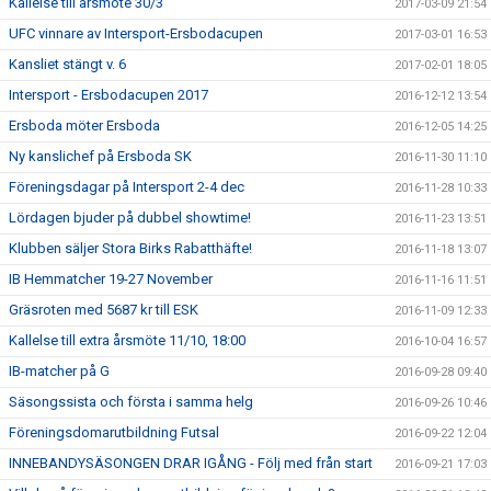
Kallelse till årsmöte 30/3
2017-03-09 21:54
UFC vinnare av Intersport-Ersbodacupen
2017-03-01 16:53
Kansliet stängt v. 6
2017-02-01 18:05
Intersport - Ersbodacupen 2017
2016-12-12 13:54
Ersboda möter Ersboda
2016-12-05 14:25
Ny kanslichef på Ersboda SK
2016-11-30 11:10
Föreningsdagar på Intersport 2-4 dec
2016-11-28 10:33
Lördagen bjuder på dubbel showtime!
2016-11-23 13:51
Klubben säljer Stora Birks Rabatthäfte!
2016-11-18 13:07
IB Hemmatcher 19-27 November
2016-11-16 11:51
Gräsroten med 5687 kr till ESK
2016-11-09 12:33
Kallelse till extra årsmöte 11/10, 18:00
2016-10-04 16:57
IB-matcher på G
2016-09-28 09:40
Säsongssista och första i samma helg
2016-09-26 10:46
Föreningsdomarutbildning Futsal
2016-09-22 12:04
INNEBANDYSÄSONGEN DRAR IGÅNG - Följ med från start
2016-09-21 17:03