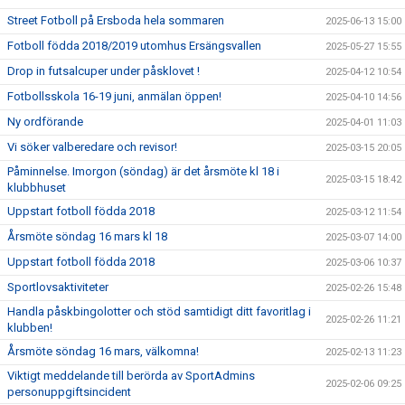
Street Fotboll på Ersboda hela sommaren
2025-06-13 15:00
Fotboll födda 2018/2019 utomhus Ersängsvallen
2025-05-27 15:55
Drop in futsalcuper under påsklovet !
2025-04-12 10:54
Fotbollsskola 16-19 juni, anmälan öppen!
2025-04-10 14:56
Ny ordförande
2025-04-01 11:03
Vi söker valberedare och revisor!
2025-03-15 20:05
Påminnelse. Imorgon (söndag) är det årsmöte kl 18 i
2025-03-15 18:42
klubbhuset
Uppstart fotboll födda 2018
2025-03-12 11:54
Årsmöte söndag 16 mars kl 18
2025-03-07 14:00
Uppstart fotboll födda 2018
2025-03-06 10:37
Sportlovsaktiviteter
2025-02-26 15:48
Handla påskbingolotter och stöd samtidigt ditt favoritlag i
2025-02-26 11:21
klubben!
Årsmöte söndag 16 mars, välkomna!
2025-02-13 11:23
Viktigt meddelande till berörda av SportAdmins
2025-02-06 09:25
personuppgiftsincident