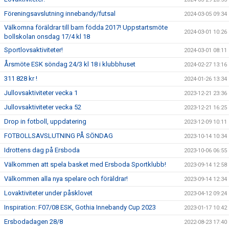
Föreningsavslutning innebandy/futsal
2024-03-05 09:34
Välkomna föräldrar till barn födda 2017! Uppstartsmöte
2024-03-01 10:26
bollskolan onsdag 17/4 kl 18
Sportlovsaktiviteter!
2024-03-01 08:11
Årsmöte ESK söndag 24/3 kl 18 i klubbhuset
2024-02-27 13:16
311 828 kr !
2024-01-26 13:34
Jullovsaktiviteter vecka 1
2023-12-21 23:36
Jullovsaktiviteter vecka 52
2023-12-21 16:25
Drop in fotboll, uppdatering
2023-12-09 10:11
FOTBOLLSAVSLUTNING PÅ SÖNDAG
2023-10-14 10:34
Idrottens dag på Ersboda
2023-10-06 06:55
Välkommen att spela basket med Ersboda Sportklubb!
2023-09-14 12:58
Välkommen alla nya spelare och föräldrar!
2023-09-14 12:34
Lovaktiviteter under påsklovet
2023-04-12 09:24
Inspiration: F07/08 ESK, Gothia Innebandy Cup 2023
2023-01-17 10:42
Ersbodadagen 28/8
2022-08-23 17:40