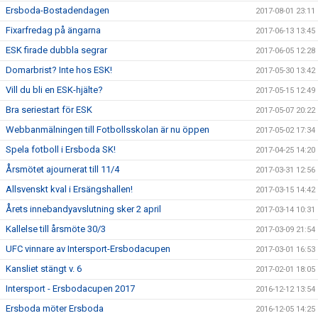
Ersboda-Bostadendagen
2017-08-01 23:11
Fixarfredag på ängarna
2017-06-13 13:45
ESK firade dubbla segrar
2017-06-05 12:28
Domarbrist? Inte hos ESK!
2017-05-30 13:42
Vill du bli en ESK-hjälte?
2017-05-15 12:49
Bra seriestart för ESK
2017-05-07 20:22
Webbanmälningen till Fotbollsskolan är nu öppen
2017-05-02 17:34
Spela fotboll i Ersboda SK!
2017-04-25 14:20
Årsmötet ajournerat till 11/4
2017-03-31 12:56
Allsvenskt kval i Ersängshallen!
2017-03-15 14:42
Årets innebandyavslutning sker 2 april
2017-03-14 10:31
Kallelse till årsmöte 30/3
2017-03-09 21:54
UFC vinnare av Intersport-Ersbodacupen
2017-03-01 16:53
Kansliet stängt v. 6
2017-02-01 18:05
Intersport - Ersbodacupen 2017
2016-12-12 13:54
Ersboda möter Ersboda
2016-12-05 14:25