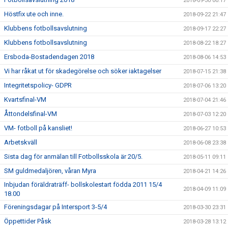
2018-09-30 00:17
Höstfix ute och inne.
2018-09-22 21:47
Klubbens fotbollsavslutning
2018-09-17 22:27
Klubbens fotbollsavslutning
2018-08-22 18:27
Ersboda-Bostadendagen 2018
2018-08-06 14:53
Vi har råkat ut för skadegörelse och söker iaktagelser
2018-07-15 21:38
Integritetspolicy- GDPR
2018-07-06 13:20
Kvartsfinal-VM
2018-07-04 21:46
Åttondelsfinal-VM
2018-07-03 12:20
VM- fotboll på kansliet!
2018-06-27 10:53
Arbetskväll
2018-06-08 23:38
Sista dag för anmälan till Fotbollsskola är 20/5.
2018-05-11 09:11
SM guldmedaljören, våran Myra
2018-04-21 14:26
Inbjudan föräldraträff- bollskolestart födda 2011 15/4
2018-04-09 11:09
18.00
Föreningsdagar på Intersport 3-5/4
2018-03-30 23:31
Öppettider Påsk
2018-03-28 13:12