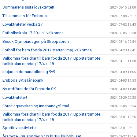
Sommarens sista lovaktivitet!
2024-08-15 21:00
Tillsammans för Ersboda
2024-07-08 23:17
Lovaktiviteter vecka 27
2024-07-02 15:43
Fotbollsskola 17-20 juni, välkomna!
2024-06-05 09:38
Besök Olympiadagen på Skeppsbron
2024-05-16 09:54
Fotboll för barn födda 2017 startar i maj, välkomna!
2024-04-23 12:41
Välkomna föräldrar till barn födda 2017! Uppstartsmöte
2024-04-11 11:50
bollskolan onsdag 17/4 kl 18
Inbjudan domarutbildning 9v9
2024-04-09 11:05
Ersboda SK:s lånebank
2024-04-03 14:53
Ny ordförande för Ersboda SK
2024-04-02 11:40
Lovaktiviteter!
2024-03-29 20:53
Föreningsavslutning innebandy/futsal
2024-03-05 09:34
Välkomna föräldrar till barn födda 2017! Uppstartsmöte
2024-03-01 10:26
bollskolan onsdag 17/4 kl 18
Sportlovsaktiviteter!
2024-03-01 08:11
Årsmöte ESK söndag 24/3 kl 18 i klubbhuset
2024-02-27 13:16