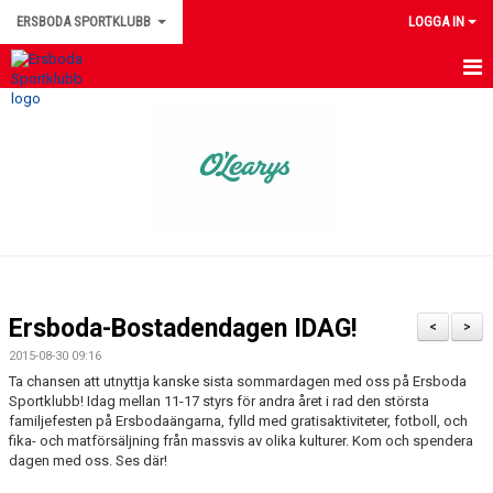
ERSBODA SPORTKLUBB
LOGGA IN
HEM
NYHETER
KONTAKTUPPGIFTER
MEDLEMSINFORMATION
MATCHER
Ersboda-Bostadendagen IDAG!
<
>
ERSBODA SK STYRELSE
2015-08-30 09:16
Ta chansen att utnyttja kanske sista sommardagen med oss på Ersboda
DOKUMENT
Sportklubb! Idag mellan 11-17 styrs för andra året i rad den största
familjefesten på Ersbodaängarna, fylld med gratisaktiviteter, fotboll, och
fika- och matförsäljning från massvis av olika kulturer. Kom och spendera
LEDARINFORMATION
dagen med oss. Ses där!
KALENDER