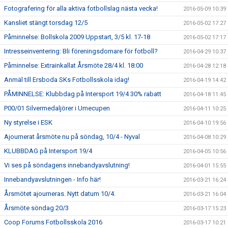
Fotografering för alla aktiva fotbollslag nästa vecka!
2016-05-09 10:39
Kansliet stängt torsdag 12/5
2016-05-02 17:27
Påminnelse: Bollskola 2009 Uppstart, 3/5 kl. 17-18
2016-05-02 17:17
Intresseinventering: Bli föreningsdomare för fotboll?
2016-04-29 10:37
Påminnelse: Extrainkallat Årsmöte 28/4 kl. 18:00
2016-04-28 12:18
Anmäl till Ersboda SKs Fotbollsskola idag!
2016-04-19 14:42
PÅMINNELSE: Klubbdag på Intersport 19/4 30% rabatt
2016-04-18 11:45
P00/01 Silvermedaljörer i Umecupen
2016-04-11 10:25
Ny styrelse i ESK
2016-04-10 19:56
Ajournerat årsmöte nu på söndag, 10/4 - Nyval
2016-04-08 10:29
KLUBBDAG på Intersport 19/4
2016-04-05 10:56
Vi ses på söndagens innebandyavslutning!
2016-04-01 15:55
Innebandyavslutningen - Info här!
2016-03-21 16:24
Årsmötet ajourneras. Nytt datum 10/4.
2016-03-21 16:04
Årsmöte söndag 20/3
2016-03-17 15:23
Coop Forums Fotbollsskola 2016
2016-03-17 10:21