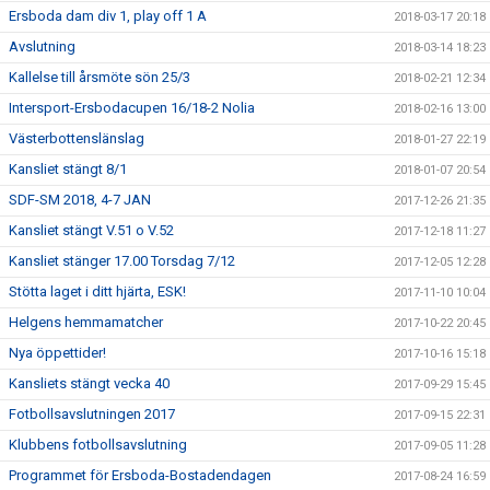
Ersboda dam div 1, play off 1 A
2018-03-17 20:18
Avslutning
2018-03-14 18:23
Kallelse till årsmöte sön 25/3
2018-02-21 12:34
Intersport-Ersbodacupen 16/18-2 Nolia
2018-02-16 13:00
Västerbottenslänslag
2018-01-27 22:19
Kansliet stängt 8/1
2018-01-07 20:54
SDF-SM 2018, 4-7 JAN
2017-12-26 21:35
Kansliet stängt V.51 o V.52
2017-12-18 11:27
Kansliet stänger 17.00 Torsdag 7/12
2017-12-05 12:28
Stötta laget i ditt hjärta, ESK!
2017-11-10 10:04
Helgens hemmamatcher
2017-10-22 20:45
Nya öppettider!
2017-10-16 15:18
Kansliets stängt vecka 40
2017-09-29 15:45
Fotbollsavslutningen 2017
2017-09-15 22:31
Klubbens fotbollsavslutning
2017-09-05 11:28
Programmet för Ersboda-Bostadendagen
2017-08-24 16:59