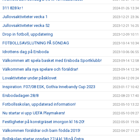
311 828 kr !
2024-01-26 13:34
Jullovsaktiviteter vecka 1
2023-12-21 23:36
Jullovsaktiviteter vecka 52
2023-12-21 16:25
Drop in fotboll, uppdatering
2023-12-09 10:11
FOTBOLLSAVSLUTNING PÅ SÖNDAG
2023-10-14 10:34
Idrottens dag på Ersboda
2023-10-06 06:55
Välkommen att spela basket med Ersboda Sportklubb!
2023-09-14 12:58
Välkommen alla nya spelare och föräldrar!
2023-09-14 12:34
Lovaktiviteter under påsklovet
2023-04-12 09:24
Inspiration: F07/08 ESK, Gothia Innebandy Cup 2023
2023-01-17 10:42
Ersbodadagen 28/8
2022-08-23 17:40
Fotbollsskolan, uppdaterad information!
2022-05-10 13:22
Nu startar vi upp UEFA Playmakers!
2022-05-10 09:27
Festligheter på konstgräset imorgon kl 16-20!
2022-05-01 19:06
Välkommen föräldrar och barn födda 2015!
2022-04-27 11:27
Bollskolan startar onsdag 27/4 kl 18 på Östra