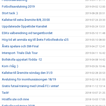
2019-09-11 21:11
Fotbollsavslutning 2019
2019-09-02 12:00
Stort tack :)
2019-08-28 20:51
Kallelse till extra årsmöte 8/8, 20:00
2019-07-24 23:33
Uppdaterade Öppettider Kansliet
2019-05-24 13:51
ESKs valberedning vid tangentbordet
2019-05-10 11:48
Hög tid att anmäla sig till årets Fotbollsskola v25
2019-05-10 08:00
Årets spelare och SM-Final
2019-04-27 12:41
Intersport- Trials Club Tour
2019-04-11 16:42
Bollskolla uppstart födda -12
2019-04-08 14:42
Kom i håg :)
2019-03-26 10:46
Kallelse till årsmöte söndag den 31/3
2019-02-28 20:53
Avslutning för inomhussäsongen 18/19
2019-02-18 21:05
Gratis futsal-träning med Umeå FC i vinter!
2018-11-12 13:14
Tack!
2018-10-07 21:25
Höstfix ute och inne
2018-10-03 17:05
Fotbollsavslutning 2018