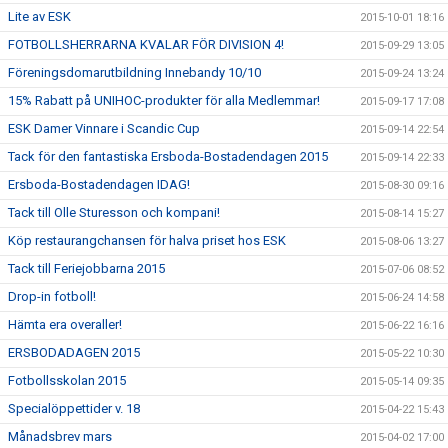
Lite av ESK
2015-10-01 18:16
FOTBOLLSHERRARNA KVALAR FÖR DIVISION 4!
2015-09-29 13:05
Föreningsdomarutbildning Innebandy 10/10
2015-09-24 13:24
15% Rabatt på UNIHOC-produkter för alla Medlemmar!
2015-09-17 17:08
ESK Damer Vinnare i Scandic Cup
2015-09-14 22:54
Tack för den fantastiska Ersboda-Bostadendagen 2015
2015-09-14 22:33
Ersboda-Bostadendagen IDAG!
2015-08-30 09:16
Tack till Olle Sturesson och kompani!
2015-08-14 15:27
Köp restaurangchansen för halva priset hos ESK
2015-08-06 13:27
Tack till Feriejobbarna 2015
2015-07-06 08:52
Drop-in fotboll!
2015-06-24 14:58
Hämta era overaller!
2015-06-22 16:16
ERSBODADAGEN 2015
2015-05-22 10:30
Fotbollsskolan 2015
2015-05-14 09:35
Specialöppettider v. 18
2015-04-22 15:43
Månadsbrev mars
2015-04-02 17:00