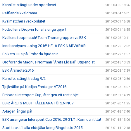
Kansliet stängt under sportlovet
2016-03-05 18:26
Rafflande kvaldrama
2016-03-04 16:01
Kvalmatcher i veckoslutet
2016-03-01 16:58
Fotbollens Drop-in för alla unga tjejer!
2016-03-01 16:55
Kvällens toppmatch! Team Thorengruppen vs ESK
2016-02-26 10:11
Innebandyavslutning 2016! HELA ESK NÄRVARAR
2016-02-22 12:02
Folkets Hus på Ersboda bjuder in
2016-02-22 11:57
Ordförande Magnus Norrman "Årets Eldsjäl" Stipendiat
2016-02-15 13:53
ESK Årsmöte 2016
2016-02-08 17:39
Kansliet stängt tisdag 9/2
2016-02-08 12:56
Tjejkvällar på Kedjan Fredagar VT2016
2016-02-03 14:07
Ersboda Intersport Cup, återigen ett rent nöje!
2016-02-01 14:19
ESK: ÅRETS MEST HÅLLBARA FÖRENING?
2016-01-20 11:25
A-lagen ångar på!
2016-01-18 17:40
ESK arrangerar Intersport Cup 2016, 29-31/1. Kom och titta!
2016-01-15 13:06
Stort tack till alla eldsjälar kring Bingolotto 2015
2016-01-14 12:18