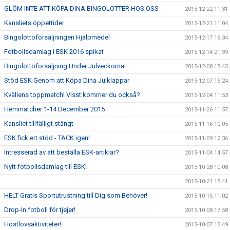
GLÖM INTE ATT KÖPA DINA BINGOLOTTER HOS OSS
2015-12-22 11:31
Kansliets öppettider
2015-12-21 11:04
Bingolottoförsäljningen Hjälpmedel
2015-12-17 16:34
Fotbollsdamlag i ESK 2016 spikat
2015-12-14 21:39
Bingolottoförsäljning Under Julveckorna!
2015-12-08 15:45
Stöd ESK Genom att Köpa Dina Julklappar
2015-12-07 15:24
Kvällens toppmatch! Visst kommer du också?
2015-12-04 11:53
Hemmatcher 1-14 December 2015
2015-11-26 11:57
Kansliet tillfälligt stängt
2015-11-16 10:05
ESK fick ert stöd - TACK igen!
2015-11-09 12:36
Intresserad av att beställa ESK-artiklar?
2015-11-04 14:57
Nytt fotbollsdamlag till ESK!
2015-10-28 10:08
2015-10-21 15:41
HELT Gratis Sportutrustning till Dig som Behöver!
2015-10-15 11:02
Drop-In fotboll för tjejer!
2015-10-08 17:58
Höstlovsaktiviteter!
2015-10-07 15:49