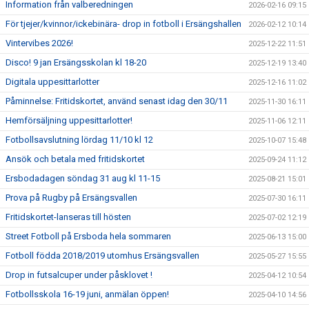
Information från valberedningen
2026-02-16 09:15
För tjejer/kvinnor/ickebinära- drop in fotboll i Ersängshallen
2026-02-12 10:14
Vintervibes 2026!
2025-12-22 11:51
Disco! 9 jan Ersängsskolan kl 18-20
2025-12-19 13:40
Digitala uppesittarlotter
2025-12-16 11:02
Påminnelse: Fritidskortet, använd senast idag den 30/11
2025-11-30 16:11
Hemförsäljning uppesittarlotter!
2025-11-06 12:11
Fotbollsavslutning lördag 11/10 kl 12
2025-10-07 15:48
Ansök och betala med fritidskortet
2025-09-24 11:12
Ersbodadagen söndag 31 aug kl 11-15
2025-08-21 15:01
Prova på Rugby på Ersängsvallen
2025-07-30 16:11
Fritidskortet-lanseras till hösten
2025-07-02 12:19
Street Fotboll på Ersboda hela sommaren
2025-06-13 15:00
Fotboll födda 2018/2019 utomhus Ersängsvallen
2025-05-27 15:55
Drop in futsalcuper under påsklovet !
2025-04-12 10:54
Fotbollsskola 16-19 juni, anmälan öppen!
2025-04-10 14:56