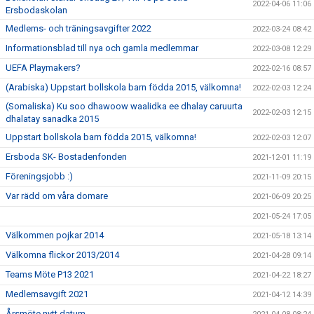
2022-04-06 11:06
Ersbodaskolan
Medlems- och träningsavgifter 2022
2022-03-24 08:42
Informationsblad till nya och gamla medlemmar
2022-03-08 12:29
UEFA Playmakers?
2022-02-16 08:57
(Arabiska) Uppstart bollskola barn födda 2015, välkomna!
2022-02-03 12:24
(Somaliska) Ku soo dhawoow waalidka ee dhalay caruurta
2022-02-03 12:15
dhalatay sanadka 2015
Uppstart bollskola barn födda 2015, välkomna!
2022-02-03 12:07
Ersboda SK- Bostadenfonden
2021-12-01 11:19
Föreningsjobb :)
2021-11-09 20:15
Var rädd om våra domare
2021-06-09 20:25
2021-05-24 17:05
Välkommen pojkar 2014
2021-05-18 13:14
Välkomna flickor 2013/2014
2021-04-28 09:14
Teams Möte P13 2021
2021-04-22 18:27
Medlemsavgift 2021
2021-04-12 14:39
Årsmöte nytt datum