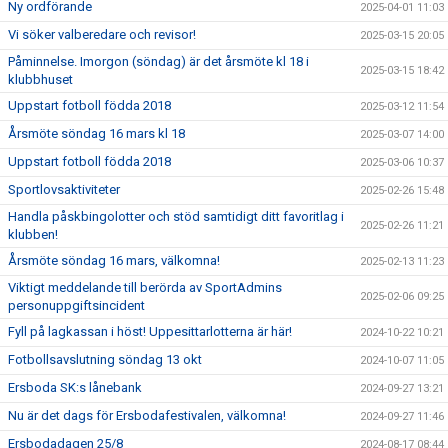
Ny ordförande
2025-04-01 11:03
Vi söker valberedare och revisor!
2025-03-15 20:05
Påminnelse. Imorgon (söndag) är det årsmöte kl 18 i
2025-03-15 18:42
klubbhuset
Uppstart fotboll födda 2018
2025-03-12 11:54
Årsmöte söndag 16 mars kl 18
2025-03-07 14:00
Uppstart fotboll födda 2018
2025-03-06 10:37
Sportlovsaktiviteter
2025-02-26 15:48
Handla påskbingolotter och stöd samtidigt ditt favoritlag i
2025-02-26 11:21
klubben!
Årsmöte söndag 16 mars, välkomna!
2025-02-13 11:23
Viktigt meddelande till berörda av SportAdmins
2025-02-06 09:25
personuppgiftsincident
Fyll på lagkassan i höst! Uppesittarlotterna är här!
2024-10-22 10:21
Fotbollsavslutning söndag 13 okt
2024-10-07 11:05
Ersboda SK:s lånebank
2024-09-27 13:21
Nu är det dags för Ersbodafestivalen, välkomna!
2024-09-27 11:46
Ersbodadagen 25/8
2024-08-17 08:44