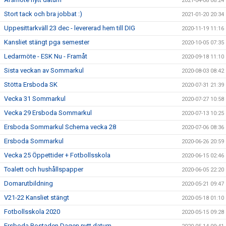
2021-04-08 08:24
Stort tack och bra jobbat :)
2021-01-20 20:34
Uppesittarkväll 23 dec - levererad hem till DIG
2020-11-19 11:16
Kansliet stängt pga semester
2020-10-05 07:35
Ledarmöte - ESK Nu - Framåt
2020-09-18 11:10
Sista veckan av Sommarkul
2020-08-03 08:42
Stötta Ersboda SK
2020-07-31 21:39
Vecka 31 Sommarkul
2020-07-27 10:58
Vecka 29 Ersboda Sommarkul
2020-07-13 10:25
Ersboda Sommarkul Schema vecka 28
2020-07-06 08:36
Ersboda Sommarkul
2020-06-26 20:59
Vecka 25 Öppettider + Fotbollsskola
2020-06-15 02:46
Toalett och hushållspapper
2020-06-05 22:20
Domarutbildning
2020-05-21 09:47
V21-22 Kansliet stängt
2020-05-18 01:10
Fotbollsskola 2020
2020-05-15 09:28
Ersboda Bostaden Dagen nytt datum