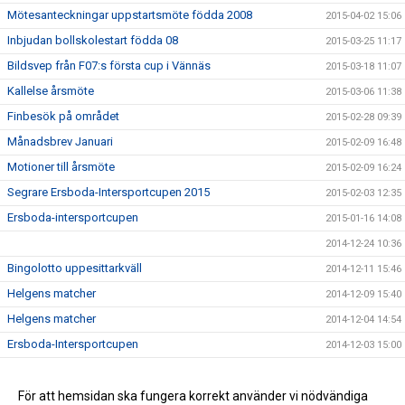
Mötesanteckningar uppstartsmöte födda 2008
2015-04-02 15:06
Inbjudan bollskolestart födda 08
2015-03-25 11:17
Bildsvep från F07:s första cup i Vännäs
2015-03-18 11:07
Kallelse årsmöte
2015-03-06 11:38
Finbesök på området
2015-02-28 09:39
Månadsbrev Januari
2015-02-09 16:48
Motioner till årsmöte
2015-02-09 16:24
Segrare Ersboda-Intersportcupen 2015
2015-02-03 12:35
Ersboda-intersportcupen
2015-01-16 14:08
2014-12-24 10:36
Bingolotto uppesittarkväll
2014-12-11 15:46
Helgens matcher
2014-12-09 15:40
Helgens matcher
2014-12-04 14:54
Ersboda-Intersportcupen
2014-12-03 15:00
Stöd Ersboda SK i julhandeln
2014-12-02 14:42
Inbjudan Change the game
För att hemsidan ska fungera korrekt använder vi nödvändiga
2014-09-18 14:44