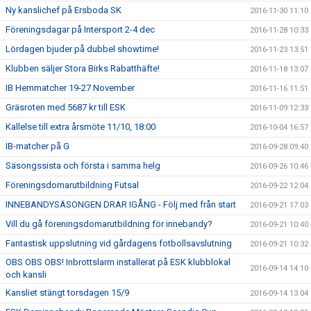
Ny kanslichef på Ersboda SK
2016-11-30 11:10
Föreningsdagar på Intersport 2-4 dec
2016-11-28 10:33
Lördagen bjuder på dubbel showtime!
2016-11-23 13:51
Klubben säljer Stora Birks Rabatthäfte!
2016-11-18 13:07
IB Hemmatcher 19-27 November
2016-11-16 11:51
Gräsroten med 5687 kr till ESK
2016-11-09 12:33
Kallelse till extra årsmöte 11/10, 18:00
2016-10-04 16:57
IB-matcher på G
2016-09-28 09:40
Säsongssista och första i samma helg
2016-09-26 10:46
Föreningsdomarutbildning Futsal
2016-09-22 12:04
INNEBANDYSÄSONGEN DRAR IGÅNG - Följ med från start
2016-09-21 17:03
Vill du gå föreningsdomarutbildning för innebandy?
2016-09-21 10:40
Fantastisk uppslutning vid gårdagens fotbollsavslutning
2016-09-21 10:32
OBS OBS OBS! Inbrottslarm installerat på ESK klubblokal
2016-09-14 14:10
och kansli
Kansliet stängt torsdagen 15/9
2016-09-14 13:04