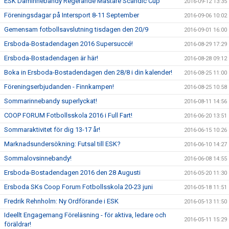
ESK Daminnebandy Regerande Mästare Scandic Cup
2016-09-12 13:35
Föreningsdagar på Intersport 8-11 September
2016-09-06 10:02
Gemensam fotbollsavslutning tisdagen den 20/9
2016-09-01 16:00
Ersboda-Bostadendagen 2016 Supersuccé!
2016-08-29 17:29
Ersboda-Bostadendagen är här!
2016-08-28 09:12
Boka in Ersboda-Bostadendagen den 28/8 i din kalender!
2016-08-25 11:00
Föreningserbjudanden - Finnkampen!
2016-08-25 10:58
Sommarinnebandy superlyckat!
2016-08-11 14:56
COOP FORUM Fotbollsskola 2016 i Full Fart!
2016-06-20 13:51
Sommaraktivitet för dig 13-17 år!
2016-06-15 10:26
Marknadsundersökning: Futsal till ESK?
2016-06-10 14:27
Sommalovsinnebandy!
2016-06-08 14:55
Ersboda-Bostadendagen 2016 den 28 Augusti
2016-05-20 11:30
Ersboda SKs Coop Forum Fotbollsskola 20-23 juni
2016-05-18 11:51
Fredrik Rehnholm: Ny Ordförande i ESK
2016-05-13 11:50
Ideellt Engagemang Föreläsning - för aktiva, ledare och
2016-05-11 15:29
föräldrar!