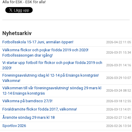
Alla för ESK - ESK för alla!
HYRA/BOKA FOTBOLLSPLAN FÖR ICKE MEDLEMMAR
Nyhetsarkiv
Fotbollsskola 15-17 Juni, anmälan öppen!
2026-04-22 11:05
Välkomna flickor och pojkar födda 2019 och 2020!
2026-03-31 15:34
Fotbollssäsongen drar igång!
Vi startar upp fotboll för flickor och pojkar födda 2019 och
2026-03-31 14:16
2020!
Föreningsavslutning idag kl 12-14 på Ersängs konstgräs!
2026-03-29 10:07
Välkomna!
Välkommen till vår föreningsavslutning! söndag 29 mars kl
2026-03-24 08:52
12-14 Ersängs konstgräs
Välkomna på barndisco 27/3!
2026-03-18 12:55
Föräldramöte flickor födda 2017, välkomna!
2026-03-13 14:01
Årsmöte söndag 29 mars kl 18
2026-02-27 12:40
Sportlov 2026
2026-02-26 13:54