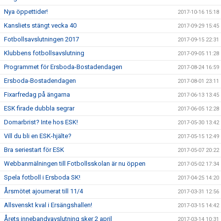
Nya öppettider!
2017-10-16 15:18
Kansliets stängt vecka 40
2017-09-29 15:45
Fotbollsavslutningen 2017
2017-09-15 22:31
Klubbens fotbollsavslutning
2017-09-05 11:28
Programmet för Ersboda-Bostadendagen
2017-08-24 16:59
Ersboda-Bostadendagen
2017-08-01 23:11
Fixarfredag på ängarna
2017-06-13 13:45
ESK firade dubbla segrar
2017-06-05 12:28
Domarbrist? Inte hos ESK!
2017-05-30 13:42
Vill du bli en ESK-hjälte?
2017-05-15 12:49
Bra seriestart för ESK
2017-05-07 20:22
Webbanmälningen till Fotbollsskolan är nu öppen
2017-05-02 17:34
Spela fotboll i Ersboda SK!
2017-04-25 14:20
Årsmötet ajournerat till 11/4
2017-03-31 12:56
Allsvenskt kval i Ersängshallen!
2017-03-15 14:42
Årets innebandyavslutning sker 2 april
2017-03-14 10:31