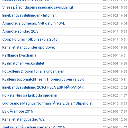
Vi ses på söndagens innebandyavslutning!
2016-04-01 15:55
Innebandyavslutningen - Info här!
2016-03-21 16:24
Årsmötet ajourneras. Nytt datum 10/4.
2016-03-21 16:04
Årsmöte söndag 20/3
2016-03-17 15:23
Coop Forums Fotbollsskola 2016
2016-03-17 10:21
Kansliet stängt under sportlovet
2016-03-05 18:26
Rafflande kvaldrama
2016-03-04 16:01
Kvalmatcher i veckoslutet
2016-03-01 16:58
Fotbollens Drop-in för alla unga tjejer!
2016-03-01 16:55
Kvällens toppmatch! Team Thorengruppen vs ESK
2016-02-26 10:11
Innebandyavslutning 2016! HELA ESK NÄRVARAR
2016-02-22 12:02
Folkets Hus på Ersboda bjuder in
2016-02-22 11:57
Ordförande Magnus Norrman "Årets Eldsjäl" Stipendiat
2016-02-15 13:53
ESK Årsmöte 2016
2016-02-08 17:39
Kansliet stängt tisdag 9/2
2016-02-08 12:56
Tjejkvällar på Kedjan Fredagar VT2016
2016-02-03 14:07