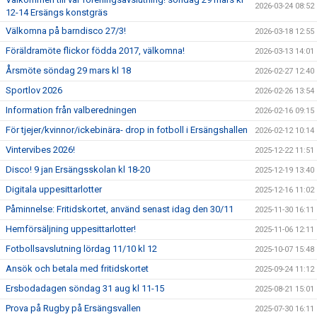
2026-03-24 08:52
12-14 Ersängs konstgräs
Välkomna på barndisco 27/3!
2026-03-18 12:55
Föräldramöte flickor födda 2017, välkomna!
2026-03-13 14:01
Årsmöte söndag 29 mars kl 18
2026-02-27 12:40
Sportlov 2026
2026-02-26 13:54
Information från valberedningen
2026-02-16 09:15
För tjejer/kvinnor/ickebinära- drop in fotboll i Ersängshallen
2026-02-12 10:14
Vintervibes 2026!
2025-12-22 11:51
Disco! 9 jan Ersängsskolan kl 18-20
2025-12-19 13:40
Digitala uppesittarlotter
2025-12-16 11:02
Påminnelse: Fritidskortet, använd senast idag den 30/11
2025-11-30 16:11
Hemförsäljning uppesittarlotter!
2025-11-06 12:11
Fotbollsavslutning lördag 11/10 kl 12
2025-10-07 15:48
Ansök och betala med fritidskortet
2025-09-24 11:12
Ersbodadagen söndag 31 aug kl 11-15
2025-08-21 15:01
Prova på Rugby på Ersängsvallen
2025-07-30 16:11