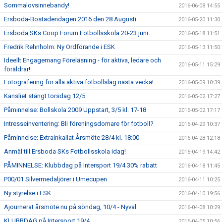
Sommalovsinnebandy!
2016-06-08 14:55
Ersboda-Bostadendagen 2016 den 28 Augusti
2016-05-20 11:30
Ersboda SKs Coop Forum Fotbollsskola 20-23 juni
2016-05-18 11:51
Fredrik Rehnholm: Ny Ordförande i ESK
2016-05-13 11:50
Ideellt Engagemang Föreläsning - för aktiva, ledare och
2016-05-11 15:29
föräldrar!
Fotografering för alla aktiva fotbollslag nästa vecka!
2016-05-09 10:39
Kansliet stängt torsdag 12/5
2016-05-02 17:27
Påminnelse: Bollskola 2009 Uppstart, 3/5 kl. 17-18
2016-05-02 17:17
Intresseinventering: Bli föreningsdomare för fotboll?
2016-04-29 10:37
Påminnelse: Extrainkallat Årsmöte 28/4 kl. 18:00
2016-04-28 12:18
Anmäl till Ersboda SKs Fotbollsskola idag!
2016-04-19 14:42
PÅMINNELSE: Klubbdag på Intersport 19/4 30% rabatt
2016-04-18 11:45
P00/01 Silvermedaljörer i Umecupen
2016-04-11 10:25
Ny styrelse i ESK
2016-04-10 19:56
Ajournerat årsmöte nu på söndag, 10/4 - Nyval
2016-04-08 10:29
KLUBBDAG på Intersport 19/4
2016-04-05 10:56