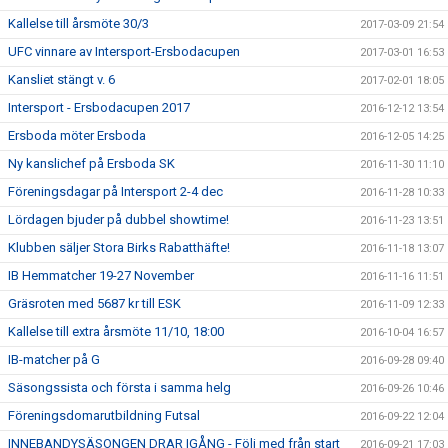
Kallelse till årsmöte 30/3
2017-03-09 21:54
UFC vinnare av Intersport-Ersbodacupen
2017-03-01 16:53
Kansliet stängt v. 6
2017-02-01 18:05
Intersport - Ersbodacupen 2017
2016-12-12 13:54
Ersboda möter Ersboda
2016-12-05 14:25
Ny kanslichef på Ersboda SK
2016-11-30 11:10
Föreningsdagar på Intersport 2-4 dec
2016-11-28 10:33
Lördagen bjuder på dubbel showtime!
2016-11-23 13:51
Klubben säljer Stora Birks Rabatthäfte!
2016-11-18 13:07
IB Hemmatcher 19-27 November
2016-11-16 11:51
Gräsroten med 5687 kr till ESK
2016-11-09 12:33
Kallelse till extra årsmöte 11/10, 18:00
2016-10-04 16:57
IB-matcher på G
2016-09-28 09:40
Säsongssista och första i samma helg
2016-09-26 10:46
Föreningsdomarutbildning Futsal
2016-09-22 12:04
INNEBANDYSÄSONGEN DRAR IGÅNG - Följ med från start
2016-09-21 17:03