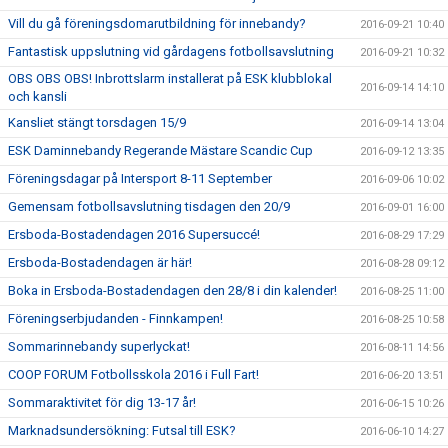
Vill du gå föreningsdomarutbildning för innebandy?
2016-09-21 10:40
Fantastisk uppslutning vid gårdagens fotbollsavslutning
2016-09-21 10:32
OBS OBS OBS! Inbrottslarm installerat på ESK klubblokal
2016-09-14 14:10
och kansli
Kansliet stängt torsdagen 15/9
2016-09-14 13:04
ESK Daminnebandy Regerande Mästare Scandic Cup
2016-09-12 13:35
Föreningsdagar på Intersport 8-11 September
2016-09-06 10:02
Gemensam fotbollsavslutning tisdagen den 20/9
2016-09-01 16:00
Ersboda-Bostadendagen 2016 Supersuccé!
2016-08-29 17:29
Ersboda-Bostadendagen är här!
2016-08-28 09:12
Boka in Ersboda-Bostadendagen den 28/8 i din kalender!
2016-08-25 11:00
Föreningserbjudanden - Finnkampen!
2016-08-25 10:58
Sommarinnebandy superlyckat!
2016-08-11 14:56
COOP FORUM Fotbollsskola 2016 i Full Fart!
2016-06-20 13:51
Sommaraktivitet för dig 13-17 år!
2016-06-15 10:26
Marknadsundersökning: Futsal till ESK?
2016-06-10 14:27