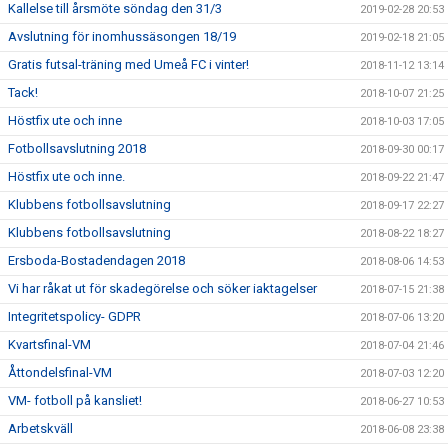
Kallelse till årsmöte söndag den 31/3
2019-02-28 20:53
Avslutning för inomhussäsongen 18/19
2019-02-18 21:05
Gratis futsal-träning med Umeå FC i vinter!
2018-11-12 13:14
Tack!
2018-10-07 21:25
Höstfix ute och inne
2018-10-03 17:05
Fotbollsavslutning 2018
2018-09-30 00:17
Höstfix ute och inne.
2018-09-22 21:47
Klubbens fotbollsavslutning
2018-09-17 22:27
Klubbens fotbollsavslutning
2018-08-22 18:27
Ersboda-Bostadendagen 2018
2018-08-06 14:53
Vi har råkat ut för skadegörelse och söker iaktagelser
2018-07-15 21:38
Integritetspolicy- GDPR
2018-07-06 13:20
Kvartsfinal-VM
2018-07-04 21:46
Åttondelsfinal-VM
2018-07-03 12:20
VM- fotboll på kansliet!
2018-06-27 10:53
Arbetskväll
2018-06-08 23:38