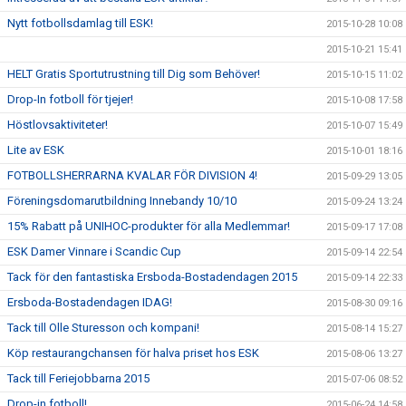
Nytt fotbollsdamlag till ESK!
2015-10-28 10:08
2015-10-21 15:41
HELT Gratis Sportutrustning till Dig som Behöver!
2015-10-15 11:02
Drop-In fotboll för tjejer!
2015-10-08 17:58
Höstlovsaktiviteter!
2015-10-07 15:49
Lite av ESK
2015-10-01 18:16
FOTBOLLSHERRARNA KVALAR FÖR DIVISION 4!
2015-09-29 13:05
Föreningsdomarutbildning Innebandy 10/10
2015-09-24 13:24
15% Rabatt på UNIHOC-produkter för alla Medlemmar!
2015-09-17 17:08
ESK Damer Vinnare i Scandic Cup
2015-09-14 22:54
Tack för den fantastiska Ersboda-Bostadendagen 2015
2015-09-14 22:33
Ersboda-Bostadendagen IDAG!
2015-08-30 09:16
Tack till Olle Sturesson och kompani!
2015-08-14 15:27
Köp restaurangchansen för halva priset hos ESK
2015-08-06 13:27
Tack till Feriejobbarna 2015
2015-07-06 08:52
Drop-in fotboll!
2015-06-24 14:58