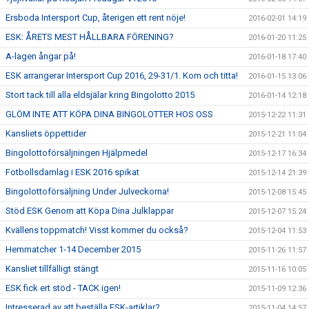
Ersboda Intersport Cup, återigen ett rent nöje!
2016-02-01 14:19
ESK: ÅRETS MEST HÅLLBARA FÖRENING?
2016-01-20 11:25
A-lagen ångar på!
2016-01-18 17:40
ESK arrangerar Intersport Cup 2016, 29-31/1. Kom och titta!
2016-01-15 13:06
Stort tack till alla eldsjälar kring Bingolotto 2015
2016-01-14 12:18
GLÖM INTE ATT KÖPA DINA BINGOLOTTER HOS OSS
2015-12-22 11:31
Kansliets öppettider
2015-12-21 11:04
Bingolottoförsäljningen Hjälpmedel
2015-12-17 16:34
Fotbollsdamlag i ESK 2016 spikat
2015-12-14 21:39
Bingolottoförsäljning Under Julveckorna!
2015-12-08 15:45
Stöd ESK Genom att Köpa Dina Julklappar
2015-12-07 15:24
Kvällens toppmatch! Visst kommer du också?
2015-12-04 11:53
Hemmatcher 1-14 December 2015
2015-11-26 11:57
Kansliet tillfälligt stängt
2015-11-16 10:05
ESK fick ert stöd - TACK igen!
2015-11-09 12:36
Intresserad av att beställa ESK-artiklar?
2015-11-04 14:57