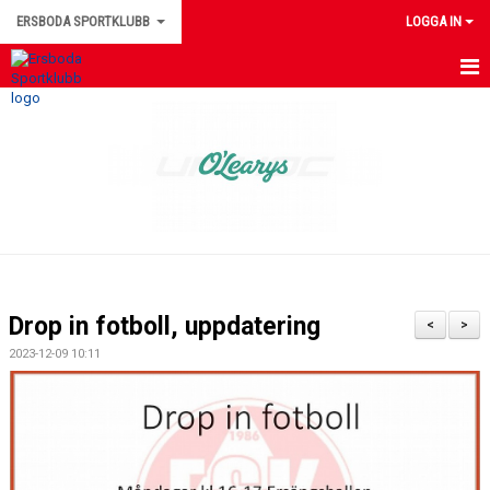
ERSBODA SPORTKLUBB
LOGGA IN
HEM
NYHETER
KONTAKTUPPGIFTER
MEDLEMSINFORMATION
MATCHER
Drop in fotboll, uppdatering
<
>
ERSBODA SK STYRELSE
2023-12-09 10:11
DOKUMENT
LEDARINFORMATION
KALENDER