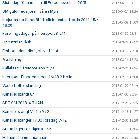
Sista dag för anmälan till Fotbollsskola är 20/5.
2018-05-11 09:11
SM guldmedaljören, våran Myra
2018-04-21 14:26
Inbjudan föräldraträff- bollskolestart födda 2011 15/4
2018-04-09 11:09
18.00
Föreningsdagar på Intersport 3-5/4
2018-03-30 23:31
Öppettider Påsk
2018-03-28 13:12
Ersboda dam div 1, play off 1 A
2018-03-17 20:18
Avslutning
2018-03-14 18:23
Kallelse till årsmöte sön 25/3
2018-02-21 12:34
Intersport-Ersbodacupen 16/18-2 Nolia
2018-02-16 13:00
Västerbottenslänslag
2018-01-27 22:19
Kansliet stängt 8/1
2018-01-07 20:54
SDF-SM 2018, 4-7 JAN
2017-12-26 21:35
Kansliet stängt V.51 o V.52
2017-12-18 11:27
Kansliet stänger 17.00 Torsdag 7/12
2017-12-05 12:28
Stötta laget i ditt hjärta, ESK!
2017-11-10 10:04
Helgens hemmamatcher
2017-10-22 20:45