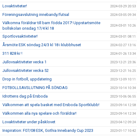
Lovaktiviteter!
2024-03-29 20:53
Föreningsavslutning innebandy/futsal
2024-03-05 09:34
Välkomna föräldrar till barn födda 2017! Uppstartsmöte
2024-03-01 10:26
bollskolan onsdag 17/4 kl 18
Sportlovsaktiviteter!
2024-03-01 08:11
Årsmöte ESK söndag 24/3 kl 18 i klubbhuset
2024-02-27 13:16
311 828 kr !
2024-01-26 13:34
Jullovsaktiviteter vecka 1
2023-12-21 23:36
Jullovsaktiviteter vecka 52
2023-12-21 16:25
Drop in fotboll, uppdatering
2023-12-09 10:11
FOTBOLLSAVSLUTNING PÅ SÖNDAG
2023-10-14 10:34
Idrottens dag på Ersboda
2023-10-06 06:55
Välkommen att spela basket med Ersboda Sportklubb!
2023-09-14 12:58
Välkommen alla nya spelare och föräldrar!
2023-09-14 12:34
Lovaktiviteter under påsklovet
2023-04-12 09:24
Inspiration: F07/08 ESK, Gothia Innebandy Cup 2023
2023-01-17 10:42