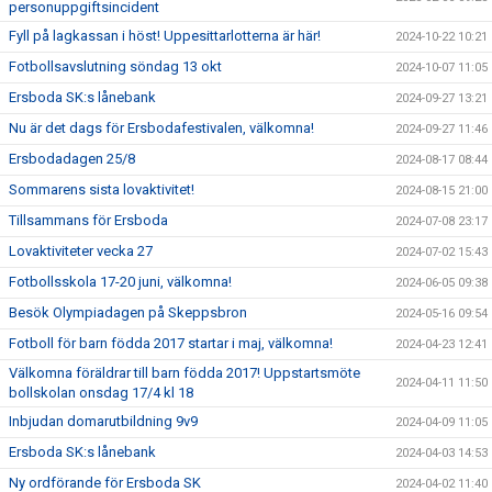
personuppgiftsincident
Fyll på lagkassan i höst! Uppesittarlotterna är här!
2024-10-22 10:21
Fotbollsavslutning söndag 13 okt
2024-10-07 11:05
Ersboda SK:s lånebank
2024-09-27 13:21
Nu är det dags för Ersbodafestivalen, välkomna!
2024-09-27 11:46
Ersbodadagen 25/8
2024-08-17 08:44
Sommarens sista lovaktivitet!
2024-08-15 21:00
Tillsammans för Ersboda
2024-07-08 23:17
Lovaktiviteter vecka 27
2024-07-02 15:43
Fotbollsskola 17-20 juni, välkomna!
2024-06-05 09:38
Besök Olympiadagen på Skeppsbron
2024-05-16 09:54
Fotboll för barn födda 2017 startar i maj, välkomna!
2024-04-23 12:41
Välkomna föräldrar till barn födda 2017! Uppstartsmöte
2024-04-11 11:50
bollskolan onsdag 17/4 kl 18
Inbjudan domarutbildning 9v9
2024-04-09 11:05
Ersboda SK:s lånebank
2024-04-03 14:53
Ny ordförande för Ersboda SK
2024-04-02 11:40