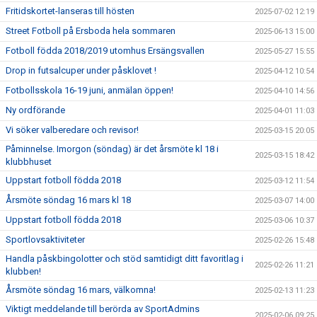
Fritidskortet-lanseras till hösten
2025-07-02 12:19
Street Fotboll på Ersboda hela sommaren
2025-06-13 15:00
Fotboll födda 2018/2019 utomhus Ersängsvallen
2025-05-27 15:55
Drop in futsalcuper under påsklovet !
2025-04-12 10:54
Fotbollsskola 16-19 juni, anmälan öppen!
2025-04-10 14:56
Ny ordförande
2025-04-01 11:03
Vi söker valberedare och revisor!
2025-03-15 20:05
Påminnelse. Imorgon (söndag) är det årsmöte kl 18 i
2025-03-15 18:42
klubbhuset
Uppstart fotboll födda 2018
2025-03-12 11:54
Årsmöte söndag 16 mars kl 18
2025-03-07 14:00
Uppstart fotboll födda 2018
2025-03-06 10:37
Sportlovsaktiviteter
2025-02-26 15:48
Handla påskbingolotter och stöd samtidigt ditt favoritlag i
2025-02-26 11:21
klubben!
Årsmöte söndag 16 mars, välkomna!
2025-02-13 11:23
Viktigt meddelande till berörda av SportAdmins
2025-02-06 09:25