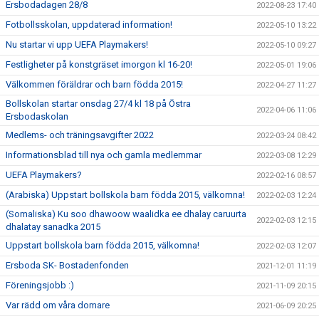
Ersbodadagen 28/8
2022-08-23 17:40
Fotbollsskolan, uppdaterad information!
2022-05-10 13:22
Nu startar vi upp UEFA Playmakers!
2022-05-10 09:27
Festligheter på konstgräset imorgon kl 16-20!
2022-05-01 19:06
Välkommen föräldrar och barn födda 2015!
2022-04-27 11:27
Bollskolan startar onsdag 27/4 kl 18 på Östra
2022-04-06 11:06
Ersbodaskolan
Medlems- och träningsavgifter 2022
2022-03-24 08:42
Informationsblad till nya och gamla medlemmar
2022-03-08 12:29
UEFA Playmakers?
2022-02-16 08:57
(Arabiska) Uppstart bollskola barn födda 2015, välkomna!
2022-02-03 12:24
(Somaliska) Ku soo dhawoow waalidka ee dhalay caruurta
2022-02-03 12:15
dhalatay sanadka 2015
Uppstart bollskola barn födda 2015, välkomna!
2022-02-03 12:07
Ersboda SK- Bostadenfonden
2021-12-01 11:19
Föreningsjobb :)
2021-11-09 20:15
Var rädd om våra domare
2021-06-09 20:25