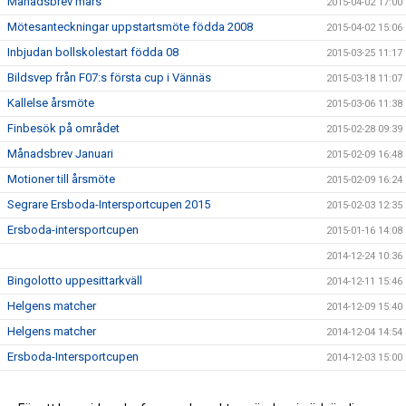
Månadsbrev mars
2015-04-02 17:00
Mötesanteckningar uppstartsmöte födda 2008
2015-04-02 15:06
Inbjudan bollskolestart födda 08
2015-03-25 11:17
Bildsvep från F07:s första cup i Vännäs
2015-03-18 11:07
Kallelse årsmöte
2015-03-06 11:38
Finbesök på området
2015-02-28 09:39
Månadsbrev Januari
2015-02-09 16:48
Motioner till årsmöte
2015-02-09 16:24
Segrare Ersboda-Intersportcupen 2015
2015-02-03 12:35
Ersboda-intersportcupen
2015-01-16 14:08
2014-12-24 10:36
Bingolotto uppesittarkväll
2014-12-11 15:46
Helgens matcher
2014-12-09 15:40
Helgens matcher
2014-12-04 14:54
Ersboda-Intersportcupen
2014-12-03 15:00
Stöd Ersboda SK i julhandeln
2014-12-02 14:42