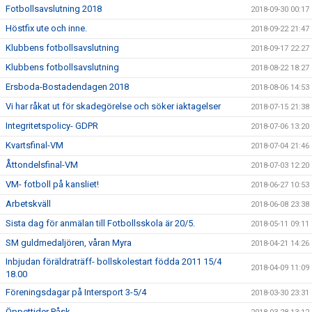
Fotbollsavslutning 2018
2018-09-30 00:17
Höstfix ute och inne.
2018-09-22 21:47
Klubbens fotbollsavslutning
2018-09-17 22:27
Klubbens fotbollsavslutning
2018-08-22 18:27
Ersboda-Bostadendagen 2018
2018-08-06 14:53
Vi har råkat ut för skadegörelse och söker iaktagelser
2018-07-15 21:38
Integritetspolicy- GDPR
2018-07-06 13:20
Kvartsfinal-VM
2018-07-04 21:46
Åttondelsfinal-VM
2018-07-03 12:20
VM- fotboll på kansliet!
2018-06-27 10:53
Arbetskväll
2018-06-08 23:38
Sista dag för anmälan till Fotbollsskola är 20/5.
2018-05-11 09:11
SM guldmedaljören, våran Myra
2018-04-21 14:26
Inbjudan föräldraträff- bollskolestart födda 2011 15/4
2018-04-09 11:09
18.00
Föreningsdagar på Intersport 3-5/4
2018-03-30 23:31
Öppettider Påsk