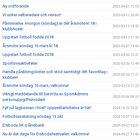
Ny ordförande
2025-04-01 11:03
Vi söker valberedare och revisor!
2025-03-15 20:05
Påminnelse. Imorgon (söndag) är det årsmöte kl 18 i
2025-03-15 18:42
klubbhuset
Uppstart fotboll födda 2018
2025-03-12 11:54
Årsmöte söndag 16 mars kl 18
2025-03-07 14:00
Uppstart fotboll födda 2018
2025-03-06 10:37
Sportlovsaktiviteter
2025-02-26 15:48
Handla påskbingolotter och stöd samtidigt ditt favoritlag i
2025-02-26 11:21
klubben!
Årsmöte söndag 16 mars, välkomna!
2025-02-13 11:23
Viktigt meddelande till berörda av SportAdmins
2025-02-06 09:25
personuppgiftsincident
Fyll på lagkassan i höst! Uppesittarlotterna är här!
2024-10-22 10:21
Fotbollsavslutning söndag 13 okt
2024-10-07 11:05
Ersboda SK:s lånebank
2024-09-27 13:21
Nu är det dags för Ersbodafestivalen, välkomna!
2024-09-27 11:46