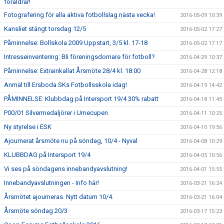
föräldrar!
Fotografering för alla aktiva fotbollslag nästa vecka!
2016-05-09 10:39
Kansliet stängt torsdag 12/5
2016-05-02 17:27
Påminnelse: Bollskola 2009 Uppstart, 3/5 kl. 17-18
2016-05-02 17:17
Intresseinventering: Bli föreningsdomare för fotboll?
2016-04-29 10:37
Påminnelse: Extrainkallat Årsmöte 28/4 kl. 18:00
2016-04-28 12:18
Anmäl till Ersboda SKs Fotbollsskola idag!
2016-04-19 14:42
PÅMINNELSE: Klubbdag på Intersport 19/4 30% rabatt
2016-04-18 11:45
P00/01 Silvermedaljörer i Umecupen
2016-04-11 10:25
Ny styrelse i ESK
2016-04-10 19:56
Ajournerat årsmöte nu på söndag, 10/4 - Nyval
2016-04-08 10:29
KLUBBDAG på Intersport 19/4
2016-04-05 10:56
Vi ses på söndagens innebandyavslutning!
2016-04-01 15:55
Innebandyavslutningen - Info här!
2016-03-21 16:24
Årsmötet ajourneras. Nytt datum 10/4.
2016-03-21 16:04
Årsmöte söndag 20/3
2016-03-17 15:23