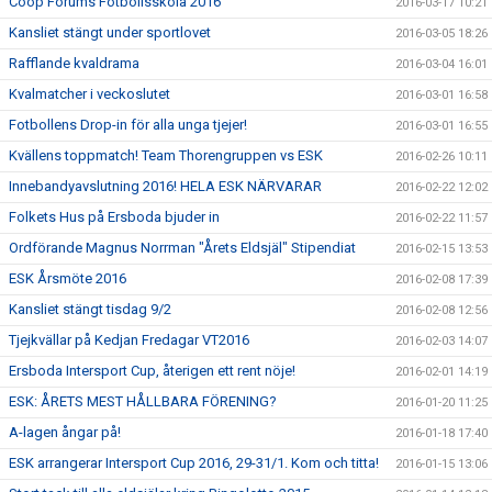
Coop Forums Fotbollsskola 2016
2016-03-17 10:21
Kansliet stängt under sportlovet
2016-03-05 18:26
Rafflande kvaldrama
2016-03-04 16:01
Kvalmatcher i veckoslutet
2016-03-01 16:58
Fotbollens Drop-in för alla unga tjejer!
2016-03-01 16:55
Kvällens toppmatch! Team Thorengruppen vs ESK
2016-02-26 10:11
Innebandyavslutning 2016! HELA ESK NÄRVARAR
2016-02-22 12:02
Folkets Hus på Ersboda bjuder in
2016-02-22 11:57
Ordförande Magnus Norrman "Årets Eldsjäl" Stipendiat
2016-02-15 13:53
ESK Årsmöte 2016
2016-02-08 17:39
Kansliet stängt tisdag 9/2
2016-02-08 12:56
Tjejkvällar på Kedjan Fredagar VT2016
2016-02-03 14:07
Ersboda Intersport Cup, återigen ett rent nöje!
2016-02-01 14:19
ESK: ÅRETS MEST HÅLLBARA FÖRENING?
2016-01-20 11:25
A-lagen ångar på!
2016-01-18 17:40
ESK arrangerar Intersport Cup 2016, 29-31/1. Kom och titta!
2016-01-15 13:06