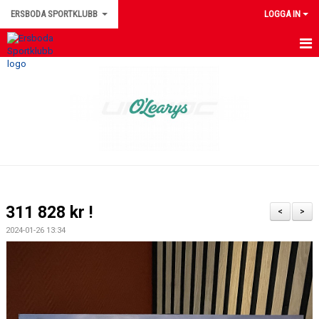
ERSBODA SPORTKLUBB
LOGGA IN
HEM
NYHETER
KONTAKTUPPGIFTER
MEDLEMSINFORMATION
MATCHER
311 828 kr !
<
>
ERSBODA SK STYRELSE
2024-01-26 13:34
DOKUMENT
LEDARINFORMATION
KALENDER