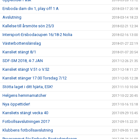
2018-03-28 13:12
Ersboda dam div 1, play off 1 A
2018-03-17 20:18
Avslutning
2018-03-14 18:23
Kallelse till årsmöte sön 25/3
2018-02-21 12:34
Intersport-Ersbodacupen 16/18-2 Nolia
2018-02-16 13:00
Västerbottenslänslag
2018-01-27 22:19
Kansliet stängt 8/1
2018-01-07 20:54
SDF-SM 2018, 4-7 JAN
2017-12-26 21:35
Kansliet stängt V.51 o V.52
2017-12-18 11:27
Kansliet stänger 17.00 Torsdag 7/12
2017-12-05 12:28
Stötta laget i ditt hjärta, ESK!
2017-11-10 10:04
Helgens hemmamatcher
2017-10-22 20:45
Nya öppettider!
2017-10-16 15:18
Kansliets stängt vecka 40
2017-09-29 15:45
Fotbollsavslutningen 2017
2017-09-15 22:31
Klubbens fotbollsavslutning
2017-09-05 11:28
Programmet för Ersboda-Bostadendagen