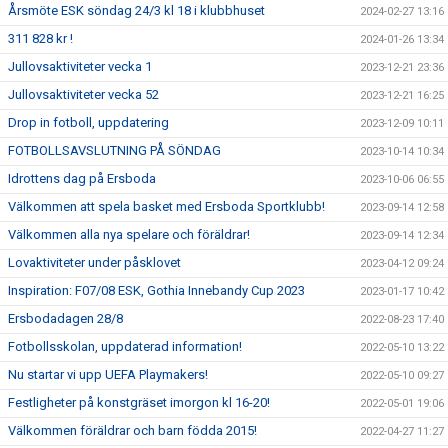
Årsmöte ESK söndag 24/3 kl 18 i klubbhuset
2024-02-27 13:16
311 828 kr !
2024-01-26 13:34
Jullovsaktiviteter vecka 1
2023-12-21 23:36
Jullovsaktiviteter vecka 52
2023-12-21 16:25
Drop in fotboll, uppdatering
2023-12-09 10:11
FOTBOLLSAVSLUTNING PÅ SÖNDAG
2023-10-14 10:34
Idrottens dag på Ersboda
2023-10-06 06:55
Välkommen att spela basket med Ersboda Sportklubb!
2023-09-14 12:58
Välkommen alla nya spelare och föräldrar!
2023-09-14 12:34
Lovaktiviteter under påsklovet
2023-04-12 09:24
Inspiration: F07/08 ESK, Gothia Innebandy Cup 2023
2023-01-17 10:42
Ersbodadagen 28/8
2022-08-23 17:40
Fotbollsskolan, uppdaterad information!
2022-05-10 13:22
Nu startar vi upp UEFA Playmakers!
2022-05-10 09:27
Festligheter på konstgräset imorgon kl 16-20!
2022-05-01 19:06
Välkommen föräldrar och barn födda 2015!
2022-04-27 11:27