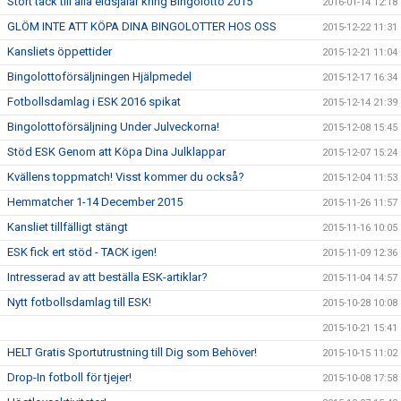
Stort tack till alla eldsjälar kring Bingolotto 2015
2016-01-14 12:18
GLÖM INTE ATT KÖPA DINA BINGOLOTTER HOS OSS
2015-12-22 11:31
Kansliets öppettider
2015-12-21 11:04
Bingolottoförsäljningen Hjälpmedel
2015-12-17 16:34
Fotbollsdamlag i ESK 2016 spikat
2015-12-14 21:39
Bingolottoförsäljning Under Julveckorna!
2015-12-08 15:45
Stöd ESK Genom att Köpa Dina Julklappar
2015-12-07 15:24
Kvällens toppmatch! Visst kommer du också?
2015-12-04 11:53
Hemmatcher 1-14 December 2015
2015-11-26 11:57
Kansliet tillfälligt stängt
2015-11-16 10:05
ESK fick ert stöd - TACK igen!
2015-11-09 12:36
Intresserad av att beställa ESK-artiklar?
2015-11-04 14:57
Nytt fotbollsdamlag till ESK!
2015-10-28 10:08
2015-10-21 15:41
HELT Gratis Sportutrustning till Dig som Behöver!
2015-10-15 11:02
Drop-In fotboll för tjejer!
2015-10-08 17:58