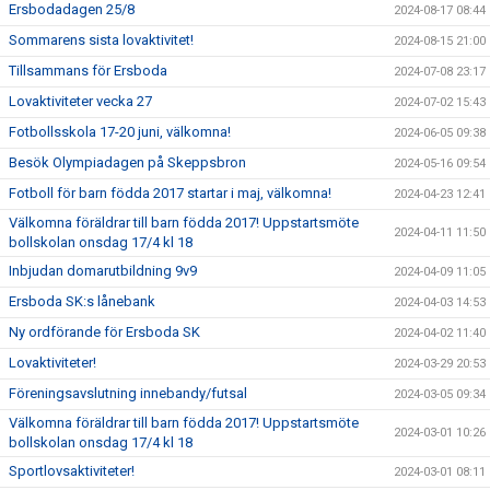
Ersbodadagen 25/8
2024-08-17 08:44
Sommarens sista lovaktivitet!
2024-08-15 21:00
Tillsammans för Ersboda
2024-07-08 23:17
Lovaktiviteter vecka 27
2024-07-02 15:43
Fotbollsskola 17-20 juni, välkomna!
2024-06-05 09:38
Besök Olympiadagen på Skeppsbron
2024-05-16 09:54
Fotboll för barn födda 2017 startar i maj, välkomna!
2024-04-23 12:41
Välkomna föräldrar till barn födda 2017! Uppstartsmöte
2024-04-11 11:50
bollskolan onsdag 17/4 kl 18
Inbjudan domarutbildning 9v9
2024-04-09 11:05
Ersboda SK:s lånebank
2024-04-03 14:53
Ny ordförande för Ersboda SK
2024-04-02 11:40
Lovaktiviteter!
2024-03-29 20:53
Föreningsavslutning innebandy/futsal
2024-03-05 09:34
Välkomna föräldrar till barn födda 2017! Uppstartsmöte
2024-03-01 10:26
bollskolan onsdag 17/4 kl 18
Sportlovsaktiviteter!
2024-03-01 08:11