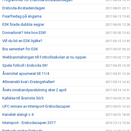
2017-08-24 16:59
Ersboda-Bostadendagen
2017-08-01 23:11
Fixarfredag på ängarna
2017-06-13 13:45
ESK firade dubbla segrar
2017-06-05 12:28
Domarbrist? Inte hos ESK!
2017-05-30 13:42
Vill du bli en ESK-hjälte?
2017-05-15 12:49
Bra seriestart för ESK
2017-05-07 20:22
Webbanmälningen till Fotbollsskolan är nu öppen
2017-05-02 17:34
Spela fotboll i Ersboda SK!
2017-04-25 14:20
Årsmötet ajournerat till 11/4
2017-03-31 12:56
Allsvenskt kval i Ersängshallen!
2017-03-15 14:42
Årets innebandyavslutning sker 2 april
2017-03-14 10:31
Kallelse till årsmöte 30/3
2017-03-09 21:54
UFC vinnare av Intersport-Ersbodacupen
2017-03-01 16:53
Kansliet stängt v. 6
2017-02-01 18:05
Intersport - Ersbodacupen 2017
2016-12-12 13:54
Ersboda möter Ersboda