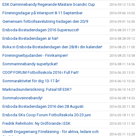
ESK Daminnebandy Regerande Mästare Scandic Cup
2016-09-12 13:35
Föreningsdagar på Intersport 8-11 September
2016-09-06 10:02
Gemensam fotbollsavslutning tisdagen den 20/9
2016-09-01 16:00
Ersboda-Bostadendagen 2016 Supersuccé!
2016-08-29 17:29
Ersboda-Bostadendagen är här!
2016-08-28 09:12
Boka in Ersboda-Bostadendagen den 28/8 i din kalender!
2016-08-25 11:00
Föreningserbjudanden - Finnkampen!
2016-08-25 10:58
Sommarinnebandy superlyckat!
2016-08-11 14:56
COOP FORUM Fotbollsskola 2016 i Full Fart!
2016-06-20 13:51
Sommaraktivitet för dig 13-17 år!
2016-06-15 10:26
Marknadsundersökning: Futsal till ESK?
2016-06-10 14:27
Sommalovsinnebandy!
2016-06-08 14:55
Ersboda-Bostadendagen 2016 den 28 Augusti
2016-05-20 11:30
Ersboda SKs Coop Forum Fotbollsskola 20-23 juni
2016-05-18 11:51
Fredrik Rehnholm: Ny Ordförande i ESK
2016-05-13 11:50
Ideellt Engagemang Föreläsning - för aktiva, ledare och
2016-05-11 15:29