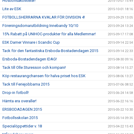
Höstlovsaktiviteter!
2015-10-07 15:49
Lite av ESK
2015-10-01 18:16
FOTBOLLSHERRARNA KVALAR FÖR DIVISION 4!
2015-09-29 13:05
Föreningsdomarutbildning Innebandy 10/10
2015-09-24 13:24
15% Rabatt på UNIHOC-produkter för alla Medlemmar!
2015-09-17 17:08
ESK Damer Vinnare i Scandic Cup
2015-09-14 22:54
Tack för den fantastiska Ersboda-Bostadendagen 2015
2015-09-14 22:33
Ersboda-Bostadendagen IDAG!
2015-08-30 09:16
Tack till Olle Sturesson och kompani!
2015-08-14 15:27
Köp restaurangchansen för halva priset hos ESK
2015-08-06 13:27
Tack till Feriejobbarna 2015
2015-07-06 08:52
Drop-in fotboll!
2015-06-24 14:58
Hämta era overaller!
2015-06-22 16:16
ERSBODADAGEN 2015
2015-05-22 10:30
Fotbollsskolan 2015
2015-05-14 09:35
Specialöppettider v. 18
2015-04-22 15:43