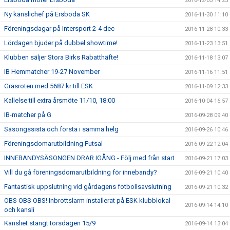
2016-12-05 14:25
Ny kanslichef på Ersboda SK
2016-11-30 11:10
Föreningsdagar på Intersport 2-4 dec
2016-11-28 10:33
Lördagen bjuder på dubbel showtime!
2016-11-23 13:51
Klubben säljer Stora Birks Rabatthäfte!
2016-11-18 13:07
IB Hemmatcher 19-27 November
2016-11-16 11:51
Gräsroten med 5687 kr till ESK
2016-11-09 12:33
Kallelse till extra årsmöte 11/10, 18:00
2016-10-04 16:57
IB-matcher på G
2016-09-28 09:40
Säsongssista och första i samma helg
2016-09-26 10:46
Föreningsdomarutbildning Futsal
2016-09-22 12:04
INNEBANDYSÄSONGEN DRAR IGÅNG - Följ med från start
2016-09-21 17:03
Vill du gå föreningsdomarutbildning för innebandy?
2016-09-21 10:40
Fantastisk uppslutning vid gårdagens fotbollsavslutning
2016-09-21 10:32
OBS OBS OBS! Inbrottslarm installerat på ESK klubblokal
2016-09-14 14:10
och kansli
Kansliet stängt torsdagen 15/9
2016-09-14 13:04