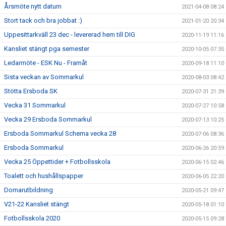
Årsmöte nytt datum
2021-04-08 08:24
Stort tack och bra jobbat :)
2021-01-20 20:34
Uppesittarkväll 23 dec - levererad hem till DIG
2020-11-19 11:16
Kansliet stängt pga semester
2020-10-05 07:35
Ledarmöte - ESK Nu - Framåt
2020-09-18 11:10
Sista veckan av Sommarkul
2020-08-03 08:42
Stötta Ersboda SK
2020-07-31 21:39
Vecka 31 Sommarkul
2020-07-27 10:58
Vecka 29 Ersboda Sommarkul
2020-07-13 10:25
Ersboda Sommarkul Schema vecka 28
2020-07-06 08:36
Ersboda Sommarkul
2020-06-26 20:59
Vecka 25 Öppettider + Fotbollsskola
2020-06-15 02:46
Toalett och hushållspapper
2020-06-05 22:20
Domarutbildning
2020-05-21 09:47
V21-22 Kansliet stängt
2020-05-18 01:10
Fotbollsskola 2020
2020-05-15 09:28