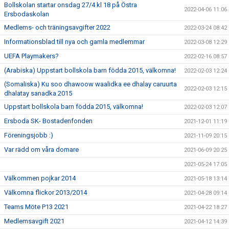
Bollskolan startar onsdag 27/4 kl 18 på Östra
2022-04-06 11:06
Ersbodaskolan
Medlems- och träningsavgifter 2022
2022-03-24 08:42
Informationsblad till nya och gamla medlemmar
2022-03-08 12:29
UEFA Playmakers?
2022-02-16 08:57
(Arabiska) Uppstart bollskola barn födda 2015, välkomna!
2022-02-03 12:24
(Somaliska) Ku soo dhawoow waalidka ee dhalay caruurta
2022-02-03 12:15
dhalatay sanadka 2015
Uppstart bollskola barn födda 2015, välkomna!
2022-02-03 12:07
Ersboda SK- Bostadenfonden
2021-12-01 11:19
Föreningsjobb :)
2021-11-09 20:15
Var rädd om våra domare
2021-06-09 20:25
2021-05-24 17:05
Välkommen pojkar 2014
2021-05-18 13:14
Välkomna flickor 2013/2014
2021-04-28 09:14
Teams Möte P13 2021
2021-04-22 18:27
Medlemsavgift 2021
2021-04-12 14:39