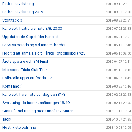
Fotbollsavslutning
2019-09-11 21:11
Fotbollsavslutning 2019
2019-09-02 12:00
Stort tack :)
2019-08-28 20:51
Kallelse till extra årsmöte 8/8, 20:00
2019-07-24 23:33
Uppdaterade Öppettider Kansliet
2019-05-24 13:51
ESKs valberedning vid tangentbordet
2019-05-10 11:48
Hög tid att anmäla sig till årets Fotbollsskola v25
2019-05-10 08:00
Årets spelare och SM-Final
2019-04-27 12:41
Intersport- Trials Club Tour
2019-04-11 16:42
Bollskolla uppstart födda -12
2019-04-08 14:42
Kom i håg :)
2019-03-26 10:46
Kallelse till årsmöte söndag den 31/3
2019-02-28 20:53
Avslutning för inomhussäsongen 18/19
2019-02-18 21:05
Gratis futsal-träning med Umeå FC i vinter!
2018-11-12 13:14
Tack!
2018-10-07 21:25
Höstfix ute och inne
2018-10-03 17:05