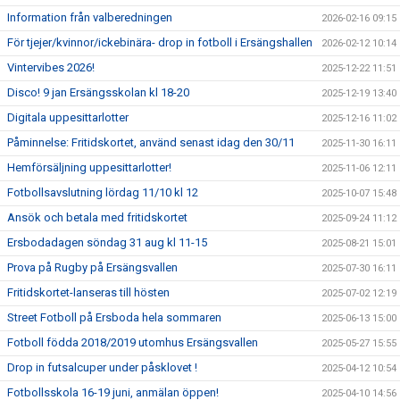
Information från valberedningen
2026-02-16 09:15
För tjejer/kvinnor/ickebinära- drop in fotboll i Ersängshallen
2026-02-12 10:14
Vintervibes 2026!
2025-12-22 11:51
Disco! 9 jan Ersängsskolan kl 18-20
2025-12-19 13:40
Digitala uppesittarlotter
2025-12-16 11:02
Påminnelse: Fritidskortet, använd senast idag den 30/11
2025-11-30 16:11
Hemförsäljning uppesittarlotter!
2025-11-06 12:11
Fotbollsavslutning lördag 11/10 kl 12
2025-10-07 15:48
Ansök och betala med fritidskortet
2025-09-24 11:12
Ersbodadagen söndag 31 aug kl 11-15
2025-08-21 15:01
Prova på Rugby på Ersängsvallen
2025-07-30 16:11
Fritidskortet-lanseras till hösten
2025-07-02 12:19
Street Fotboll på Ersboda hela sommaren
2025-06-13 15:00
Fotboll födda 2018/2019 utomhus Ersängsvallen
2025-05-27 15:55
Drop in futsalcuper under påsklovet !
2025-04-12 10:54
Fotbollsskola 16-19 juni, anmälan öppen!
2025-04-10 14:56