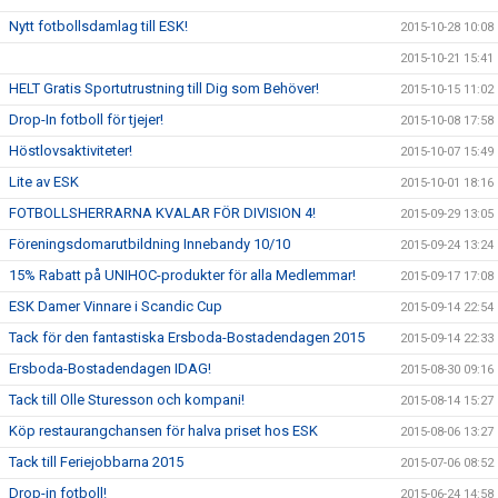
Nytt fotbollsdamlag till ESK!
2015-10-28 10:08
2015-10-21 15:41
HELT Gratis Sportutrustning till Dig som Behöver!
2015-10-15 11:02
Drop-In fotboll för tjejer!
2015-10-08 17:58
Höstlovsaktiviteter!
2015-10-07 15:49
Lite av ESK
2015-10-01 18:16
FOTBOLLSHERRARNA KVALAR FÖR DIVISION 4!
2015-09-29 13:05
Föreningsdomarutbildning Innebandy 10/10
2015-09-24 13:24
15% Rabatt på UNIHOC-produkter för alla Medlemmar!
2015-09-17 17:08
ESK Damer Vinnare i Scandic Cup
2015-09-14 22:54
Tack för den fantastiska Ersboda-Bostadendagen 2015
2015-09-14 22:33
Ersboda-Bostadendagen IDAG!
2015-08-30 09:16
Tack till Olle Sturesson och kompani!
2015-08-14 15:27
Köp restaurangchansen för halva priset hos ESK
2015-08-06 13:27
Tack till Feriejobbarna 2015
2015-07-06 08:52
Drop-in fotboll!
2015-06-24 14:58