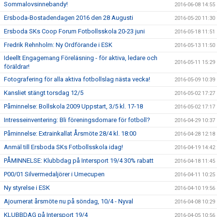
Sommalovsinnebandy!
2016-06-08 14:55
Ersboda-Bostadendagen 2016 den 28 Augusti
2016-05-20 11:30
Ersboda SKs Coop Forum Fotbollsskola 20-23 juni
2016-05-18 11:51
Fredrik Rehnholm: Ny Ordförande i ESK
2016-05-13 11:50
Ideellt Engagemang Föreläsning - för aktiva, ledare och
2016-05-11 15:29
föräldrar!
Fotografering för alla aktiva fotbollslag nästa vecka!
2016-05-09 10:39
Kansliet stängt torsdag 12/5
2016-05-02 17:27
Påminnelse: Bollskola 2009 Uppstart, 3/5 kl. 17-18
2016-05-02 17:17
Intresseinventering: Bli föreningsdomare för fotboll?
2016-04-29 10:37
Påminnelse: Extrainkallat Årsmöte 28/4 kl. 18:00
2016-04-28 12:18
Anmäl till Ersboda SKs Fotbollsskola idag!
2016-04-19 14:42
PÅMINNELSE: Klubbdag på Intersport 19/4 30% rabatt
2016-04-18 11:45
P00/01 Silvermedaljörer i Umecupen
2016-04-11 10:25
Ny styrelse i ESK
2016-04-10 19:56
Ajournerat årsmöte nu på söndag, 10/4 - Nyval
2016-04-08 10:29
KLUBBDAG på Intersport 19/4
2016-04-05 10:56