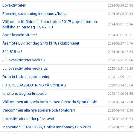
Lovaktiviteter!
2024-03-29 20:53
Föreningsavslutning innebandy/futsal
2024-03-05 09:34
Välkomna föräldrar till barn födda 2017! Uppstartsmöte
2024-03-01 10:26
bollskolan onsdag 17/4 kl 18
Sportlovsaktiviteter!
2024-03-01 08:11
Årsmöte ESK söndag 24/3 kl 18 i klubbhuset
2024-02-27 13:16
311 828 kr !
2024-01-26 13:34
Jullovsaktiviteter vecka 1
2023-12-21 23:36
Jullovsaktiviteter vecka 52
2023-12-21 16:25
Drop in fotboll, uppdatering
2023-12-09 10:11
FOTBOLLSAVSLUTNING PÅ SÖNDAG
2023-10-14 10:34
Idrottens dag på Ersboda
2023-10-06 06:55
Välkommen att spela basket med Ersboda Sportklubb!
2023-09-14 12:58
Välkommen alla nya spelare och föräldrar!
2023-09-14 12:34
Lovaktiviteter under påsklovet
2023-04-12 09:24
Inspiration: F07/08 ESK, Gothia Innebandy Cup 2023
2023-01-17 10:42