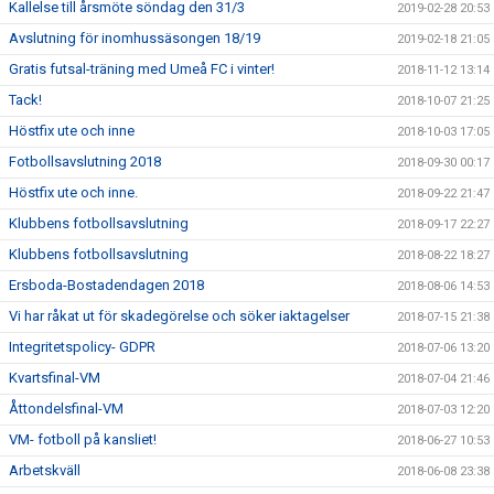
Kallelse till årsmöte söndag den 31/3
2019-02-28 20:53
Avslutning för inomhussäsongen 18/19
2019-02-18 21:05
Gratis futsal-träning med Umeå FC i vinter!
2018-11-12 13:14
Tack!
2018-10-07 21:25
Höstfix ute och inne
2018-10-03 17:05
Fotbollsavslutning 2018
2018-09-30 00:17
Höstfix ute och inne.
2018-09-22 21:47
Klubbens fotbollsavslutning
2018-09-17 22:27
Klubbens fotbollsavslutning
2018-08-22 18:27
Ersboda-Bostadendagen 2018
2018-08-06 14:53
Vi har råkat ut för skadegörelse och söker iaktagelser
2018-07-15 21:38
Integritetspolicy- GDPR
2018-07-06 13:20
Kvartsfinal-VM
2018-07-04 21:46
Åttondelsfinal-VM
2018-07-03 12:20
VM- fotboll på kansliet!
2018-06-27 10:53
Arbetskväll
2018-06-08 23:38