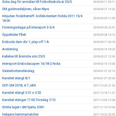
Sista dag för anmälan till Fotbollsskola är 20/5.
2018-05-11 09:11
SM guldmedaljören, våran Myra
2018-04-21 14:26
Inbjudan föräldraträff- bollskolestart födda 2011 15/4
2018-04-09 11:09
18.00
Föreningsdagar på Intersport 3-5/4
2018-03-30 23:31
Öppettider Påsk
2018-03-28 13:12
Ersboda dam div 1, play off 1 A
2018-03-17 20:18
Avslutning
2018-03-14 18:23
Kallelse till årsmöte sön 25/3
2018-02-21 12:34
Intersport-Ersbodacupen 16/18-2 Nolia
2018-02-16 13:00
Västerbottenslänslag
2018-01-27 22:19
Kansliet stängt 8/1
2018-01-07 20:54
SDF-SM 2018, 4-7 JAN
2017-12-26 21:35
Kansliet stängt V.51 o V.52
2017-12-18 11:27
Kansliet stänger 17.00 Torsdag 7/12
2017-12-05 12:28
Stötta laget i ditt hjärta, ESK!
2017-11-10 10:04
Helgens hemmamatcher
2017-10-22 20:45