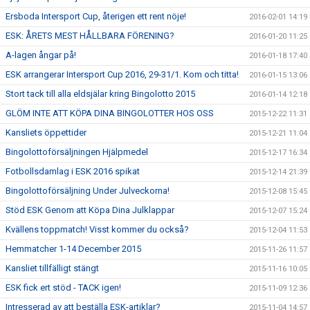
Ersboda Intersport Cup, återigen ett rent nöje!
2016-02-01 14:19
ESK: ÅRETS MEST HÅLLBARA FÖRENING?
2016-01-20 11:25
A-lagen ångar på!
2016-01-18 17:40
ESK arrangerar Intersport Cup 2016, 29-31/1. Kom och titta!
2016-01-15 13:06
Stort tack till alla eldsjälar kring Bingolotto 2015
2016-01-14 12:18
GLÖM INTE ATT KÖPA DINA BINGOLOTTER HOS OSS
2015-12-22 11:31
Kansliets öppettider
2015-12-21 11:04
Bingolottoförsäljningen Hjälpmedel
2015-12-17 16:34
Fotbollsdamlag i ESK 2016 spikat
2015-12-14 21:39
Bingolottoförsäljning Under Julveckorna!
2015-12-08 15:45
Stöd ESK Genom att Köpa Dina Julklappar
2015-12-07 15:24
Kvällens toppmatch! Visst kommer du också?
2015-12-04 11:53
Hemmatcher 1-14 December 2015
2015-11-26 11:57
Kansliet tillfälligt stängt
2015-11-16 10:05
ESK fick ert stöd - TACK igen!
2015-11-09 12:36
Intresserad av att beställa ESK-artiklar?
2015-11-04 14:57