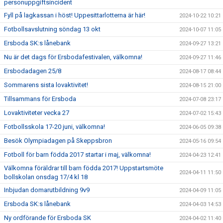
personuppgiftsincident
Fyll på lagkassan i höst! Uppesittarlotterna är här!
2024-10-22 10:21
Fotbollsavslutning söndag 13 okt
2024-10-07 11:05
Ersboda SK:s lånebank
2024-09-27 13:21
Nu är det dags för Ersbodafestivalen, välkomna!
2024-09-27 11:46
Ersbodadagen 25/8
2024-08-17 08:44
Sommarens sista lovaktivitet!
2024-08-15 21:00
Tillsammans för Ersboda
2024-07-08 23:17
Lovaktiviteter vecka 27
2024-07-02 15:43
Fotbollsskola 17-20 juni, välkomna!
2024-06-05 09:38
Besök Olympiadagen på Skeppsbron
2024-05-16 09:54
Fotboll för barn födda 2017 startar i maj, välkomna!
2024-04-23 12:41
Välkomna föräldrar till barn födda 2017! Uppstartsmöte
2024-04-11 11:50
bollskolan onsdag 17/4 kl 18
Inbjudan domarutbildning 9v9
2024-04-09 11:05
Ersboda SK:s lånebank
2024-04-03 14:53
Ny ordförande för Ersboda SK
2024-04-02 11:40