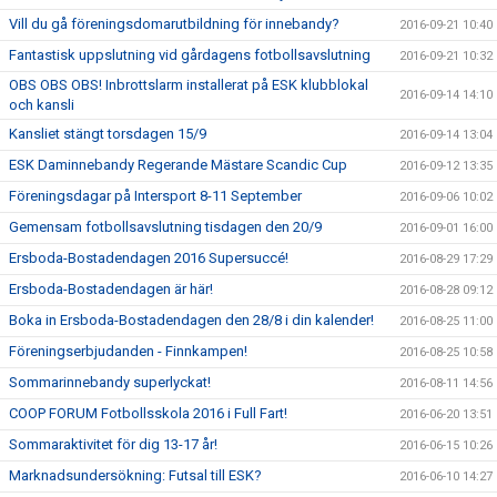
Vill du gå föreningsdomarutbildning för innebandy?
2016-09-21 10:40
Fantastisk uppslutning vid gårdagens fotbollsavslutning
2016-09-21 10:32
OBS OBS OBS! Inbrottslarm installerat på ESK klubblokal
2016-09-14 14:10
och kansli
Kansliet stängt torsdagen 15/9
2016-09-14 13:04
ESK Daminnebandy Regerande Mästare Scandic Cup
2016-09-12 13:35
Föreningsdagar på Intersport 8-11 September
2016-09-06 10:02
Gemensam fotbollsavslutning tisdagen den 20/9
2016-09-01 16:00
Ersboda-Bostadendagen 2016 Supersuccé!
2016-08-29 17:29
Ersboda-Bostadendagen är här!
2016-08-28 09:12
Boka in Ersboda-Bostadendagen den 28/8 i din kalender!
2016-08-25 11:00
Föreningserbjudanden - Finnkampen!
2016-08-25 10:58
Sommarinnebandy superlyckat!
2016-08-11 14:56
COOP FORUM Fotbollsskola 2016 i Full Fart!
2016-06-20 13:51
Sommaraktivitet för dig 13-17 år!
2016-06-15 10:26
Marknadsundersökning: Futsal till ESK?
2016-06-10 14:27