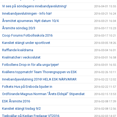
Vi ses på söndagens innebandyavslutning!
2016-04-01 15:55
Innebandyavslutningen - Info här!
2016-03-21 16:24
Årsmötet ajourneras. Nytt datum 10/4.
2016-03-21 16:04
Årsmöte söndag 20/3
2016-03-17 15:23
Coop Forums Fotbollsskola 2016
2016-03-17 10:21
Kansliet stängt under sportlovet
2016-03-05 18:26
Rafflande kvaldrama
2016-03-04 16:01
Kvalmatcher i veckoslutet
2016-03-01 16:58
Fotbollens Drop-in för alla unga tjejer!
2016-03-01 16:55
Kvällens toppmatch! Team Thorengruppen vs ESK
2016-02-26 10:11
Innebandyavslutning 2016! HELA ESK NÄRVARAR
2016-02-22 12:02
Folkets Hus på Ersboda bjuder in
2016-02-22 11:57
Ordförande Magnus Norrman "Årets Eldsjäl" Stipendiat
2016-02-15 13:53
ESK Årsmöte 2016
2016-02-08 17:39
Kansliet stängt tisdag 9/2
2016-02-08 12:56
Tjejkvällar på Kedjan Fredagar VT2016
2016-02-03 14:07