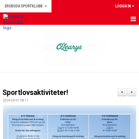
ERSBODA SPORTKLUBB
LOGGA IN
HEM
NYHETER
KONTAKTUPPGIFTER
MEDLEMSINFORMATION
MATCHER
Sportlovsaktiviteter!
<
>
ERSBODA SK STYRELSE
2024-03-01 08:11
DOKUMENT
LEDARINFORMATION
KALENDER