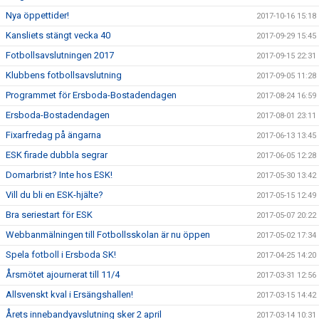
Nya öppettider!
2017-10-16 15:18
Kansliets stängt vecka 40
2017-09-29 15:45
Fotbollsavslutningen 2017
2017-09-15 22:31
Klubbens fotbollsavslutning
2017-09-05 11:28
Programmet för Ersboda-Bostadendagen
2017-08-24 16:59
Ersboda-Bostadendagen
2017-08-01 23:11
Fixarfredag på ängarna
2017-06-13 13:45
ESK firade dubbla segrar
2017-06-05 12:28
Domarbrist? Inte hos ESK!
2017-05-30 13:42
Vill du bli en ESK-hjälte?
2017-05-15 12:49
Bra seriestart för ESK
2017-05-07 20:22
Webbanmälningen till Fotbollsskolan är nu öppen
2017-05-02 17:34
Spela fotboll i Ersboda SK!
2017-04-25 14:20
Årsmötet ajournerat till 11/4
2017-03-31 12:56
Allsvenskt kval i Ersängshallen!
2017-03-15 14:42
Årets innebandyavslutning sker 2 april
2017-03-14 10:31