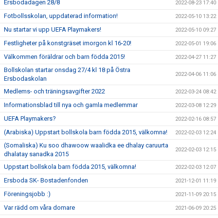
Ersbodadagen 28/8
2022-08-23 17:40
Fotbollsskolan, uppdaterad information!
2022-05-10 13:22
Nu startar vi upp UEFA Playmakers!
2022-05-10 09:27
Festligheter på konstgräset imorgon kl 16-20!
2022-05-01 19:06
Välkommen föräldrar och barn födda 2015!
2022-04-27 11:27
Bollskolan startar onsdag 27/4 kl 18 på Östra
2022-04-06 11:06
Ersbodaskolan
Medlems- och träningsavgifter 2022
2022-03-24 08:42
Informationsblad till nya och gamla medlemmar
2022-03-08 12:29
UEFA Playmakers?
2022-02-16 08:57
(Arabiska) Uppstart bollskola barn födda 2015, välkomna!
2022-02-03 12:24
(Somaliska) Ku soo dhawoow waalidka ee dhalay caruurta
2022-02-03 12:15
dhalatay sanadka 2015
Uppstart bollskola barn födda 2015, välkomna!
2022-02-03 12:07
Ersboda SK- Bostadenfonden
2021-12-01 11:19
Föreningsjobb :)
2021-11-09 20:15
Var rädd om våra domare
2021-06-09 20:25