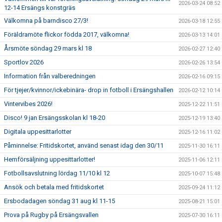
2026-03-24 08:52
12-14 Ersängs konstgräs
Välkomna på barndisco 27/3!
2026-03-18 12:55
Föräldramöte flickor födda 2017, välkomna!
2026-03-13 14:01
Årsmöte söndag 29 mars kl 18
2026-02-27 12:40
Sportlov 2026
2026-02-26 13:54
Information från valberedningen
2026-02-16 09:15
För tjejer/kvinnor/ickebinära- drop in fotboll i Ersängshallen
2026-02-12 10:14
Vintervibes 2026!
2025-12-22 11:51
Disco! 9 jan Ersängsskolan kl 18-20
2025-12-19 13:40
Digitala uppesittarlotter
2025-12-16 11:02
Påminnelse: Fritidskortet, använd senast idag den 30/11
2025-11-30 16:11
Hemförsäljning uppesittarlotter!
2025-11-06 12:11
Fotbollsavslutning lördag 11/10 kl 12
2025-10-07 15:48
Ansök och betala med fritidskortet
2025-09-24 11:12
Ersbodadagen söndag 31 aug kl 11-15
2025-08-21 15:01
Prova på Rugby på Ersängsvallen
2025-07-30 16:11