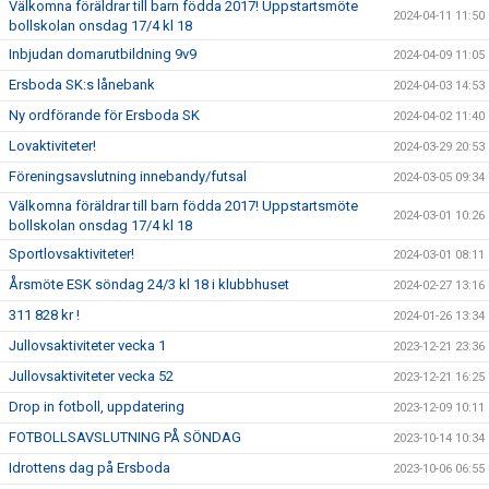
Välkomna föräldrar till barn födda 2017! Uppstartsmöte
2024-04-11 11:50
bollskolan onsdag 17/4 kl 18
Inbjudan domarutbildning 9v9
2024-04-09 11:05
Ersboda SK:s lånebank
2024-04-03 14:53
Ny ordförande för Ersboda SK
2024-04-02 11:40
Lovaktiviteter!
2024-03-29 20:53
Föreningsavslutning innebandy/futsal
2024-03-05 09:34
Välkomna föräldrar till barn födda 2017! Uppstartsmöte
2024-03-01 10:26
bollskolan onsdag 17/4 kl 18
Sportlovsaktiviteter!
2024-03-01 08:11
Årsmöte ESK söndag 24/3 kl 18 i klubbhuset
2024-02-27 13:16
311 828 kr !
2024-01-26 13:34
Jullovsaktiviteter vecka 1
2023-12-21 23:36
Jullovsaktiviteter vecka 52
2023-12-21 16:25
Drop in fotboll, uppdatering
2023-12-09 10:11
FOTBOLLSAVSLUTNING PÅ SÖNDAG
2023-10-14 10:34
Idrottens dag på Ersboda
2023-10-06 06:55