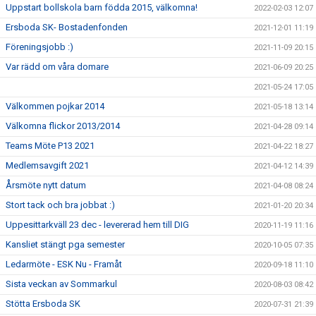
Uppstart bollskola barn födda 2015, välkomna!
2022-02-03 12:07
Ersboda SK- Bostadenfonden
2021-12-01 11:19
Föreningsjobb :)
2021-11-09 20:15
Var rädd om våra domare
2021-06-09 20:25
2021-05-24 17:05
Välkommen pojkar 2014
2021-05-18 13:14
Välkomna flickor 2013/2014
2021-04-28 09:14
Teams Möte P13 2021
2021-04-22 18:27
Medlemsavgift 2021
2021-04-12 14:39
Årsmöte nytt datum
2021-04-08 08:24
Stort tack och bra jobbat :)
2021-01-20 20:34
Uppesittarkväll 23 dec - levererad hem till DIG
2020-11-19 11:16
Kansliet stängt pga semester
2020-10-05 07:35
Ledarmöte - ESK Nu - Framåt
2020-09-18 11:10
Sista veckan av Sommarkul
2020-08-03 08:42
Stötta Ersboda SK
2020-07-31 21:39