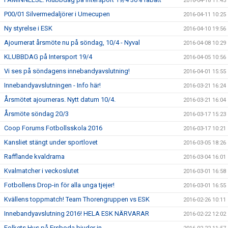
2016-04-18 11:45
P00/01 Silvermedaljörer i Umecupen
2016-04-11 10:25
Ny styrelse i ESK
2016-04-10 19:56
Ajournerat årsmöte nu på söndag, 10/4 - Nyval
2016-04-08 10:29
KLUBBDAG på Intersport 19/4
2016-04-05 10:56
Vi ses på söndagens innebandyavslutning!
2016-04-01 15:55
Innebandyavslutningen - Info här!
2016-03-21 16:24
Årsmötet ajourneras. Nytt datum 10/4.
2016-03-21 16:04
Årsmöte söndag 20/3
2016-03-17 15:23
Coop Forums Fotbollsskola 2016
2016-03-17 10:21
Kansliet stängt under sportlovet
2016-03-05 18:26
Rafflande kvaldrama
2016-03-04 16:01
Kvalmatcher i veckoslutet
2016-03-01 16:58
Fotbollens Drop-in för alla unga tjejer!
2016-03-01 16:55
Kvällens toppmatch! Team Thorengruppen vs ESK
2016-02-26 10:11
Innebandyavslutning 2016! HELA ESK NÄRVARAR
2016-02-22 12:02
Folkets Hus på Ersboda bjuder in