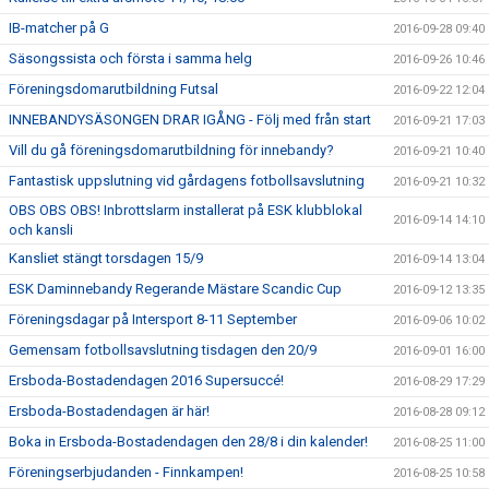
IB-matcher på G
2016-09-28 09:40
Säsongssista och första i samma helg
2016-09-26 10:46
Föreningsdomarutbildning Futsal
2016-09-22 12:04
INNEBANDYSÄSONGEN DRAR IGÅNG - Följ med från start
2016-09-21 17:03
Vill du gå föreningsdomarutbildning för innebandy?
2016-09-21 10:40
Fantastisk uppslutning vid gårdagens fotbollsavslutning
2016-09-21 10:32
OBS OBS OBS! Inbrottslarm installerat på ESK klubblokal
2016-09-14 14:10
och kansli
Kansliet stängt torsdagen 15/9
2016-09-14 13:04
ESK Daminnebandy Regerande Mästare Scandic Cup
2016-09-12 13:35
Föreningsdagar på Intersport 8-11 September
2016-09-06 10:02
Gemensam fotbollsavslutning tisdagen den 20/9
2016-09-01 16:00
Ersboda-Bostadendagen 2016 Supersuccé!
2016-08-29 17:29
Ersboda-Bostadendagen är här!
2016-08-28 09:12
Boka in Ersboda-Bostadendagen den 28/8 i din kalender!
2016-08-25 11:00
Föreningserbjudanden - Finnkampen!
2016-08-25 10:58