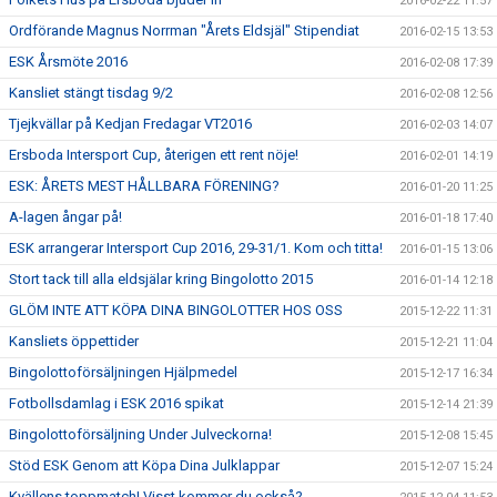
2016-02-22 11:57
Ordförande Magnus Norrman "Årets Eldsjäl" Stipendiat
2016-02-15 13:53
ESK Årsmöte 2016
2016-02-08 17:39
Kansliet stängt tisdag 9/2
2016-02-08 12:56
Tjejkvällar på Kedjan Fredagar VT2016
2016-02-03 14:07
Ersboda Intersport Cup, återigen ett rent nöje!
2016-02-01 14:19
ESK: ÅRETS MEST HÅLLBARA FÖRENING?
2016-01-20 11:25
A-lagen ångar på!
2016-01-18 17:40
ESK arrangerar Intersport Cup 2016, 29-31/1. Kom och titta!
2016-01-15 13:06
Stort tack till alla eldsjälar kring Bingolotto 2015
2016-01-14 12:18
GLÖM INTE ATT KÖPA DINA BINGOLOTTER HOS OSS
2015-12-22 11:31
Kansliets öppettider
2015-12-21 11:04
Bingolottoförsäljningen Hjälpmedel
2015-12-17 16:34
Fotbollsdamlag i ESK 2016 spikat
2015-12-14 21:39
Bingolottoförsäljning Under Julveckorna!
2015-12-08 15:45
Stöd ESK Genom att Köpa Dina Julklappar
2015-12-07 15:24
Kvällens toppmatch! Visst kommer du också?