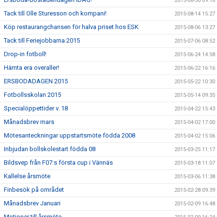
2015-08-30 09:16
Tack till Olle Sturesson och kompani!
2015-08-14 15:27
Köp restaurangchansen för halva priset hos ESK
2015-08-06 13:27
Tack till Feriejobbarna 2015
2015-07-06 08:52
Drop-in fotboll!
2015-06-24 14:58
Hämta era overaller!
2015-06-22 16:16
ERSBODADAGEN 2015
2015-05-22 10:30
Fotbollsskolan 2015
2015-05-14 09:35
Specialöppettider v. 18
2015-04-22 15:43
Månadsbrev mars
2015-04-02 17:00
Mötesanteckningar uppstartsmöte födda 2008
2015-04-02 15:06
Inbjudan bollskolestart födda 08
2015-03-25 11:17
Bildsvep från F07:s första cup i Vännäs
2015-03-18 11:07
Kallelse årsmöte
2015-03-06 11:38
Finbesök på området
2015-02-28 09:39
Månadsbrev Januari
2015-02-09 16:48
Motioner till årsmöte