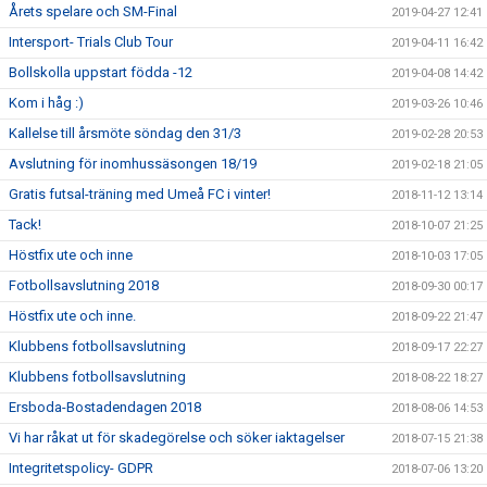
Årets spelare och SM-Final
2019-04-27 12:41
Intersport- Trials Club Tour
2019-04-11 16:42
Bollskolla uppstart födda -12
2019-04-08 14:42
Kom i håg :)
2019-03-26 10:46
Kallelse till årsmöte söndag den 31/3
2019-02-28 20:53
Avslutning för inomhussäsongen 18/19
2019-02-18 21:05
Gratis futsal-träning med Umeå FC i vinter!
2018-11-12 13:14
Tack!
2018-10-07 21:25
Höstfix ute och inne
2018-10-03 17:05
Fotbollsavslutning 2018
2018-09-30 00:17
Höstfix ute och inne.
2018-09-22 21:47
Klubbens fotbollsavslutning
2018-09-17 22:27
Klubbens fotbollsavslutning
2018-08-22 18:27
Ersboda-Bostadendagen 2018
2018-08-06 14:53
Vi har råkat ut för skadegörelse och söker iaktagelser
2018-07-15 21:38
Integritetspolicy- GDPR
2018-07-06 13:20