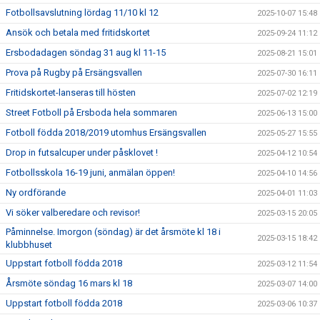
Fotbollsavslutning lördag 11/10 kl 12
2025-10-07 15:48
Ansök och betala med fritidskortet
2025-09-24 11:12
Ersbodadagen söndag 31 aug kl 11-15
2025-08-21 15:01
Prova på Rugby på Ersängsvallen
2025-07-30 16:11
Fritidskortet-lanseras till hösten
2025-07-02 12:19
Street Fotboll på Ersboda hela sommaren
2025-06-13 15:00
Fotboll födda 2018/2019 utomhus Ersängsvallen
2025-05-27 15:55
Drop in futsalcuper under påsklovet !
2025-04-12 10:54
Fotbollsskola 16-19 juni, anmälan öppen!
2025-04-10 14:56
Ny ordförande
2025-04-01 11:03
Vi söker valberedare och revisor!
2025-03-15 20:05
Påminnelse. Imorgon (söndag) är det årsmöte kl 18 i
2025-03-15 18:42
klubbhuset
Uppstart fotboll födda 2018
2025-03-12 11:54
Årsmöte söndag 16 mars kl 18
2025-03-07 14:00
Uppstart fotboll födda 2018
2025-03-06 10:37