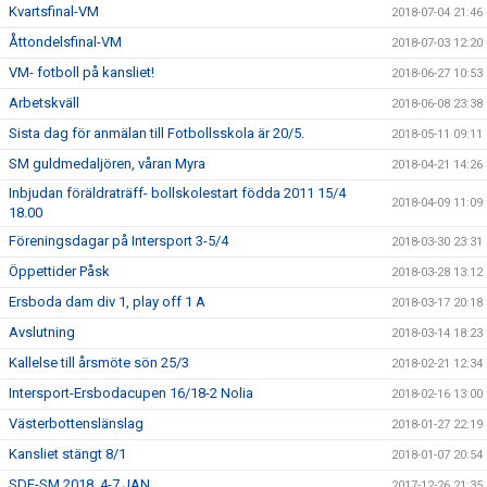
Kvartsfinal-VM
2018-07-04 21:46
Åttondelsfinal-VM
2018-07-03 12:20
VM- fotboll på kansliet!
2018-06-27 10:53
Arbetskväll
2018-06-08 23:38
Sista dag för anmälan till Fotbollsskola är 20/5.
2018-05-11 09:11
SM guldmedaljören, våran Myra
2018-04-21 14:26
Inbjudan föräldraträff- bollskolestart födda 2011 15/4
2018-04-09 11:09
18.00
Föreningsdagar på Intersport 3-5/4
2018-03-30 23:31
Öppettider Påsk
2018-03-28 13:12
Ersboda dam div 1, play off 1 A
2018-03-17 20:18
Avslutning
2018-03-14 18:23
Kallelse till årsmöte sön 25/3
2018-02-21 12:34
Intersport-Ersbodacupen 16/18-2 Nolia
2018-02-16 13:00
Västerbottenslänslag
2018-01-27 22:19
Kansliet stängt 8/1
2018-01-07 20:54
SDF-SM 2018, 4-7 JAN
2017-12-26 21:35