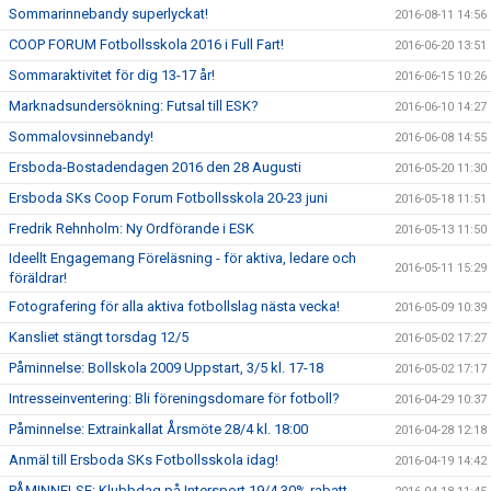
Sommarinnebandy superlyckat!
2016-08-11 14:56
COOP FORUM Fotbollsskola 2016 i Full Fart!
2016-06-20 13:51
Sommaraktivitet för dig 13-17 år!
2016-06-15 10:26
Marknadsundersökning: Futsal till ESK?
2016-06-10 14:27
Sommalovsinnebandy!
2016-06-08 14:55
Ersboda-Bostadendagen 2016 den 28 Augusti
2016-05-20 11:30
Ersboda SKs Coop Forum Fotbollsskola 20-23 juni
2016-05-18 11:51
Fredrik Rehnholm: Ny Ordförande i ESK
2016-05-13 11:50
Ideellt Engagemang Föreläsning - för aktiva, ledare och
2016-05-11 15:29
föräldrar!
Fotografering för alla aktiva fotbollslag nästa vecka!
2016-05-09 10:39
Kansliet stängt torsdag 12/5
2016-05-02 17:27
Påminnelse: Bollskola 2009 Uppstart, 3/5 kl. 17-18
2016-05-02 17:17
Intresseinventering: Bli föreningsdomare för fotboll?
2016-04-29 10:37
Påminnelse: Extrainkallat Årsmöte 28/4 kl. 18:00
2016-04-28 12:18
Anmäl till Ersboda SKs Fotbollsskola idag!
2016-04-19 14:42
PÅMINNELSE: Klubbdag på Intersport 19/4 30% rabatt