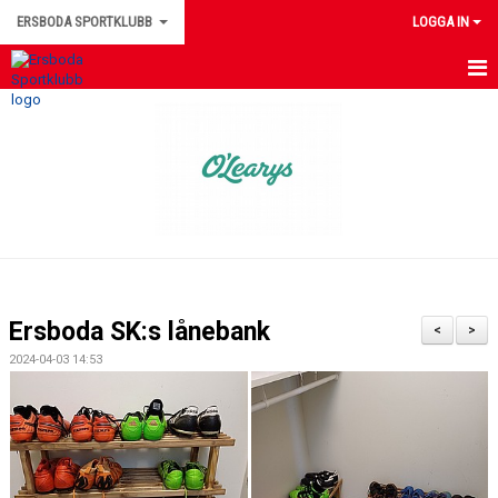
ERSBODA SPORTKLUBB
LOGGA IN
HEM
NYHETER
KONTAKTUPPGIFTER
MEDLEMSINFORMATION
MATCHER
Ersboda SK:s lånebank
<
>
ERSBODA SK STYRELSE
2024-04-03 14:53
DOKUMENT
LEDARINFORMATION
KALENDER