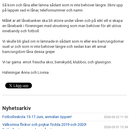
Så kom och låna eller lämna sådant som ni inte behöver längre. Skriv upp
på lappen vad ni lånar, telefonnummer och namn.
Målet är att lånebanken ska bli större under våren och på sikt vill vi skapa
en lånebank i föreningen med utrustning som man behöver för att utöva
innebandy och fotboll.
Vi skulle bli glad om ni lämnade in sådant som ni eller era barn/ungdomar
vuxit ur och som ni inte behöver längre och sedan kan ett annat
barn/ungdom låna dessa grejer.
Vi tar gärna emot fräscha skor, benskydd, klubbor, och glasögon.
Hälsningar Anna och Lovisa
Nyhetsarkiv
Fotbollsskola 15-17 Juni, anmälan öppen!
2026-04-22 11:05
Välkomna flickor och pojkar födda 2019 och 2020!
2026-03-31 15:34