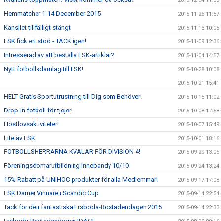
2015-12-04 11:53
Hemmatcher 1-14 December 2015
2015-11-26 11:57
Kansliet tillfälligt stängt
2015-11-16 10:05
ESK fick ert stöd - TACK igen!
2015-11-09 12:36
Intresserad av att beställa ESK-artiklar?
2015-11-04 14:57
Nytt fotbollsdamlag till ESK!
2015-10-28 10:08
2015-10-21 15:41
HELT Gratis Sportutrustning till Dig som Behöver!
2015-10-15 11:02
Drop-In fotboll för tjejer!
2015-10-08 17:58
Höstlovsaktiviteter!
2015-10-07 15:49
Lite av ESK
2015-10-01 18:16
FOTBOLLSHERRARNA KVALAR FÖR DIVISION 4!
2015-09-29 13:05
Föreningsdomarutbildning Innebandy 10/10
2015-09-24 13:24
15% Rabatt på UNIHOC-produkter för alla Medlemmar!
2015-09-17 17:08
ESK Damer Vinnare i Scandic Cup
2015-09-14 22:54
Tack för den fantastiska Ersboda-Bostadendagen 2015
2015-09-14 22:33
Ersboda-Bostadendagen IDAG!