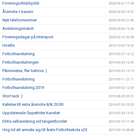
Förenings/klubbjobb
2020-04-01 17:34
Årsmöte + kassör
2020-03-20 13:31
Nytt telefonnummer
2020-03-09 21:45
Avslutningsmatch
2020-03-06 12:46
Föreningsdagar på Intersport
2020-02-10 20:58
Höstfix
2019-10-03 19:52
Fotbollsavslutning
2019-09-27 12:12
Fotbollsavslutningen
2019-09-24 12:45
Påminnelse, fler behövs :)
2019-09-23 13:19
Fotbollsavslutning
2019-09-11 21:11
Fotbollsavslutning 2019
2019-09-02 12:00
Stort tack :)
2019-08-28 20:51
Kallelse till extra årsmöte 8/8, 20:00
2019-07-24 23:33
Uppdaterade Öppettider Kansliet
2019-05-24 13:51
ESKs valberedning vid tangentbordet
2019-05-10 11:48
Hög tid att anmäla sig till årets Fotbollsskola v25
2019-05-10 08:00