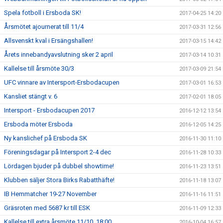
Spela fotboll i Ersboda SK!
2017-04-25 14:20
Årsmötet ajournerat till 11/4
2017-03-31 12:56
Allsvenskt kval i Ersängshallen!
2017-03-15 14:42
Årets innebandyavslutning sker 2 april
2017-03-14 10:31
Kallelse till årsmöte 30/3
2017-03-09 21:54
UFC vinnare av Intersport-Ersbodacupen
2017-03-01 16:53
Kansliet stängt v. 6
2017-02-01 18:05
Intersport - Ersbodacupen 2017
2016-12-12 13:54
Ersboda möter Ersboda
2016-12-05 14:25
Ny kanslichef på Ersboda SK
2016-11-30 11:10
Föreningsdagar på Intersport 2-4 dec
2016-11-28 10:33
Lördagen bjuder på dubbel showtime!
2016-11-23 13:51
Klubben säljer Stora Birks Rabatthäfte!
2016-11-18 13:07
IB Hemmatcher 19-27 November
2016-11-16 11:51
Gräsroten med 5687 kr till ESK
2016-11-09 12:33
Kallelse till extra årsmöte 11/10, 18:00
2016-10-04 16:57