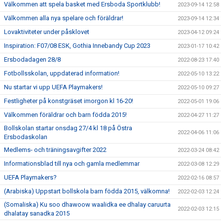
Välkommen att spela basket med Ersboda Sportklubb!
2023-09-14 12:58
Välkommen alla nya spelare och föräldrar!
2023-09-14 12:34
Lovaktiviteter under påsklovet
2023-04-12 09:24
Inspiration: F07/08 ESK, Gothia Innebandy Cup 2023
2023-01-17 10:42
Ersbodadagen 28/8
2022-08-23 17:40
Fotbollsskolan, uppdaterad information!
2022-05-10 13:22
Nu startar vi upp UEFA Playmakers!
2022-05-10 09:27
Festligheter på konstgräset imorgon kl 16-20!
2022-05-01 19:06
Välkommen föräldrar och barn födda 2015!
2022-04-27 11:27
Bollskolan startar onsdag 27/4 kl 18 på Östra
2022-04-06 11:06
Ersbodaskolan
Medlems- och träningsavgifter 2022
2022-03-24 08:42
Informationsblad till nya och gamla medlemmar
2022-03-08 12:29
UEFA Playmakers?
2022-02-16 08:57
(Arabiska) Uppstart bollskola barn födda 2015, välkomna!
2022-02-03 12:24
(Somaliska) Ku soo dhawoow waalidka ee dhalay caruurta
2022-02-03 12:15
dhalatay sanadka 2015