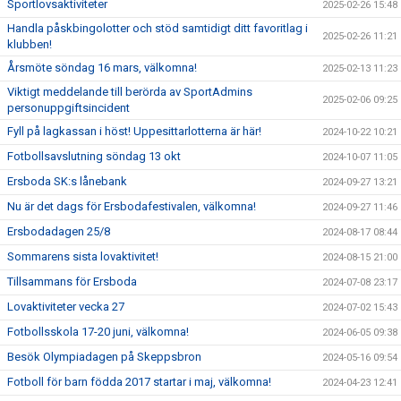
Sportlovsaktiviteter
2025-02-26 15:48
Handla påskbingolotter och stöd samtidigt ditt favoritlag i
2025-02-26 11:21
klubben!
Årsmöte söndag 16 mars, välkomna!
2025-02-13 11:23
Viktigt meddelande till berörda av SportAdmins
2025-02-06 09:25
personuppgiftsincident
Fyll på lagkassan i höst! Uppesittarlotterna är här!
2024-10-22 10:21
Fotbollsavslutning söndag 13 okt
2024-10-07 11:05
Ersboda SK:s lånebank
2024-09-27 13:21
Nu är det dags för Ersbodafestivalen, välkomna!
2024-09-27 11:46
Ersbodadagen 25/8
2024-08-17 08:44
Sommarens sista lovaktivitet!
2024-08-15 21:00
Tillsammans för Ersboda
2024-07-08 23:17
Lovaktiviteter vecka 27
2024-07-02 15:43
Fotbollsskola 17-20 juni, välkomna!
2024-06-05 09:38
Besök Olympiadagen på Skeppsbron
2024-05-16 09:54
Fotboll för barn födda 2017 startar i maj, välkomna!
2024-04-23 12:41