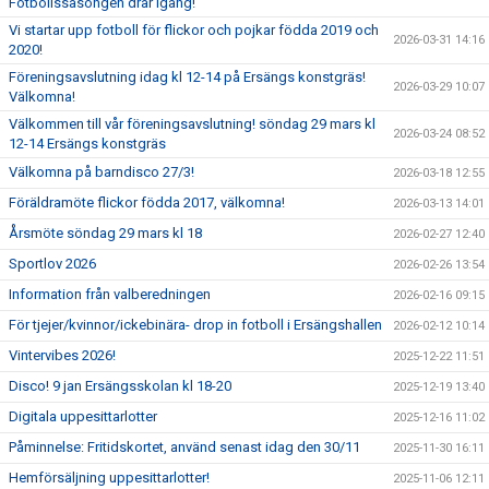
Fotbollssäsongen drar igång!
Vi startar upp fotboll för flickor och pojkar födda 2019 och
2026-03-31 14:16
2020!
Föreningsavslutning idag kl 12-14 på Ersängs konstgräs!
2026-03-29 10:07
Välkomna!
Välkommen till vår föreningsavslutning! söndag 29 mars kl
2026-03-24 08:52
12-14 Ersängs konstgräs
Välkomna på barndisco 27/3!
2026-03-18 12:55
Föräldramöte flickor födda 2017, välkomna!
2026-03-13 14:01
Årsmöte söndag 29 mars kl 18
2026-02-27 12:40
Sportlov 2026
2026-02-26 13:54
Information från valberedningen
2026-02-16 09:15
För tjejer/kvinnor/ickebinära- drop in fotboll i Ersängshallen
2026-02-12 10:14
Vintervibes 2026!
2025-12-22 11:51
Disco! 9 jan Ersängsskolan kl 18-20
2025-12-19 13:40
Digitala uppesittarlotter
2025-12-16 11:02
Påminnelse: Fritidskortet, använd senast idag den 30/11
2025-11-30 16:11
Hemförsäljning uppesittarlotter!
2025-11-06 12:11