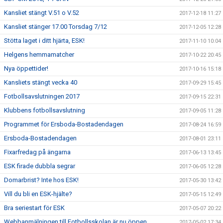
Kansliet stängt V.51 o V.52
2017-12-18 11:27
Kansliet stänger 17.00 Torsdag 7/12
2017-12-05 12:28
Stötta laget i ditt hjärta, ESK!
2017-11-10 10:04
Helgens hemmamatcher
2017-10-22 20:45
Nya öppettider!
2017-10-16 15:18
Kansliets stängt vecka 40
2017-09-29 15:45
Fotbollsavslutningen 2017
2017-09-15 22:31
Klubbens fotbollsavslutning
2017-09-05 11:28
Programmet för Ersboda-Bostadendagen
2017-08-24 16:59
Ersboda-Bostadendagen
2017-08-01 23:11
Fixarfredag på ängarna
2017-06-13 13:45
ESK firade dubbla segrar
2017-06-05 12:28
Domarbrist? Inte hos ESK!
2017-05-30 13:42
Vill du bli en ESK-hjälte?
2017-05-15 12:49
Bra seriestart för ESK
2017-05-07 20:22
Webbanmälningen till Fotbollsskolan är nu öppen
2017-05-02 17:34