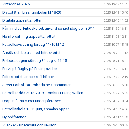
Vintervibes 2026!
2025-12-22 11:51
Disco! 9 jan Ersängsskolan kl 18-20
2025-12-19 13:40
Digitala uppesittarlotter
2025-12-16 11:02
Påminnelse: Fritidskortet, använd senast idag den 30/11
2025-11-30 16:11
Hemförsäljning uppesittarlotter!
2025-11-06 12:11
Fotbollsavslutning lördag 11/10 kl 12
2025-10-07 15:48
Ansök och betala med fritidskortet
2025-09-24 11:12
Ersbodadagen söndag 31 aug kl 11-15
2025-08-21 15:01
Prova på Rugby på Ersängsvallen
2025-07-30 16:11
Fritidskortet-lanseras till hösten
2025-07-02 12:19
Street Fotboll på Ersboda hela sommaren
2025-06-13 15:00
Fotboll födda 2018/2019 utomhus Ersängsvallen
2025-05-27 15:55
Drop in futsalcuper under påsklovet !
2025-04-12 10:54
Fotbollsskola 16-19 juni, anmälan öppen!
2025-04-10 14:56
Ny ordförande
2025-04-01 11:03
Vi söker valberedare och revisor!
2025-03-15 20:05