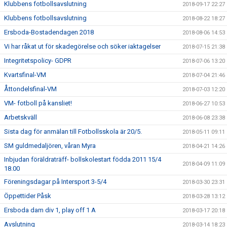
Klubbens fotbollsavslutning
2018-09-17 22:27
Klubbens fotbollsavslutning
2018-08-22 18:27
Ersboda-Bostadendagen 2018
2018-08-06 14:53
Vi har råkat ut för skadegörelse och söker iaktagelser
2018-07-15 21:38
Integritetspolicy- GDPR
2018-07-06 13:20
Kvartsfinal-VM
2018-07-04 21:46
Åttondelsfinal-VM
2018-07-03 12:20
VM- fotboll på kansliet!
2018-06-27 10:53
Arbetskväll
2018-06-08 23:38
Sista dag för anmälan till Fotbollsskola är 20/5.
2018-05-11 09:11
SM guldmedaljören, våran Myra
2018-04-21 14:26
Inbjudan föräldraträff- bollskolestart födda 2011 15/4
2018-04-09 11:09
18.00
Föreningsdagar på Intersport 3-5/4
2018-03-30 23:31
Öppettider Påsk
2018-03-28 13:12
Ersboda dam div 1, play off 1 A
2018-03-17 20:18
Avslutning
2018-03-14 18:23