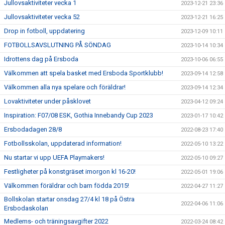
Jullovsaktiviteter vecka 1
2023-12-21 23:36
Jullovsaktiviteter vecka 52
2023-12-21 16:25
Drop in fotboll, uppdatering
2023-12-09 10:11
FOTBOLLSAVSLUTNING PÅ SÖNDAG
2023-10-14 10:34
Idrottens dag på Ersboda
2023-10-06 06:55
Välkommen att spela basket med Ersboda Sportklubb!
2023-09-14 12:58
Välkommen alla nya spelare och föräldrar!
2023-09-14 12:34
Lovaktiviteter under påsklovet
2023-04-12 09:24
Inspiration: F07/08 ESK, Gothia Innebandy Cup 2023
2023-01-17 10:42
Ersbodadagen 28/8
2022-08-23 17:40
Fotbollsskolan, uppdaterad information!
2022-05-10 13:22
Nu startar vi upp UEFA Playmakers!
2022-05-10 09:27
Festligheter på konstgräset imorgon kl 16-20!
2022-05-01 19:06
Välkommen föräldrar och barn födda 2015!
2022-04-27 11:27
Bollskolan startar onsdag 27/4 kl 18 på Östra
2022-04-06 11:06
Ersbodaskolan
Medlems- och träningsavgifter 2022
2022-03-24 08:42