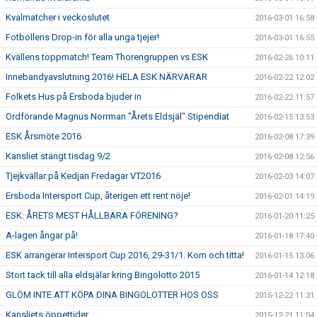
Kvalmatcher i veckoslutet
2016-03-01 16:58
Fotbollens Drop-in för alla unga tjejer!
2016-03-01 16:55
Kvällens toppmatch! Team Thorengruppen vs ESK
2016-02-26 10:11
Innebandyavslutning 2016! HELA ESK NÄRVARAR
2016-02-22 12:02
Folkets Hus på Ersboda bjuder in
2016-02-22 11:57
Ordförande Magnus Norrman "Årets Eldsjäl" Stipendiat
2016-02-15 13:53
ESK Årsmöte 2016
2016-02-08 17:39
Kansliet stängt tisdag 9/2
2016-02-08 12:56
Tjejkvällar på Kedjan Fredagar VT2016
2016-02-03 14:07
Ersboda Intersport Cup, återigen ett rent nöje!
2016-02-01 14:19
ESK: ÅRETS MEST HÅLLBARA FÖRENING?
2016-01-20 11:25
A-lagen ångar på!
2016-01-18 17:40
ESK arrangerar Intersport Cup 2016, 29-31/1. Kom och titta!
2016-01-15 13:06
Stort tack till alla eldsjälar kring Bingolotto 2015
2016-01-14 12:18
GLÖM INTE ATT KÖPA DINA BINGOLOTTER HOS OSS
2015-12-22 11:31
Kansliets öppettider
2015-12-21 11:04