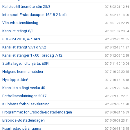
Kallelse till årsmöte sön 25/3
2018-02-21 12:34
Intersport-Ersbodacupen 16/18-2 Nolia
2018-02-16 13:00
Västerbottenslänslag
2018-01-27 22:19
Kansliet stängt 8/1
2018-01-07 20:54
SDF-SM 2018, 4-7 JAN
2017-12-26 21:35
Kansliet stängt V.51 o V.52
2017-12-18 11:27
Kansliet stänger 17.00 Torsdag 7/12
2017-12-05 12:28
Stötta laget i ditt hjärta, ESK!
2017-11-10 10:04
Helgens hemmamatcher
2017-10-22 20:45
Nya öppettider!
2017-10-16 15:18
Kansliets stängt vecka 40
2017-09-29 15:45
Fotbollsavslutningen 2017
2017-09-15 22:31
Klubbens fotbollsavslutning
2017-09-05 11:28
Programmet för Ersboda-Bostadendagen
2017-08-24 16:59
Ersboda-Bostadendagen
2017-08-01 23:11
Fixarfredag på ängarna
2017-06-13 13:45