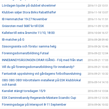
Lördagen bjuder på dubbel showtime!
2016-11-23 13:51
Klubben säljer Stora Birks Rabatthäfte!
2016-11-18 13:07
IB Hemmatcher 19-27 November
2016-11-16 11:51
Gräsroten med 5687 kr till ESK
2016-11-09 12:33
Kallelse till extra årsmöte 11/10, 18:00
2016-10-04 16:57
IB-matcher på G
2016-09-28 09:40
Säsongssista och första i samma helg
2016-09-26 10:46
Föreningsdomarutbildning Futsal
2016-09-22 12:04
INNEBANDYSÄSONGEN DRAR IGÅNG - Följ med från start
2016-09-21 17:03
Vill du gå föreningsdomarutbildning för innebandy?
2016-09-21 10:40
Fantastisk uppslutning vid gårdagens fotbollsavslutning
2016-09-21 10:32
OBS OBS OBS! Inbrottslarm installerat på ESK klubblokal
2016-09-14 14:10
och kansli
Kansliet stängt torsdagen 15/9
2016-09-14 13:04
ESK Daminnebandy Regerande Mästare Scandic Cup
2016-09-12 13:35
Föreningsdagar på Intersport 8-11 September
2016-09-06 10:02