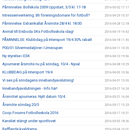
Påminnelse: Bollskola 2009 Uppstart, 3/5 kl. 17-18
2016-05-02 17:17
Intresseinventering: Bli föreningsdomare för fotboll?
2016-04-29 10:37
Påminnelse: Extrainkallat Årsmöte 28/4 kl. 18:00
2016-04-28 12:18
Anmäl till Ersboda SKs Fotbollsskola idag!
2016-04-19 14:42
PÅMINNELSE: Klubbdag på Intersport 19/4 30% rabatt
2016-04-18 11:45
P00/01 Silvermedaljörer i Umecupen
2016-04-11 10:25
Ny styrelse i ESK
2016-04-10 19:56
Ajournerat årsmöte nu på söndag, 10/4 - Nyval
2016-04-08 10:29
KLUBBDAG på Intersport 19/4
2016-04-05 10:56
Vi ses på söndagens innebandyavslutning!
2016-04-01 15:55
Innebandyavslutningen - Info här!
2016-03-21 16:24
Årsmötet ajourneras. Nytt datum 10/4.
2016-03-21 16:04
Årsmöte söndag 20/3
2016-03-17 15:23
Coop Forums Fotbollsskola 2016
2016-03-17 10:21
Kansliet stängt under sportlovet
2016-03-05 18:26
Rafflande kvaldrama
2016-03-04 16:01