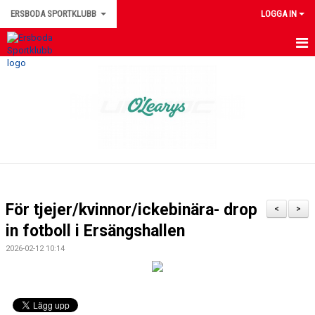
ERSBODA SPORTKLUBB
LOGGA IN
HEM
NYHETER
KONTAKTUPPGIFTER
MEDLEMSINFORMATION
MATCHER
För tjejer/kvinnor/ickebinära- drop
<
>
ERSBODA SK STYRELSE
in fotboll i Ersängshallen
2026-02-12 10:14
DOKUMENT
LEDARINFORMATION
KALENDER