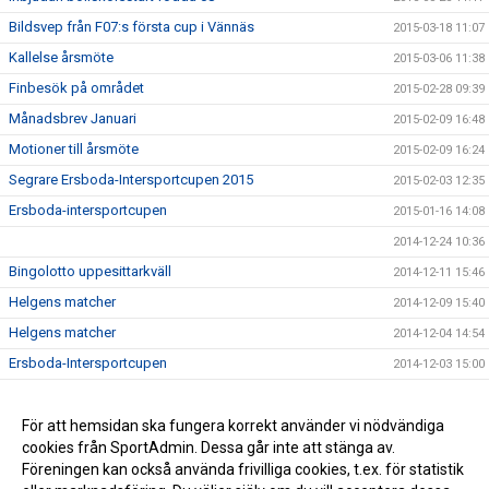
Bildsvep från F07:s första cup i Vännäs
2015-03-18 11:07
Kallelse årsmöte
2015-03-06 11:38
Finbesök på området
2015-02-28 09:39
Månadsbrev Januari
2015-02-09 16:48
Motioner till årsmöte
2015-02-09 16:24
Segrare Ersboda-Intersportcupen 2015
2015-02-03 12:35
Ersboda-intersportcupen
2015-01-16 14:08
2014-12-24 10:36
Bingolotto uppesittarkväll
2014-12-11 15:46
Helgens matcher
2014-12-09 15:40
Helgens matcher
2014-12-04 14:54
Ersboda-Intersportcupen
2014-12-03 15:00
Stöd Ersboda SK i julhandeln
2014-12-02 14:42
Inbjudan Change the game
För att hemsidan ska fungera korrekt använder vi nödvändiga
2014-09-18 14:44
cookies från SportAdmin. Dessa går inte att stänga av.
Månadsbrev augusti
2014-09-05 08:55
Föreningen kan också använda frivilliga cookies, t.ex. för statistik