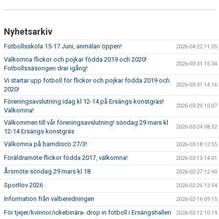
HYRA/BOKA FOTBOLLSPLAN FÖR ICKE MEDLEMMAR
Nyhetsarkiv
Fotbollsskola 15-17 Juni, anmälan öppen!
2026-04-22 11:05
Välkomna flickor och pojkar födda 2019 och 2020!
2026-03-31 15:34
Fotbollssäsongen drar igång!
Vi startar upp fotboll för flickor och pojkar födda 2019 och
2026-03-31 14:16
2020!
Föreningsavslutning idag kl 12-14 på Ersängs konstgräs!
2026-03-29 10:07
Välkomna!
Välkommen till vår föreningsavslutning! söndag 29 mars kl
2026-03-24 08:52
12-14 Ersängs konstgräs
Välkomna på barndisco 27/3!
2026-03-18 12:55
Föräldramöte flickor födda 2017, välkomna!
2026-03-13 14:01
Årsmöte söndag 29 mars kl 18
2026-02-27 12:40
Sportlov 2026
2026-02-26 13:54
Information från valberedningen
2026-02-16 09:15
För tjejer/kvinnor/ickebinära- drop in fotboll i Ersängshallen
2026-02-12 10:14