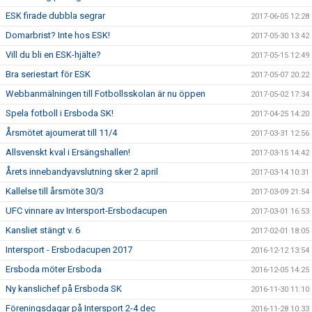
ESK firade dubbla segrar
2017-06-05 12:28
Domarbrist? Inte hos ESK!
2017-05-30 13:42
Vill du bli en ESK-hjälte?
2017-05-15 12:49
Bra seriestart för ESK
2017-05-07 20:22
Webbanmälningen till Fotbollsskolan är nu öppen
2017-05-02 17:34
Spela fotboll i Ersboda SK!
2017-04-25 14:20
Årsmötet ajournerat till 11/4
2017-03-31 12:56
Allsvenskt kval i Ersängshallen!
2017-03-15 14:42
Årets innebandyavslutning sker 2 april
2017-03-14 10:31
Kallelse till årsmöte 30/3
2017-03-09 21:54
UFC vinnare av Intersport-Ersbodacupen
2017-03-01 16:53
Kansliet stängt v. 6
2017-02-01 18:05
Intersport - Ersbodacupen 2017
2016-12-12 13:54
Ersboda möter Ersboda
2016-12-05 14:25
Ny kanslichef på Ersboda SK
2016-11-30 11:10
Föreningsdagar på Intersport 2-4 dec
2016-11-28 10:33