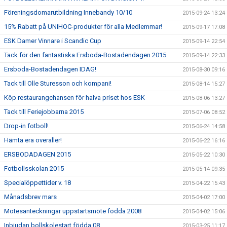
Föreningsdomarutbildning Innebandy 10/10
2015-09-24 13:24
15% Rabatt på UNIHOC-produkter för alla Medlemmar!
2015-09-17 17:08
ESK Damer Vinnare i Scandic Cup
2015-09-14 22:54
Tack för den fantastiska Ersboda-Bostadendagen 2015
2015-09-14 22:33
Ersboda-Bostadendagen IDAG!
2015-08-30 09:16
Tack till Olle Sturesson och kompani!
2015-08-14 15:27
Köp restaurangchansen för halva priset hos ESK
2015-08-06 13:27
Tack till Feriejobbarna 2015
2015-07-06 08:52
Drop-in fotboll!
2015-06-24 14:58
Hämta era overaller!
2015-06-22 16:16
ERSBODADAGEN 2015
2015-05-22 10:30
Fotbollsskolan 2015
2015-05-14 09:35
Specialöppettider v. 18
2015-04-22 15:43
Månadsbrev mars
2015-04-02 17:00
Mötesanteckningar uppstartsmöte födda 2008
2015-04-02 15:06
Inbjudan bollskolestart födda 08
2015-03-25 11:17