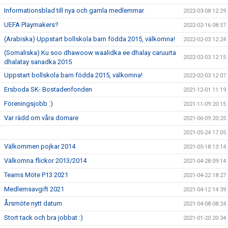
Informationsblad till nya och gamla medlemmar
2022-03-08 12:29
UEFA Playmakers?
2022-02-16 08:57
(Arabiska) Uppstart bollskola barn födda 2015, välkomna!
2022-02-03 12:24
(Somaliska) Ku soo dhawoow waalidka ee dhalay caruurta
2022-02-03 12:15
dhalatay sanadka 2015
Uppstart bollskola barn födda 2015, välkomna!
2022-02-03 12:07
Ersboda SK- Bostadenfonden
2021-12-01 11:19
Föreningsjobb :)
2021-11-09 20:15
Var rädd om våra domare
2021-06-09 20:25
2021-05-24 17:05
Välkommen pojkar 2014
2021-05-18 13:14
Välkomna flickor 2013/2014
2021-04-28 09:14
Teams Möte P13 2021
2021-04-22 18:27
Medlemsavgift 2021
2021-04-12 14:39
Årsmöte nytt datum
2021-04-08 08:24
Stort tack och bra jobbat :)
2021-01-20 20:34