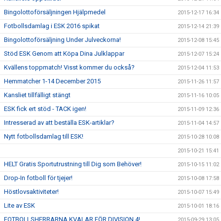
Bingolottoförsäljningen Hjälpmedel
2015-12-17 16:34
Fotbollsdamlag i ESK 2016 spikat
2015-12-14 21:39
Bingolottoförsäljning Under Julveckorna!
2015-12-08 15:45
Stöd ESK Genom att Köpa Dina Julklappar
2015-12-07 15:24
Kvällens toppmatch! Visst kommer du också?
2015-12-04 11:53
Hemmatcher 1-14 December 2015
2015-11-26 11:57
Kansliet tillfälligt stängt
2015-11-16 10:05
ESK fick ert stöd - TACK igen!
2015-11-09 12:36
Intresserad av att beställa ESK-artiklar?
2015-11-04 14:57
Nytt fotbollsdamlag till ESK!
2015-10-28 10:08
2015-10-21 15:41
HELT Gratis Sportutrustning till Dig som Behöver!
2015-10-15 11:02
Drop-In fotboll för tjejer!
2015-10-08 17:58
Höstlovsaktiviteter!
2015-10-07 15:49
Lite av ESK
2015-10-01 18:16
FOTBOLLSHERRARNA KVALAR FÖR DIVISION 4!
2015-09-29 13:05