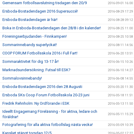
Gemensam fotbollsavslutning tisdagen den 20/9
2016-09-01 16:00
Ersboda-Bostadendagen 2016 Supersuccé!
2016-08-29 17:29
Ersboda-Bostadendagen är här!
2016-08-28 09:12
Boka in Ersboda-Bostadendagen den 28/8 i din kalender!
2016-08-25 11:00
Föreningserbjudanden - Finnkampen!
2016-08-25 10:58
Sommarinnebandy superlyckat!
2016-08-11 14:56
COOP FORUM Fotbollsskola 2016 i Full Fart!
2016-06-20 13:51
Sommaraktivitet för dig 13-17 år!
2016-06-15 10:26
Marknadsundersökning: Futsal till ESK?
2016-06-10 14:27
Sommalovsinnebandy!
2016-06-08 14:55
Ersboda-Bostadendagen 2016 den 28 Augusti
2016-05-20 11:30
Ersboda SKs Coop Forum Fotbollsskola 20-23 juni
2016-05-18 11:51
Fredrik Rehnholm: Ny Ordförande i ESK
2016-05-13 11:50
Ideellt Engagemang Föreläsning - för aktiva, ledare och
2016-05-11 15:29
föräldrar!
Fotografering för alla aktiva fotbollslag nästa vecka!
2016-05-09 10:39
Kansliet stängt torsdag 12/5
2016-05-02 17:27