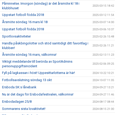
Påminnelse. Imorgon (söndag) är det årsmöte kl 18 i
2025-03-15 18:42
klubbhuset
Uppstart fotboll födda 2018
2025-03-12 11:54
Årsmöte söndag 16 mars kl 18
2025-03-07 14:00
Uppstart fotboll födda 2018
2025-03-06 10:37
Sportlovsaktiviteter
2025-02-26 15:48
Handla påskbingolotter och stöd samtidigt ditt favoritlag i
2025-02-26 11:21
klubben!
Årsmöte söndag 16 mars, välkomna!
2025-02-13 11:23
Viktigt meddelande till berörda av SportAdmins
2025-02-06 09:25
personuppgiftsincident
Fyll på lagkassan i höst! Uppesittarlotterna är här!
2024-10-22 10:21
Fotbollsavslutning söndag 13 okt
2024-10-07 11:05
Ersboda SK:s lånebank
2024-09-27 13:21
Nu är det dags för Ersbodafestivalen, välkomna!
2024-09-27 11:46
Ersbodadagen 25/8
2024-08-17 08:44
Sommarens sista lovaktivitet!
2024-08-15 21:00