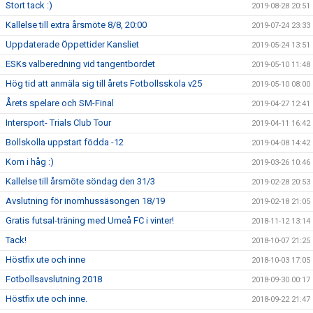
Stort tack :)
2019-08-28 20:51
Kallelse till extra årsmöte 8/8, 20:00
2019-07-24 23:33
Uppdaterade Öppettider Kansliet
2019-05-24 13:51
ESKs valberedning vid tangentbordet
2019-05-10 11:48
Hög tid att anmäla sig till årets Fotbollsskola v25
2019-05-10 08:00
Årets spelare och SM-Final
2019-04-27 12:41
Intersport- Trials Club Tour
2019-04-11 16:42
Bollskolla uppstart födda -12
2019-04-08 14:42
Kom i håg :)
2019-03-26 10:46
Kallelse till årsmöte söndag den 31/3
2019-02-28 20:53
Avslutning för inomhussäsongen 18/19
2019-02-18 21:05
Gratis futsal-träning med Umeå FC i vinter!
2018-11-12 13:14
Tack!
2018-10-07 21:25
Höstfix ute och inne
2018-10-03 17:05
Fotbollsavslutning 2018
2018-09-30 00:17
Höstfix ute och inne.
2018-09-22 21:47