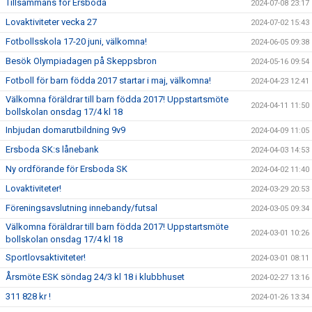
Tillsammans för Ersboda
2024-07-08 23:17
Lovaktiviteter vecka 27
2024-07-02 15:43
Fotbollsskola 17-20 juni, välkomna!
2024-06-05 09:38
Besök Olympiadagen på Skeppsbron
2024-05-16 09:54
Fotboll för barn födda 2017 startar i maj, välkomna!
2024-04-23 12:41
Välkomna föräldrar till barn födda 2017! Uppstartsmöte
2024-04-11 11:50
bollskolan onsdag 17/4 kl 18
Inbjudan domarutbildning 9v9
2024-04-09 11:05
Ersboda SK:s lånebank
2024-04-03 14:53
Ny ordförande för Ersboda SK
2024-04-02 11:40
Lovaktiviteter!
2024-03-29 20:53
Föreningsavslutning innebandy/futsal
2024-03-05 09:34
Välkomna föräldrar till barn födda 2017! Uppstartsmöte
2024-03-01 10:26
bollskolan onsdag 17/4 kl 18
Sportlovsaktiviteter!
2024-03-01 08:11
Årsmöte ESK söndag 24/3 kl 18 i klubbhuset
2024-02-27 13:16
311 828 kr !
2024-01-26 13:34