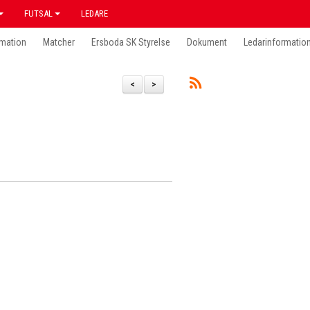
FUTSAL
LEDARE
mation
Matcher
Ersboda SK Styrelse
Dokument
Ledarinformatio
<
>