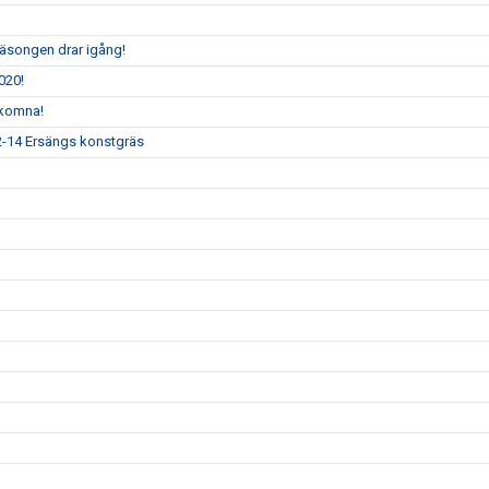
säsongen drar igång!
020!
lkomna!
12-14 Ersängs konstgräs