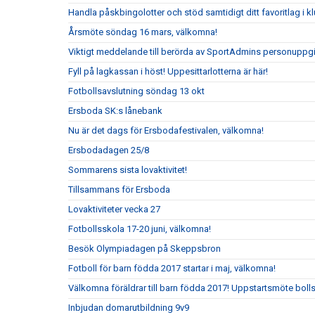
Handla påskbingolotter och stöd samtidigt ditt favoritlag i k
Årsmöte söndag 16 mars, välkomna!
Viktigt meddelande till berörda av SportAdmins personuppgi
Fyll på lagkassan i höst! Uppesittarlotterna är här!
Fotbollsavslutning söndag 13 okt
Ersboda SK:s lånebank
Nu är det dags för Ersbodafestivalen, välkomna!
Ersbodadagen 25/8
Sommarens sista lovaktivitet!
Tillsammans för Ersboda
Lovaktiviteter vecka 27
Fotbollsskola 17-20 juni, välkomna!
Besök Olympiadagen på Skeppsbron
Fotboll för barn födda 2017 startar i maj, välkomna!
Välkomna föräldrar till barn födda 2017! Uppstartsmöte boll
Inbjudan domarutbildning 9v9