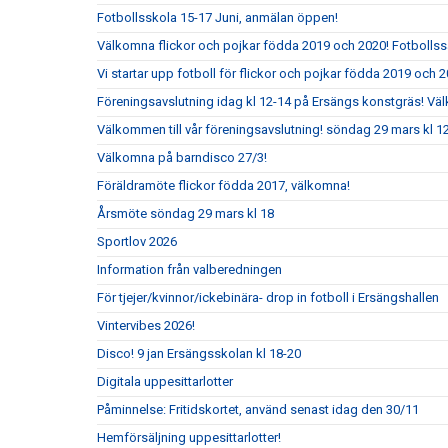
Fotbollsskola 15-17 Juni, anmälan öppen!
Välkomna flickor och pojkar födda 2019 och 2020! Fotbolls
Vi startar upp fotboll för flickor och pojkar födda 2019 och 2
Föreningsavslutning idag kl 12-14 på Ersängs konstgräs! Vä
Välkommen till vår föreningsavslutning! söndag 29 mars kl 
Välkomna på barndisco 27/3!
Föräldramöte flickor födda 2017, välkomna!
Årsmöte söndag 29 mars kl 18
Sportlov 2026
Information från valberedningen
För tjejer/kvinnor/ickebinära- drop in fotboll i Ersängshallen
Vintervibes 2026!
Disco! 9 jan Ersängsskolan kl 18-20
Digitala uppesittarlotter
Påminnelse: Fritidskortet, använd senast idag den 30/11
Hemförsäljning uppesittarlotter!