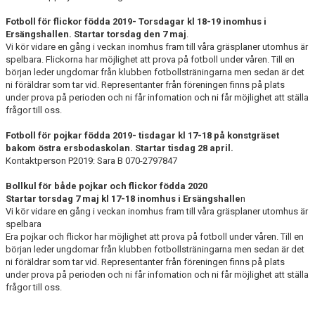
Fotboll för flickor födda 2019- Torsdagar kl 18-19 inomhus i
HYRA/BOKA FOTBOLLSPLAN FÖR ICKE MEDLEMMAR
Ersängshallen. Startar
torsdag den 7 maj
.
Vi kör vidare en gång i veckan inomhus fram till våra gräsplaner utomhus är
spelbara. Flickorna har möjlighet att prova på fotboll under våren. Till en
början leder ungdomar från klubben fotbollsträningarna men sedan är det
ni föräldrar som tar vid. Representanter från föreningen finns på plats
under prova på perioden och ni får infomation och ni får möjlighet att ställa
frågor till oss.
Fotboll för pojkar födda 2019- tisdagar kl 17-18 på konstgräset
bakom östra ersbodaskolan.
Startar tisdag 28 april.
Kontaktperson P2019: Sara B 070-2797847
Bollkul för både pojkar och flickor födda 2020
Startar torsdag 7 maj kl 17-18 inomhus i Ersängshalle
n
Vi kör vidare en gång i veckan inomhus fram till våra gräsplaner utomhus är
spelbara
Era pojkar och flickor har möjlighet att prova på fotboll under våren. Till en
början leder ungdomar från klubben fotbollsträningarna men sedan är det
ni föräldrar som tar vid. Representanter från föreningen finns på plats
under prova på perioden och ni får infomation och ni får möjlighet att ställa
frågor till oss.