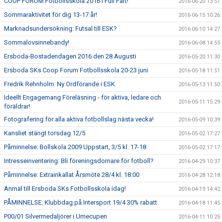
COOP FORUM Fotbollsskola 2016 i Full Fart!
2016-06-20 13:51
Sommaraktivitet för dig 13-17 år!
2016-06-15 10:26
Marknadsundersökning: Futsal till ESK?
2016-06-10 14:27
Sommalovsinnebandy!
2016-06-08 14:55
Ersboda-Bostadendagen 2016 den 28 Augusti
2016-05-20 11:30
Ersboda SKs Coop Forum Fotbollsskola 20-23 juni
2016-05-18 11:51
Fredrik Rehnholm: Ny Ordförande i ESK
2016-05-13 11:50
Ideellt Engagemang Föreläsning - för aktiva, ledare och
2016-05-11 15:29
föräldrar!
Fotografering för alla aktiva fotbollslag nästa vecka!
2016-05-09 10:39
Kansliet stängt torsdag 12/5
2016-05-02 17:27
Påminnelse: Bollskola 2009 Uppstart, 3/5 kl. 17-18
2016-05-02 17:17
Intresseinventering: Bli föreningsdomare för fotboll?
2016-04-29 10:37
Påminnelse: Extrainkallat Årsmöte 28/4 kl. 18:00
2016-04-28 12:18
Anmäl till Ersboda SKs Fotbollsskola idag!
2016-04-19 14:42
PÅMINNELSE: Klubbdag på Intersport 19/4 30% rabatt
2016-04-18 11:45
P00/01 Silvermedaljörer i Umecupen
2016-04-11 10:25