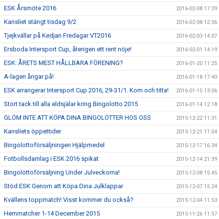
ESK Årsmöte 2016
2016-02-08 17:39
Kansliet stängt tisdag 9/2
2016-02-08 12:56
Tjejkvällar på Kedjan Fredagar VT2016
2016-02-03 14:07
Ersboda Intersport Cup, återigen ett rent nöje!
2016-02-01 14:19
ESK: ÅRETS MEST HÅLLBARA FÖRENING?
2016-01-20 11:25
A-lagen ångar på!
2016-01-18 17:40
ESK arrangerar Intersport Cup 2016, 29-31/1. Kom och titta!
2016-01-15 13:06
Stort tack till alla eldsjälar kring Bingolotto 2015
2016-01-14 12:18
GLÖM INTE ATT KÖPA DINA BINGOLOTTER HOS OSS
2015-12-22 11:31
Kansliets öppettider
2015-12-21 11:04
Bingolottoförsäljningen Hjälpmedel
2015-12-17 16:34
Fotbollsdamlag i ESK 2016 spikat
2015-12-14 21:39
Bingolottoförsäljning Under Julveckorna!
2015-12-08 15:45
Stöd ESK Genom att Köpa Dina Julklappar
2015-12-07 15:24
Kvällens toppmatch! Visst kommer du också?
2015-12-04 11:53
Hemmatcher 1-14 December 2015
2015-11-26 11:57