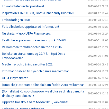
Lovaktiviteter under påsklovet
2023-04-12 09:24
Inspiration: F07/08 ESK, Gothia Innebandy Cup 2023
2023-01-17 10:42
Ersbodadagen 28/8
2022-08-23 17:40
Fotbollsskolan, uppdaterad information!
2022-05-10 13:22
Nu startar vi upp UEFA Playmakers!
2022-05-10 09:27
Festligheter på konstgräset imorgon kl 16-20!
2022-05-01 19:06
Välkommen föräldrar och barn födda 2015!
2022-04-27 11:27
Bollskolan startar onsdag 27/4 kl 18 på Östra
2022-04-06 11:06
Ersbodaskolan
Medlems- och träningsavgifter 2022
2022-03-24 08:42
Informationsblad till nya och gamla medlemmar
2022-03-08 12:29
UEFA Playmakers?
2022-02-16 08:57
(Arabiska) Uppstart bollskola barn födda 2015, välkomna!
2022-02-03 12:24
(Somaliska) Ku soo dhawoow waalidka ee dhalay caruurta
2022-02-03 12:15
dhalatay sanadka 2015
Uppstart bollskola barn födda 2015, välkomna!
2022-02-03 12:07
Ersboda SK- Bostadenfonden