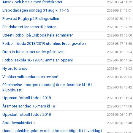
Ansök och betala med fritidskortet
2025-09-24 11:12
Ersbodadagen söndag 31 aug kl 11-15
2025-08-21 15:01
Prova på Rugby på Ersängsvallen
2025-07-30 16:11
Fritidskortet-lanseras till hösten
2025-07-02 12:19
Street Fotboll på Ersboda hela sommaren
2025-06-13 15:00
Fotboll födda 2018/2019 utomhus Ersängsvallen
2025-05-27 15:55
Drop in futsalcuper under påsklovet !
2025-04-12 10:54
Fotbollsskola 16-19 juni, anmälan öppen!
2025-04-10 14:56
Ny ordförande
2025-04-01 11:03
Vi söker valberedare och revisor!
2025-03-15 20:05
Påminnelse. Imorgon (söndag) är det årsmöte kl 18 i
2025-03-15 18:42
klubbhuset
Uppstart fotboll födda 2018
2025-03-12 11:54
Årsmöte söndag 16 mars kl 18
2025-03-07 14:00
Uppstart fotboll födda 2018
2025-03-06 10:37
Sportlovsaktiviteter
2025-02-26 15:48
Handla påskbingolotter och stöd samtidigt ditt favoritlag i