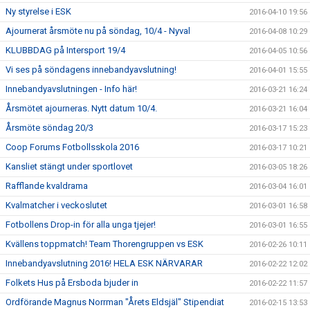
Ny styrelse i ESK
2016-04-10 19:56
Ajournerat årsmöte nu på söndag, 10/4 - Nyval
2016-04-08 10:29
KLUBBDAG på Intersport 19/4
2016-04-05 10:56
Vi ses på söndagens innebandyavslutning!
2016-04-01 15:55
Innebandyavslutningen - Info här!
2016-03-21 16:24
Årsmötet ajourneras. Nytt datum 10/4.
2016-03-21 16:04
Årsmöte söndag 20/3
2016-03-17 15:23
Coop Forums Fotbollsskola 2016
2016-03-17 10:21
Kansliet stängt under sportlovet
2016-03-05 18:26
Rafflande kvaldrama
2016-03-04 16:01
Kvalmatcher i veckoslutet
2016-03-01 16:58
Fotbollens Drop-in för alla unga tjejer!
2016-03-01 16:55
Kvällens toppmatch! Team Thorengruppen vs ESK
2016-02-26 10:11
Innebandyavslutning 2016! HELA ESK NÄRVARAR
2016-02-22 12:02
Folkets Hus på Ersboda bjuder in
2016-02-22 11:57
Ordförande Magnus Norrman "Årets Eldsjäl" Stipendiat
2016-02-15 13:53