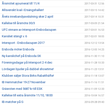
Årsmötet ajournerat till 11/4
2017-03-31 12:56
Allsvenskt kval i Ersängshallen!
2017-03-15 14:42
Årets innebandyavslutning sker 2 april
2017-03-14 10:31
Kallelse till årsmöte 30/3
2017-03-09 21:54
UFC vinnare av Intersport-Ersbodacupen
2017-03-01 16:53
Kansliet stängt v. 6
2017-02-01 18:05
Intersport - Ersbodacupen 2017
2016-12-12 13:54
Ersboda möter Ersboda
2016-12-05 14:25
Ny kanslichef på Ersboda SK
2016-11-30 11:10
Föreningsdagar på Intersport 2-4 dec
2016-11-28 10:33
Lördagen bjuder på dubbel showtime!
2016-11-23 13:51
Klubben säljer Stora Birks Rabatthäfte!
2016-11-18 13:07
IB Hemmatcher 19-27 November
2016-11-16 11:51
Gräsroten med 5687 kr till ESK
2016-11-09 12:33
Kallelse till extra årsmöte 11/10, 18:00
2016-10-04 16:57
IB-matcher på G
2016-09-28 09:40