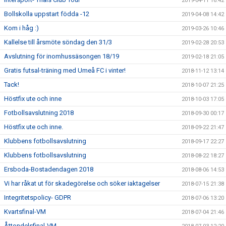
2019-04-11 16:42
Bollskolla uppstart födda -12
2019-04-08 14:42
Kom i håg :)
2019-03-26 10:46
Kallelse till årsmöte söndag den 31/3
2019-02-28 20:53
Avslutning för inomhussäsongen 18/19
2019-02-18 21:05
Gratis futsal-träning med Umeå FC i vinter!
2018-11-12 13:14
Tack!
2018-10-07 21:25
Höstfix ute och inne
2018-10-03 17:05
Fotbollsavslutning 2018
2018-09-30 00:17
Höstfix ute och inne.
2018-09-22 21:47
Klubbens fotbollsavslutning
2018-09-17 22:27
Klubbens fotbollsavslutning
2018-08-22 18:27
Ersboda-Bostadendagen 2018
2018-08-06 14:53
Vi har råkat ut för skadegörelse och söker iaktagelser
2018-07-15 21:38
Integritetspolicy- GDPR
2018-07-06 13:20
Kvartsfinal-VM
2018-07-04 21:46
Åttondelsfinal-VM