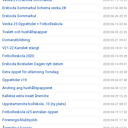
2020-07-13 10:25
Ersboda Sommarkul Schema vecka 28
2020-07-06 08:36
Ersboda Sommarkul
2020-06-26 20:59
Vecka 25 Öppettider + Fotbollsskola
2020-06-15 02:46
Toalett och hushållspapper
2020-06-05 22:20
Domarutbildning
2020-05-21 09:47
V21-22 Kansliet stängt
2020-05-18 01:10
Fotbollsskola 2020
2020-05-15 09:28
Ersboda Bostaden Dagen nytt datum
2020-05-14 09:41
Extra öppet för utlämning Torsdag
2020-05-13 20:58
Öppettider v19
2020-05-04 07:48
Ändring ang hushållspapperet.
2020-04-30 12:51
Kallelse extra insatt årsmöte
2020-04-29 15:20
Uppstartsmöte bollskola -13 (ny plats)
2020-04-27 08:57
Fotbollsskola v25 anmälan öppen
2020-04-19 17:32
Förenings/klubbjobb
2020-04-01 17:34
Årsmöte + kassör