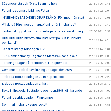
Säsongssista och första i samma helg
2016-09-26 10:46
Föreningsdomarutbildning Futsal
2016-09-22 12:04
INNEBANDYSÄSONGEN DRAR IGÅNG - Följ med från start
2016-09-21 17:03
Vill du gå föreningsdomarutbildning för innebandy?
2016-09-21 10:40
Fantastisk uppslutning vid gårdagens fotbollsavslutning
2016-09-21 10:32
OBS OBS OBS! Inbrottslarm installerat på ESK klubblokal
2016-09-14 14:10
och kansli
Kansliet stängt torsdagen 15/9
2016-09-14 13:04
ESK Daminnebandy Regerande Mästare Scandic Cup
2016-09-12 13:35
Föreningsdagar på Intersport 8-11 September
2016-09-06 10:02
Gemensam fotbollsavslutning tisdagen den 20/9
2016-09-01 16:00
Ersboda-Bostadendagen 2016 Supersuccé!
2016-08-29 17:29
Ersboda-Bostadendagen är här!
2016-08-28 09:12
Boka in Ersboda-Bostadendagen den 28/8 i din kalender!
2016-08-25 11:00
Föreningserbjudanden - Finnkampen!
2016-08-25 10:58
Sommarinnebandy superlyckat!
2016-08-11 14:56