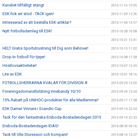
Kansliet tillfälligt stängt
2015-11-16 10:05
ESK fick ert stöd - TACK igen!
2015-11-09 12:36
Intresserad av att beställa ESK-artiklar?
2015-11-04 14:57
Nytt fotbollsdamlag till ESK!
2015-10-28 10:08
2015-10-21 15:41
HELT Gratis Sportutrustning till Dig som Behöver!
2015-10-15 11:02
Drop-In fotboll för tjejer!
2015-10-08 17:58
Höstlovsaktiviteter!
2015-10-07 15:49
Lite av ESK
2015-10-01 18:16
FOTBOLLSHERRARNA KVALAR FÖR DIVISION 4!
2015-09-29 13:05
Föreningsdomarutbildning Innebandy 10/10
2015-09-24 13:24
15% Rabatt på UNIHOC-produkter för alla Medlemmar!
2015-09-17 17:08
ESK Damer Vinnare i Scandic Cup
2015-09-14 22:54
Tack för den fantastiska Ersboda-Bostadendagen 2015
2015-09-14 22:33
Ersboda-Bostadendagen IDAG!
2015-08-30 09:16
Tack till Olle Sturesson och kompani!
2015-08-14 15:27