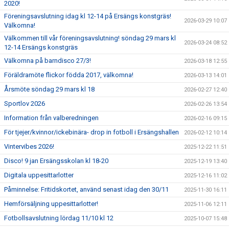
2020!
Föreningsavslutning idag kl 12-14 på Ersängs konstgräs!
2026-03-29 10:07
Välkomna!
Välkommen till vår föreningsavslutning! söndag 29 mars kl
2026-03-24 08:52
12-14 Ersängs konstgräs
Välkomna på barndisco 27/3!
2026-03-18 12:55
Föräldramöte flickor födda 2017, välkomna!
2026-03-13 14:01
Årsmöte söndag 29 mars kl 18
2026-02-27 12:40
Sportlov 2026
2026-02-26 13:54
Information från valberedningen
2026-02-16 09:15
För tjejer/kvinnor/ickebinära- drop in fotboll i Ersängshallen
2026-02-12 10:14
Vintervibes 2026!
2025-12-22 11:51
Disco! 9 jan Ersängsskolan kl 18-20
2025-12-19 13:40
Digitala uppesittarlotter
2025-12-16 11:02
Påminnelse: Fritidskortet, använd senast idag den 30/11
2025-11-30 16:11
Hemförsäljning uppesittarlotter!
2025-11-06 12:11
Fotbollsavslutning lördag 11/10 kl 12
2025-10-07 15:48