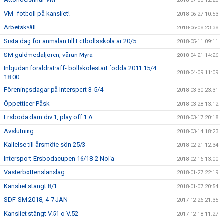
2018-07-03 12:20
VM- fotboll på kansliet!
2018-06-27 10:53
Arbetskväll
2018-06-08 23:38
Sista dag för anmälan till Fotbollsskola är 20/5.
2018-05-11 09:11
SM guldmedaljören, våran Myra
2018-04-21 14:26
Inbjudan föräldraträff- bollskolestart födda 2011 15/4
2018-04-09 11:09
18.00
Föreningsdagar på Intersport 3-5/4
2018-03-30 23:31
Öppettider Påsk
2018-03-28 13:12
Ersboda dam div 1, play off 1 A
2018-03-17 20:18
Avslutning
2018-03-14 18:23
Kallelse till årsmöte sön 25/3
2018-02-21 12:34
Intersport-Ersbodacupen 16/18-2 Nolia
2018-02-16 13:00
Västerbottenslänslag
2018-01-27 22:19
Kansliet stängt 8/1
2018-01-07 20:54
SDF-SM 2018, 4-7 JAN
2017-12-26 21:35
Kansliet stängt V.51 o V.52
2017-12-18 11:27