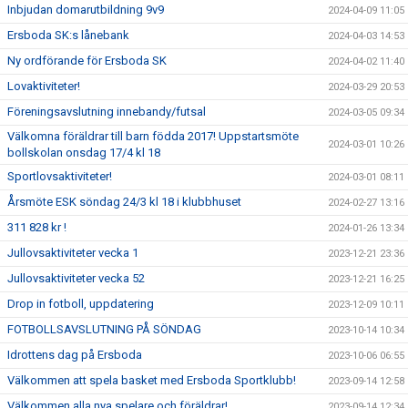
Inbjudan domarutbildning 9v9
2024-04-09 11:05
Ersboda SK:s lånebank
2024-04-03 14:53
Ny ordförande för Ersboda SK
2024-04-02 11:40
Lovaktiviteter!
2024-03-29 20:53
Föreningsavslutning innebandy/futsal
2024-03-05 09:34
Välkomna föräldrar till barn födda 2017! Uppstartsmöte
2024-03-01 10:26
bollskolan onsdag 17/4 kl 18
Sportlovsaktiviteter!
2024-03-01 08:11
Årsmöte ESK söndag 24/3 kl 18 i klubbhuset
2024-02-27 13:16
311 828 kr !
2024-01-26 13:34
Jullovsaktiviteter vecka 1
2023-12-21 23:36
Jullovsaktiviteter vecka 52
2023-12-21 16:25
Drop in fotboll, uppdatering
2023-12-09 10:11
FOTBOLLSAVSLUTNING PÅ SÖNDAG
2023-10-14 10:34
Idrottens dag på Ersboda
2023-10-06 06:55
Välkommen att spela basket med Ersboda Sportklubb!
2023-09-14 12:58
Välkommen alla nya spelare och föräldrar!
2023-09-14 12:34