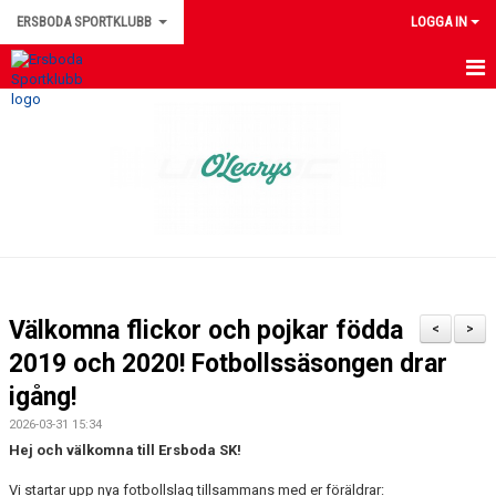
ERSBODA SPORTKLUBB
LOGGA IN
HEM
NYHETER
KONTAKTUPPGIFTER
MEDLEMSINFORMATION
MATCHER
Välkomna flickor och pojkar födda
<
>
ERSBODA SK STYRELSE
2019 och 2020! Fotbollssäsongen drar
igång!
DOKUMENT
2026-03-31 15:34
LEDARINFORMATION
Hej och välkomna till Ersboda SK!
Vi startar upp nya fotbollslag tillsammans med er föräldrar:
KALENDER