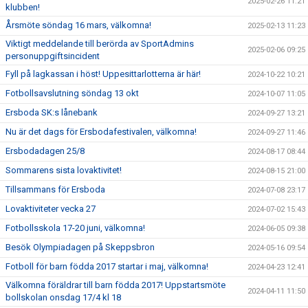
2025-02-26 11:21
klubben!
Årsmöte söndag 16 mars, välkomna!
2025-02-13 11:23
Viktigt meddelande till berörda av SportAdmins
2025-02-06 09:25
personuppgiftsincident
Fyll på lagkassan i höst! Uppesittarlotterna är här!
2024-10-22 10:21
Fotbollsavslutning söndag 13 okt
2024-10-07 11:05
Ersboda SK:s lånebank
2024-09-27 13:21
Nu är det dags för Ersbodafestivalen, välkomna!
2024-09-27 11:46
Ersbodadagen 25/8
2024-08-17 08:44
Sommarens sista lovaktivitet!
2024-08-15 21:00
Tillsammans för Ersboda
2024-07-08 23:17
Lovaktiviteter vecka 27
2024-07-02 15:43
Fotbollsskola 17-20 juni, välkomna!
2024-06-05 09:38
Besök Olympiadagen på Skeppsbron
2024-05-16 09:54
Fotboll för barn födda 2017 startar i maj, välkomna!
2024-04-23 12:41
Välkomna föräldrar till barn födda 2017! Uppstartsmöte
2024-04-11 11:50
bollskolan onsdag 17/4 kl 18