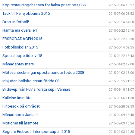
Köp restaurangchansen för halva priset hos ESK
2015-08-06 13:27
Tack till Feriejobbarna 2015
2015-07-06 08:52
Drop-in fotboll!
2015-06-24 14:58
Hämta era overaller!
2015-06-22 16:16
ERSBODADAGEN 2015
2015-05-22 10:30
Fotbollsskolan 2015
2015-05-14 09:35
Specialöppettider v. 18
2015-04-22 15:43
Månadsbrev mars
2015-04-02 17:00
Mötesanteckningar uppstartsmöte födda 2008
2015-04-02 15:06
Inbjudan bollskolestart födda 08
2015-03-25 11:17
Bildsvep från F07:s första cup i Vännäs
2015-03-18 11:07
Kallelse årsmöte
2015-03-06 11:38
Finbesök på området
2015-02-28 09:39
Månadsbrev Januari
2015-02-09 16:48
Motioner till årsmöte
2015-02-09 16:24
Segrare Ersboda-Intersportcupen 2015
2015-02-03 12:35