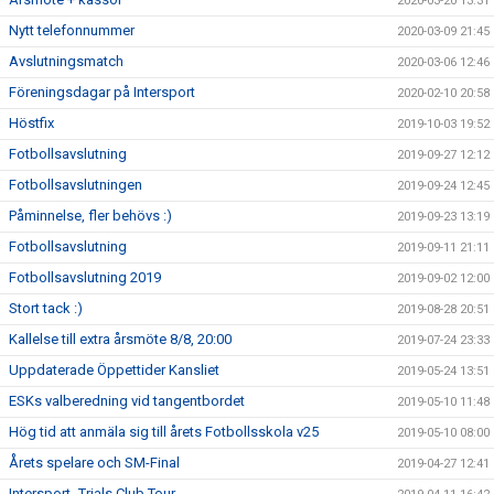
2020-03-20 13:31
Nytt telefonnummer
2020-03-09 21:45
Avslutningsmatch
2020-03-06 12:46
Föreningsdagar på Intersport
2020-02-10 20:58
Höstfix
2019-10-03 19:52
Fotbollsavslutning
2019-09-27 12:12
Fotbollsavslutningen
2019-09-24 12:45
Påminnelse, fler behövs :)
2019-09-23 13:19
Fotbollsavslutning
2019-09-11 21:11
Fotbollsavslutning 2019
2019-09-02 12:00
Stort tack :)
2019-08-28 20:51
Kallelse till extra årsmöte 8/8, 20:00
2019-07-24 23:33
Uppdaterade Öppettider Kansliet
2019-05-24 13:51
ESKs valberedning vid tangentbordet
2019-05-10 11:48
Hög tid att anmäla sig till årets Fotbollsskola v25
2019-05-10 08:00
Årets spelare och SM-Final
2019-04-27 12:41
Intersport- Trials Club Tour