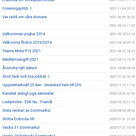
2021-12-01 11:19
Föreningsjobb :)
2021-11-09 20:15
Var rädd om våra domare
2021-06-09 20:25
2021-05-24 17:05
Välkommen pojkar 2014
2021-05-18 13:14
Välkomna flickor 2013/2014
2021-04-28 09:14
Teams Möte P13 2021
2021-04-22 18:27
Medlemsavgift 2021
2021-04-12 14:39
Årsmöte nytt datum
2021-04-08 08:24
Stort tack och bra jobbat :)
2021-01-20 20:34
Uppesittarkväll 23 dec - levererad hem till DIG
2020-11-19 11:16
Kansliet stängt pga semester
2020-10-05 07:35
Ledarmöte - ESK Nu - Framåt
2020-09-18 11:10
Sista veckan av Sommarkul
2020-08-03 08:42
Stötta Ersboda SK
2020-07-31 21:39
Vecka 31 Sommarkul
2020-07-27 10:58
Vecka 29 Ersboda Sommarkul