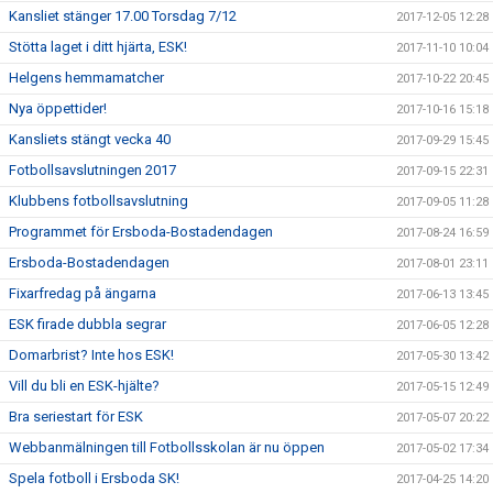
Kansliet stänger 17.00 Torsdag 7/12
2017-12-05 12:28
Stötta laget i ditt hjärta, ESK!
2017-11-10 10:04
Helgens hemmamatcher
2017-10-22 20:45
Nya öppettider!
2017-10-16 15:18
Kansliets stängt vecka 40
2017-09-29 15:45
Fotbollsavslutningen 2017
2017-09-15 22:31
Klubbens fotbollsavslutning
2017-09-05 11:28
Programmet för Ersboda-Bostadendagen
2017-08-24 16:59
Ersboda-Bostadendagen
2017-08-01 23:11
Fixarfredag på ängarna
2017-06-13 13:45
ESK firade dubbla segrar
2017-06-05 12:28
Domarbrist? Inte hos ESK!
2017-05-30 13:42
Vill du bli en ESK-hjälte?
2017-05-15 12:49
Bra seriestart för ESK
2017-05-07 20:22
Webbanmälningen till Fotbollsskolan är nu öppen
2017-05-02 17:34
Spela fotboll i Ersboda SK!
2017-04-25 14:20