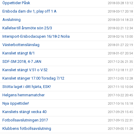
Öppettider Påsk
2018-03-28 13:12
Ersboda dam div 1, play off 1 A
2018-03-17 20:18
Avslutning
2018-03-14 18:23
Kallelse till årsmöte sön 25/3
2018-02-21 12:34
Intersport-Ersbodacupen 16/18-2 Nolia
2018-02-16 13:00
Västerbottenslänslag
2018-01-27 22:19
Kansliet stängt 8/1
2018-01-07 20:54
SDF-SM 2018, 4-7 JAN
2017-12-26 21:35
Kansliet stängt V.51 o V.52
2017-12-18 11:27
Kansliet stänger 17.00 Torsdag 7/12
2017-12-05 12:28
Stötta laget i ditt hjärta, ESK!
2017-11-10 10:04
Helgens hemmamatcher
2017-10-22 20:45
Nya öppettider!
2017-10-16 15:18
Kansliets stängt vecka 40
2017-09-29 15:45
Fotbollsavslutningen 2017
2017-09-15 22:31
Klubbens fotbollsavslutning
2017-09-05 11:28