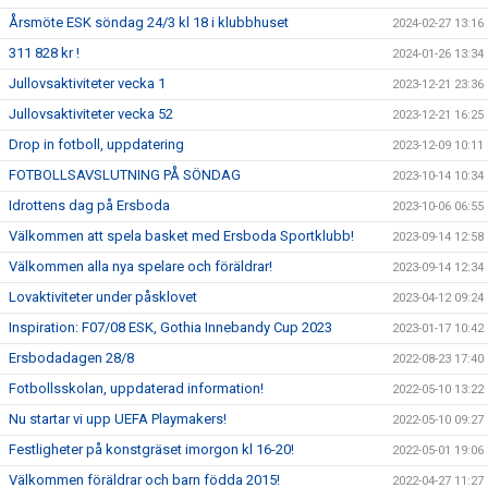
Årsmöte ESK söndag 24/3 kl 18 i klubbhuset
2024-02-27 13:16
311 828 kr !
2024-01-26 13:34
Jullovsaktiviteter vecka 1
2023-12-21 23:36
Jullovsaktiviteter vecka 52
2023-12-21 16:25
Drop in fotboll, uppdatering
2023-12-09 10:11
FOTBOLLSAVSLUTNING PÅ SÖNDAG
2023-10-14 10:34
Idrottens dag på Ersboda
2023-10-06 06:55
Välkommen att spela basket med Ersboda Sportklubb!
2023-09-14 12:58
Välkommen alla nya spelare och föräldrar!
2023-09-14 12:34
Lovaktiviteter under påsklovet
2023-04-12 09:24
Inspiration: F07/08 ESK, Gothia Innebandy Cup 2023
2023-01-17 10:42
Ersbodadagen 28/8
2022-08-23 17:40
Fotbollsskolan, uppdaterad information!
2022-05-10 13:22
Nu startar vi upp UEFA Playmakers!
2022-05-10 09:27
Festligheter på konstgräset imorgon kl 16-20!
2022-05-01 19:06
Välkommen föräldrar och barn födda 2015!
2022-04-27 11:27