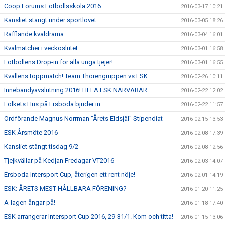
Coop Forums Fotbollsskola 2016
2016-03-17 10:21
Kansliet stängt under sportlovet
2016-03-05 18:26
Rafflande kvaldrama
2016-03-04 16:01
Kvalmatcher i veckoslutet
2016-03-01 16:58
Fotbollens Drop-in för alla unga tjejer!
2016-03-01 16:55
Kvällens toppmatch! Team Thorengruppen vs ESK
2016-02-26 10:11
Innebandyavslutning 2016! HELA ESK NÄRVARAR
2016-02-22 12:02
Folkets Hus på Ersboda bjuder in
2016-02-22 11:57
Ordförande Magnus Norrman "Årets Eldsjäl" Stipendiat
2016-02-15 13:53
ESK Årsmöte 2016
2016-02-08 17:39
Kansliet stängt tisdag 9/2
2016-02-08 12:56
Tjejkvällar på Kedjan Fredagar VT2016
2016-02-03 14:07
Ersboda Intersport Cup, återigen ett rent nöje!
2016-02-01 14:19
ESK: ÅRETS MEST HÅLLBARA FÖRENING?
2016-01-20 11:25
A-lagen ångar på!
2016-01-18 17:40
ESK arrangerar Intersport Cup 2016, 29-31/1. Kom och titta!
2016-01-15 13:06