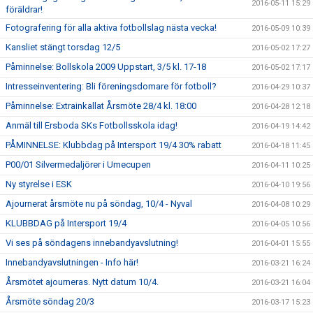
2016-05-11 15:29
föräldrar!
Fotografering för alla aktiva fotbollslag nästa vecka!
2016-05-09 10:39
Kansliet stängt torsdag 12/5
2016-05-02 17:27
Påminnelse: Bollskola 2009 Uppstart, 3/5 kl. 17-18
2016-05-02 17:17
Intresseinventering: Bli föreningsdomare för fotboll?
2016-04-29 10:37
Påminnelse: Extrainkallat Årsmöte 28/4 kl. 18:00
2016-04-28 12:18
Anmäl till Ersboda SKs Fotbollsskola idag!
2016-04-19 14:42
PÅMINNELSE: Klubbdag på Intersport 19/4 30% rabatt
2016-04-18 11:45
P00/01 Silvermedaljörer i Umecupen
2016-04-11 10:25
Ny styrelse i ESK
2016-04-10 19:56
Ajournerat årsmöte nu på söndag, 10/4 - Nyval
2016-04-08 10:29
KLUBBDAG på Intersport 19/4
2016-04-05 10:56
Vi ses på söndagens innebandyavslutning!
2016-04-01 15:55
Innebandyavslutningen - Info här!
2016-03-21 16:24
Årsmötet ajourneras. Nytt datum 10/4.
2016-03-21 16:04
Årsmöte söndag 20/3
2016-03-17 15:23