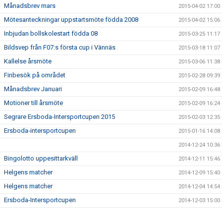
Månadsbrev mars
2015-04-02 17:00
Mötesanteckningar uppstartsmöte födda 2008
2015-04-02 15:06
Inbjudan bollskolestart födda 08
2015-03-25 11:17
Bildsvep från F07:s första cup i Vännäs
2015-03-18 11:07
Kallelse årsmöte
2015-03-06 11:38
Finbesök på området
2015-02-28 09:39
Månadsbrev Januari
2015-02-09 16:48
Motioner till årsmöte
2015-02-09 16:24
Segrare Ersboda-Intersportcupen 2015
2015-02-03 12:35
Ersboda-intersportcupen
2015-01-16 14:08
2014-12-24 10:36
Bingolotto uppesittarkväll
2014-12-11 15:46
Helgens matcher
2014-12-09 15:40
Helgens matcher
2014-12-04 14:54
Ersboda-Intersportcupen
2014-12-03 15:00
Stöd Ersboda SK i julhandeln
2014-12-02 14:42