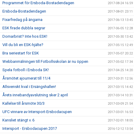
Programmet för Ersboda-Bostadendagen
2017-08-24 16:59
Ersboda-Bostadendagen
2017-08-01 23:11
Fixarfredag på ängarna
2017-06-13 13:45
ESK firade dubbla segrar
2017-06-05 12:28
Domarbrist? Inte hos ESK!
2017-05-30 13:42
Vill du bli en ESK-hjälte?
2017-05-15 12:49
Bra seriestart för ESK
2017-05-07 20:22
Webbanmälningen till Fotbollsskolan är nu öppen
2017-05-02 17:34
Spela fotboll i Ersboda SK!
2017-04-25 14:20
Årsmötet ajournerat till 11/4
2017-03-31 12:56
Allsvenskt kval i Ersängshallen!
2017-03-15 14:42
Årets innebandyavslutning sker 2 april
2017-03-14 10:31
Kallelse till årsmöte 30/3
2017-03-09 21:54
UFC vinnare av Intersport-Ersbodacupen
2017-03-01 16:53
Kansliet stängt v. 6
2017-02-01 18:05
Intersport - Ersbodacupen 2017
2016-12-12 13:54