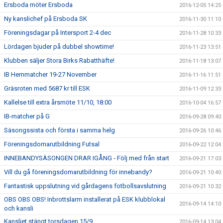
Ersboda möter Ersboda
2016-12-05 14:25
Ny kanslichef på Ersboda SK
2016-11-30 11:10
Föreningsdagar på Intersport 2-4 dec
2016-11-28 10:33
Lördagen bjuder på dubbel showtime!
2016-11-23 13:51
Klubben säljer Stora Birks Rabatthäfte!
2016-11-18 13:07
IB Hemmatcher 19-27 November
2016-11-16 11:51
Gräsroten med 5687 kr till ESK
2016-11-09 12:33
Kallelse till extra årsmöte 11/10, 18:00
2016-10-04 16:57
IB-matcher på G
2016-09-28 09:40
Säsongssista och första i samma helg
2016-09-26 10:46
Föreningsdomarutbildning Futsal
2016-09-22 12:04
INNEBANDYSÄSONGEN DRAR IGÅNG - Följ med från start
2016-09-21 17:03
Vill du gå föreningsdomarutbildning för innebandy?
2016-09-21 10:40
Fantastisk uppslutning vid gårdagens fotbollsavslutning
2016-09-21 10:32
OBS OBS OBS! Inbrottslarm installerat på ESK klubblokal
2016-09-14 14:10
och kansli
Kansliet stängt torsdagen 15/9
2016-09-14 13:04