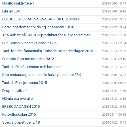
Höstlovsaktiviteter!
2015-10-07 15:49
Lite av ESK
2015-10-01 18:16
FOTBOLLSHERRARNA KVALAR FÖR DIVISION 4!
2015-09-29 13:05
Föreningsdomarutbildning Innebandy 10/10
2015-09-24 13:24
15% Rabatt på UNIHOC-produkter för alla Medlemmar!
2015-09-17 17:08
ESK Damer Vinnare i Scandic Cup
2015-09-14 22:54
Tack för den fantastiska Ersboda-Bostadendagen 2015
2015-09-14 22:33
Ersboda-Bostadendagen IDAG!
2015-08-30 09:16
Tack till Olle Sturesson och kompani!
2015-08-14 15:27
Köp restaurangchansen för halva priset hos ESK
2015-08-06 13:27
Tack till Feriejobbarna 2015
2015-07-06 08:52
Drop-in fotboll!
2015-06-24 14:58
Hämta era overaller!
2015-06-22 16:16
ERSBODADAGEN 2015
2015-05-22 10:30
Fotbollsskolan 2015
2015-05-14 09:35
Specialöppettider v. 18
2015-04-22 15:43