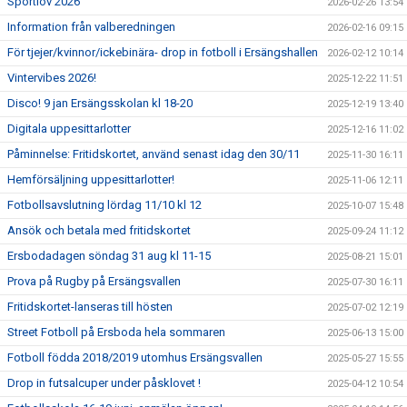
Sportlov 2026
2026-02-26 13:54
Information från valberedningen
2026-02-16 09:15
För tjejer/kvinnor/ickebinära- drop in fotboll i Ersängshallen
2026-02-12 10:14
Vintervibes 2026!
2025-12-22 11:51
Disco! 9 jan Ersängsskolan kl 18-20
2025-12-19 13:40
Digitala uppesittarlotter
2025-12-16 11:02
Påminnelse: Fritidskortet, använd senast idag den 30/11
2025-11-30 16:11
Hemförsäljning uppesittarlotter!
2025-11-06 12:11
Fotbollsavslutning lördag 11/10 kl 12
2025-10-07 15:48
Ansök och betala med fritidskortet
2025-09-24 11:12
Ersbodadagen söndag 31 aug kl 11-15
2025-08-21 15:01
Prova på Rugby på Ersängsvallen
2025-07-30 16:11
Fritidskortet-lanseras till hösten
2025-07-02 12:19
Street Fotboll på Ersboda hela sommaren
2025-06-13 15:00
Fotboll födda 2018/2019 utomhus Ersängsvallen
2025-05-27 15:55
Drop in futsalcuper under påsklovet !
2025-04-12 10:54