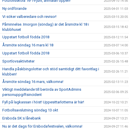
Fotbollsskola 16-19 juni, anmälan öppen!
2025-04-10 14:56
Ny ordförande
2025-04-01 11:03
Vi söker valberedare och revisor!
2025-03-15 20:05
Påminnelse. Imorgon (söndag) är det årsmöte kl 18 i
2025-03-15 18:42
klubbhuset
Uppstart fotboll födda 2018
2025-03-12 11:54
Årsmöte söndag 16 mars kl 18
2025-03-07 14:00
Uppstart fotboll födda 2018
2025-03-06 10:37
Sportlovsaktiviteter
2025-02-26 15:48
Handla påskbingolotter och stöd samtidigt ditt favoritlag i
2025-02-26 11:21
klubben!
Årsmöte söndag 16 mars, välkomna!
2025-02-13 11:23
Viktigt meddelande till berörda av SportAdmins
2025-02-06 09:25
personuppgiftsincident
Fyll på lagkassan i höst! Uppesittarlotterna är här!
2024-10-22 10:21
Fotbollsavslutning söndag 13 okt
2024-10-07 11:05
Ersboda SK:s lånebank
2024-09-27 13:21
Nu är det dags för Ersbodafestivalen, välkomna!
2024-09-27 11:46