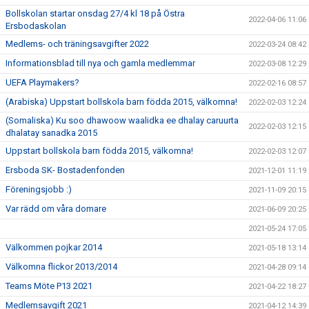
Bollskolan startar onsdag 27/4 kl 18 på Östra
2022-04-06 11:06
Ersbodaskolan
Medlems- och träningsavgifter 2022
2022-03-24 08:42
Informationsblad till nya och gamla medlemmar
2022-03-08 12:29
UEFA Playmakers?
2022-02-16 08:57
(Arabiska) Uppstart bollskola barn födda 2015, välkomna!
2022-02-03 12:24
(Somaliska) Ku soo dhawoow waalidka ee dhalay caruurta
2022-02-03 12:15
dhalatay sanadka 2015
Uppstart bollskola barn födda 2015, välkomna!
2022-02-03 12:07
Ersboda SK- Bostadenfonden
2021-12-01 11:19
Föreningsjobb :)
2021-11-09 20:15
Var rädd om våra domare
2021-06-09 20:25
2021-05-24 17:05
Välkommen pojkar 2014
2021-05-18 13:14
Välkomna flickor 2013/2014
2021-04-28 09:14
Teams Möte P13 2021
2021-04-22 18:27
Medlemsavgift 2021
2021-04-12 14:39