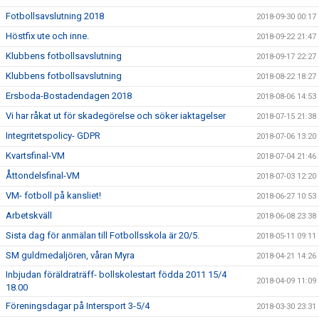
Fotbollsavslutning 2018
2018-09-30 00:17
Höstfix ute och inne.
2018-09-22 21:47
Klubbens fotbollsavslutning
2018-09-17 22:27
Klubbens fotbollsavslutning
2018-08-22 18:27
Ersboda-Bostadendagen 2018
2018-08-06 14:53
Vi har råkat ut för skadegörelse och söker iaktagelser
2018-07-15 21:38
Integritetspolicy- GDPR
2018-07-06 13:20
Kvartsfinal-VM
2018-07-04 21:46
Åttondelsfinal-VM
2018-07-03 12:20
VM- fotboll på kansliet!
2018-06-27 10:53
Arbetskväll
2018-06-08 23:38
Sista dag för anmälan till Fotbollsskola är 20/5.
2018-05-11 09:11
SM guldmedaljören, våran Myra
2018-04-21 14:26
Inbjudan föräldraträff- bollskolestart födda 2011 15/4
2018-04-09 11:09
18.00
Föreningsdagar på Intersport 3-5/4
2018-03-30 23:31