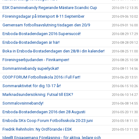
ESK Daminnebandy Regerande Mästare Scandic Cup
2016-09-12 13:35
Föreningsdagar på Intersport 8-11 September
2016-09-06 10:02
Gemensam fotbollsavslutning tisdagen den 20/9
2016-09-01 16:00
Ersboda-Bostadendagen 2016 Supersuccé!
2016-08-29 17:29
Ersboda-Bostadendagen är här!
2016-08-28 09:12
Boka in Ersboda-Bostadendagen den 28/8 i din kalender!
2016-08-25 11:00
Föreningserbjudanden - Finnkampen!
2016-08-25 10:58
Sommarinnebandy superlyckat!
2016-08-11 14:56
COOP FORUM Fotbollsskola 2016 i Full Fart!
2016-06-20 13:51
Sommaraktivitet för dig 13-17 år!
2016-06-15 10:26
Marknadsundersökning: Futsal till ESK?
2016-06-10 14:27
Sommalovsinnebandy!
2016-06-08 14:55
Ersboda-Bostadendagen 2016 den 28 Augusti
2016-05-20 11:30
Ersboda SKs Coop Forum Fotbollsskola 20-23 juni
2016-05-18 11:51
Fredrik Rehnholm: Ny Ordförande i ESK
2016-05-13 11:50
Ideellt Engagemang Föreläsning - för aktiva, ledare och