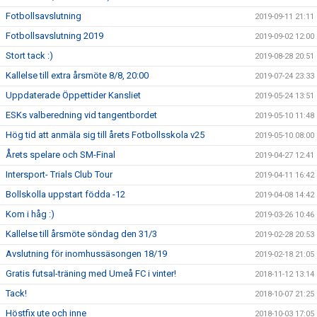
Fotbollsavslutning
2019-09-11 21:11
Fotbollsavslutning 2019
2019-09-02 12:00
Stort tack :)
2019-08-28 20:51
Kallelse till extra årsmöte 8/8, 20:00
2019-07-24 23:33
Uppdaterade Öppettider Kansliet
2019-05-24 13:51
ESKs valberedning vid tangentbordet
2019-05-10 11:48
Hög tid att anmäla sig till årets Fotbollsskola v25
2019-05-10 08:00
Årets spelare och SM-Final
2019-04-27 12:41
Intersport- Trials Club Tour
2019-04-11 16:42
Bollskolla uppstart födda -12
2019-04-08 14:42
Kom i håg :)
2019-03-26 10:46
Kallelse till årsmöte söndag den 31/3
2019-02-28 20:53
Avslutning för inomhussäsongen 18/19
2019-02-18 21:05
Gratis futsal-träning med Umeå FC i vinter!
2018-11-12 13:14
Tack!
2018-10-07 21:25
Höstfix ute och inne
2018-10-03 17:05