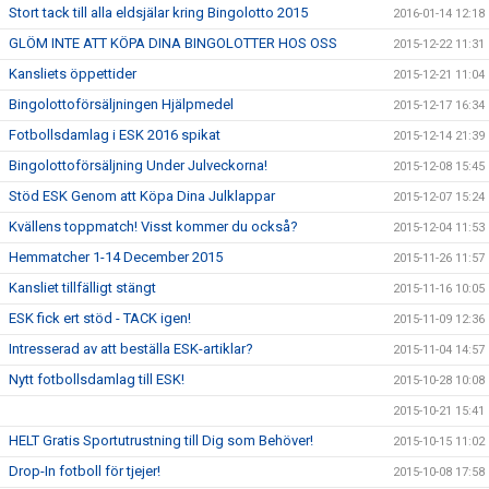
Stort tack till alla eldsjälar kring Bingolotto 2015
2016-01-14 12:18
GLÖM INTE ATT KÖPA DINA BINGOLOTTER HOS OSS
2015-12-22 11:31
Kansliets öppettider
2015-12-21 11:04
Bingolottoförsäljningen Hjälpmedel
2015-12-17 16:34
Fotbollsdamlag i ESK 2016 spikat
2015-12-14 21:39
Bingolottoförsäljning Under Julveckorna!
2015-12-08 15:45
Stöd ESK Genom att Köpa Dina Julklappar
2015-12-07 15:24
Kvällens toppmatch! Visst kommer du också?
2015-12-04 11:53
Hemmatcher 1-14 December 2015
2015-11-26 11:57
Kansliet tillfälligt stängt
2015-11-16 10:05
ESK fick ert stöd - TACK igen!
2015-11-09 12:36
Intresserad av att beställa ESK-artiklar?
2015-11-04 14:57
Nytt fotbollsdamlag till ESK!
2015-10-28 10:08
2015-10-21 15:41
HELT Gratis Sportutrustning till Dig som Behöver!
2015-10-15 11:02
Drop-In fotboll för tjejer!
2015-10-08 17:58