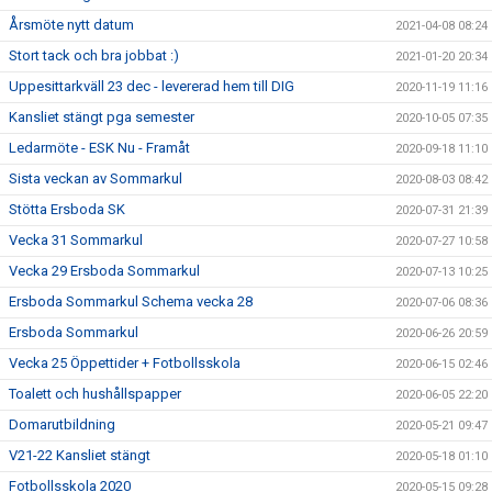
Årsmöte nytt datum
2021-04-08 08:24
Stort tack och bra jobbat :)
2021-01-20 20:34
Uppesittarkväll 23 dec - levererad hem till DIG
2020-11-19 11:16
Kansliet stängt pga semester
2020-10-05 07:35
Ledarmöte - ESK Nu - Framåt
2020-09-18 11:10
Sista veckan av Sommarkul
2020-08-03 08:42
Stötta Ersboda SK
2020-07-31 21:39
Vecka 31 Sommarkul
2020-07-27 10:58
Vecka 29 Ersboda Sommarkul
2020-07-13 10:25
Ersboda Sommarkul Schema vecka 28
2020-07-06 08:36
Ersboda Sommarkul
2020-06-26 20:59
Vecka 25 Öppettider + Fotbollsskola
2020-06-15 02:46
Toalett och hushållspapper
2020-06-05 22:20
Domarutbildning
2020-05-21 09:47
V21-22 Kansliet stängt
2020-05-18 01:10
Fotbollsskola 2020
2020-05-15 09:28