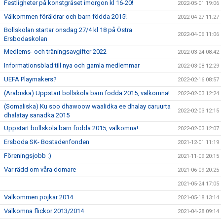
Festligheter på konstgräset imorgon kl 16-20!
2022-05-01 19:06
Välkommen föräldrar och barn födda 2015!
2022-04-27 11:27
Bollskolan startar onsdag 27/4 kl 18 på Östra
2022-04-06 11:06
Ersbodaskolan
Medlems- och träningsavgifter 2022
2022-03-24 08:42
Informationsblad till nya och gamla medlemmar
2022-03-08 12:29
UEFA Playmakers?
2022-02-16 08:57
(Arabiska) Uppstart bollskola barn födda 2015, välkomna!
2022-02-03 12:24
(Somaliska) Ku soo dhawoow waalidka ee dhalay caruurta
2022-02-03 12:15
dhalatay sanadka 2015
Uppstart bollskola barn födda 2015, välkomna!
2022-02-03 12:07
Ersboda SK- Bostadenfonden
2021-12-01 11:19
Föreningsjobb :)
2021-11-09 20:15
Var rädd om våra domare
2021-06-09 20:25
2021-05-24 17:05
Välkommen pojkar 2014
2021-05-18 13:14
Välkomna flickor 2013/2014
2021-04-28 09:14