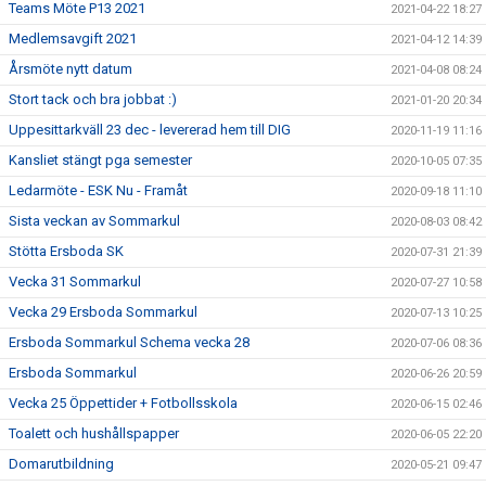
Teams Möte P13 2021
2021-04-22 18:27
Medlemsavgift 2021
2021-04-12 14:39
Årsmöte nytt datum
2021-04-08 08:24
Stort tack och bra jobbat :)
2021-01-20 20:34
Uppesittarkväll 23 dec - levererad hem till DIG
2020-11-19 11:16
Kansliet stängt pga semester
2020-10-05 07:35
Ledarmöte - ESK Nu - Framåt
2020-09-18 11:10
Sista veckan av Sommarkul
2020-08-03 08:42
Stötta Ersboda SK
2020-07-31 21:39
Vecka 31 Sommarkul
2020-07-27 10:58
Vecka 29 Ersboda Sommarkul
2020-07-13 10:25
Ersboda Sommarkul Schema vecka 28
2020-07-06 08:36
Ersboda Sommarkul
2020-06-26 20:59
Vecka 25 Öppettider + Fotbollsskola
2020-06-15 02:46
Toalett och hushållspapper
2020-06-05 22:20
Domarutbildning
2020-05-21 09:47