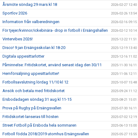
Årsmöte söndag 29 mars kl 18
2026-02-27 12:40
Sportlov 2026
2026-02-26 13:54
Information från valberedningen
2026-02-16 09:15
För tjejer/kvinnor/ickebinära- drop in fotboll i Ersängshallen
2026-02-12 10:14
Vintervibes 2026!
2025-12-22 11:51
Disco! 9 jan Ersängsskolan kl 18-20
2025-12-19 13:40
Digitala uppesittarlotter
2025-12-16 11:02
Påminnelse: Fritidskortet, använd senast idag den 30/11
2025-11-30 16:11
Hemförsäljning uppesittarlotter!
2025-11-06 12:11
Fotbollsavslutning lördag 11/10 kl 12
2025-10-07 15:48
Ansök och betala med fritidskortet
2025-09-24 11:12
Ersbodadagen söndag 31 aug kl 11-15
2025-08-21 15:01
Prova på Rugby på Ersängsvallen
2025-07-30 16:11
Fritidskortet-lanseras till hösten
2025-07-02 12:19
Street Fotboll på Ersboda hela sommaren
2025-06-13 15:00
Fotboll födda 2018/2019 utomhus Ersängsvallen
2025-05-27 15:55