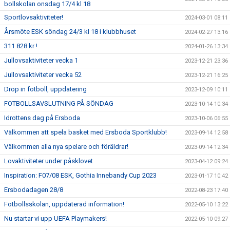
bollskolan onsdag 17/4 kl 18
Sportlovsaktiviteter!
2024-03-01 08:11
Årsmöte ESK söndag 24/3 kl 18 i klubbhuset
2024-02-27 13:16
311 828 kr !
2024-01-26 13:34
Jullovsaktiviteter vecka 1
2023-12-21 23:36
Jullovsaktiviteter vecka 52
2023-12-21 16:25
Drop in fotboll, uppdatering
2023-12-09 10:11
FOTBOLLSAVSLUTNING PÅ SÖNDAG
2023-10-14 10:34
Idrottens dag på Ersboda
2023-10-06 06:55
Välkommen att spela basket med Ersboda Sportklubb!
2023-09-14 12:58
Välkommen alla nya spelare och föräldrar!
2023-09-14 12:34
Lovaktiviteter under påsklovet
2023-04-12 09:24
Inspiration: F07/08 ESK, Gothia Innebandy Cup 2023
2023-01-17 10:42
Ersbodadagen 28/8
2022-08-23 17:40
Fotbollsskolan, uppdaterad information!
2022-05-10 13:22
Nu startar vi upp UEFA Playmakers!
2022-05-10 09:27