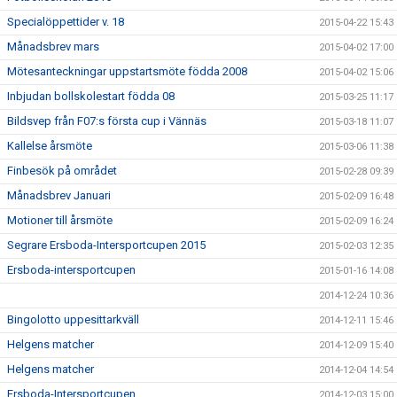
Specialöppettider v. 18
2015-04-22 15:43
Månadsbrev mars
2015-04-02 17:00
Mötesanteckningar uppstartsmöte födda 2008
2015-04-02 15:06
Inbjudan bollskolestart födda 08
2015-03-25 11:17
Bildsvep från F07:s första cup i Vännäs
2015-03-18 11:07
Kallelse årsmöte
2015-03-06 11:38
Finbesök på området
2015-02-28 09:39
Månadsbrev Januari
2015-02-09 16:48
Motioner till årsmöte
2015-02-09 16:24
Segrare Ersboda-Intersportcupen 2015
2015-02-03 12:35
Ersboda-intersportcupen
2015-01-16 14:08
2014-12-24 10:36
Bingolotto uppesittarkväll
2014-12-11 15:46
Helgens matcher
2014-12-09 15:40
Helgens matcher
2014-12-04 14:54
Ersboda-Intersportcupen
2014-12-03 15:00