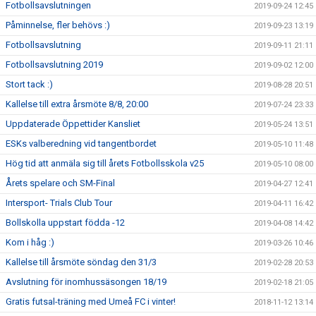
Fotbollsavslutningen
2019-09-24 12:45
Påminnelse, fler behövs :)
2019-09-23 13:19
Fotbollsavslutning
2019-09-11 21:11
Fotbollsavslutning 2019
2019-09-02 12:00
Stort tack :)
2019-08-28 20:51
Kallelse till extra årsmöte 8/8, 20:00
2019-07-24 23:33
Uppdaterade Öppettider Kansliet
2019-05-24 13:51
ESKs valberedning vid tangentbordet
2019-05-10 11:48
Hög tid att anmäla sig till årets Fotbollsskola v25
2019-05-10 08:00
Årets spelare och SM-Final
2019-04-27 12:41
Intersport- Trials Club Tour
2019-04-11 16:42
Bollskolla uppstart födda -12
2019-04-08 14:42
Kom i håg :)
2019-03-26 10:46
Kallelse till årsmöte söndag den 31/3
2019-02-28 20:53
Avslutning för inomhussäsongen 18/19
2019-02-18 21:05
Gratis futsal-träning med Umeå FC i vinter!
2018-11-12 13:14