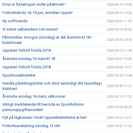
Drop in futsalcuper under påsklovet !
2025-04-12 10:54
Fotbollsskola 16-19 juni, anmälan öppen!
2025-04-10 14:56
Ny ordförande
2025-04-01 11:03
Vi söker valberedare och revisor!
2025-03-15 20:05
Påminnelse. Imorgon (söndag) är det årsmöte kl 18 i
2025-03-15 18:42
klubbhuset
Uppstart fotboll födda 2018
2025-03-12 11:54
Årsmöte söndag 16 mars kl 18
2025-03-07 14:00
Uppstart fotboll födda 2018
2025-03-06 10:37
Sportlovsaktiviteter
2025-02-26 15:48
Handla påskbingolotter och stöd samtidigt ditt favoritlag i
2025-02-26 11:21
klubben!
Årsmöte söndag 16 mars, välkomna!
2025-02-13 11:23
Viktigt meddelande till berörda av SportAdmins
2025-02-06 09:25
personuppgiftsincident
Fyll på lagkassan i höst! Uppesittarlotterna är här!
2024-10-22 10:21
Fotbollsavslutning söndag 13 okt
2024-10-07 11:05