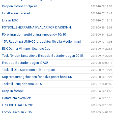
Drop-In fotboll för tjejer!
2015-10-08 17:58
Höstlovsaktiviteter!
2015-10-07 15:49
Lite av ESK
2015-10-01 18:16
FOTBOLLSHERRARNA KVALAR FÖR DIVISION 4!
2015-09-29 13:05
Föreningsdomarutbildning Innebandy 10/10
2015-09-24 13:24
15% Rabatt på UNIHOC-produkter för alla Medlemmar!
2015-09-17 17:08
ESK Damer Vinnare i Scandic Cup
2015-09-14 22:54
Tack för den fantastiska Ersboda-Bostadendagen 2015
2015-09-14 22:33
Ersboda-Bostadendagen IDAG!
2015-08-30 09:16
Tack till Olle Sturesson och kompani!
2015-08-14 15:27
Köp restaurangchansen för halva priset hos ESK
2015-08-06 13:27
Tack till Feriejobbarna 2015
2015-07-06 08:52
Drop-in fotboll!
2015-06-24 14:58
Hämta era overaller!
2015-06-22 16:16
ERSBODADAGEN 2015
2015-05-22 10:30
Fotbollsskolan 2015
2015-05-14 09:35