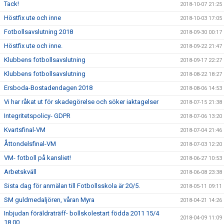
Tack!
2018-10-07 21:25
Höstfix ute och inne
2018-10-03 17:05
Fotbollsavslutning 2018
2018-09-30 00:17
Höstfix ute och inne.
2018-09-22 21:47
Klubbens fotbollsavslutning
2018-09-17 22:27
Klubbens fotbollsavslutning
2018-08-22 18:27
Ersboda-Bostadendagen 2018
2018-08-06 14:53
Vi har råkat ut för skadegörelse och söker iaktagelser
2018-07-15 21:38
Integritetspolicy- GDPR
2018-07-06 13:20
Kvartsfinal-VM
2018-07-04 21:46
Åttondelsfinal-VM
2018-07-03 12:20
VM- fotboll på kansliet!
2018-06-27 10:53
Arbetskväll
2018-06-08 23:38
Sista dag för anmälan till Fotbollsskola är 20/5.
2018-05-11 09:11
SM guldmedaljören, våran Myra
2018-04-21 14:26
Inbjudan föräldraträff- bollskolestart födda 2011 15/4
2018-04-09 11:09
18.00