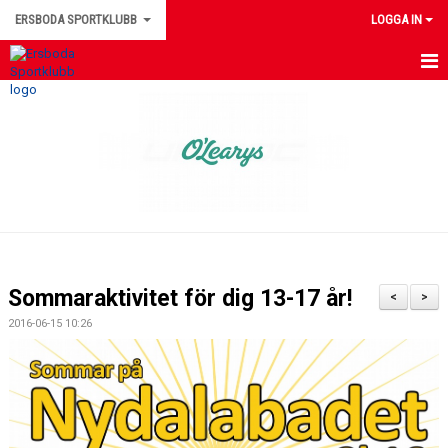
ERSBODA SPORTKLUBB
LOGGA IN
HEM
NYHETER
KONTAKTUPPGIFTER
MEDLEMSINFORMATION
MATCHER
Sommaraktivitet för dig 13-17 år!
<
>
ERSBODA SK STYRELSE
2016-06-15 10:26
DOKUMENT
LEDARINFORMATION
KALENDER