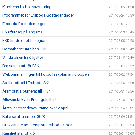
Klubbens fotbollsavslutning
2017-09-05 11:28
Programmet för Ersboda-Bostadendagen
2017-08-24 16:59
Ersboda-Bostadendagen
2017-08-01 23:11
Fixarfredag på ängarna
2017-06-13 13:45
ESK firade dubbla segrar
2017-06-05 12:28
Domarbrist? Inte hos ESK!
2017-05-30 13:42
Vill du bli en ESK-hjälte?
2017-05-15 12:49
Bra seriestart för ESK
2017-05-07 20:22
Webbanmälningen till Fotbollsskolan är nu öppen
2017-05-02 17:34
Spela fotboll i Ersboda SK!
2017-04-25 14:20
Årsmötet ajournerat till 11/4
2017-03-31 12:56
Allsvenskt kval i Ersängshallen!
2017-03-15 14:42
Årets innebandyavslutning sker 2 april
2017-03-14 10:31
Kallelse till årsmöte 30/3
2017-03-09 21:54
UFC vinnare av Intersport-Ersbodacupen
2017-03-01 16:53
Kansliet stängt v. 6
2017-02-01 18:05