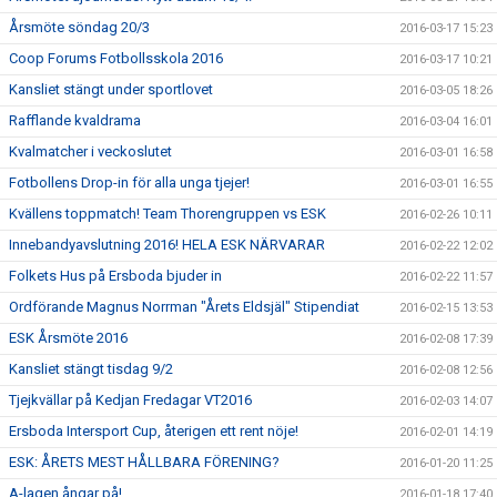
Årsmöte söndag 20/3
2016-03-17 15:23
Coop Forums Fotbollsskola 2016
2016-03-17 10:21
Kansliet stängt under sportlovet
2016-03-05 18:26
Rafflande kvaldrama
2016-03-04 16:01
Kvalmatcher i veckoslutet
2016-03-01 16:58
Fotbollens Drop-in för alla unga tjejer!
2016-03-01 16:55
Kvällens toppmatch! Team Thorengruppen vs ESK
2016-02-26 10:11
Innebandyavslutning 2016! HELA ESK NÄRVARAR
2016-02-22 12:02
Folkets Hus på Ersboda bjuder in
2016-02-22 11:57
Ordförande Magnus Norrman "Årets Eldsjäl" Stipendiat
2016-02-15 13:53
ESK Årsmöte 2016
2016-02-08 17:39
Kansliet stängt tisdag 9/2
2016-02-08 12:56
Tjejkvällar på Kedjan Fredagar VT2016
2016-02-03 14:07
Ersboda Intersport Cup, återigen ett rent nöje!
2016-02-01 14:19
ESK: ÅRETS MEST HÅLLBARA FÖRENING?
2016-01-20 11:25
A-lagen ångar på!
2016-01-18 17:40