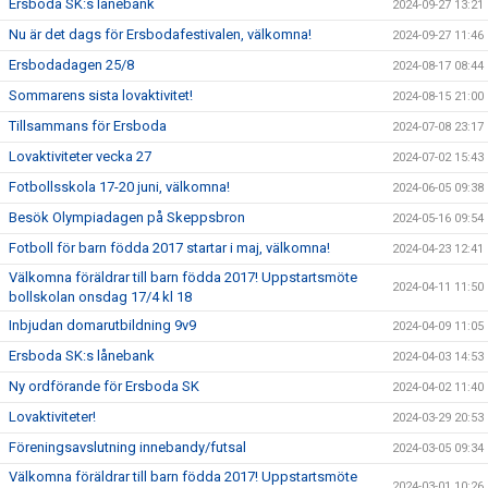
Ersboda SK:s lånebank
2024-09-27 13:21
Nu är det dags för Ersbodafestivalen, välkomna!
2024-09-27 11:46
Ersbodadagen 25/8
2024-08-17 08:44
Sommarens sista lovaktivitet!
2024-08-15 21:00
Tillsammans för Ersboda
2024-07-08 23:17
Lovaktiviteter vecka 27
2024-07-02 15:43
Fotbollsskola 17-20 juni, välkomna!
2024-06-05 09:38
Besök Olympiadagen på Skeppsbron
2024-05-16 09:54
Fotboll för barn födda 2017 startar i maj, välkomna!
2024-04-23 12:41
Välkomna föräldrar till barn födda 2017! Uppstartsmöte
2024-04-11 11:50
bollskolan onsdag 17/4 kl 18
Inbjudan domarutbildning 9v9
2024-04-09 11:05
Ersboda SK:s lånebank
2024-04-03 14:53
Ny ordförande för Ersboda SK
2024-04-02 11:40
Lovaktiviteter!
2024-03-29 20:53
Föreningsavslutning innebandy/futsal
2024-03-05 09:34
Välkomna föräldrar till barn födda 2017! Uppstartsmöte
2024-03-01 10:26