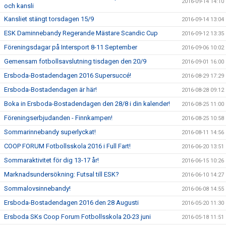
2016-09-14 14:10
och kansli
Kansliet stängt torsdagen 15/9
2016-09-14 13:04
ESK Daminnebandy Regerande Mästare Scandic Cup
2016-09-12 13:35
Föreningsdagar på Intersport 8-11 September
2016-09-06 10:02
Gemensam fotbollsavslutning tisdagen den 20/9
2016-09-01 16:00
Ersboda-Bostadendagen 2016 Supersuccé!
2016-08-29 17:29
Ersboda-Bostadendagen är här!
2016-08-28 09:12
Boka in Ersboda-Bostadendagen den 28/8 i din kalender!
2016-08-25 11:00
Föreningserbjudanden - Finnkampen!
2016-08-25 10:58
Sommarinnebandy superlyckat!
2016-08-11 14:56
COOP FORUM Fotbollsskola 2016 i Full Fart!
2016-06-20 13:51
Sommaraktivitet för dig 13-17 år!
2016-06-15 10:26
Marknadsundersökning: Futsal till ESK?
2016-06-10 14:27
Sommalovsinnebandy!
2016-06-08 14:55
Ersboda-Bostadendagen 2016 den 28 Augusti
2016-05-20 11:30
Ersboda SKs Coop Forum Fotbollsskola 20-23 juni
2016-05-18 11:51