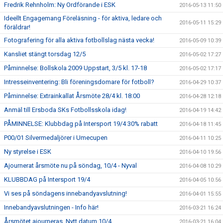
Fredrik Rehnholm: Ny Ordförande i ESK
2016-05-13 11:50
Ideellt Engagemang Föreläsning - för aktiva, ledare och
2016-05-11 15:29
föräldrar!
Fotografering för alla aktiva fotbollslag nästa vecka!
2016-05-09 10:39
Kansliet stängt torsdag 12/5
2016-05-02 17:27
Påminnelse: Bollskola 2009 Uppstart, 3/5 kl. 17-18
2016-05-02 17:17
Intresseinventering: Bli föreningsdomare för fotboll?
2016-04-29 10:37
Påminnelse: Extrainkallat Årsmöte 28/4 kl. 18:00
2016-04-28 12:18
Anmäl till Ersboda SKs Fotbollsskola idag!
2016-04-19 14:42
PÅMINNELSE: Klubbdag på Intersport 19/4 30% rabatt
2016-04-18 11:45
P00/01 Silvermedaljörer i Umecupen
2016-04-11 10:25
Ny styrelse i ESK
2016-04-10 19:56
Ajournerat årsmöte nu på söndag, 10/4 - Nyval
2016-04-08 10:29
KLUBBDAG på Intersport 19/4
2016-04-05 10:56
Vi ses på söndagens innebandyavslutning!
2016-04-01 15:55
Innebandyavslutningen - Info här!
2016-03-21 16:24
Årsmötet ajourneras. Nytt datum 10/4.
2016-03-21 16:04