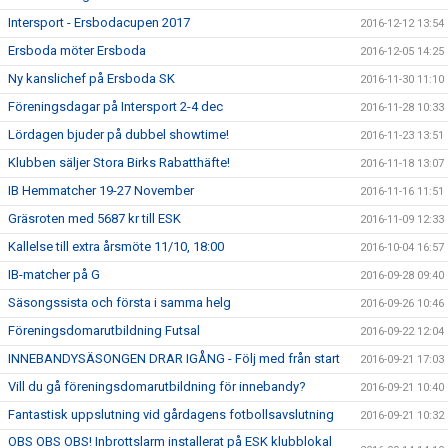
Intersport - Ersbodacupen 2017
2016-12-12 13:54
Ersboda möter Ersboda
2016-12-05 14:25
Ny kanslichef på Ersboda SK
2016-11-30 11:10
Föreningsdagar på Intersport 2-4 dec
2016-11-28 10:33
Lördagen bjuder på dubbel showtime!
2016-11-23 13:51
Klubben säljer Stora Birks Rabatthäfte!
2016-11-18 13:07
IB Hemmatcher 19-27 November
2016-11-16 11:51
Gräsroten med 5687 kr till ESK
2016-11-09 12:33
Kallelse till extra årsmöte 11/10, 18:00
2016-10-04 16:57
IB-matcher på G
2016-09-28 09:40
Säsongssista och första i samma helg
2016-09-26 10:46
Föreningsdomarutbildning Futsal
2016-09-22 12:04
INNEBANDYSÄSONGEN DRAR IGÅNG - Följ med från start
2016-09-21 17:03
Vill du gå föreningsdomarutbildning för innebandy?
2016-09-21 10:40
Fantastisk uppslutning vid gårdagens fotbollsavslutning
2016-09-21 10:32
OBS OBS OBS! Inbrottslarm installerat på ESK klubblokal