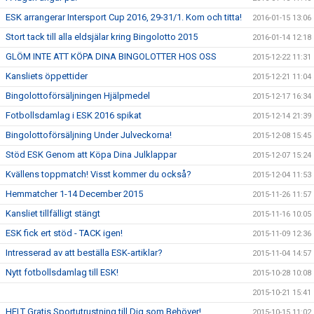
ESK arrangerar Intersport Cup 2016, 29-31/1. Kom och titta!
2016-01-15 13:06
Stort tack till alla eldsjälar kring Bingolotto 2015
2016-01-14 12:18
GLÖM INTE ATT KÖPA DINA BINGOLOTTER HOS OSS
2015-12-22 11:31
Kansliets öppettider
2015-12-21 11:04
Bingolottoförsäljningen Hjälpmedel
2015-12-17 16:34
Fotbollsdamlag i ESK 2016 spikat
2015-12-14 21:39
Bingolottoförsäljning Under Julveckorna!
2015-12-08 15:45
Stöd ESK Genom att Köpa Dina Julklappar
2015-12-07 15:24
Kvällens toppmatch! Visst kommer du också?
2015-12-04 11:53
Hemmatcher 1-14 December 2015
2015-11-26 11:57
Kansliet tillfälligt stängt
2015-11-16 10:05
ESK fick ert stöd - TACK igen!
2015-11-09 12:36
Intresserad av att beställa ESK-artiklar?
2015-11-04 14:57
Nytt fotbollsdamlag till ESK!
2015-10-28 10:08
2015-10-21 15:41
HELT Gratis Sportutrustning till Dig som Behöver!
2015-10-15 11:02