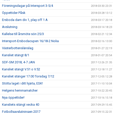
Föreningsdagar på Intersport 3-5/4
2018-03-30 23:31
Öppettider Påsk
2018-03-28 13:12
Ersboda dam div 1, play off 1 A
2018-03-17 20:18
Avslutning
2018-03-14 18:23
Kallelse till årsmöte sön 25/3
2018-02-21 12:34
Intersport-Ersbodacupen 16/18-2 Nolia
2018-02-16 13:00
Västerbottenslänslag
2018-01-27 22:19
Kansliet stängt 8/1
2018-01-07 20:54
SDF-SM 2018, 4-7 JAN
2017-12-26 21:35
Kansliet stängt V.51 o V.52
2017-12-18 11:27
Kansliet stänger 17.00 Torsdag 7/12
2017-12-05 12:28
Stötta laget i ditt hjärta, ESK!
2017-11-10 10:04
Helgens hemmamatcher
2017-10-22 20:45
Nya öppettider!
2017-10-16 15:18
Kansliets stängt vecka 40
2017-09-29 15:45
Fotbollsavslutningen 2017
2017-09-15 22:31