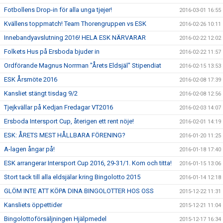
Fotbollens Drop-in för alla unga tjejer!
2016-03-01 16:55
Kvällens toppmatch! Team Thorengruppen vs ESK
2016-02-26 10:11
Innebandyavslutning 2016! HELA ESK NÄRVARAR
2016-02-22 12:02
Folkets Hus på Ersboda bjuder in
2016-02-22 11:57
Ordförande Magnus Norrman "Årets Eldsjäl" Stipendiat
2016-02-15 13:53
ESK Årsmöte 2016
2016-02-08 17:39
Kansliet stängt tisdag 9/2
2016-02-08 12:56
Tjejkvällar på Kedjan Fredagar VT2016
2016-02-03 14:07
Ersboda Intersport Cup, återigen ett rent nöje!
2016-02-01 14:19
ESK: ÅRETS MEST HÅLLBARA FÖRENING?
2016-01-20 11:25
A-lagen ångar på!
2016-01-18 17:40
ESK arrangerar Intersport Cup 2016, 29-31/1. Kom och titta!
2016-01-15 13:06
Stort tack till alla eldsjälar kring Bingolotto 2015
2016-01-14 12:18
GLÖM INTE ATT KÖPA DINA BINGOLOTTER HOS OSS
2015-12-22 11:31
Kansliets öppettider
2015-12-21 11:04
Bingolottoförsäljningen Hjälpmedel
2015-12-17 16:34