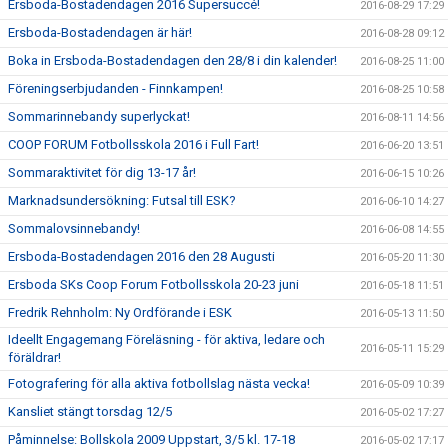
Ersboda-Bostadendagen 2016 Supersuccé!
2016-08-29 17:29
Ersboda-Bostadendagen är här!
2016-08-28 09:12
Boka in Ersboda-Bostadendagen den 28/8 i din kalender!
2016-08-25 11:00
Föreningserbjudanden - Finnkampen!
2016-08-25 10:58
Sommarinnebandy superlyckat!
2016-08-11 14:56
COOP FORUM Fotbollsskola 2016 i Full Fart!
2016-06-20 13:51
Sommaraktivitet för dig 13-17 år!
2016-06-15 10:26
Marknadsundersökning: Futsal till ESK?
2016-06-10 14:27
Sommalovsinnebandy!
2016-06-08 14:55
Ersboda-Bostadendagen 2016 den 28 Augusti
2016-05-20 11:30
Ersboda SKs Coop Forum Fotbollsskola 20-23 juni
2016-05-18 11:51
Fredrik Rehnholm: Ny Ordförande i ESK
2016-05-13 11:50
Ideellt Engagemang Föreläsning - för aktiva, ledare och
2016-05-11 15:29
föräldrar!
Fotografering för alla aktiva fotbollslag nästa vecka!
2016-05-09 10:39
Kansliet stängt torsdag 12/5
2016-05-02 17:27
Påminnelse: Bollskola 2009 Uppstart, 3/5 kl. 17-18
2016-05-02 17:17