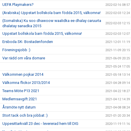
UEFA Playmakers?
2022-02-16 08:57
(Arabiska) Uppstart bollskola barn födda 2015, välkomna!
2022-02-03 12:24
(Somaliska) Ku soo dhawoow waalidka ee dhalay caruurta
2022-02-03 12:15
dhalatay sanadka 2015
Uppstart bollskola barn födda 2015, välkomna!
2022-02-03 12:07
Ersboda SK- Bostadenfonden
2021-12-01 11:19
Föreningsjobb :)
2021-11-09 20:15
Var rädd om våra domare
2021-06-09 20:25
2021-05-24 17:05
Välkommen pojkar 2014
2021-05-18 13:14
Välkomna flickor 2013/2014
2021-04-28 09:14
Teams Möte P13 2021
2021-04-22 18:27
Medlemsavgift 2021
2021-04-12 14:39
Årsmöte nytt datum
2021-04-08 08:24
Stort tack och bra jobbat :)
2021-01-20 20:34
Uppesittarkväll 23 dec - levererad hem till DIG
2020-11-19 11:16