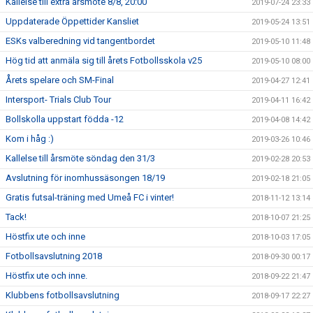
Kallelse till extra årsmöte 8/8, 20:00
2019-07-24 23:33
Uppdaterade Öppettider Kansliet
2019-05-24 13:51
ESKs valberedning vid tangentbordet
2019-05-10 11:48
Hög tid att anmäla sig till årets Fotbollsskola v25
2019-05-10 08:00
Årets spelare och SM-Final
2019-04-27 12:41
Intersport- Trials Club Tour
2019-04-11 16:42
Bollskolla uppstart födda -12
2019-04-08 14:42
Kom i håg :)
2019-03-26 10:46
Kallelse till årsmöte söndag den 31/3
2019-02-28 20:53
Avslutning för inomhussäsongen 18/19
2019-02-18 21:05
Gratis futsal-träning med Umeå FC i vinter!
2018-11-12 13:14
Tack!
2018-10-07 21:25
Höstfix ute och inne
2018-10-03 17:05
Fotbollsavslutning 2018
2018-09-30 00:17
Höstfix ute och inne.
2018-09-22 21:47
Klubbens fotbollsavslutning
2018-09-17 22:27