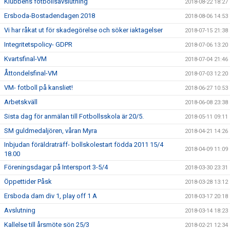
Klubbens fotbollsavslutning
2018-08-22 18:27
Ersboda-Bostadendagen 2018
2018-08-06 14:53
Vi har råkat ut för skadegörelse och söker iaktagelser
2018-07-15 21:38
Integritetspolicy- GDPR
2018-07-06 13:20
Kvartsfinal-VM
2018-07-04 21:46
Åttondelsfinal-VM
2018-07-03 12:20
VM- fotboll på kansliet!
2018-06-27 10:53
Arbetskväll
2018-06-08 23:38
Sista dag för anmälan till Fotbollsskola är 20/5.
2018-05-11 09:11
SM guldmedaljören, våran Myra
2018-04-21 14:26
Inbjudan föräldraträff- bollskolestart födda 2011 15/4
2018-04-09 11:09
18.00
Föreningsdagar på Intersport 3-5/4
2018-03-30 23:31
Öppettider Påsk
2018-03-28 13:12
Ersboda dam div 1, play off 1 A
2018-03-17 20:18
Avslutning
2018-03-14 18:23
Kallelse till årsmöte sön 25/3
2018-02-21 12:34