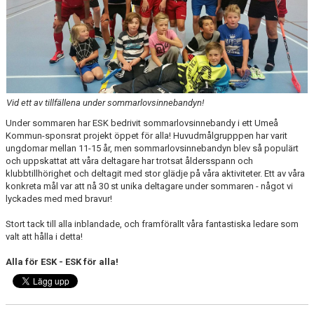
HYRA/BOKA FOTBOLLSPLAN FÖR ICKE MEDLEMMAR
Vid ett av tillfällena under sommarlovsinnebandyn!
Under sommaren har ESK bedrivit sommarlovsinnebandy i ett Umeå
Kommun-sponsrat projekt öppet för alla! Huvudmålgrupppen har varit
ungdomar mellan 11-15 år, men sommarlovsinnebandyn blev så populärt
och uppskattat att våra deltagare har trotsat åldersspann och
klubbtillhörighet och deltagit med stor glädje på våra aktiviteter. Ett av våra
konkreta mål var att nå 30 st unika deltagare under sommaren - något vi
lyckades med med bravur!
Stort tack till alla inblandade, och framförallt våra fantastiska ledare som
valt att hålla i detta!
Alla för ESK - ESK för alla!