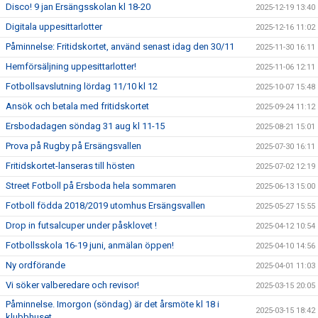
Disco! 9 jan Ersängsskolan kl 18-20
2025-12-19 13:40
Digitala uppesittarlotter
2025-12-16 11:02
Påminnelse: Fritidskortet, använd senast idag den 30/11
2025-11-30 16:11
Hemförsäljning uppesittarlotter!
2025-11-06 12:11
Fotbollsavslutning lördag 11/10 kl 12
2025-10-07 15:48
Ansök och betala med fritidskortet
2025-09-24 11:12
Ersbodadagen söndag 31 aug kl 11-15
2025-08-21 15:01
Prova på Rugby på Ersängsvallen
2025-07-30 16:11
Fritidskortet-lanseras till hösten
2025-07-02 12:19
Street Fotboll på Ersboda hela sommaren
2025-06-13 15:00
Fotboll födda 2018/2019 utomhus Ersängsvallen
2025-05-27 15:55
Drop in futsalcuper under påsklovet !
2025-04-12 10:54
Fotbollsskola 16-19 juni, anmälan öppen!
2025-04-10 14:56
Ny ordförande
2025-04-01 11:03
Vi söker valberedare och revisor!
2025-03-15 20:05
Påminnelse. Imorgon (söndag) är det årsmöte kl 18 i
2025-03-15 18:42
klubbhuset