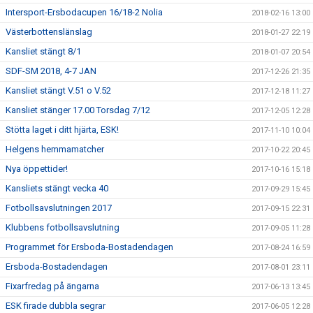
Intersport-Ersbodacupen 16/18-2 Nolia
2018-02-16 13:00
Västerbottenslänslag
2018-01-27 22:19
Kansliet stängt 8/1
2018-01-07 20:54
SDF-SM 2018, 4-7 JAN
2017-12-26 21:35
Kansliet stängt V.51 o V.52
2017-12-18 11:27
Kansliet stänger 17.00 Torsdag 7/12
2017-12-05 12:28
Stötta laget i ditt hjärta, ESK!
2017-11-10 10:04
Helgens hemmamatcher
2017-10-22 20:45
Nya öppettider!
2017-10-16 15:18
Kansliets stängt vecka 40
2017-09-29 15:45
Fotbollsavslutningen 2017
2017-09-15 22:31
Klubbens fotbollsavslutning
2017-09-05 11:28
Programmet för Ersboda-Bostadendagen
2017-08-24 16:59
Ersboda-Bostadendagen
2017-08-01 23:11
Fixarfredag på ängarna
2017-06-13 13:45
ESK firade dubbla segrar
2017-06-05 12:28