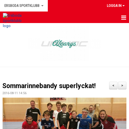
ERSBODA SPORTKLUBB
LOGGA IN
HEM
NYHETER
KONTAKTUPPGIFTER
MEDLEMSINFORMATION
MATCHER
Sommarinnebandy superlyckat!
<
>
ERSBODA SK STYRELSE
2016-08-11 14:56
DOKUMENT
LEDARINFORMATION
KALENDER