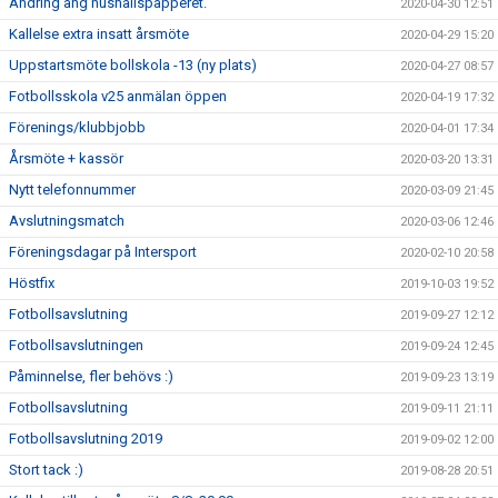
Ändring ang hushållspapperet.
2020-04-30 12:51
Kallelse extra insatt årsmöte
2020-04-29 15:20
Uppstartsmöte bollskola -13 (ny plats)
2020-04-27 08:57
Fotbollsskola v25 anmälan öppen
2020-04-19 17:32
Förenings/klubbjobb
2020-04-01 17:34
Årsmöte + kassör
2020-03-20 13:31
Nytt telefonnummer
2020-03-09 21:45
Avslutningsmatch
2020-03-06 12:46
Föreningsdagar på Intersport
2020-02-10 20:58
Höstfix
2019-10-03 19:52
Fotbollsavslutning
2019-09-27 12:12
Fotbollsavslutningen
2019-09-24 12:45
Påminnelse, fler behövs :)
2019-09-23 13:19
Fotbollsavslutning
2019-09-11 21:11
Fotbollsavslutning 2019
2019-09-02 12:00
Stort tack :)
2019-08-28 20:51