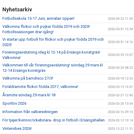
Nyhetsarkiv
Fotbollsskola 15-17 Juni, anmälan öppen!
2026-04-22 11:05
Välkomna flickor och pojkar födda 2019 och 2020!
2026-03-31 15:34
Fotbollssäsongen drar igång!
Vi startar upp fotboll för flickor och pojkar födda 2019 och
2026-03-31 14:16
2020!
Föreningsavslutning idag kl 12-14 på Ersängs konstgräs!
2026-03-29 10:07
Välkomna!
Välkommen till vår föreningsavslutning! söndag 29 mars kl
2026-03-24 08:52
12-14 Ersängs konstgräs
Välkomna på barndisco 27/3!
2026-03-18 12:55
Föräldramöte flickor födda 2017, välkomna!
2026-03-13 14:01
Årsmöte söndag 29 mars kl 18
2026-02-27 12:40
Sportlov 2026
2026-02-26 13:54
Information från valberedningen
2026-02-16 09:15
För tjejer/kvinnor/ickebinära- drop in fotboll i Ersängshallen
2026-02-12 10:14
Vintervibes 2026!
2025-12-22 11:51