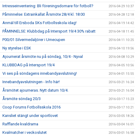
Intresseinventering: Bli föreningsdomare för fotboll?
2016-04-29 10:37
Påminnelse: Extrainkallat Årsmöte 28/4 kl. 18:00
2016-04-28 12:18
Anmäl till Ersboda SKs Fotbollsskola idag!
2016-04-19 14:42
PÅMINNELSE: Klubbdag på Intersport 19/4 30% rabatt
2016-04-18 11:45
P00/01 Silvermedaljörer i Umecupen
2016-04-11 10:25
Ny styrelse i ESK
2016-04-10 19:56
Ajournerat årsmöte nu på söndag, 10/4 - Nyval
2016-04-08 10:29
KLUBBDAG på Intersport 19/4
2016-04-05 10:56
Vi ses på söndagens innebandyavslutning!
2016-04-01 15:55
Innebandyavslutningen - Info här!
2016-03-21 16:24
Årsmötet ajourneras. Nytt datum 10/4.
2016-03-21 16:04
Årsmöte söndag 20/3
2016-03-17 15:23
Coop Forums Fotbollsskola 2016
2016-03-17 10:21
Kansliet stängt under sportlovet
2016-03-05 18:26
Rafflande kvaldrama
2016-03-04 16:01
Kvalmatcher i veckoslutet
2016-03-01 16:58