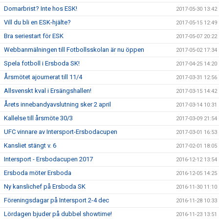
Domarbrist? Inte hos ESK!
2017-05-30 13:42
Vill du bli en ESK-hjälte?
2017-05-15 12:49
Bra seriestart för ESK
2017-05-07 20:22
Webbanmälningen till Fotbollsskolan är nu öppen
2017-05-02 17:34
Spela fotboll i Ersboda SK!
2017-04-25 14:20
Årsmötet ajournerat till 11/4
2017-03-31 12:56
Allsvenskt kval i Ersängshallen!
2017-03-15 14:42
Årets innebandyavslutning sker 2 april
2017-03-14 10:31
Kallelse till årsmöte 30/3
2017-03-09 21:54
UFC vinnare av Intersport-Ersbodacupen
2017-03-01 16:53
Kansliet stängt v. 6
2017-02-01 18:05
Intersport - Ersbodacupen 2017
2016-12-12 13:54
Ersboda möter Ersboda
2016-12-05 14:25
Ny kanslichef på Ersboda SK
2016-11-30 11:10
Föreningsdagar på Intersport 2-4 dec
2016-11-28 10:33
Lördagen bjuder på dubbel showtime!
2016-11-23 13:51