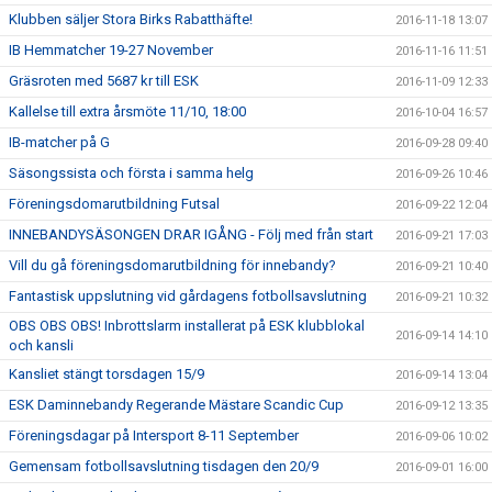
Klubben säljer Stora Birks Rabatthäfte!
2016-11-18 13:07
IB Hemmatcher 19-27 November
2016-11-16 11:51
Gräsroten med 5687 kr till ESK
2016-11-09 12:33
Kallelse till extra årsmöte 11/10, 18:00
2016-10-04 16:57
IB-matcher på G
2016-09-28 09:40
Säsongssista och första i samma helg
2016-09-26 10:46
Föreningsdomarutbildning Futsal
2016-09-22 12:04
INNEBANDYSÄSONGEN DRAR IGÅNG - Följ med från start
2016-09-21 17:03
Vill du gå föreningsdomarutbildning för innebandy?
2016-09-21 10:40
Fantastisk uppslutning vid gårdagens fotbollsavslutning
2016-09-21 10:32
OBS OBS OBS! Inbrottslarm installerat på ESK klubblokal
2016-09-14 14:10
och kansli
Kansliet stängt torsdagen 15/9
2016-09-14 13:04
ESK Daminnebandy Regerande Mästare Scandic Cup
2016-09-12 13:35
Föreningsdagar på Intersport 8-11 September
2016-09-06 10:02
Gemensam fotbollsavslutning tisdagen den 20/9
2016-09-01 16:00