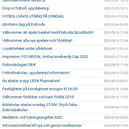
Jullovsaktiviteter vecka 52
2023-12-21 16:25
Drop in fotboll, uppdatering
2023-12-09 10:11
FOTBOLLSAVSLUTNING PÅ SÖNDAG
2023-10-14 10:34
Idrottens dag på Ersboda
2023-10-06 06:55
Välkommen att spela basket med Ersboda Sportklubb!
2023-09-14 12:58
Välkommen alla nya spelare och föräldrar!
2023-09-14 12:34
Lovaktiviteter under påsklovet
2023-04-12 09:24
Inspiration: F07/08 ESK, Gothia Innebandy Cup 2023
2023-01-17 10:42
Ersbodadagen 28/8
2022-08-23 17:40
Fotbollsskolan, uppdaterad information!
2022-05-10 13:22
Nu startar vi upp UEFA Playmakers!
2022-05-10 09:27
Festligheter på konstgräset imorgon kl 16-20!
2022-05-01 19:06
Välkommen föräldrar och barn födda 2015!
2022-04-27 11:27
Bollskolan startar onsdag 27/4 kl 18 på Östra
2022-04-06 11:06
Ersbodaskolan
Medlems- och träningsavgifter 2022
2022-03-24 08:42
Informationsblad till nya och gamla medlemmar
2022-03-08 12:29