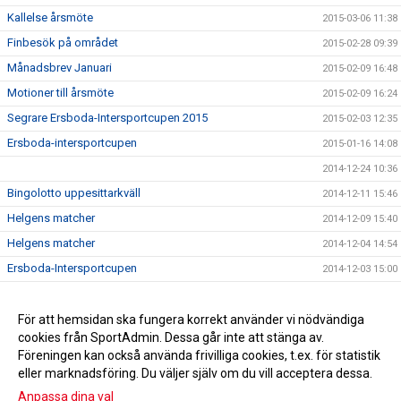
Kallelse årsmöte
2015-03-06 11:38
Finbesök på området
2015-02-28 09:39
Månadsbrev Januari
2015-02-09 16:48
Motioner till årsmöte
2015-02-09 16:24
Segrare Ersboda-Intersportcupen 2015
2015-02-03 12:35
Ersboda-intersportcupen
2015-01-16 14:08
2014-12-24 10:36
Bingolotto uppesittarkväll
2014-12-11 15:46
Helgens matcher
2014-12-09 15:40
Helgens matcher
2014-12-04 14:54
Ersboda-Intersportcupen
2014-12-03 15:00
Stöd Ersboda SK i julhandeln
2014-12-02 14:42
Inbjudan Change the game
För att hemsidan ska fungera korrekt använder vi nödvändiga
2014-09-18 14:44
cookies från SportAdmin. Dessa går inte att stänga av.
Månadsbrev augusti
2014-09-05 08:55
Föreningen kan också använda frivilliga cookies, t.ex. för statistik
eller marknadsföring. Du väljer själv om du vill acceptera dessa.
Anpassa dina val