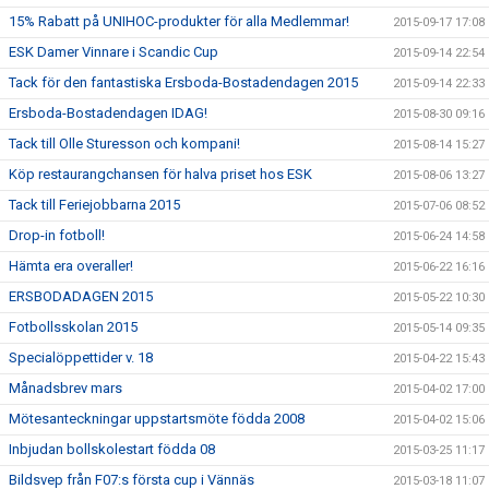
15% Rabatt på UNIHOC-produkter för alla Medlemmar!
2015-09-17 17:08
ESK Damer Vinnare i Scandic Cup
2015-09-14 22:54
Tack för den fantastiska Ersboda-Bostadendagen 2015
2015-09-14 22:33
Ersboda-Bostadendagen IDAG!
2015-08-30 09:16
Tack till Olle Sturesson och kompani!
2015-08-14 15:27
Köp restaurangchansen för halva priset hos ESK
2015-08-06 13:27
Tack till Feriejobbarna 2015
2015-07-06 08:52
Drop-in fotboll!
2015-06-24 14:58
Hämta era overaller!
2015-06-22 16:16
ERSBODADAGEN 2015
2015-05-22 10:30
Fotbollsskolan 2015
2015-05-14 09:35
Specialöppettider v. 18
2015-04-22 15:43
Månadsbrev mars
2015-04-02 17:00
Mötesanteckningar uppstartsmöte födda 2008
2015-04-02 15:06
Inbjudan bollskolestart födda 08
2015-03-25 11:17
Bildsvep från F07:s första cup i Vännäs
2015-03-18 11:07