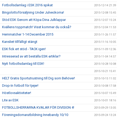
Fotbollsdamlag i ESK 2016 spikat
2015-12-14 21:39
Bingolottoförsäljning Under Julveckorna!
2015-12-08 15:45
Stöd ESK Genom att Köpa Dina Julklappar
2015-12-07 15:24
Kvällens toppmatch! Visst kommer du också?
2015-12-04 11:53
Hemmatcher 1-14 December 2015
2015-11-26 11:57
Kansliet tillfälligt stängt
2015-11-16 10:05
ESK fick ert stöd - TACK igen!
2015-11-09 12:36
Intresserad av att beställa ESK-artiklar?
2015-11-04 14:57
Nytt fotbollsdamlag till ESK!
2015-10-28 10:08
2015-10-21 15:41
HELT Gratis Sportutrustning till Dig som Behöver!
2015-10-15 11:02
Drop-In fotboll för tjejer!
2015-10-08 17:58
Höstlovsaktiviteter!
2015-10-07 15:49
Lite av ESK
2015-10-01 18:16
FOTBOLLSHERRARNA KVALAR FÖR DIVISION 4!
2015-09-29 13:05
Föreningsdomarutbildning Innebandy 10/10
2015-09-24 13:24