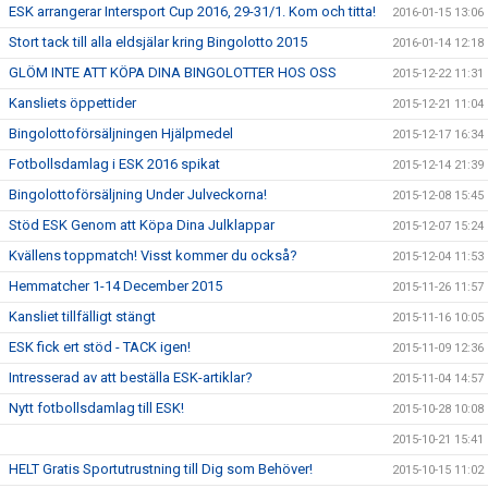
ESK arrangerar Intersport Cup 2016, 29-31/1. Kom och titta!
2016-01-15 13:06
Stort tack till alla eldsjälar kring Bingolotto 2015
2016-01-14 12:18
GLÖM INTE ATT KÖPA DINA BINGOLOTTER HOS OSS
2015-12-22 11:31
Kansliets öppettider
2015-12-21 11:04
Bingolottoförsäljningen Hjälpmedel
2015-12-17 16:34
Fotbollsdamlag i ESK 2016 spikat
2015-12-14 21:39
Bingolottoförsäljning Under Julveckorna!
2015-12-08 15:45
Stöd ESK Genom att Köpa Dina Julklappar
2015-12-07 15:24
Kvällens toppmatch! Visst kommer du också?
2015-12-04 11:53
Hemmatcher 1-14 December 2015
2015-11-26 11:57
Kansliet tillfälligt stängt
2015-11-16 10:05
ESK fick ert stöd - TACK igen!
2015-11-09 12:36
Intresserad av att beställa ESK-artiklar?
2015-11-04 14:57
Nytt fotbollsdamlag till ESK!
2015-10-28 10:08
2015-10-21 15:41
HELT Gratis Sportutrustning till Dig som Behöver!
2015-10-15 11:02