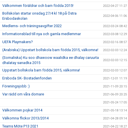
Välkommen föräldrar och barn födda 2015!
2022-04-27 11:27
Bollskolan startar onsdag 27/4 kl 18 på Östra
2022-04-06 11:06
Ersbodaskolan
Medlems- och träningsavgifter 2022
2022-03-24 08:42
Informationsblad till nya och gamla medlemmar
2022-03-08 12:29
UEFA Playmakers?
2022-02-16 08:57
(Arabiska) Uppstart bollskola barn födda 2015, välkomna!
2022-02-03 12:24
(Somaliska) Ku soo dhawoow waalidka ee dhalay caruurta
2022-02-03 12:15
dhalatay sanadka 2015
Uppstart bollskola barn födda 2015, välkomna!
2022-02-03 12:07
Ersboda SK- Bostadenfonden
2021-12-01 11:19
Föreningsjobb :)
2021-11-09 20:15
Var rädd om våra domare
2021-06-09 20:25
2021-05-24 17:05
Välkommen pojkar 2014
2021-05-18 13:14
Välkomna flickor 2013/2014
2021-04-28 09:14
Teams Möte P13 2021
2021-04-22 18:27