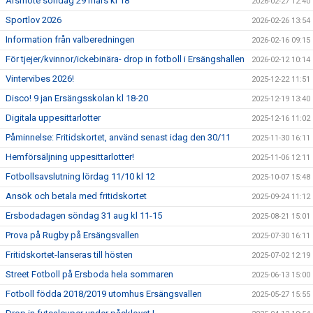
Årsmöte söndag 29 mars kl 18
2026-02-27 12:40
Sportlov 2026
2026-02-26 13:54
Information från valberedningen
2026-02-16 09:15
För tjejer/kvinnor/ickebinära- drop in fotboll i Ersängshallen
2026-02-12 10:14
Vintervibes 2026!
2025-12-22 11:51
Disco! 9 jan Ersängsskolan kl 18-20
2025-12-19 13:40
Digitala uppesittarlotter
2025-12-16 11:02
Påminnelse: Fritidskortet, använd senast idag den 30/11
2025-11-30 16:11
Hemförsäljning uppesittarlotter!
2025-11-06 12:11
Fotbollsavslutning lördag 11/10 kl 12
2025-10-07 15:48
Ansök och betala med fritidskortet
2025-09-24 11:12
Ersbodadagen söndag 31 aug kl 11-15
2025-08-21 15:01
Prova på Rugby på Ersängsvallen
2025-07-30 16:11
Fritidskortet-lanseras till hösten
2025-07-02 12:19
Street Fotboll på Ersboda hela sommaren
2025-06-13 15:00
Fotboll födda 2018/2019 utomhus Ersängsvallen
2025-05-27 15:55