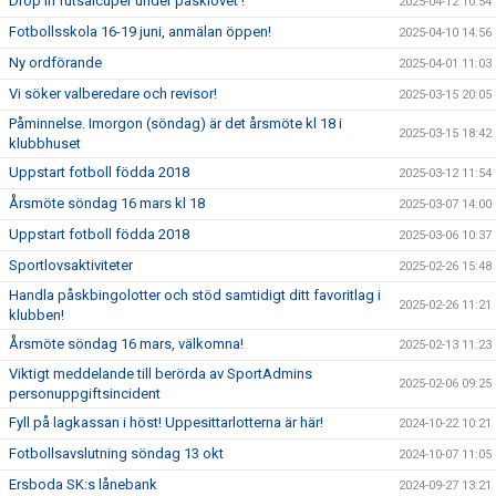
Drop in futsalcuper under påsklovet !
2025-04-12 10:54
Fotbollsskola 16-19 juni, anmälan öppen!
2025-04-10 14:56
Ny ordförande
2025-04-01 11:03
Vi söker valberedare och revisor!
2025-03-15 20:05
Påminnelse. Imorgon (söndag) är det årsmöte kl 18 i
2025-03-15 18:42
klubbhuset
Uppstart fotboll födda 2018
2025-03-12 11:54
Årsmöte söndag 16 mars kl 18
2025-03-07 14:00
Uppstart fotboll födda 2018
2025-03-06 10:37
Sportlovsaktiviteter
2025-02-26 15:48
Handla påskbingolotter och stöd samtidigt ditt favoritlag i
2025-02-26 11:21
klubben!
Årsmöte söndag 16 mars, välkomna!
2025-02-13 11:23
Viktigt meddelande till berörda av SportAdmins
2025-02-06 09:25
personuppgiftsincident
Fyll på lagkassan i höst! Uppesittarlotterna är här!
2024-10-22 10:21
Fotbollsavslutning söndag 13 okt
2024-10-07 11:05
Ersboda SK:s lånebank
2024-09-27 13:21