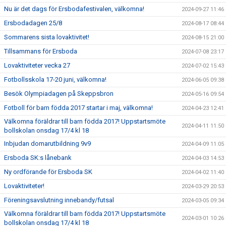
Nu är det dags för Ersbodafestivalen, välkomna!
2024-09-27 11:46
Ersbodadagen 25/8
2024-08-17 08:44
Sommarens sista lovaktivitet!
2024-08-15 21:00
Tillsammans för Ersboda
2024-07-08 23:17
Lovaktiviteter vecka 27
2024-07-02 15:43
Fotbollsskola 17-20 juni, välkomna!
2024-06-05 09:38
Besök Olympiadagen på Skeppsbron
2024-05-16 09:54
Fotboll för barn födda 2017 startar i maj, välkomna!
2024-04-23 12:41
Välkomna föräldrar till barn födda 2017! Uppstartsmöte
2024-04-11 11:50
bollskolan onsdag 17/4 kl 18
Inbjudan domarutbildning 9v9
2024-04-09 11:05
Ersboda SK:s lånebank
2024-04-03 14:53
Ny ordförande för Ersboda SK
2024-04-02 11:40
Lovaktiviteter!
2024-03-29 20:53
Föreningsavslutning innebandy/futsal
2024-03-05 09:34
Välkomna föräldrar till barn födda 2017! Uppstartsmöte
2024-03-01 10:26
bollskolan onsdag 17/4 kl 18