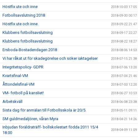
Höstfix ute och inne
2018-10-03 17:05
Fotbollsavslutning 2018
2018-09-30 00:17
Höstfix ute och inne.
2018-09-22 21:47
Klubbens fotbollsavslutning
2018-09-17 22:27
Klubbens fotbollsavslutning
2018-08-22 18:27
Ersboda-Bostadendagen 2018
2018-08-06 14:53
Vi har råkat ut för skadegörelse och söker iaktagelser
2018-07-15 21:38
Integritetspolicy- GDPR
2018-07-06 13:20
Kvartsfinal-VM
2018-07-04 21:46
Åttondelsfinal-VM
2018-07-03 12:20
VM- fotboll på kansliet!
2018-06-27 10:53
Arbetskväll
2018-06-08 23:38
Sista dag för anmälan till Fotbollsskola är 20/5.
2018-05-11 09:11
SM guldmedaljören, våran Myra
2018-04-21 14:26
Inbjudan föräldraträff- bollskolestart födda 2011 15/4
2018-04-09 11:09
18.00