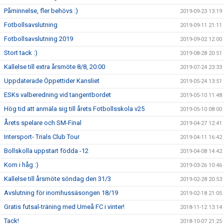
Påminnelse, fler behövs :)
2019-09-23 13:19
Fotbollsavslutning
2019-09-11 21:11
Fotbollsavslutning 2019
2019-09-02 12:00
Stort tack :)
2019-08-28 20:51
Kallelse till extra årsmöte 8/8, 20:00
2019-07-24 23:33
Uppdaterade Öppettider Kansliet
2019-05-24 13:51
ESKs valberedning vid tangentbordet
2019-05-10 11:48
Hög tid att anmäla sig till årets Fotbollsskola v25
2019-05-10 08:00
Årets spelare och SM-Final
2019-04-27 12:41
Intersport- Trials Club Tour
2019-04-11 16:42
Bollskolla uppstart födda -12
2019-04-08 14:42
Kom i håg :)
2019-03-26 10:46
Kallelse till årsmöte söndag den 31/3
2019-02-28 20:53
Avslutning för inomhussäsongen 18/19
2019-02-18 21:05
Gratis futsal-träning med Umeå FC i vinter!
2018-11-12 13:14
Tack!
2018-10-07 21:25