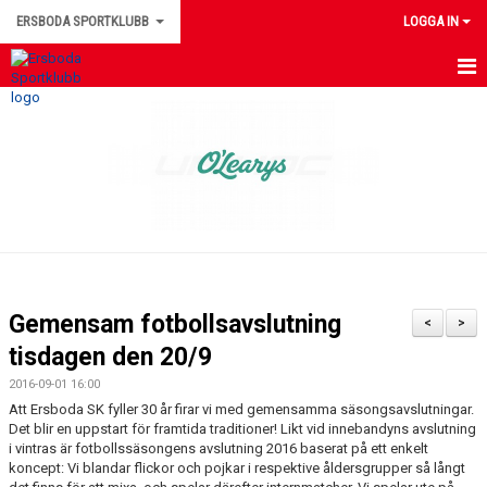
ERSBODA SPORTKLUBB
LOGGA IN
HEM
NYHETER
KONTAKTUPPGIFTER
MEDLEMSINFORMATION
MATCHER
Gemensam fotbollsavslutning
<
>
ERSBODA SK STYRELSE
tisdagen den 20/9
2016-09-01 16:00
DOKUMENT
Att Ersboda SK fyller 30 år firar vi med gemensamma säsongsavslutningar.
Det blir en uppstart för framtida traditioner! Likt vid innebandyns avslutning
LEDARINFORMATION
i vintras är fotbollssäsongens avslutning 2016 baserat på ett enkelt
koncept: Vi blandar flickor och pojkar i respektive åldersgrupper så långt
KALENDER