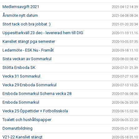
Medlemsavgift 2021
2021-04-12 14:39
Årsmöte nytt datum
2021-04-08 08:24
Stort tack och bra jobbat :)
2021-01-20 20:34
Uppesittarkväll 23 dec - levererad hem till DIG
2020-11-19 11:16
Kansliet stängt pga semester
2020-10-05 07:35
Ledarmöte - ESK Nu - Framåt
2020-09-18 11:10
Sista veckan av Sommarkul
2020-08-03 08:42
Stötta Ersboda SK
2020-07-31 21:39
Vecka 31 Sommarkul
2020-07-27 10:58
Vecka 29 Ersboda Sommarkul
2020-07-13 10:25
Ersboda Sommarkul Schema vecka 28
2020-07-06 08:36
Ersboda Sommarkul
2020-06-26 20:59
Vecka 25 Öppettider + Fotbollsskola
2020-06-15 02:46
Toalett och hushållspapper
2020-06-05 22:20
Domarutbildning
2020-05-21 09:47
V21-22 Kansliet stängt
2020-05-18 01:10