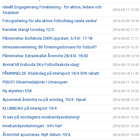
Ideellt Engagemang Föreläsning - för aktiva, ledare och
2016-05-11 15:29
föräldrar!
Fotografering för alla aktiva fotbollslag nästa vecka!
2016-05-09 10:39
Kansliet stängt torsdag 12/5
2016-05-02 17:27
Påminnelse: Bollskola 2009 Uppstart, 3/5 kl. 17-18
2016-05-02 17:17
Intresseinventering: Bli föreningsdomare för fotboll?
2016-04-29 10:37
Påminnelse: Extrainkallat Årsmöte 28/4 kl. 18:00
2016-04-28 12:18
Anmäl till Ersboda SKs Fotbollsskola idag!
2016-04-19 14:42
PÅMINNELSE: Klubbdag på Intersport 19/4 30% rabatt
2016-04-18 11:45
P00/01 Silvermedaljörer i Umecupen
2016-04-11 10:25
Ny styrelse i ESK
2016-04-10 19:56
Ajournerat årsmöte nu på söndag, 10/4 - Nyval
2016-04-08 10:29
KLUBBDAG på Intersport 19/4
2016-04-05 10:56
Vi ses på söndagens innebandyavslutning!
2016-04-01 15:55
Innebandyavslutningen - Info här!
2016-03-21 16:24
Årsmötet ajourneras. Nytt datum 10/4.
2016-03-21 16:04