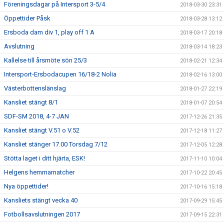
Föreningsdagar på Intersport 3-5/4
2018-03-30 23:31
Öppettider Påsk
2018-03-28 13:12
Ersboda dam div 1, play off 1 A
2018-03-17 20:18
Avslutning
2018-03-14 18:23
Kallelse till årsmöte sön 25/3
2018-02-21 12:34
Intersport-Ersbodacupen 16/18-2 Nolia
2018-02-16 13:00
Västerbottenslänslag
2018-01-27 22:19
Kansliet stängt 8/1
2018-01-07 20:54
SDF-SM 2018, 4-7 JAN
2017-12-26 21:35
Kansliet stängt V.51 o V.52
2017-12-18 11:27
Kansliet stänger 17.00 Torsdag 7/12
2017-12-05 12:28
Stötta laget i ditt hjärta, ESK!
2017-11-10 10:04
Helgens hemmamatcher
2017-10-22 20:45
Nya öppettider!
2017-10-16 15:18
Kansliets stängt vecka 40
2017-09-29 15:45
Fotbollsavslutningen 2017
2017-09-15 22:31