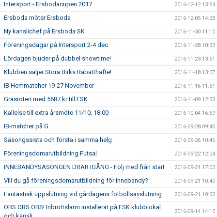
Intersport - Ersbodacupen 2017
2016-12-12 13:54
Ersboda möter Ersboda
2016-12-05 14:25
Ny kanslichef på Ersboda SK
2016-11-30 11:10
Föreningsdagar på Intersport 2-4 dec
2016-11-28 10:33
Lördagen bjuder på dubbel showtime!
2016-11-23 13:51
Klubben säljer Stora Birks Rabatthäfte!
2016-11-18 13:07
IB Hemmatcher 19-27 November
2016-11-16 11:51
Gräsroten med 5687 kr till ESK
2016-11-09 12:33
Kallelse till extra årsmöte 11/10, 18:00
2016-10-04 16:57
IB-matcher på G
2016-09-28 09:40
Säsongssista och första i samma helg
2016-09-26 10:46
Föreningsdomarutbildning Futsal
2016-09-22 12:04
INNEBANDYSÄSONGEN DRAR IGÅNG - Följ med från start
2016-09-21 17:03
Vill du gå föreningsdomarutbildning för innebandy?
2016-09-21 10:40
Fantastisk uppslutning vid gårdagens fotbollsavslutning
2016-09-21 10:32
OBS OBS OBS! Inbrottslarm installerat på ESK klubblokal
2016-09-14 14:10
och kansli