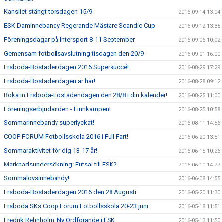
Kansliet stängt torsdagen 15/9
2016-09-14 13:04
ESK Daminnebandy Regerande Mästare Scandic Cup
2016-09-12 13:35
Föreningsdagar på Intersport 8-11 September
2016-09-06 10:02
Gemensam fotbollsavslutning tisdagen den 20/9
2016-09-01 16:00
Ersboda-Bostadendagen 2016 Supersuccé!
2016-08-29 17:29
Ersboda-Bostadendagen är här!
2016-08-28 09:12
Boka in Ersboda-Bostadendagen den 28/8 i din kalender!
2016-08-25 11:00
Föreningserbjudanden - Finnkampen!
2016-08-25 10:58
Sommarinnebandy superlyckat!
2016-08-11 14:56
COOP FORUM Fotbollsskola 2016 i Full Fart!
2016-06-20 13:51
Sommaraktivitet för dig 13-17 år!
2016-06-15 10:26
Marknadsundersökning: Futsal till ESK?
2016-06-10 14:27
Sommalovsinnebandy!
2016-06-08 14:55
Ersboda-Bostadendagen 2016 den 28 Augusti
2016-05-20 11:30
Ersboda SKs Coop Forum Fotbollsskola 20-23 juni
2016-05-18 11:51
Fredrik Rehnholm: Ny Ordförande i ESK
2016-05-13 11:50