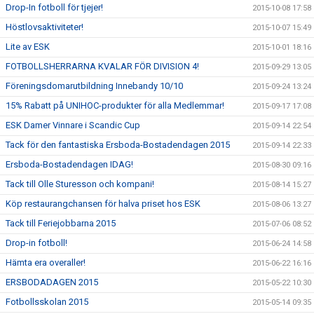
Drop-In fotboll för tjejer!
2015-10-08 17:58
Höstlovsaktiviteter!
2015-10-07 15:49
Lite av ESK
2015-10-01 18:16
FOTBOLLSHERRARNA KVALAR FÖR DIVISION 4!
2015-09-29 13:05
Föreningsdomarutbildning Innebandy 10/10
2015-09-24 13:24
15% Rabatt på UNIHOC-produkter för alla Medlemmar!
2015-09-17 17:08
ESK Damer Vinnare i Scandic Cup
2015-09-14 22:54
Tack för den fantastiska Ersboda-Bostadendagen 2015
2015-09-14 22:33
Ersboda-Bostadendagen IDAG!
2015-08-30 09:16
Tack till Olle Sturesson och kompani!
2015-08-14 15:27
Köp restaurangchansen för halva priset hos ESK
2015-08-06 13:27
Tack till Feriejobbarna 2015
2015-07-06 08:52
Drop-in fotboll!
2015-06-24 14:58
Hämta era overaller!
2015-06-22 16:16
ERSBODADAGEN 2015
2015-05-22 10:30
Fotbollsskolan 2015
2015-05-14 09:35