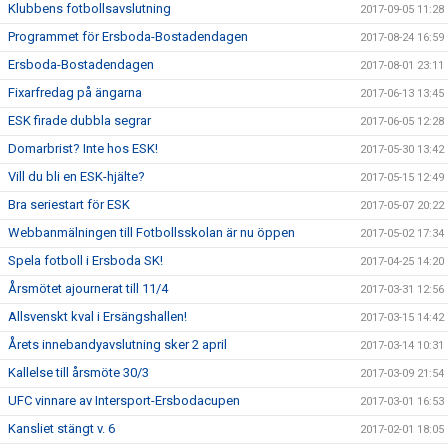
Klubbens fotbollsavslutning
2017-09-05 11:28
Programmet för Ersboda-Bostadendagen
2017-08-24 16:59
Ersboda-Bostadendagen
2017-08-01 23:11
Fixarfredag på ängarna
2017-06-13 13:45
ESK firade dubbla segrar
2017-06-05 12:28
Domarbrist? Inte hos ESK!
2017-05-30 13:42
Vill du bli en ESK-hjälte?
2017-05-15 12:49
Bra seriestart för ESK
2017-05-07 20:22
Webbanmälningen till Fotbollsskolan är nu öppen
2017-05-02 17:34
Spela fotboll i Ersboda SK!
2017-04-25 14:20
Årsmötet ajournerat till 11/4
2017-03-31 12:56
Allsvenskt kval i Ersängshallen!
2017-03-15 14:42
Årets innebandyavslutning sker 2 april
2017-03-14 10:31
Kallelse till årsmöte 30/3
2017-03-09 21:54
UFC vinnare av Intersport-Ersbodacupen
2017-03-01 16:53
Kansliet stängt v. 6
2017-02-01 18:05