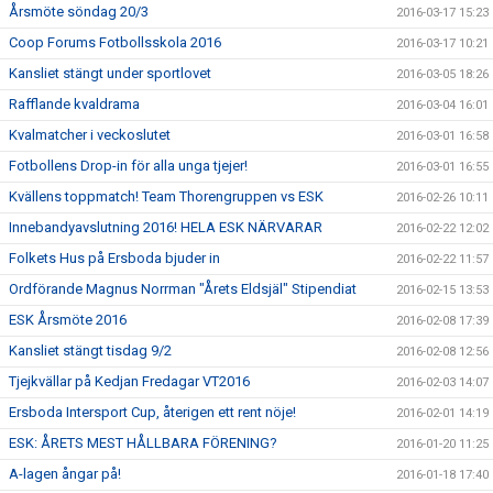
Årsmöte söndag 20/3
2016-03-17 15:23
Coop Forums Fotbollsskola 2016
2016-03-17 10:21
Kansliet stängt under sportlovet
2016-03-05 18:26
Rafflande kvaldrama
2016-03-04 16:01
Kvalmatcher i veckoslutet
2016-03-01 16:58
Fotbollens Drop-in för alla unga tjejer!
2016-03-01 16:55
Kvällens toppmatch! Team Thorengruppen vs ESK
2016-02-26 10:11
Innebandyavslutning 2016! HELA ESK NÄRVARAR
2016-02-22 12:02
Folkets Hus på Ersboda bjuder in
2016-02-22 11:57
Ordförande Magnus Norrman "Årets Eldsjäl" Stipendiat
2016-02-15 13:53
ESK Årsmöte 2016
2016-02-08 17:39
Kansliet stängt tisdag 9/2
2016-02-08 12:56
Tjejkvällar på Kedjan Fredagar VT2016
2016-02-03 14:07
Ersboda Intersport Cup, återigen ett rent nöje!
2016-02-01 14:19
ESK: ÅRETS MEST HÅLLBARA FÖRENING?
2016-01-20 11:25
A-lagen ångar på!
2016-01-18 17:40