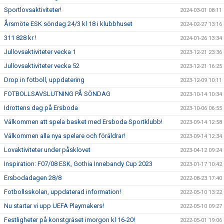
Sportlovsaktiviteter!
2024-03-01 08:11
Årsmöte ESK söndag 24/3 kl 18 i klubbhuset
2024-02-27 13:16
311 828 kr !
2024-01-26 13:34
Jullovsaktiviteter vecka 1
2023-12-21 23:36
Jullovsaktiviteter vecka 52
2023-12-21 16:25
Drop in fotboll, uppdatering
2023-12-09 10:11
FOTBOLLSAVSLUTNING PÅ SÖNDAG
2023-10-14 10:34
Idrottens dag på Ersboda
2023-10-06 06:55
Välkommen att spela basket med Ersboda Sportklubb!
2023-09-14 12:58
Välkommen alla nya spelare och föräldrar!
2023-09-14 12:34
Lovaktiviteter under påsklovet
2023-04-12 09:24
Inspiration: F07/08 ESK, Gothia Innebandy Cup 2023
2023-01-17 10:42
Ersbodadagen 28/8
2022-08-23 17:40
Fotbollsskolan, uppdaterad information!
2022-05-10 13:22
Nu startar vi upp UEFA Playmakers!
2022-05-10 09:27
Festligheter på konstgräset imorgon kl 16-20!
2022-05-01 19:06