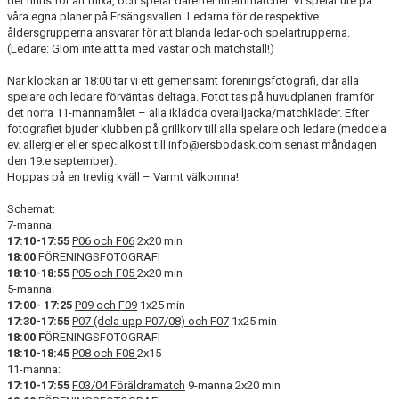
det finns för att mixa, och spelar därefter internmatcher. Vi spelar ute på
våra egna planer på Ersängsvallen. Ledarna för de respektive
åldersgrupperna ansvarar för att blanda ledar-och spelartrupperna.
HYRA/BOKA FOTBOLLSPLAN FÖR ICKE MEDLEMMAR
(Ledare: Glöm inte att ta med västar och matchställ!)
När klockan är 18:00 tar vi ett gemensamt föreningsfotografi, där alla
spelare och ledare förväntas deltaga. Fotot tas på huvudplanen framför
det norra 11-mannamålet – alla iklädda overalljacka/matchkläder. Efter
fotografiet bjuder klubben på grillkorv till alla spelare och ledare (meddela
ev. allergier eller specialkost till info@ersbodask.com senast måndagen
den 19:e september).
Hoppas på en trevlig kväll – Varmt välkomna!
Schemat:
7-manna:
17:10-17:55
P06 och F06
2x20 min
18:00
FÖRENINGSFOTOGRAFI
18:10-18:55
P05 och F05
2x20 min
5-manna:
17:00- 17:25
P09 och F09
1x25 min
17:30-17:55
P07 (dela upp P07/08) och F07
1x25 min
18:00 F
ÖRENINGSFOTOGRAFI
18:10-18:45
P08 och F08
2x15
11-manna:
17:10-17:55
F03/04 Föräldramatch
9-manna 2x20 min