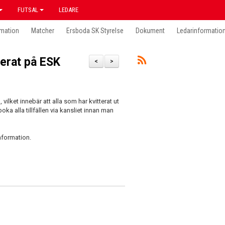
FUTSAL
LEDARE
mation
Matcher
Ersboda SK Styrelse
Dokument
Ledarinformatio
lerat på ESK
<
>
vilket innebär att alla som har kvitterat ut
ka alla tillfällen via kansliet innan man
nformation.