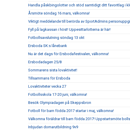
Handla påskbingolotter och stöd samtidigt ditt favoritlag i k
Årsmöte söndag 16 mars, välkomna!
Viktigt meddelande till berörda av SportAdmins personuppgi
Fyll på lagkassan i höst! Uppesittarlotterna är här!
Fotbollsavslutning söndag 13 okt
Ersboda SK:s lånebank
Nu är det dags för Ersbodafestivalen, välkomna!
Ersbodadagen 25/8
Sommarens sista lovaktivitet!
Tillsammans för Ersboda
Lovaktiviteter vecka 27
Fotbollsskola 17-20 juni, välkomna!
Besök Olympiadagen på Skeppsbron
Fotboll för barn födda 2017 startar i maj, välkomna!
Välkomna föräldrar till barn födda 2017! Uppstartsmöte boll
Inbjudan domarutbildning 9v9