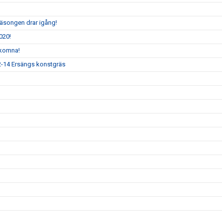
säsongen drar igång!
020!
lkomna!
12-14 Ersängs konstgräs