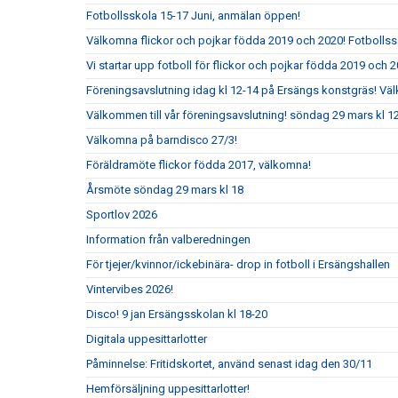
Fotbollsskola 15-17 Juni, anmälan öppen!
Välkomna flickor och pojkar födda 2019 och 2020! Fotbolls
Vi startar upp fotboll för flickor och pojkar födda 2019 och 2
Föreningsavslutning idag kl 12-14 på Ersängs konstgräs! Vä
Välkommen till vår föreningsavslutning! söndag 29 mars kl 
Välkomna på barndisco 27/3!
Föräldramöte flickor födda 2017, välkomna!
Årsmöte söndag 29 mars kl 18
Sportlov 2026
Information från valberedningen
För tjejer/kvinnor/ickebinära- drop in fotboll i Ersängshallen
Vintervibes 2026!
Disco! 9 jan Ersängsskolan kl 18-20
Digitala uppesittarlotter
Påminnelse: Fritidskortet, använd senast idag den 30/11
Hemförsäljning uppesittarlotter!