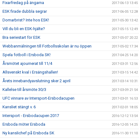
Fixarfredag på ängarna
2017-06-13 13:45
ESK firade dubbla segrar
2017-06-05 12:28
Domarbrist? Inte hos ESK!
2017-05-30 13:42
Vill du bli en ESK-hjälte?
2017-05-15 12:49
Bra seriestart för ESK
2017-05-07 20:22
Webbanmälningen till Fotbollsskolan är nu öppen
2017-05-02 17:34
Spela fotboll i Ersboda SK!
2017-04-25 14:20
Årsmötet ajournerat till 11/4
2017-03-31 12:56
Allsvenskt kval i Ersängshallen!
2017-03-15 14:42
Årets innebandyavslutning sker 2 april
2017-03-14 10:31
Kallelse till årsmöte 30/3
2017-03-09 21:54
UFC vinnare av Intersport-Ersbodacupen
2017-03-01 16:53
Kansliet stängt v. 6
2017-02-01 18:05
Intersport - Ersbodacupen 2017
2016-12-12 13:54
Ersboda möter Ersboda
2016-12-05 14:25
Ny kanslichef på Ersboda SK
2016-11-30 11:10