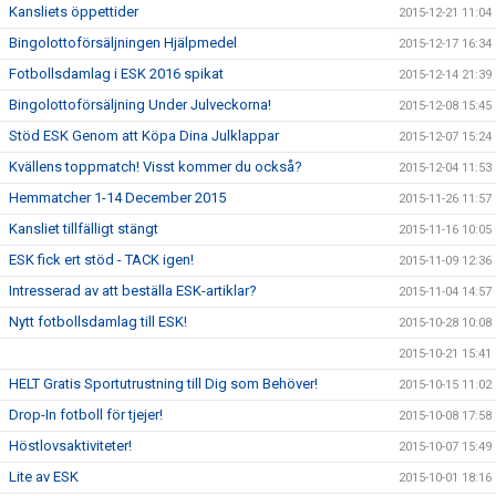
Kansliets öppettider
2015-12-21 11:04
Bingolottoförsäljningen Hjälpmedel
2015-12-17 16:34
Fotbollsdamlag i ESK 2016 spikat
2015-12-14 21:39
Bingolottoförsäljning Under Julveckorna!
2015-12-08 15:45
Stöd ESK Genom att Köpa Dina Julklappar
2015-12-07 15:24
Kvällens toppmatch! Visst kommer du också?
2015-12-04 11:53
Hemmatcher 1-14 December 2015
2015-11-26 11:57
Kansliet tillfälligt stängt
2015-11-16 10:05
ESK fick ert stöd - TACK igen!
2015-11-09 12:36
Intresserad av att beställa ESK-artiklar?
2015-11-04 14:57
Nytt fotbollsdamlag till ESK!
2015-10-28 10:08
2015-10-21 15:41
HELT Gratis Sportutrustning till Dig som Behöver!
2015-10-15 11:02
Drop-In fotboll för tjejer!
2015-10-08 17:58
Höstlovsaktiviteter!
2015-10-07 15:49
Lite av ESK
2015-10-01 18:16