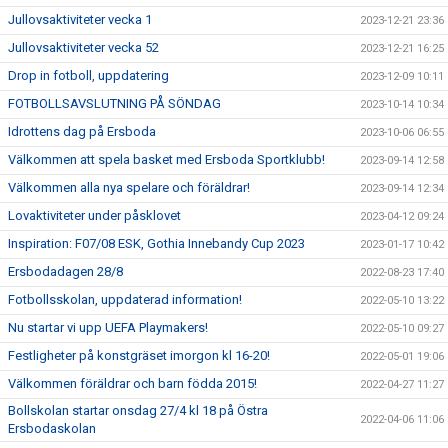
Jullovsaktiviteter vecka 1
2023-12-21 23:36
Jullovsaktiviteter vecka 52
2023-12-21 16:25
Drop in fotboll, uppdatering
2023-12-09 10:11
FOTBOLLSAVSLUTNING PÅ SÖNDAG
2023-10-14 10:34
Idrottens dag på Ersboda
2023-10-06 06:55
Välkommen att spela basket med Ersboda Sportklubb!
2023-09-14 12:58
Välkommen alla nya spelare och föräldrar!
2023-09-14 12:34
Lovaktiviteter under påsklovet
2023-04-12 09:24
Inspiration: F07/08 ESK, Gothia Innebandy Cup 2023
2023-01-17 10:42
Ersbodadagen 28/8
2022-08-23 17:40
Fotbollsskolan, uppdaterad information!
2022-05-10 13:22
Nu startar vi upp UEFA Playmakers!
2022-05-10 09:27
Festligheter på konstgräset imorgon kl 16-20!
2022-05-01 19:06
Välkommen föräldrar och barn födda 2015!
2022-04-27 11:27
Bollskolan startar onsdag 27/4 kl 18 på Östra
2022-04-06 11:06
Ersbodaskolan