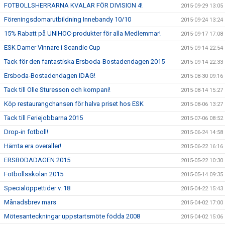
FOTBOLLSHERRARNA KVALAR FÖR DIVISION 4!
2015-09-29 13:05
Föreningsdomarutbildning Innebandy 10/10
2015-09-24 13:24
15% Rabatt på UNIHOC-produkter för alla Medlemmar!
2015-09-17 17:08
ESK Damer Vinnare i Scandic Cup
2015-09-14 22:54
Tack för den fantastiska Ersboda-Bostadendagen 2015
2015-09-14 22:33
Ersboda-Bostadendagen IDAG!
2015-08-30 09:16
Tack till Olle Sturesson och kompani!
2015-08-14 15:27
Köp restaurangchansen för halva priset hos ESK
2015-08-06 13:27
Tack till Feriejobbarna 2015
2015-07-06 08:52
Drop-in fotboll!
2015-06-24 14:58
Hämta era overaller!
2015-06-22 16:16
ERSBODADAGEN 2015
2015-05-22 10:30
Fotbollsskolan 2015
2015-05-14 09:35
Specialöppettider v. 18
2015-04-22 15:43
Månadsbrev mars
2015-04-02 17:00
Mötesanteckningar uppstartsmöte födda 2008
2015-04-02 15:06