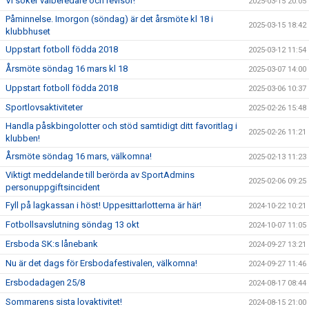
Vi söker valberedare och revisor!
2025-03-15 20:05
Påminnelse. Imorgon (söndag) är det årsmöte kl 18 i
2025-03-15 18:42
klubbhuset
Uppstart fotboll födda 2018
2025-03-12 11:54
Årsmöte söndag 16 mars kl 18
2025-03-07 14:00
Uppstart fotboll födda 2018
2025-03-06 10:37
Sportlovsaktiviteter
2025-02-26 15:48
Handla påskbingolotter och stöd samtidigt ditt favoritlag i
2025-02-26 11:21
klubben!
Årsmöte söndag 16 mars, välkomna!
2025-02-13 11:23
Viktigt meddelande till berörda av SportAdmins
2025-02-06 09:25
personuppgiftsincident
Fyll på lagkassan i höst! Uppesittarlotterna är här!
2024-10-22 10:21
Fotbollsavslutning söndag 13 okt
2024-10-07 11:05
Ersboda SK:s lånebank
2024-09-27 13:21
Nu är det dags för Ersbodafestivalen, välkomna!
2024-09-27 11:46
Ersbodadagen 25/8
2024-08-17 08:44
Sommarens sista lovaktivitet!
2024-08-15 21:00