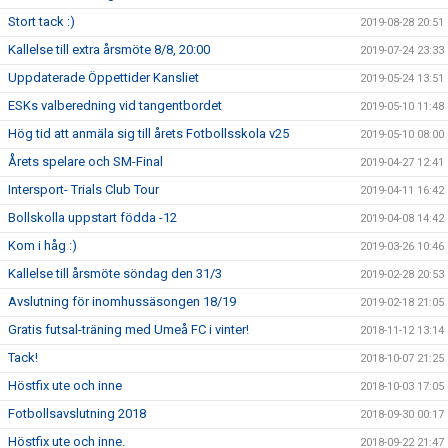
Stort tack :)
2019-08-28 20:51
Kallelse till extra årsmöte 8/8, 20:00
2019-07-24 23:33
Uppdaterade Öppettider Kansliet
2019-05-24 13:51
ESKs valberedning vid tangentbordet
2019-05-10 11:48
Hög tid att anmäla sig till årets Fotbollsskola v25
2019-05-10 08:00
Årets spelare och SM-Final
2019-04-27 12:41
Intersport- Trials Club Tour
2019-04-11 16:42
Bollskolla uppstart födda -12
2019-04-08 14:42
Kom i håg :)
2019-03-26 10:46
Kallelse till årsmöte söndag den 31/3
2019-02-28 20:53
Avslutning för inomhussäsongen 18/19
2019-02-18 21:05
Gratis futsal-träning med Umeå FC i vinter!
2018-11-12 13:14
Tack!
2018-10-07 21:25
Höstfix ute och inne
2018-10-03 17:05
Fotbollsavslutning 2018
2018-09-30 00:17
Höstfix ute och inne.
2018-09-22 21:47