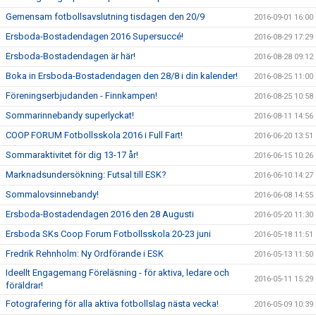
Gemensam fotbollsavslutning tisdagen den 20/9
2016-09-01 16:00
Ersboda-Bostadendagen 2016 Supersuccé!
2016-08-29 17:29
Ersboda-Bostadendagen är här!
2016-08-28 09:12
Boka in Ersboda-Bostadendagen den 28/8 i din kalender!
2016-08-25 11:00
Föreningserbjudanden - Finnkampen!
2016-08-25 10:58
Sommarinnebandy superlyckat!
2016-08-11 14:56
COOP FORUM Fotbollsskola 2016 i Full Fart!
2016-06-20 13:51
Sommaraktivitet för dig 13-17 år!
2016-06-15 10:26
Marknadsundersökning: Futsal till ESK?
2016-06-10 14:27
Sommalovsinnebandy!
2016-06-08 14:55
Ersboda-Bostadendagen 2016 den 28 Augusti
2016-05-20 11:30
Ersboda SKs Coop Forum Fotbollsskola 20-23 juni
2016-05-18 11:51
Fredrik Rehnholm: Ny Ordförande i ESK
2016-05-13 11:50
Ideellt Engagemang Föreläsning - för aktiva, ledare och
2016-05-11 15:29
föräldrar!
Fotografering för alla aktiva fotbollslag nästa vecka!
2016-05-09 10:39