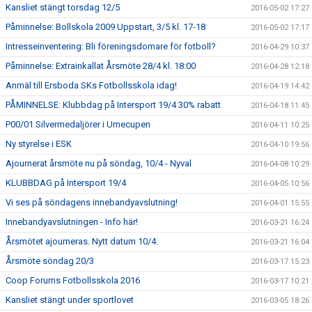
Kansliet stängt torsdag 12/5
2016-05-02 17:27
Påminnelse: Bollskola 2009 Uppstart, 3/5 kl. 17-18
2016-05-02 17:17
Intresseinventering: Bli föreningsdomare för fotboll?
2016-04-29 10:37
Påminnelse: Extrainkallat Årsmöte 28/4 kl. 18:00
2016-04-28 12:18
Anmäl till Ersboda SKs Fotbollsskola idag!
2016-04-19 14:42
PÅMINNELSE: Klubbdag på Intersport 19/4 30% rabatt
2016-04-18 11:45
P00/01 Silvermedaljörer i Umecupen
2016-04-11 10:25
Ny styrelse i ESK
2016-04-10 19:56
Ajournerat årsmöte nu på söndag, 10/4 - Nyval
2016-04-08 10:29
KLUBBDAG på Intersport 19/4
2016-04-05 10:56
Vi ses på söndagens innebandyavslutning!
2016-04-01 15:55
Innebandyavslutningen - Info här!
2016-03-21 16:24
Årsmötet ajourneras. Nytt datum 10/4.
2016-03-21 16:04
Årsmöte söndag 20/3
2016-03-17 15:23
Coop Forums Fotbollsskola 2016
2016-03-17 10:21
Kansliet stängt under sportlovet
2016-03-05 18:26