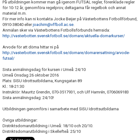
På utbildningen kommer man gå igenom FUTSAL regler, förenklade regler
för 10-12 år, genomföra regelprov, deltagarna får regelbok och annat
HYRA/BOKA FOTBOLLSPLAN FÖR ICKE MEDLEMMAR
material m.m.
För mer info kan ni kontakta Jocke Beijer på Västerbottens Fotbollförbund,
0910-38040 eller
joachim@vffboll.ac.se
.
Anmälan sker via Västerbottens Fotbollsförbunds hemsida:
http://vasterbotten.svenskfotboll.se/domare/aktuella-domarkurser/
Arvode för att döma hittar ni på
http://vasterbotten.svenskfotboll.se/domare/domarersattning/arvode-
futsal/
Sista anmälningsdag för kursen i Umeå: 24/10
Umeå Onsdag 26 oktober 2016
Plats: SISU Idrottsutbildarna, Kungsgatan 89
Kl.: 18-21:30
Instruktör: Mauritz Grendin, 070-3517931, och Ulf Hamrén, 0706069183
Sista anmälningsdag: 24/10!
Utbildningen genomförs i samarbete med SISU Idrottsutbildarna
Övriga utbildningar:
Distriktsdomarutbildning i Umeå: 18/10 och 20/10.
Distriktsdomarutbildning i Skellefteå: 25/10