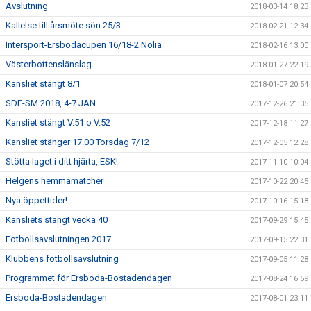
Avslutning
2018-03-14 18:23
Kallelse till årsmöte sön 25/3
2018-02-21 12:34
Intersport-Ersbodacupen 16/18-2 Nolia
2018-02-16 13:00
Västerbottenslänslag
2018-01-27 22:19
Kansliet stängt 8/1
2018-01-07 20:54
SDF-SM 2018, 4-7 JAN
2017-12-26 21:35
Kansliet stängt V.51 o V.52
2017-12-18 11:27
Kansliet stänger 17.00 Torsdag 7/12
2017-12-05 12:28
Stötta laget i ditt hjärta, ESK!
2017-11-10 10:04
Helgens hemmamatcher
2017-10-22 20:45
Nya öppettider!
2017-10-16 15:18
Kansliets stängt vecka 40
2017-09-29 15:45
Fotbollsavslutningen 2017
2017-09-15 22:31
Klubbens fotbollsavslutning
2017-09-05 11:28
Programmet för Ersboda-Bostadendagen
2017-08-24 16:59
Ersboda-Bostadendagen
2017-08-01 23:11