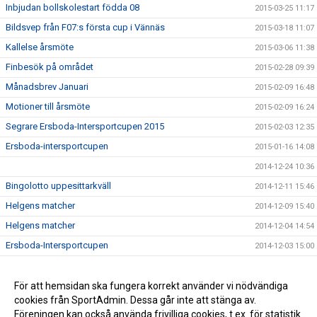
Inbjudan bollskolestart födda 08
2015-03-25 11:17
Bildsvep från F07:s första cup i Vännäs
2015-03-18 11:07
Kallelse årsmöte
2015-03-06 11:38
Finbesök på området
2015-02-28 09:39
Månadsbrev Januari
2015-02-09 16:48
Motioner till årsmöte
2015-02-09 16:24
Segrare Ersboda-Intersportcupen 2015
2015-02-03 12:35
Ersboda-intersportcupen
2015-01-16 14:08
2014-12-24 10:36
Bingolotto uppesittarkväll
2014-12-11 15:46
Helgens matcher
2014-12-09 15:40
Helgens matcher
2014-12-04 14:54
Ersboda-Intersportcupen
2014-12-03 15:00
Stöd Ersboda SK i julhandeln
2014-12-02 14:42
Inbjudan Change the game
För att hemsidan ska fungera korrekt använder vi nödvändiga
2014-09-18 14:44
cookies från SportAdmin. Dessa går inte att stänga av.
Månadsbrev augusti
2014-09-05 08:55
Föreningen kan också använda frivilliga cookies, t.ex. för statistik