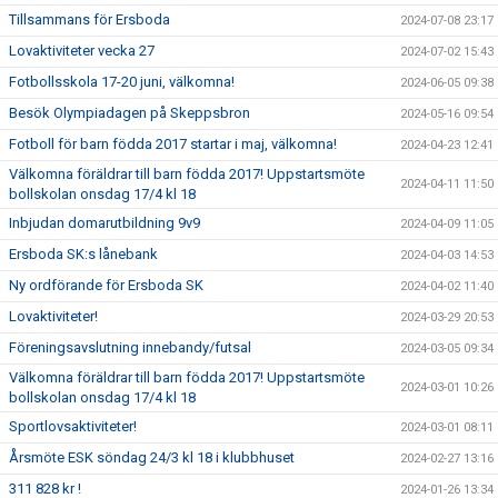
Tillsammans för Ersboda
2024-07-08 23:17
Lovaktiviteter vecka 27
2024-07-02 15:43
Fotbollsskola 17-20 juni, välkomna!
2024-06-05 09:38
Besök Olympiadagen på Skeppsbron
2024-05-16 09:54
Fotboll för barn födda 2017 startar i maj, välkomna!
2024-04-23 12:41
Välkomna föräldrar till barn födda 2017! Uppstartsmöte
2024-04-11 11:50
bollskolan onsdag 17/4 kl 18
Inbjudan domarutbildning 9v9
2024-04-09 11:05
Ersboda SK:s lånebank
2024-04-03 14:53
Ny ordförande för Ersboda SK
2024-04-02 11:40
Lovaktiviteter!
2024-03-29 20:53
Föreningsavslutning innebandy/futsal
2024-03-05 09:34
Välkomna föräldrar till barn födda 2017! Uppstartsmöte
2024-03-01 10:26
bollskolan onsdag 17/4 kl 18
Sportlovsaktiviteter!
2024-03-01 08:11
Årsmöte ESK söndag 24/3 kl 18 i klubbhuset
2024-02-27 13:16
311 828 kr !
2024-01-26 13:34