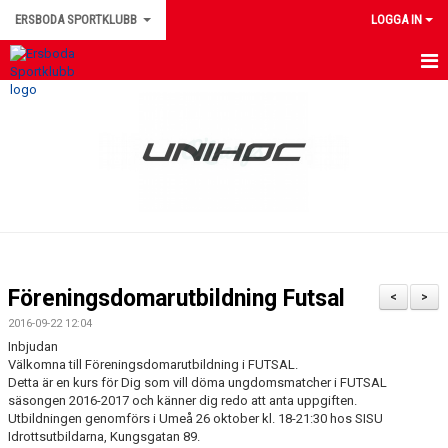
ERSBODA SPORTKLUBB
LOGGA IN
HEM
NYHETER
KONTAKTUPPGIFTER
MEDLEMSINFORMATION
MATCHER
Föreningsdomarutbildning Futsal
<
>
ERSBODA SK STYRELSE
2016-09-22 12:04
Inbjudan
DOKUMENT
Välkomna till Föreningsdomarutbildning i FUTSAL.
Detta är en kurs för Dig som vill döma ungdomsmatcher i FUTSAL
säsongen 2016-2017 och känner dig redo att anta uppgiften.
LEDARINFORMATION
Utbildningen genomförs i Umeå 26 oktober kl. 18-21:30 hos SISU
Idrottsutbildarna, Kungsgatan 89.
KALENDER