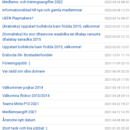
Medlems- och träningsavgifter 2022
2022-03-24 08:42
Informationsblad till nya och gamla medlemmar
2022-03-08 12:29
UEFA Playmakers?
2022-02-16 08:57
(Arabiska) Uppstart bollskola barn födda 2015, välkomna!
2022-02-03 12:24
(Somaliska) Ku soo dhawoow waalidka ee dhalay caruurta
2022-02-03 12:15
dhalatay sanadka 2015
Uppstart bollskola barn födda 2015, välkomna!
2022-02-03 12:07
Ersboda SK- Bostadenfonden
2021-12-01 11:19
Föreningsjobb :)
2021-11-09 20:15
Var rädd om våra domare
2021-06-09 20:25
2021-05-24 17:05
Välkommen pojkar 2014
2021-05-18 13:14
Välkomna flickor 2013/2014
2021-04-28 09:14
Teams Möte P13 2021
2021-04-22 18:27
Medlemsavgift 2021
2021-04-12 14:39
Årsmöte nytt datum
2021-04-08 08:24
Stort tack och bra jobbat :)
2021-01-20 20:34