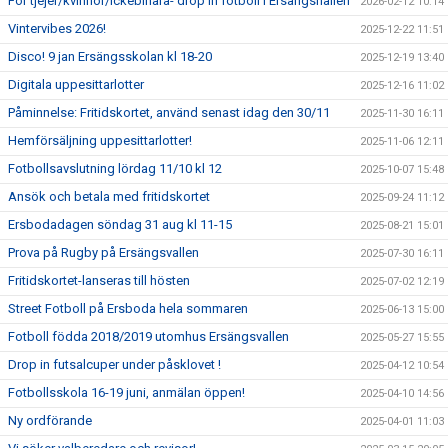
För tjejer/kvinnor/ickebinära- drop in fotboll i Ersängshallen
2026-02-12 10:14
Vintervibes 2026!
2025-12-22 11:51
Disco! 9 jan Ersängsskolan kl 18-20
2025-12-19 13:40
Digitala uppesittarlotter
2025-12-16 11:02
Påminnelse: Fritidskortet, använd senast idag den 30/11
2025-11-30 16:11
Hemförsäljning uppesittarlotter!
2025-11-06 12:11
Fotbollsavslutning lördag 11/10 kl 12
2025-10-07 15:48
Ansök och betala med fritidskortet
2025-09-24 11:12
Ersbodadagen söndag 31 aug kl 11-15
2025-08-21 15:01
Prova på Rugby på Ersängsvallen
2025-07-30 16:11
Fritidskortet-lanseras till hösten
2025-07-02 12:19
Street Fotboll på Ersboda hela sommaren
2025-06-13 15:00
Fotboll födda 2018/2019 utomhus Ersängsvallen
2025-05-27 15:55
Drop in futsalcuper under påsklovet !
2025-04-12 10:54
Fotbollsskola 16-19 juni, anmälan öppen!
2025-04-10 14:56
Ny ordförande
2025-04-01 11:03