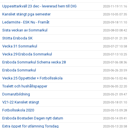
Uppesittarkväll 23 dec - levererad hem till DIG
2020-11-19 11:16
Kansliet stängt pga semester
2020-10-05 07:35
Ledarmöte - ESK Nu - Framåt
2020-09-18 11:10
Sista veckan av Sommarkul
2020-08-03 08:42
Stötta Ersboda SK
2020-07-31 21:39
Vecka 31 Sommarkul
2020-07-27 10:58
Vecka 29 Ersboda Sommarkul
2020-07-13 10:25
Ersboda Sommarkul Schema vecka 28
2020-07-06 08:36
Ersboda Sommarkul
2020-06-26 20:59
Vecka 25 Öppettider + Fotbollsskola
2020-06-15 02:46
Toalett och hushållspapper
2020-06-05 22:20
Domarutbildning
2020-05-21 09:47
V21-22 Kansliet stängt
2020-05-18 01:10
Fotbollsskola 2020
2020-05-15 09:28
Ersboda Bostaden Dagen nytt datum
2020-05-14 09:41
Extra öppet för utlämning Torsdag
2020-05-13 20:58