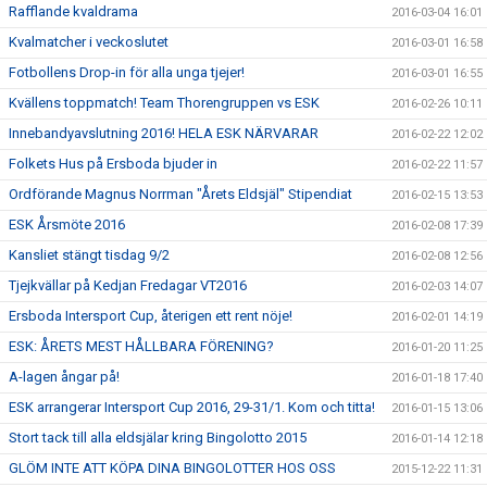
Rafflande kvaldrama
2016-03-04 16:01
Kvalmatcher i veckoslutet
2016-03-01 16:58
Fotbollens Drop-in för alla unga tjejer!
2016-03-01 16:55
Kvällens toppmatch! Team Thorengruppen vs ESK
2016-02-26 10:11
Innebandyavslutning 2016! HELA ESK NÄRVARAR
2016-02-22 12:02
Folkets Hus på Ersboda bjuder in
2016-02-22 11:57
Ordförande Magnus Norrman "Årets Eldsjäl" Stipendiat
2016-02-15 13:53
ESK Årsmöte 2016
2016-02-08 17:39
Kansliet stängt tisdag 9/2
2016-02-08 12:56
Tjejkvällar på Kedjan Fredagar VT2016
2016-02-03 14:07
Ersboda Intersport Cup, återigen ett rent nöje!
2016-02-01 14:19
ESK: ÅRETS MEST HÅLLBARA FÖRENING?
2016-01-20 11:25
A-lagen ångar på!
2016-01-18 17:40
ESK arrangerar Intersport Cup 2016, 29-31/1. Kom och titta!
2016-01-15 13:06
Stort tack till alla eldsjälar kring Bingolotto 2015
2016-01-14 12:18
GLÖM INTE ATT KÖPA DINA BINGOLOTTER HOS OSS
2015-12-22 11:31