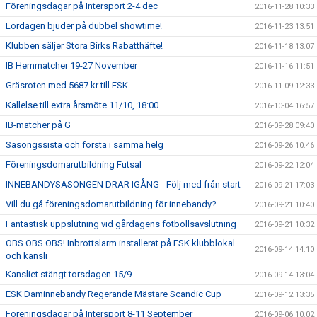
Föreningsdagar på Intersport 2-4 dec
2016-11-28 10:33
Lördagen bjuder på dubbel showtime!
2016-11-23 13:51
Klubben säljer Stora Birks Rabatthäfte!
2016-11-18 13:07
IB Hemmatcher 19-27 November
2016-11-16 11:51
Gräsroten med 5687 kr till ESK
2016-11-09 12:33
Kallelse till extra årsmöte 11/10, 18:00
2016-10-04 16:57
IB-matcher på G
2016-09-28 09:40
Säsongssista och första i samma helg
2016-09-26 10:46
Föreningsdomarutbildning Futsal
2016-09-22 12:04
INNEBANDYSÄSONGEN DRAR IGÅNG - Följ med från start
2016-09-21 17:03
Vill du gå föreningsdomarutbildning för innebandy?
2016-09-21 10:40
Fantastisk uppslutning vid gårdagens fotbollsavslutning
2016-09-21 10:32
OBS OBS OBS! Inbrottslarm installerat på ESK klubblokal
2016-09-14 14:10
och kansli
Kansliet stängt torsdagen 15/9
2016-09-14 13:04
ESK Daminnebandy Regerande Mästare Scandic Cup
2016-09-12 13:35
Föreningsdagar på Intersport 8-11 September
2016-09-06 10:02