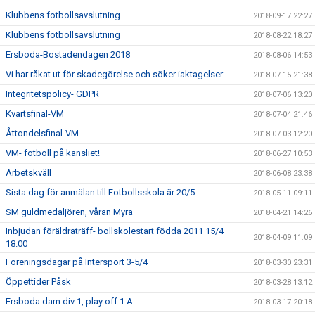
Klubbens fotbollsavslutning
2018-09-17 22:27
Klubbens fotbollsavslutning
2018-08-22 18:27
Ersboda-Bostadendagen 2018
2018-08-06 14:53
Vi har råkat ut för skadegörelse och söker iaktagelser
2018-07-15 21:38
Integritetspolicy- GDPR
2018-07-06 13:20
Kvartsfinal-VM
2018-07-04 21:46
Åttondelsfinal-VM
2018-07-03 12:20
VM- fotboll på kansliet!
2018-06-27 10:53
Arbetskväll
2018-06-08 23:38
Sista dag för anmälan till Fotbollsskola är 20/5.
2018-05-11 09:11
SM guldmedaljören, våran Myra
2018-04-21 14:26
Inbjudan föräldraträff- bollskolestart födda 2011 15/4
2018-04-09 11:09
18.00
Föreningsdagar på Intersport 3-5/4
2018-03-30 23:31
Öppettider Påsk
2018-03-28 13:12
Ersboda dam div 1, play off 1 A
2018-03-17 20:18