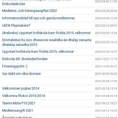
2022-04-06 11:06
Ersbodaskolan
Medlems- och träningsavgifter 2022
2022-03-24 08:42
Informationsblad till nya och gamla medlemmar
2022-03-08 12:29
UEFA Playmakers?
2022-02-16 08:57
(Arabiska) Uppstart bollskola barn födda 2015, välkomna!
2022-02-03 12:24
(Somaliska) Ku soo dhawoow waalidka ee dhalay caruurta
2022-02-03 12:15
dhalatay sanadka 2015
Uppstart bollskola barn födda 2015, välkomna!
2022-02-03 12:07
Ersboda SK- Bostadenfonden
2021-12-01 11:19
Föreningsjobb :)
2021-11-09 20:15
Var rädd om våra domare
2021-06-09 20:25
2021-05-24 17:05
Välkommen pojkar 2014
2021-05-18 13:14
Välkomna flickor 2013/2014
2021-04-28 09:14
Teams Möte P13 2021
2021-04-22 18:27
Medlemsavgift 2021
2021-04-12 14:39
Årsmöte nytt datum