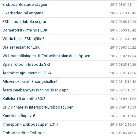
Ersboda-Bostadendagen
2017-08-01 23:11
Fixarfredag på ängarna
2017-06-13 13:45
ESK firade dubbla segrar
2017-06-05 12:28
Domarbrist? Inte hos ESK!
2017-05-30 13:42
Vill du bli en ESK-hjälte?
2017-05-15 12:49
Bra seriestart för ESK
2017-05-07 20:22
Webbanmälningen till Fotbollsskolan är nu öppen
2017-05-02 17:34
Spela fotboll i Ersboda SK!
2017-04-25 14:20
Årsmötet ajournerat till 11/4
2017-03-31 12:56
Allsvenskt kval i Ersängshallen!
2017-03-15 14:42
Årets innebandyavslutning sker 2 april
2017-03-14 10:31
Kallelse till årsmöte 30/3
2017-03-09 21:54
UFC vinnare av Intersport-Ersbodacupen
2017-03-01 16:53
Kansliet stängt v. 6
2017-02-01 18:05
Intersport - Ersbodacupen 2017
2016-12-12 13:54
Ersboda möter Ersboda
2016-12-05 14:25