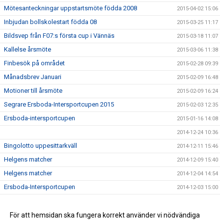
Mötesanteckningar uppstartsmöte födda 2008
2015-04-02 15:06
Inbjudan bollskolestart födda 08
2015-03-25 11:17
Bildsvep från F07:s första cup i Vännäs
2015-03-18 11:07
Kallelse årsmöte
2015-03-06 11:38
Finbesök på området
2015-02-28 09:39
Månadsbrev Januari
2015-02-09 16:48
Motioner till årsmöte
2015-02-09 16:24
Segrare Ersboda-Intersportcupen 2015
2015-02-03 12:35
Ersboda-intersportcupen
2015-01-16 14:08
2014-12-24 10:36
Bingolotto uppesittarkväll
2014-12-11 15:46
Helgens matcher
2014-12-09 15:40
Helgens matcher
2014-12-04 14:54
Ersboda-Intersportcupen
2014-12-03 15:00
Stöd Ersboda SK i julhandeln
2014-12-02 14:42
Inbjudan Change the game
För att hemsidan ska fungera korrekt använder vi nödvändiga
2014-09-18 14:44