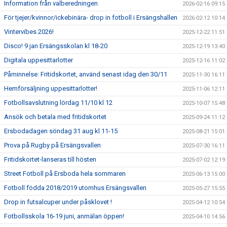
Information från valberedningen
2026-02-16 09:15
För tjejer/kvinnor/ickebinära- drop in fotboll i Ersängshallen
2026-02-12 10:14
Vintervibes 2026!
2025-12-22 11:51
Disco! 9 jan Ersängsskolan kl 18-20
2025-12-19 13:40
Digitala uppesittarlotter
2025-12-16 11:02
Påminnelse: Fritidskortet, använd senast idag den 30/11
2025-11-30 16:11
Hemförsäljning uppesittarlotter!
2025-11-06 12:11
Fotbollsavslutning lördag 11/10 kl 12
2025-10-07 15:48
Ansök och betala med fritidskortet
2025-09-24 11:12
Ersbodadagen söndag 31 aug kl 11-15
2025-08-21 15:01
Prova på Rugby på Ersängsvallen
2025-07-30 16:11
Fritidskortet-lanseras till hösten
2025-07-02 12:19
Street Fotboll på Ersboda hela sommaren
2025-06-13 15:00
Fotboll födda 2018/2019 utomhus Ersängsvallen
2025-05-27 15:55
Drop in futsalcuper under påsklovet !
2025-04-12 10:54
Fotbollsskola 16-19 juni, anmälan öppen!
2025-04-10 14:56