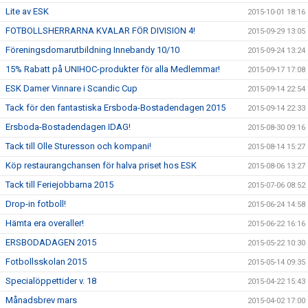
Lite av ESK
2015-10-01 18:16
FOTBOLLSHERRARNA KVALAR FÖR DIVISION 4!
2015-09-29 13:05
Föreningsdomarutbildning Innebandy 10/10
2015-09-24 13:24
15% Rabatt på UNIHOC-produkter för alla Medlemmar!
2015-09-17 17:08
ESK Damer Vinnare i Scandic Cup
2015-09-14 22:54
Tack för den fantastiska Ersboda-Bostadendagen 2015
2015-09-14 22:33
Ersboda-Bostadendagen IDAG!
2015-08-30 09:16
Tack till Olle Sturesson och kompani!
2015-08-14 15:27
Köp restaurangchansen för halva priset hos ESK
2015-08-06 13:27
Tack till Feriejobbarna 2015
2015-07-06 08:52
Drop-in fotboll!
2015-06-24 14:58
Hämta era overaller!
2015-06-22 16:16
ERSBODADAGEN 2015
2015-05-22 10:30
Fotbollsskolan 2015
2015-05-14 09:35
Specialöppettider v. 18
2015-04-22 15:43
Månadsbrev mars
2015-04-02 17:00