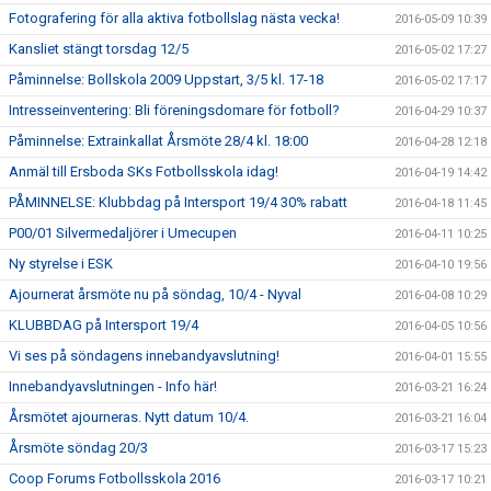
Fotografering för alla aktiva fotbollslag nästa vecka!
2016-05-09 10:39
Kansliet stängt torsdag 12/5
2016-05-02 17:27
Påminnelse: Bollskola 2009 Uppstart, 3/5 kl. 17-18
2016-05-02 17:17
Intresseinventering: Bli föreningsdomare för fotboll?
2016-04-29 10:37
Påminnelse: Extrainkallat Årsmöte 28/4 kl. 18:00
2016-04-28 12:18
Anmäl till Ersboda SKs Fotbollsskola idag!
2016-04-19 14:42
PÅMINNELSE: Klubbdag på Intersport 19/4 30% rabatt
2016-04-18 11:45
P00/01 Silvermedaljörer i Umecupen
2016-04-11 10:25
Ny styrelse i ESK
2016-04-10 19:56
Ajournerat årsmöte nu på söndag, 10/4 - Nyval
2016-04-08 10:29
KLUBBDAG på Intersport 19/4
2016-04-05 10:56
Vi ses på söndagens innebandyavslutning!
2016-04-01 15:55
Innebandyavslutningen - Info här!
2016-03-21 16:24
Årsmötet ajourneras. Nytt datum 10/4.
2016-03-21 16:04
Årsmöte söndag 20/3
2016-03-17 15:23
Coop Forums Fotbollsskola 2016
2016-03-17 10:21