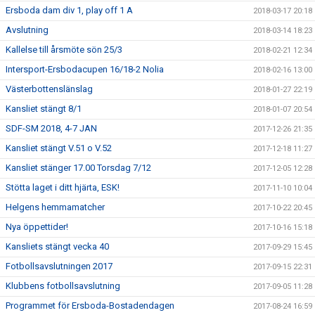
Ersboda dam div 1, play off 1 A
2018-03-17 20:18
Avslutning
2018-03-14 18:23
Kallelse till årsmöte sön 25/3
2018-02-21 12:34
Intersport-Ersbodacupen 16/18-2 Nolia
2018-02-16 13:00
Västerbottenslänslag
2018-01-27 22:19
Kansliet stängt 8/1
2018-01-07 20:54
SDF-SM 2018, 4-7 JAN
2017-12-26 21:35
Kansliet stängt V.51 o V.52
2017-12-18 11:27
Kansliet stänger 17.00 Torsdag 7/12
2017-12-05 12:28
Stötta laget i ditt hjärta, ESK!
2017-11-10 10:04
Helgens hemmamatcher
2017-10-22 20:45
Nya öppettider!
2017-10-16 15:18
Kansliets stängt vecka 40
2017-09-29 15:45
Fotbollsavslutningen 2017
2017-09-15 22:31
Klubbens fotbollsavslutning
2017-09-05 11:28
Programmet för Ersboda-Bostadendagen
2017-08-24 16:59