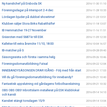
Ny kanslichef på Ersboda SK
2016-11-30 11:10
Föreningsdagar på Intersport 2-4 dec
2016-11-28 10:33
Lördagen bjuder på dubbel showtime!
2016-11-23 13:51
Klubben säljer Stora Birks Rabatthäfte!
2016-11-18 13:07
IB Hemmatcher 19-27 November
2016-11-16 11:51
Gräsroten med 5687 kr till ESK
2016-11-09 12:33
Kallelse till extra årsmöte 11/10, 18:00
2016-10-04 16:57
IB-matcher på G
2016-09-28 09:40
Säsongssista och första i samma helg
2016-09-26 10:46
Föreningsdomarutbildning Futsal
2016-09-22 12:04
INNEBANDYSÄSONGEN DRAR IGÅNG - Följ med från start
2016-09-21 17:03
Vill du gå föreningsdomarutbildning för innebandy?
2016-09-21 10:40
Fantastisk uppslutning vid gårdagens fotbollsavslutning
2016-09-21 10:32
OBS OBS OBS! Inbrottslarm installerat på ESK klubblokal
2016-09-14 14:10
och kansli
Kansliet stängt torsdagen 15/9
2016-09-14 13:04