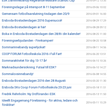
ESK Daminnebandy Regerande Mästare Scandic Cup
2016-09-12 13:35
Föreningsdagar på Intersport 8-11 September
2016-09-06 10:02
Gemensam fotbollsavslutning tisdagen den 20/9
2016-09-01 16:00
Ersboda-Bostadendagen 2016 Supersuccé!
2016-08-29 17:29
Ersboda-Bostadendagen är här!
2016-08-28 09:12
Boka in Ersboda-Bostadendagen den 28/8 i din kalender!
2016-08-25 11:00
Föreningserbjudanden - Finnkampen!
2016-08-25 10:58
Sommarinnebandy superlyckat!
2016-08-11 14:56
COOP FORUM Fotbollsskola 2016 i Full Fart!
2016-06-20 13:51
Sommaraktivitet för dig 13-17 år!
2016-06-15 10:26
Marknadsundersökning: Futsal till ESK?
2016-06-10 14:27
Sommalovsinnebandy!
2016-06-08 14:55
Ersboda-Bostadendagen 2016 den 28 Augusti
2016-05-20 11:30
Ersboda SKs Coop Forum Fotbollsskola 20-23 juni
2016-05-18 11:51
Fredrik Rehnholm: Ny Ordförande i ESK
2016-05-13 11:50
Ideellt Engagemang Föreläsning - för aktiva, ledare och
2016-05-11 15:29
föräldrar!