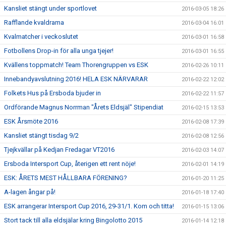
Kansliet stängt under sportlovet
2016-03-05 18:26
Rafflande kvaldrama
2016-03-04 16:01
Kvalmatcher i veckoslutet
2016-03-01 16:58
Fotbollens Drop-in för alla unga tjejer!
2016-03-01 16:55
Kvällens toppmatch! Team Thorengruppen vs ESK
2016-02-26 10:11
Innebandyavslutning 2016! HELA ESK NÄRVARAR
2016-02-22 12:02
Folkets Hus på Ersboda bjuder in
2016-02-22 11:57
Ordförande Magnus Norrman "Årets Eldsjäl" Stipendiat
2016-02-15 13:53
ESK Årsmöte 2016
2016-02-08 17:39
Kansliet stängt tisdag 9/2
2016-02-08 12:56
Tjejkvällar på Kedjan Fredagar VT2016
2016-02-03 14:07
Ersboda Intersport Cup, återigen ett rent nöje!
2016-02-01 14:19
ESK: ÅRETS MEST HÅLLBARA FÖRENING?
2016-01-20 11:25
A-lagen ångar på!
2016-01-18 17:40
ESK arrangerar Intersport Cup 2016, 29-31/1. Kom och titta!
2016-01-15 13:06
Stort tack till alla eldsjälar kring Bingolotto 2015
2016-01-14 12:18