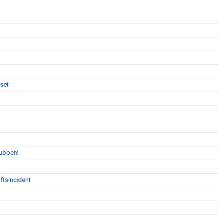
uset
lubben!
ftsincident