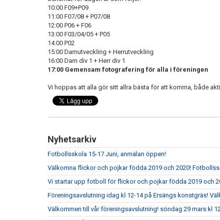
10:00 F09+P09
11:00 F07/08 + P07/08
12:00 P06 + F06
13:00 F03/04/05 + P05
14:00 P02
15:00 Damutveckling + Herrutveckling
16:00 Dam div 1 + Herr div 1
17:00 Gemensam fotografering för alla i föreningen
Vi hoppas att alla gör sitt allra bästa för att komma, både ak
Nyhetsarkiv
Fotbollsskola 15-17 Juni, anmälan öppen!
Välkomna flickor och pojkar födda 2019 och 2020! Fotbolls
Vi startar upp fotboll för flickor och pojkar födda 2019 och 2
Föreningsavslutning idag kl 12-14 på Ersängs konstgräs! Vä
Välkommen till vår föreningsavslutning! söndag 29 mars kl 