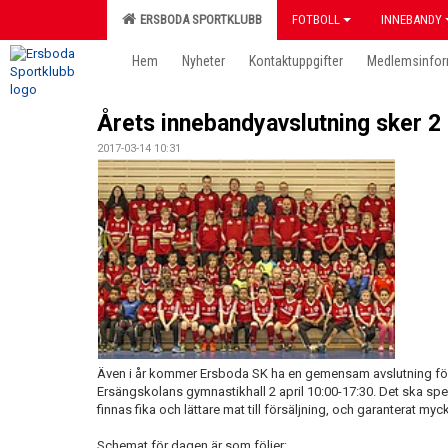
ERSBODA SPORTKLUBB
FOTBOLL
INNEBANDY
Hem
Nyheter
Kontaktuppgifter
Medlemsinfor
Årets innebandyavslutning sker 2 
2017-03-14 10:31
Även i år kommer Ersboda SK ha en gemensam avslutning för
Ersängskolans gymnastikhall 2 april 10:00-17:30. Det ska spe
finnas fika och lättare mat till försäljning, och garanterat myck
Schemat för dagen är som följer: