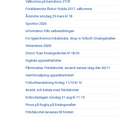
Välkomna på barndisco 27/3!
Föräldramöte flickor födda 2017, välkomna!
Årsmöte söndag 29 mars kl 18
Sportlov 2026
Information från valberedningen
För tjejer/kvinnor/ickebinära- drop in fotboll i Ersängshallen
Vintervibes 2026!
Disco! 9 jan Ersängsskolan kl 18-20
Digitala uppesittarlotter
Påminnelse: Fritidskortet, använd senast idag den 30/11
Hemförsäljning uppesittarlotter!
Fotbollsavslutning lördag 11/10 kl 12
Ansök och betala med fritidskortet
Ersbodadagen söndag 31 aug kl 11-15
Prova på Rugby på Ersängsvallen
Fritidskortet-lanseras till hösten