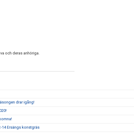
tiva och deras anhöriga.
säsongen drar igång!
020!
lkomna!
12-14 Ersängs konstgräs