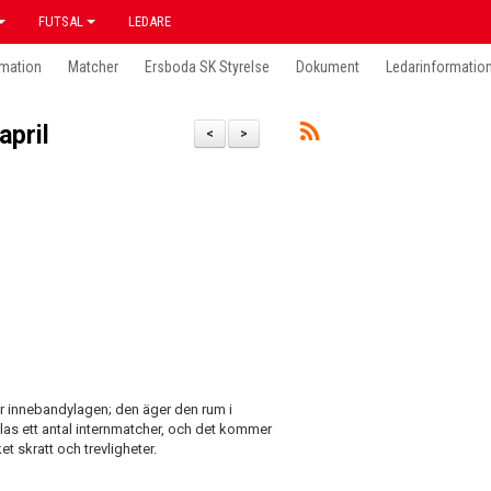
FUTSAL
LEDARE
mation
Matcher
Ersboda SK Styrelse
Dokument
Ledarinformatio
april
<
>
 innebandylagen; den äger den rum i
las ett antal internmatcher, och det kommer
et skratt och trevligheter.