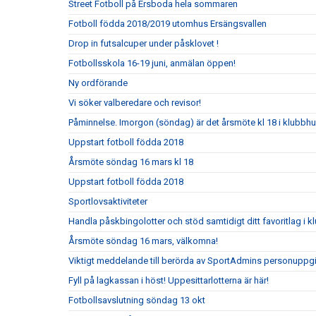
Street Fotboll på Ersboda hela sommaren
Fotboll födda 2018/2019 utomhus Ersängsvallen
Drop in futsalcuper under påsklovet !
Fotbollsskola 16-19 juni, anmälan öppen!
Ny ordförande
Vi söker valberedare och revisor!
Påminnelse. Imorgon (söndag) är det årsmöte kl 18 i klubbh
Uppstart fotboll födda 2018
Årsmöte söndag 16 mars kl 18
Uppstart fotboll födda 2018
Sportlovsaktiviteter
Handla påskbingolotter och stöd samtidigt ditt favoritlag i k
Årsmöte söndag 16 mars, välkomna!
Viktigt meddelande till berörda av SportAdmins personuppgi
Fyll på lagkassan i höst! Uppesittarlotterna är här!
Fotbollsavslutning söndag 13 okt