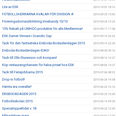
Lite av ESK
2015-10-01 18:16
FOTBOLLSHERRARNA KVALAR FÖR DIVISION 4!
2015-09-29 13:05
Föreningsdomarutbildning Innebandy 10/10
2015-09-24 13:24
15% Rabatt på UNIHOC-produkter för alla Medlemmar!
2015-09-17 17:08
ESK Damer Vinnare i Scandic Cup
2015-09-14 22:54
Tack för den fantastiska Ersboda-Bostadendagen 2015
2015-09-14 22:33
Ersboda-Bostadendagen IDAG!
2015-08-30 09:16
Tack till Olle Sturesson och kompani!
2015-08-14 15:27
Köp restaurangchansen för halva priset hos ESK
2015-08-06 13:27
Tack till Feriejobbarna 2015
2015-07-06 08:52
Drop-in fotboll!
2015-06-24 14:58
Hämta era overaller!
2015-06-22 16:16
ERSBODADAGEN 2015
2015-05-22 10:30
Fotbollsskolan 2015
2015-05-14 09:35
Specialöppettider v. 18
2015-04-22 15:43
Månadsbrev mars
2015-04-02 17:00