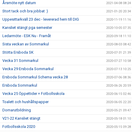
Årsmöte nytt datum
2021-04-08 08:24
Stort tack och bra jobbat :)
2021-01-20 20:34
Uppesittarkväll 23 dec - levererad hem till DIG
2020-11-19 11:16
Kansliet stängt pga semester
2020-10-05 07:35
Ledarmöte - ESK Nu - Framåt
2020-09-18 11:10
Sista veckan av Sommarkul
2020-08-03 08:42
Stötta Ersboda SK
2020-07-31 21:39
Vecka 31 Sommarkul
2020-07-27 10:58
Vecka 29 Ersboda Sommarkul
2020-07-13 10:25
Ersboda Sommarkul Schema vecka 28
2020-07-06 08:36
Ersboda Sommarkul
2020-06-26 20:59
Vecka 25 Öppettider + Fotbollsskola
2020-06-15 02:46
Toalett och hushållspapper
2020-06-05 22:20
Domarutbildning
2020-05-21 09:47
V21-22 Kansliet stängt
2020-05-18 01:10
Fotbollsskola 2020
2020-05-15 09:28