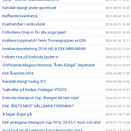
Kansliet stängt under sportlovet
2016-03-05 18:26
Rafflande kvaldrama
2016-03-04 16:01
Kvalmatcher i veckoslutet
2016-03-01 16:58
Fotbollens Drop-in för alla unga tjejer!
2016-03-01 16:55
Kvällens toppmatch! Team Thorengruppen vs ESK
2016-02-26 10:11
Innebandyavslutning 2016! HELA ESK NÄRVARAR
2016-02-22 12:02
Folkets Hus på Ersboda bjuder in
2016-02-22 11:57
Ordförande Magnus Norrman "Årets Eldsjäl" Stipendiat
2016-02-15 13:53
ESK Årsmöte 2016
2016-02-08 17:39
Kansliet stängt tisdag 9/2
2016-02-08 12:56
Tjejkvällar på Kedjan Fredagar VT2016
2016-02-03 14:07
Ersboda Intersport Cup, återigen ett rent nöje!
2016-02-01 14:19
ESK: ÅRETS MEST HÅLLBARA FÖRENING?
2016-01-20 11:25
A-lagen ångar på!
2016-01-18 17:40
ESK arrangerar Intersport Cup 2016, 29-31/1. Kom och titta!
2016-01-15 13:06
Stort tack till alla eldsjälar kring Bingolotto 2015
2016-01-14 12:18