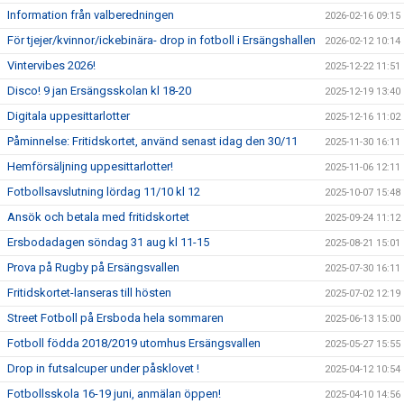
Information från valberedningen
2026-02-16 09:15
För tjejer/kvinnor/ickebinära- drop in fotboll i Ersängshallen
2026-02-12 10:14
Vintervibes 2026!
2025-12-22 11:51
Disco! 9 jan Ersängsskolan kl 18-20
2025-12-19 13:40
Digitala uppesittarlotter
2025-12-16 11:02
Påminnelse: Fritidskortet, använd senast idag den 30/11
2025-11-30 16:11
Hemförsäljning uppesittarlotter!
2025-11-06 12:11
Fotbollsavslutning lördag 11/10 kl 12
2025-10-07 15:48
Ansök och betala med fritidskortet
2025-09-24 11:12
Ersbodadagen söndag 31 aug kl 11-15
2025-08-21 15:01
Prova på Rugby på Ersängsvallen
2025-07-30 16:11
Fritidskortet-lanseras till hösten
2025-07-02 12:19
Street Fotboll på Ersboda hela sommaren
2025-06-13 15:00
Fotboll födda 2018/2019 utomhus Ersängsvallen
2025-05-27 15:55
Drop in futsalcuper under påsklovet !
2025-04-12 10:54
Fotbollsskola 16-19 juni, anmälan öppen!
2025-04-10 14:56