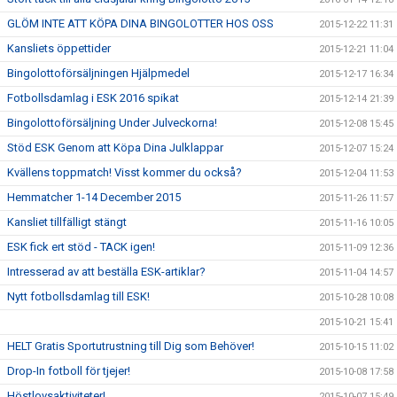
GLÖM INTE ATT KÖPA DINA BINGOLOTTER HOS OSS
2015-12-22 11:31
Kansliets öppettider
2015-12-21 11:04
Bingolottoförsäljningen Hjälpmedel
2015-12-17 16:34
Fotbollsdamlag i ESK 2016 spikat
2015-12-14 21:39
Bingolottoförsäljning Under Julveckorna!
2015-12-08 15:45
Stöd ESK Genom att Köpa Dina Julklappar
2015-12-07 15:24
Kvällens toppmatch! Visst kommer du också?
2015-12-04 11:53
Hemmatcher 1-14 December 2015
2015-11-26 11:57
Kansliet tillfälligt stängt
2015-11-16 10:05
ESK fick ert stöd - TACK igen!
2015-11-09 12:36
Intresserad av att beställa ESK-artiklar?
2015-11-04 14:57
Nytt fotbollsdamlag till ESK!
2015-10-28 10:08
2015-10-21 15:41
HELT Gratis Sportutrustning till Dig som Behöver!
2015-10-15 11:02
Drop-In fotboll för tjejer!
2015-10-08 17:58
Höstlovsaktiviteter!
2015-10-07 15:49