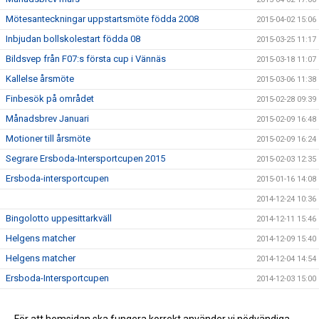
Mötesanteckningar uppstartsmöte födda 2008
2015-04-02 15:06
Inbjudan bollskolestart födda 08
2015-03-25 11:17
Bildsvep från F07:s första cup i Vännäs
2015-03-18 11:07
Kallelse årsmöte
2015-03-06 11:38
Finbesök på området
2015-02-28 09:39
Månadsbrev Januari
2015-02-09 16:48
Motioner till årsmöte
2015-02-09 16:24
Segrare Ersboda-Intersportcupen 2015
2015-02-03 12:35
Ersboda-intersportcupen
2015-01-16 14:08
2014-12-24 10:36
Bingolotto uppesittarkväll
2014-12-11 15:46
Helgens matcher
2014-12-09 15:40
Helgens matcher
2014-12-04 14:54
Ersboda-Intersportcupen
2014-12-03 15:00
Stöd Ersboda SK i julhandeln
2014-12-02 14:42
Inbjudan Change the game
2014-09-18 14:44