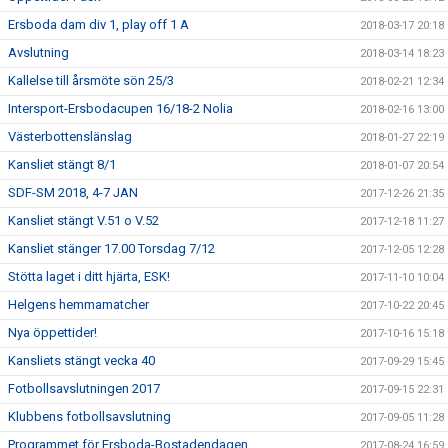
Ersboda dam div 1, play off 1 A
2018-03-17 20:18
Avslutning
2018-03-14 18:23
Kallelse till årsmöte sön 25/3
2018-02-21 12:34
Intersport-Ersbodacupen 16/18-2 Nolia
2018-02-16 13:00
Västerbottenslänslag
2018-01-27 22:19
Kansliet stängt 8/1
2018-01-07 20:54
SDF-SM 2018, 4-7 JAN
2017-12-26 21:35
Kansliet stängt V.51 o V.52
2017-12-18 11:27
Kansliet stänger 17.00 Torsdag 7/12
2017-12-05 12:28
Stötta laget i ditt hjärta, ESK!
2017-11-10 10:04
Helgens hemmamatcher
2017-10-22 20:45
Nya öppettider!
2017-10-16 15:18
Kansliets stängt vecka 40
2017-09-29 15:45
Fotbollsavslutningen 2017
2017-09-15 22:31
Klubbens fotbollsavslutning
2017-09-05 11:28
Programmet för Ersboda-Bostadendagen
2017-08-24 16:59