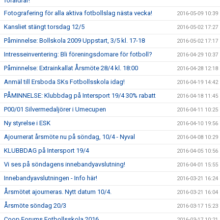
föräldrar!
Fotografering för alla aktiva fotbollslag nästa vecka!
2016-05-09 10:39
Kansliet stängt torsdag 12/5
2016-05-02 17:27
Påminnelse: Bollskola 2009 Uppstart, 3/5 kl. 17-18
2016-05-02 17:17
Intresseinventering: Bli föreningsdomare för fotboll?
2016-04-29 10:37
Påminnelse: Extrainkallat Årsmöte 28/4 kl. 18:00
2016-04-28 12:18
Anmäl till Ersboda SKs Fotbollsskola idag!
2016-04-19 14:42
PÅMINNELSE: Klubbdag på Intersport 19/4 30% rabatt
2016-04-18 11:45
P00/01 Silvermedaljörer i Umecupen
2016-04-11 10:25
Ny styrelse i ESK
2016-04-10 19:56
Ajournerat årsmöte nu på söndag, 10/4 - Nyval
2016-04-08 10:29
KLUBBDAG på Intersport 19/4
2016-04-05 10:56
Vi ses på söndagens innebandyavslutning!
2016-04-01 15:55
Innebandyavslutningen - Info här!
2016-03-21 16:24
Årsmötet ajourneras. Nytt datum 10/4.
2016-03-21 16:04
Årsmöte söndag 20/3
2016-03-17 15:23
Coop Forums Fotbollsskola 2016
2016-03-17 10:21