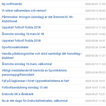
Ny ordförande
2025-04-01 11:03
Vi söker valberedare och revisor!
2025-03-15 20:05
Påminnelse. Imorgon (söndag) är det årsmöte kl 18 i
2025-03-15 18:42
klubbhuset
Uppstart fotboll födda 2018
2025-03-12 11:54
Årsmöte söndag 16 mars kl 18
2025-03-07 14:00
Uppstart fotboll födda 2018
2025-03-06 10:37
Sportlovsaktiviteter
2025-02-26 15:48
Handla påskbingolotter och stöd samtidigt ditt favoritlag i
2025-02-26 11:21
klubben!
Årsmöte söndag 16 mars, välkomna!
2025-02-13 11:23
Viktigt meddelande till berörda av SportAdmins
2025-02-06 09:25
personuppgiftsincident
Fyll på lagkassan i höst! Uppesittarlotterna är här!
2024-10-22 10:21
Fotbollsavslutning söndag 13 okt
2024-10-07 11:05
Ersboda SK:s lånebank
2024-09-27 13:21
Nu är det dags för Ersbodafestivalen, välkomna!
2024-09-27 11:46