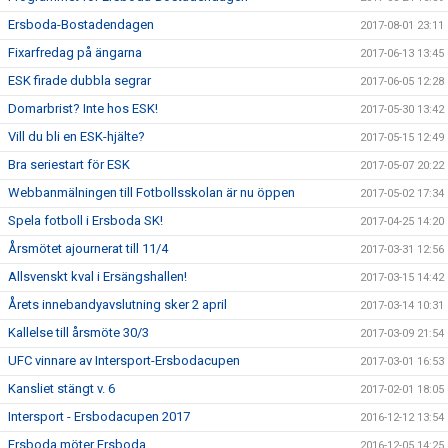
Ersboda-Bostadendagen
2017-08-01 23:11
Fixarfredag på ängarna
2017-06-13 13:45
ESK firade dubbla segrar
2017-06-05 12:28
Domarbrist? Inte hos ESK!
2017-05-30 13:42
Vill du bli en ESK-hjälte?
2017-05-15 12:49
Bra seriestart för ESK
2017-05-07 20:22
Webbanmälningen till Fotbollsskolan är nu öppen
2017-05-02 17:34
Spela fotboll i Ersboda SK!
2017-04-25 14:20
Årsmötet ajournerat till 11/4
2017-03-31 12:56
Allsvenskt kval i Ersängshallen!
2017-03-15 14:42
Årets innebandyavslutning sker 2 april
2017-03-14 10:31
Kallelse till årsmöte 30/3
2017-03-09 21:54
UFC vinnare av Intersport-Ersbodacupen
2017-03-01 16:53
Kansliet stängt v. 6
2017-02-01 18:05
Intersport - Ersbodacupen 2017
2016-12-12 13:54
Ersboda möter Ersboda
2016-12-05 14:25