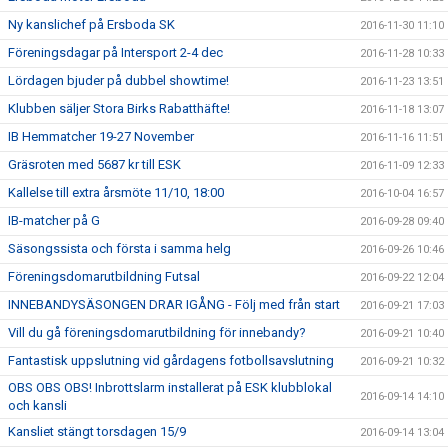
Ny kanslichef på Ersboda SK
2016-11-30 11:10
Föreningsdagar på Intersport 2-4 dec
2016-11-28 10:33
Lördagen bjuder på dubbel showtime!
2016-11-23 13:51
Klubben säljer Stora Birks Rabatthäfte!
2016-11-18 13:07
IB Hemmatcher 19-27 November
2016-11-16 11:51
Gräsroten med 5687 kr till ESK
2016-11-09 12:33
Kallelse till extra årsmöte 11/10, 18:00
2016-10-04 16:57
IB-matcher på G
2016-09-28 09:40
Säsongssista och första i samma helg
2016-09-26 10:46
Föreningsdomarutbildning Futsal
2016-09-22 12:04
INNEBANDYSÄSONGEN DRAR IGÅNG - Följ med från start
2016-09-21 17:03
Vill du gå föreningsdomarutbildning för innebandy?
2016-09-21 10:40
Fantastisk uppslutning vid gårdagens fotbollsavslutning
2016-09-21 10:32
OBS OBS OBS! Inbrottslarm installerat på ESK klubblokal
2016-09-14 14:10
och kansli
Kansliet stängt torsdagen 15/9
2016-09-14 13:04