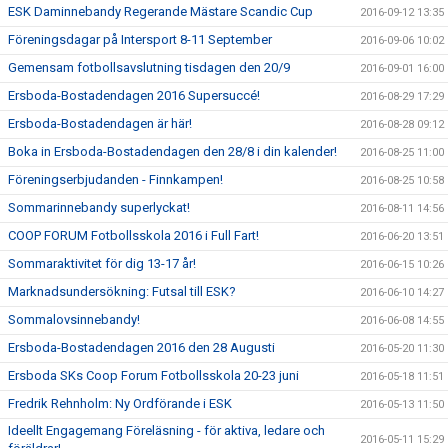
ESK Daminnebandy Regerande Mästare Scandic Cup
2016-09-12 13:35
Föreningsdagar på Intersport 8-11 September
2016-09-06 10:02
Gemensam fotbollsavslutning tisdagen den 20/9
2016-09-01 16:00
Ersboda-Bostadendagen 2016 Supersuccé!
2016-08-29 17:29
Ersboda-Bostadendagen är här!
2016-08-28 09:12
Boka in Ersboda-Bostadendagen den 28/8 i din kalender!
2016-08-25 11:00
Föreningserbjudanden - Finnkampen!
2016-08-25 10:58
Sommarinnebandy superlyckat!
2016-08-11 14:56
COOP FORUM Fotbollsskola 2016 i Full Fart!
2016-06-20 13:51
Sommaraktivitet för dig 13-17 år!
2016-06-15 10:26
Marknadsundersökning: Futsal till ESK?
2016-06-10 14:27
Sommalovsinnebandy!
2016-06-08 14:55
Ersboda-Bostadendagen 2016 den 28 Augusti
2016-05-20 11:30
Ersboda SKs Coop Forum Fotbollsskola 20-23 juni
2016-05-18 11:51
Fredrik Rehnholm: Ny Ordförande i ESK
2016-05-13 11:50
Ideellt Engagemang Föreläsning - för aktiva, ledare och
2016-05-11 15:29