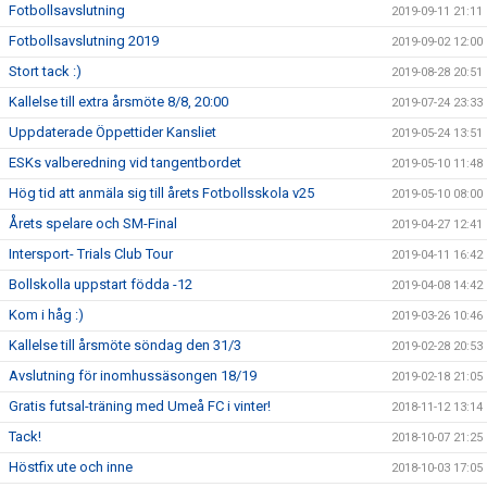
Fotbollsavslutning
2019-09-11 21:11
Fotbollsavslutning 2019
2019-09-02 12:00
Stort tack :)
2019-08-28 20:51
Kallelse till extra årsmöte 8/8, 20:00
2019-07-24 23:33
Uppdaterade Öppettider Kansliet
2019-05-24 13:51
ESKs valberedning vid tangentbordet
2019-05-10 11:48
Hög tid att anmäla sig till årets Fotbollsskola v25
2019-05-10 08:00
Årets spelare och SM-Final
2019-04-27 12:41
Intersport- Trials Club Tour
2019-04-11 16:42
Bollskolla uppstart födda -12
2019-04-08 14:42
Kom i håg :)
2019-03-26 10:46
Kallelse till årsmöte söndag den 31/3
2019-02-28 20:53
Avslutning för inomhussäsongen 18/19
2019-02-18 21:05
Gratis futsal-träning med Umeå FC i vinter!
2018-11-12 13:14
Tack!
2018-10-07 21:25
Höstfix ute och inne
2018-10-03 17:05