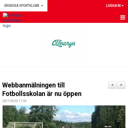
ERSBODA SPORTKLUBB
LOGGA IN
HEM
NYHETER
KONTAKTUPPGIFTER
MEDLEMSINFORMATION
MATCHER
Webbanmälningen till
<
>
ERSBODA SK STYRELSE
Fotbollsskolan är nu öppen
2017-05-02 17:34
DOKUMENT
LEDARINFORMATION
KALENDER