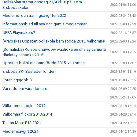
Bollskolan startar onsdag 27/4 kl 18 på Östra
2022-04-06 11:06
Ersbodaskolan
Medlems- och träningsavgifter 2022
2022-03-24 08:42
Informationsblad till nya och gamla medlemmar
2022-03-08 12:29
UEFA Playmakers?
2022-02-16 08:57
(Arabiska) Uppstart bollskola barn födda 2015, välkomna!
2022-02-03 12:24
(Somaliska) Ku soo dhawoow waalidka ee dhalay caruurta
2022-02-03 12:15
dhalatay sanadka 2015
Uppstart bollskola barn födda 2015, välkomna!
2022-02-03 12:07
Ersboda SK- Bostadenfonden
2021-12-01 11:19
Föreningsjobb :)
2021-11-09 20:15
Var rädd om våra domare
2021-06-09 20:25
2021-05-24 17:05
Välkommen pojkar 2014
2021-05-18 13:14
Välkomna flickor 2013/2014
2021-04-28 09:14
Teams Möte P13 2021
2021-04-22 18:27
Medlemsavgift 2021
2021-04-12 14:39