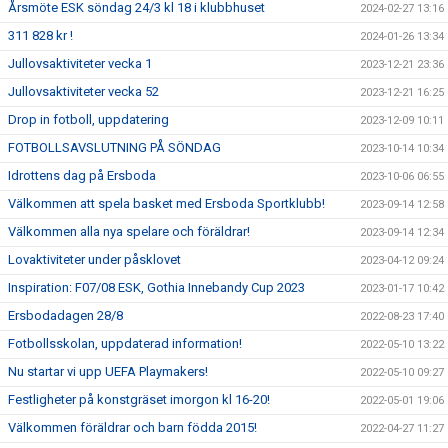
Årsmöte ESK söndag 24/3 kl 18 i klubbhuset
2024-02-27 13:16
311 828 kr !
2024-01-26 13:34
Jullovsaktiviteter vecka 1
2023-12-21 23:36
Jullovsaktiviteter vecka 52
2023-12-21 16:25
Drop in fotboll, uppdatering
2023-12-09 10:11
FOTBOLLSAVSLUTNING PÅ SÖNDAG
2023-10-14 10:34
Idrottens dag på Ersboda
2023-10-06 06:55
Välkommen att spela basket med Ersboda Sportklubb!
2023-09-14 12:58
Välkommen alla nya spelare och föräldrar!
2023-09-14 12:34
Lovaktiviteter under påsklovet
2023-04-12 09:24
Inspiration: F07/08 ESK, Gothia Innebandy Cup 2023
2023-01-17 10:42
Ersbodadagen 28/8
2022-08-23 17:40
Fotbollsskolan, uppdaterad information!
2022-05-10 13:22
Nu startar vi upp UEFA Playmakers!
2022-05-10 09:27
Festligheter på konstgräset imorgon kl 16-20!
2022-05-01 19:06
Välkommen föräldrar och barn födda 2015!
2022-04-27 11:27