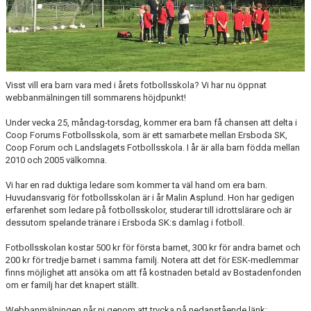
HYRA/BOKA FOTBOLLSPLAN FÖR ICKE MEDLEMMAR
Visst vill era barn vara med i årets fotbollsskola? Vi har nu öppnat
webbanmälningen till sommarens höjdpunkt!
Under vecka 25, måndag-torsdag, kommer era barn få chansen att delta i
Coop Forums Fotbollsskola, som är ett samarbete mellan Ersboda SK,
Coop Forum och Landslagets Fotbollsskola. I år är alla barn födda mellan
2010 och 2005 välkomna.
Vi har en rad duktiga ledare som kommer ta väl hand om era barn.
Huvudansvarig för fotbollsskolan är i år Malin Asplund. Hon har gedigen
erfarenhet som ledare på fotbollsskolor, studerar till idrottslärare och är
dessutom spelande tränare i Ersboda SK:s damlag i fotboll.
Fotbollsskolan kostar 500 kr för första barnet, 300 kr för andra barnet och
200 kr för tredje barnet i samma familj. Notera att det för ESK-medlemmar
finns möjlighet att ansöka om att få kostnaden betald av Bostadenfonden
om er familj har det knapert ställt.
Webbanmälningen når ni genom att trycka på nedanstående länk: