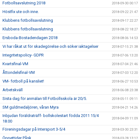
Fotbollsavslutning 2018
2018-09-30 00:17
Höstfix ute och inne.
2018-09-22 21:47
Klubbens fotbollsavslutning
2018-09-17 22:27
Klubbens fotbollsavslutning
2018-08-22 18:27
Ersboda-Bostadendagen 2018
2018-08-06 14:53
Vi har råkat ut för skadegörelse och söker iaktagelser
2018-07-15 21:38
Integritetspolicy- GDPR
2018-07-06 13:20
Kvartsfinal-VM
2018-07-04 21:46
Åttondelsfinal-VM
2018-07-03 12:20
VM- fotboll på kansliet!
2018-06-27 10:53
Arbetskväll
2018-06-08 23:38
Sista dag för anmälan till Fotbollsskola är 20/5.
2018-05-11 09:11
SM guldmedaljören, våran Myra
2018-04-21 14:26
Inbjudan föräldraträff- bollskolestart födda 2011 15/4
2018-04-09 11:09
18.00
Föreningsdagar på Intersport 3-5/4
2018-03-30 23:31
Öppettider Påsk
2018-03-28 13:12