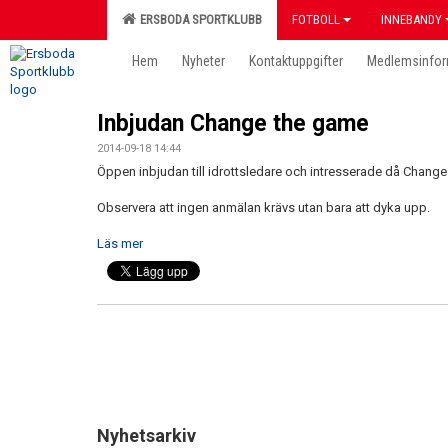
ERSBODA SPORTKLUBB
FOTBOLL
INNEBANDY
Hem
Nyheter
Kontaktuppgifter
Medlemsinfor
Inbjudan Change the game
2014-09-18 14:44
Öppen inbjudan till idrottsledare och intresserade då Chan
Observera att ingen anmälan krävs utan bara att dyka upp.
Läs mer
Nyhetsarkiv