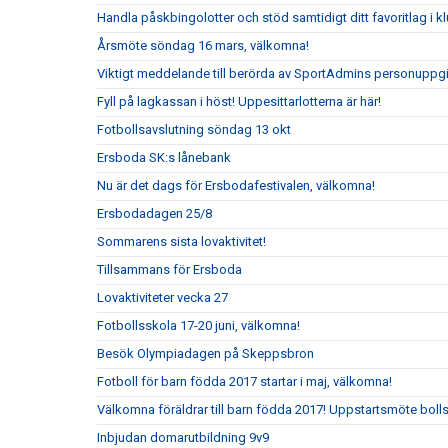
Handla påskbingolotter och stöd samtidigt ditt favoritlag i k
Årsmöte söndag 16 mars, välkomna!
Viktigt meddelande till berörda av SportAdmins personuppgi
Fyll på lagkassan i höst! Uppesittarlotterna är här!
Fotbollsavslutning söndag 13 okt
Ersboda SK:s lånebank
Nu är det dags för Ersbodafestivalen, välkomna!
Ersbodadagen 25/8
Sommarens sista lovaktivitet!
Tillsammans för Ersboda
Lovaktiviteter vecka 27
Fotbollsskola 17-20 juni, välkomna!
Besök Olympiadagen på Skeppsbron
Fotboll för barn födda 2017 startar i maj, välkomna!
Välkomna föräldrar till barn födda 2017! Uppstartsmöte boll
Inbjudan domarutbildning 9v9