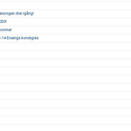
säsongen drar igång!
020!
lkomna!
12-14 Ersängs konstgräs