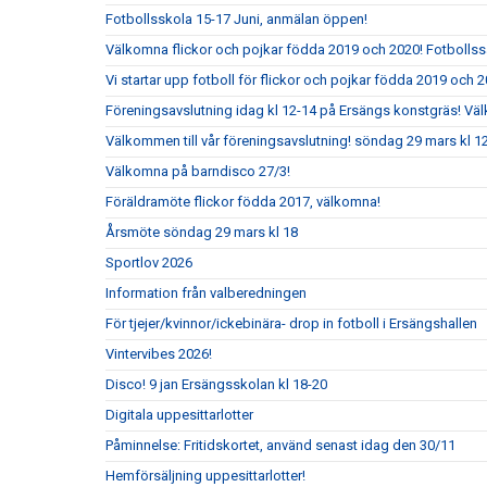
Fotbollsskola 15-17 Juni, anmälan öppen!
Välkomna flickor och pojkar födda 2019 och 2020! Fotbolls
Vi startar upp fotboll för flickor och pojkar födda 2019 och 2
Föreningsavslutning idag kl 12-14 på Ersängs konstgräs! Vä
Välkommen till vår föreningsavslutning! söndag 29 mars kl 
Välkomna på barndisco 27/3!
Föräldramöte flickor födda 2017, välkomna!
Årsmöte söndag 29 mars kl 18
Sportlov 2026
Information från valberedningen
För tjejer/kvinnor/ickebinära- drop in fotboll i Ersängshallen
Vintervibes 2026!
Disco! 9 jan Ersängsskolan kl 18-20
Digitala uppesittarlotter
Påminnelse: Fritidskortet, använd senast idag den 30/11
Hemförsäljning uppesittarlotter!