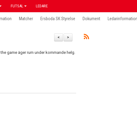
FUTSAL
LEDARE
mation
Matcher
Ersboda SK Styrelse
Dokument
Ledarinformatio
<
>
ge the game äger rum under kommande helg.