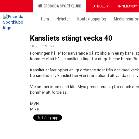
ERSBODA SPORTKLUBB
FOTBOLL
INNEBANDY
Hem
Nyheter
Kontaktuppgifter
Medlemsinfor
Kansliets stängt vecka 40
2017-09-29 15:45
Föreningen håller för närvarande på att skola in en ny kansli
kommer vi att hålla kansliet stängt för att ge henne bästa föru
Kansliet är åter öppet enligt ordinarie tider från och med vec
behandlade av kansliet ber vi er i förstahand att vända er ti
Vi kommer inom snart låta Myra presentera sig för er och me
kommer att fördelas.
MVH,
Mike