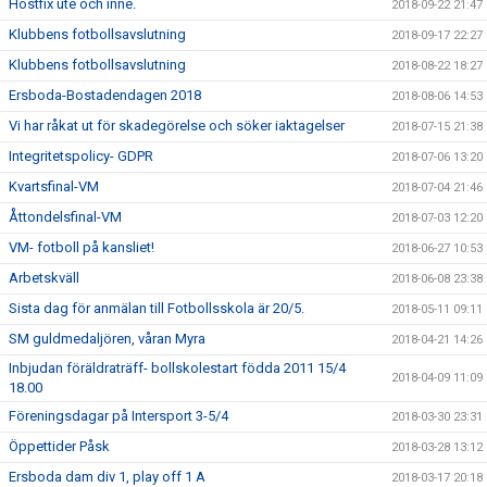
Höstfix ute och inne.
2018-09-22 21:47
Klubbens fotbollsavslutning
2018-09-17 22:27
Klubbens fotbollsavslutning
2018-08-22 18:27
Ersboda-Bostadendagen 2018
2018-08-06 14:53
Vi har råkat ut för skadegörelse och söker iaktagelser
2018-07-15 21:38
Integritetspolicy- GDPR
2018-07-06 13:20
Kvartsfinal-VM
2018-07-04 21:46
Åttondelsfinal-VM
2018-07-03 12:20
VM- fotboll på kansliet!
2018-06-27 10:53
Arbetskväll
2018-06-08 23:38
Sista dag för anmälan till Fotbollsskola är 20/5.
2018-05-11 09:11
SM guldmedaljören, våran Myra
2018-04-21 14:26
Inbjudan föräldraträff- bollskolestart födda 2011 15/4
2018-04-09 11:09
18.00
Föreningsdagar på Intersport 3-5/4
2018-03-30 23:31
Öppettider Påsk
2018-03-28 13:12
Ersboda dam div 1, play off 1 A
2018-03-17 20:18