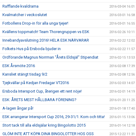
Rafflande kvaldrama
2016-03-04 16:01
Kvalmatcher i veckoslutet
2016-03-01 16:58
Fotbollens Drop-in för alla unga tjejer!
2016-03-01 16:55
Kvällens toppmatch! Team Thorengruppen vs ESK
2016-02-26 10:11
Innebandyavslutning 2016! HELA ESK NÄRVARAR
2016-02-22 12:02
Folkets Hus på Ersboda bjuder in
2016-02-22 11:57
Ordförande Magnus Norrman "Årets Eldsjäl" Stipendiat
2016-02-15 13:53
ESK Årsmöte 2016
2016-02-08 17:39
Kansliet stängt tisdag 9/2
2016-02-08 12:56
Tjejkvällar på Kedjan Fredagar VT2016
2016-02-03 14:07
Ersboda Intersport Cup, återigen ett rent nöje!
2016-02-01 14:19
ESK: ÅRETS MEST HÅLLBARA FÖRENING?
2016-01-20 11:25
A-lagen ångar på!
2016-01-18 17:40
ESK arrangerar Intersport Cup 2016, 29-31/1. Kom och titta!
2016-01-15 13:06
Stort tack till alla eldsjälar kring Bingolotto 2015
2016-01-14 12:18
GLÖM INTE ATT KÖPA DINA BINGOLOTTER HOS OSS
2015-12-22 11:31