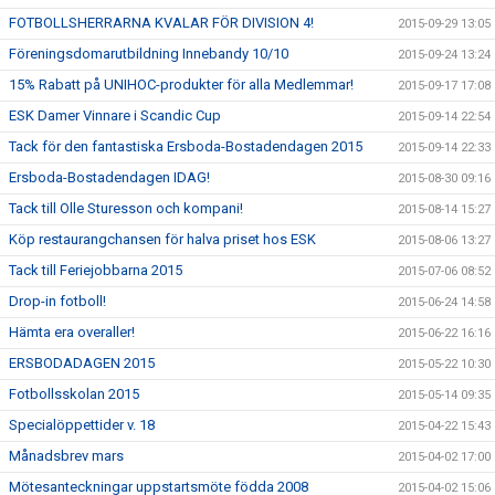
FOTBOLLSHERRARNA KVALAR FÖR DIVISION 4!
2015-09-29 13:05
Föreningsdomarutbildning Innebandy 10/10
2015-09-24 13:24
15% Rabatt på UNIHOC-produkter för alla Medlemmar!
2015-09-17 17:08
ESK Damer Vinnare i Scandic Cup
2015-09-14 22:54
Tack för den fantastiska Ersboda-Bostadendagen 2015
2015-09-14 22:33
Ersboda-Bostadendagen IDAG!
2015-08-30 09:16
Tack till Olle Sturesson och kompani!
2015-08-14 15:27
Köp restaurangchansen för halva priset hos ESK
2015-08-06 13:27
Tack till Feriejobbarna 2015
2015-07-06 08:52
Drop-in fotboll!
2015-06-24 14:58
Hämta era overaller!
2015-06-22 16:16
ERSBODADAGEN 2015
2015-05-22 10:30
Fotbollsskolan 2015
2015-05-14 09:35
Specialöppettider v. 18
2015-04-22 15:43
Månadsbrev mars
2015-04-02 17:00
Mötesanteckningar uppstartsmöte födda 2008
2015-04-02 15:06