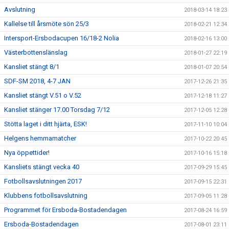
Avslutning
2018-03-14 18:23
Kallelse till årsmöte sön 25/3
2018-02-21 12:34
Intersport-Ersbodacupen 16/18-2 Nolia
2018-02-16 13:00
Västerbottenslänslag
2018-01-27 22:19
Kansliet stängt 8/1
2018-01-07 20:54
SDF-SM 2018, 4-7 JAN
2017-12-26 21:35
Kansliet stängt V.51 o V.52
2017-12-18 11:27
Kansliet stänger 17.00 Torsdag 7/12
2017-12-05 12:28
Stötta laget i ditt hjärta, ESK!
2017-11-10 10:04
Helgens hemmamatcher
2017-10-22 20:45
Nya öppettider!
2017-10-16 15:18
Kansliets stängt vecka 40
2017-09-29 15:45
Fotbollsavslutningen 2017
2017-09-15 22:31
Klubbens fotbollsavslutning
2017-09-05 11:28
Programmet för Ersboda-Bostadendagen
2017-08-24 16:59
Ersboda-Bostadendagen
2017-08-01 23:11