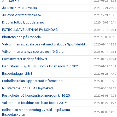
311 828 kr !
2024-01-26 13:34
Jullovsaktiviteter vecka 1
2023-12-21 23:36
Jullovsaktiviteter vecka 52
2023-12-21 16:25
Drop in fotboll, uppdatering
2023-12-09 10:11
FOTBOLLSAVSLUTNING PÅ SÖNDAG
2023-10-14 10:34
Idrottens dag på Ersboda
2023-10-06 06:55
Välkommen att spela basket med Ersboda Sportklubb!
2023-09-14 12:58
Välkommen alla nya spelare och föräldrar!
2023-09-14 12:34
Lovaktiviteter under påsklovet
2023-04-12 09:24
Inspiration: F07/08 ESK, Gothia Innebandy Cup 2023
2023-01-17 10:42
Ersbodadagen 28/8
2022-08-23 17:40
Fotbollsskolan, uppdaterad information!
2022-05-10 13:22
Nu startar vi upp UEFA Playmakers!
2022-05-10 09:27
Festligheter på konstgräset imorgon kl 16-20!
2022-05-01 19:06
Välkommen föräldrar och barn födda 2015!
2022-04-27 11:27
Bollskolan startar onsdag 27/4 kl 18 på Östra
2022-04-06 11:06
Ersbodaskolan