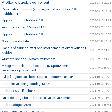
Vi söker valberedare och revisor!
2025-03-15 20:05
Påminnelse. Imorgon (söndag) är det årsmöte kl 18 i
2025-03-15 18:42
klubbhuset
Uppstart fotboll födda 2018
2025-03-12 11:54
Årsmöte söndag 16 mars kl 18
2025-03-07 14:00
Uppstart fotboll födda 2018
2025-03-06 10:37
Sportlovsaktiviteter
2025-02-26 15:48
Handla påskbingolotter och stöd samtidigt ditt favoritlag i
2025-02-26 11:21
klubben!
Årsmöte söndag 16 mars, välkomna!
2025-02-13 11:23
Viktigt meddelande till berörda av SportAdmins
2025-02-06 09:25
personuppgiftsincident
Fyll på lagkassan i höst! Uppesittarlotterna är här!
2024-10-22 10:21
Fotbollsavslutning söndag 13 okt
2024-10-07 11:05
Ersboda SK:s lånebank
2024-09-27 13:21
Nu är det dags för Ersbodafestivalen, välkomna!
2024-09-27 11:46
Ersbodadagen 25/8
2024-08-17 08:44
Sommarens sista lovaktivitet!