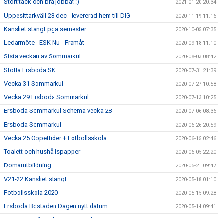
Stort tack och bra jobbat :)
2021-01-20 20:34
Uppesittarkväll 23 dec - levererad hem till DIG
2020-11-19 11:16
Kansliet stängt pga semester
2020-10-05 07:35
Ledarmöte - ESK Nu - Framåt
2020-09-18 11:10
Sista veckan av Sommarkul
2020-08-03 08:42
Stötta Ersboda SK
2020-07-31 21:39
Vecka 31 Sommarkul
2020-07-27 10:58
Vecka 29 Ersboda Sommarkul
2020-07-13 10:25
Ersboda Sommarkul Schema vecka 28
2020-07-06 08:36
Ersboda Sommarkul
2020-06-26 20:59
Vecka 25 Öppettider + Fotbollsskola
2020-06-15 02:46
Toalett och hushållspapper
2020-06-05 22:20
Domarutbildning
2020-05-21 09:47
V21-22 Kansliet stängt
2020-05-18 01:10
Fotbollsskola 2020
2020-05-15 09:28
Ersboda Bostaden Dagen nytt datum
2020-05-14 09:41