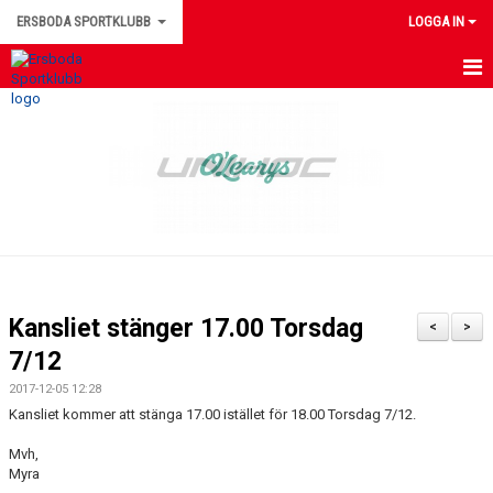
ERSBODA SPORTKLUBB
LOGGA IN
HEM
NYHETER
KONTAKTUPPGIFTER
MEDLEMSINFORMATION
MATCHER
Kansliet stänger 17.00 Torsdag
<
>
ERSBODA SK STYRELSE
7/12
2017-12-05 12:28
DOKUMENT
Kansliet kommer att stänga 17.00 istället för 18.00 Torsdag 7/12.
LEDARINFORMATION
Mvh,
Myra
KALENDER