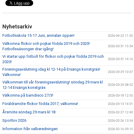
HYRA/BOKA FOTBOLLSPLAN FÖR ICKE MEDLEMMAR
Nyhetsarkiv
Fotbollsskola 15-17 Juni, anmälan öppen!
2026-04-22 11:05
Välkomna flickor och pojkar födda 2019 och 2020!
2026-03-31 15:34
Fotbollssäsongen drar igång!
Vi startar upp fotboll för flickor och pojkar födda 2019 och
2026-03-31 14:16
2020!
Föreningsavslutning idag kl 12-14 på Ersängs konstgräs!
2026-03-29 10:07
Välkomna!
Välkommen till vår föreningsavslutning! söndag 29 mars kl
2026-03-24 08:52
12-14 Ersängs konstgräs
Välkomna på barndisco 27/3!
2026-03-18 12:55
Föräldramöte flickor födda 2017, välkomna!
2026-03-13 14:01
Årsmöte söndag 29 mars kl 18
2026-02-27 12:40
Sportlov 2026
2026-02-26 13:54
Information från valberedningen
2026-02-16 09:15