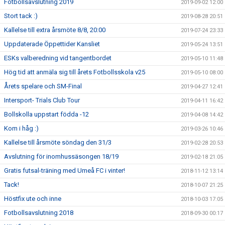
Fotbollsavslutning 2019
2019-09-02 12:00
Stort tack :)
2019-08-28 20:51
Kallelse till extra årsmöte 8/8, 20:00
2019-07-24 23:33
Uppdaterade Öppettider Kansliet
2019-05-24 13:51
ESKs valberedning vid tangentbordet
2019-05-10 11:48
Hög tid att anmäla sig till årets Fotbollsskola v25
2019-05-10 08:00
Årets spelare och SM-Final
2019-04-27 12:41
Intersport- Trials Club Tour
2019-04-11 16:42
Bollskolla uppstart födda -12
2019-04-08 14:42
Kom i håg :)
2019-03-26 10:46
Kallelse till årsmöte söndag den 31/3
2019-02-28 20:53
Avslutning för inomhussäsongen 18/19
2019-02-18 21:05
Gratis futsal-träning med Umeå FC i vinter!
2018-11-12 13:14
Tack!
2018-10-07 21:25
Höstfix ute och inne
2018-10-03 17:05
Fotbollsavslutning 2018
2018-09-30 00:17