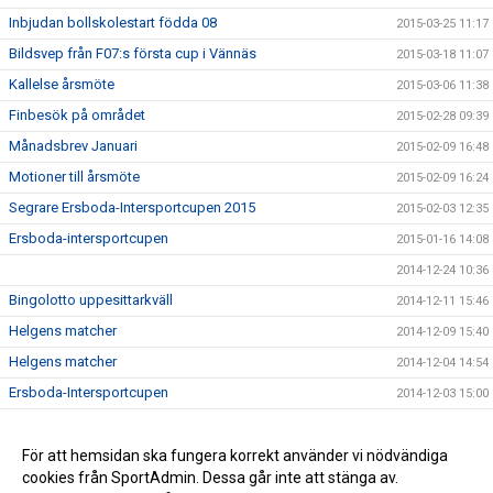
Inbjudan bollskolestart födda 08
2015-03-25 11:17
Bildsvep från F07:s första cup i Vännäs
2015-03-18 11:07
Kallelse årsmöte
2015-03-06 11:38
Finbesök på området
2015-02-28 09:39
Månadsbrev Januari
2015-02-09 16:48
Motioner till årsmöte
2015-02-09 16:24
Segrare Ersboda-Intersportcupen 2015
2015-02-03 12:35
Ersboda-intersportcupen
2015-01-16 14:08
2014-12-24 10:36
Bingolotto uppesittarkväll
2014-12-11 15:46
Helgens matcher
2014-12-09 15:40
Helgens matcher
2014-12-04 14:54
Ersboda-Intersportcupen
2014-12-03 15:00
Stöd Ersboda SK i julhandeln
2014-12-02 14:42
Inbjudan Change the game
För att hemsidan ska fungera korrekt använder vi nödvändiga
2014-09-18 14:44
cookies från SportAdmin. Dessa går inte att stänga av.
Månadsbrev augusti
2014-09-05 08:55