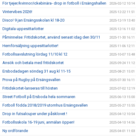
För tjejer/kvinnor/ickebinära- drop in fotboll i Ersängshallen
2026-02-12 10:14
Vintervibes 2026!
2025-12-22 11:51
Disco! 9 jan Ersängsskolan kl 18-20
2025-12-19 13:40
Digitala uppesittarlotter
2025-12-16 11:02
Påminnelse: Fritidskortet, använd senast idag den 30/11
2025-11-30 16:11
Hemförsäljning uppesittarlotter!
2025-11-06 12:11
Fotbollsavslutning lördag 11/10 kl 12
2025-10-07 15:48
Ansök och betala med fritidskortet
2025-09-24 11:12
Ersbodadagen söndag 31 aug kl 11-15
2025-08-21 15:01
Prova på Rugby på Ersängsvallen
2025-07-30 16:11
Fritidskortet-lanseras till hösten
2025-07-02 12:19
Street Fotboll på Ersboda hela sommaren
2025-06-13 15:00
Fotboll födda 2018/2019 utomhus Ersängsvallen
2025-05-27 15:55
Drop in futsalcuper under påsklovet !
2025-04-12 10:54
Fotbollsskola 16-19 juni, anmälan öppen!
2025-04-10 14:56
Ny ordförande
2025-04-01 11:03