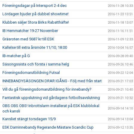
Föreningsdagar på Intersport 2-4 dec
2016-11-28 10:33
Lördagen bjuder på dubbel showtime!
2016-11-23 13:51
Klubben säljer Stora Birks Rabatthäfte!
2016-11-18 13:07
IB Hemmatcher 19-27 November
2016-11-16 11:51
Gräsroten med 5687 kr till ESK
2016-11-09 12:33
Kallelse till extra årsmöte 11/10, 18:00
2016-10-04 16:57
IB-matcher på G
2016-09-28 09:40
Säsongssista och första i samma helg
2016-09-26 10:46
Föreningsdomarutbildning Futsal
2016-09-22 12:04
INNEBANDYSÄSONGEN DRAR IGÅNG - Följ med från start
2016-09-21 17:03
Vill du gå föreningsdomarutbildning för innebandy?
2016-09-21 10:40
Fantastisk uppslutning vid gårdagens fotbollsavslutning
2016-09-21 10:32
OBS OBS OBS! Inbrottslarm installerat på ESK klubblokal
2016-09-14 14:10
och kansli
Kansliet stängt torsdagen 15/9
2016-09-14 13:04
ESK Daminnebandy Regerande Mästare Scandic Cup
2016-09-12 13:35