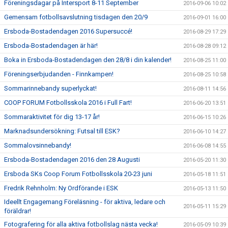
Föreningsdagar på Intersport 8-11 September
2016-09-06 10:02
Gemensam fotbollsavslutning tisdagen den 20/9
2016-09-01 16:00
Ersboda-Bostadendagen 2016 Supersuccé!
2016-08-29 17:29
Ersboda-Bostadendagen är här!
2016-08-28 09:12
Boka in Ersboda-Bostadendagen den 28/8 i din kalender!
2016-08-25 11:00
Föreningserbjudanden - Finnkampen!
2016-08-25 10:58
Sommarinnebandy superlyckat!
2016-08-11 14:56
COOP FORUM Fotbollsskola 2016 i Full Fart!
2016-06-20 13:51
Sommaraktivitet för dig 13-17 år!
2016-06-15 10:26
Marknadsundersökning: Futsal till ESK?
2016-06-10 14:27
Sommalovsinnebandy!
2016-06-08 14:55
Ersboda-Bostadendagen 2016 den 28 Augusti
2016-05-20 11:30
Ersboda SKs Coop Forum Fotbollsskola 20-23 juni
2016-05-18 11:51
Fredrik Rehnholm: Ny Ordförande i ESK
2016-05-13 11:50
Ideellt Engagemang Föreläsning - för aktiva, ledare och
2016-05-11 15:29
föräldrar!
Fotografering för alla aktiva fotbollslag nästa vecka!
2016-05-09 10:39