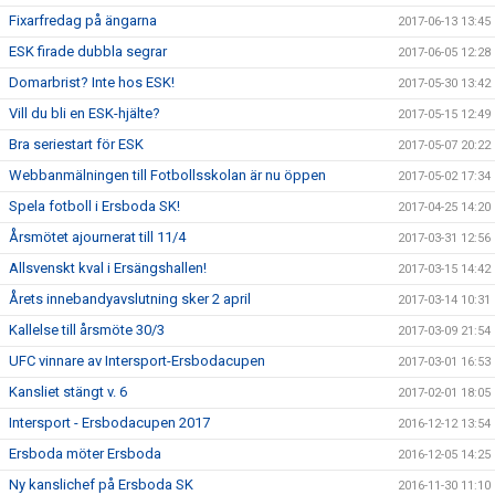
Fixarfredag på ängarna
2017-06-13 13:45
ESK firade dubbla segrar
2017-06-05 12:28
Domarbrist? Inte hos ESK!
2017-05-30 13:42
Vill du bli en ESK-hjälte?
2017-05-15 12:49
Bra seriestart för ESK
2017-05-07 20:22
Webbanmälningen till Fotbollsskolan är nu öppen
2017-05-02 17:34
Spela fotboll i Ersboda SK!
2017-04-25 14:20
Årsmötet ajournerat till 11/4
2017-03-31 12:56
Allsvenskt kval i Ersängshallen!
2017-03-15 14:42
Årets innebandyavslutning sker 2 april
2017-03-14 10:31
Kallelse till årsmöte 30/3
2017-03-09 21:54
UFC vinnare av Intersport-Ersbodacupen
2017-03-01 16:53
Kansliet stängt v. 6
2017-02-01 18:05
Intersport - Ersbodacupen 2017
2016-12-12 13:54
Ersboda möter Ersboda
2016-12-05 14:25
Ny kanslichef på Ersboda SK
2016-11-30 11:10