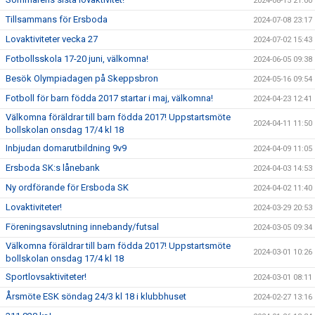
2024-08-15 21:00
Tillsammans för Ersboda
2024-07-08 23:17
Lovaktiviteter vecka 27
2024-07-02 15:43
Fotbollsskola 17-20 juni, välkomna!
2024-06-05 09:38
Besök Olympiadagen på Skeppsbron
2024-05-16 09:54
Fotboll för barn födda 2017 startar i maj, välkomna!
2024-04-23 12:41
Välkomna föräldrar till barn födda 2017! Uppstartsmöte
2024-04-11 11:50
bollskolan onsdag 17/4 kl 18
Inbjudan domarutbildning 9v9
2024-04-09 11:05
Ersboda SK:s lånebank
2024-04-03 14:53
Ny ordförande för Ersboda SK
2024-04-02 11:40
Lovaktiviteter!
2024-03-29 20:53
Föreningsavslutning innebandy/futsal
2024-03-05 09:34
Välkomna föräldrar till barn födda 2017! Uppstartsmöte
2024-03-01 10:26
bollskolan onsdag 17/4 kl 18
Sportlovsaktiviteter!
2024-03-01 08:11
Årsmöte ESK söndag 24/3 kl 18 i klubbhuset
2024-02-27 13:16