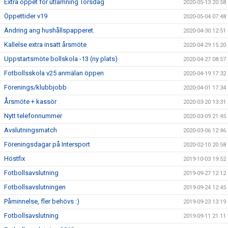
Extra öppet för utlämning Torsdag
2020-05-13 20:58
Öppettider v19
2020-05-04 07:48
Ändring ang hushållspapperet.
2020-04-30 12:51
Kallelse extra insatt årsmöte
2020-04-29 15:20
Uppstartsmöte bollskola -13 (ny plats)
2020-04-27 08:57
Fotbollsskola v25 anmälan öppen
2020-04-19 17:32
Förenings/klubbjobb
2020-04-01 17:34
Årsmöte + kassör
2020-03-20 13:31
Nytt telefonnummer
2020-03-09 21:45
Avslutningsmatch
2020-03-06 12:46
Föreningsdagar på Intersport
2020-02-10 20:58
Höstfix
2019-10-03 19:52
Fotbollsavslutning
2019-09-27 12:12
Fotbollsavslutningen
2019-09-24 12:45
Påminnelse, fler behövs :)
2019-09-23 13:19
Fotbollsavslutning
2019-09-11 21:11