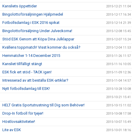
Kansliets öppettider
2015-12-21 11:04
Bingolottoförsäljningen Hjälpmedel
2015-12-17 16:34
Fotbollsdamlag i ESK 2016 spikat
2015-12-14 21:39
Bingolottoförsäljning Under Julveckorna!
2015-12-08 15:45
Stöd ESK Genom att Köpa Dina Julklappar
2015-12-07 15:24
Kvällens toppmatch! Visst kommer du också?
2015-12-04 11:53
Hemmatcher 1-14 December 2015
2015-11-26 11:57
Kansliet tillfälligt stängt
2015-11-16 10:05
ESK fick ert stöd - TACK igen!
2015-11-09 12:36
Intresserad av att beställa ESK-artiklar?
2015-11-04 14:57
Nytt fotbollsdamlag till ESK!
2015-10-28 10:08
2015-10-21 15:41
HELT Gratis Sportutrustning till Dig som Behöver!
2015-10-15 11:02
Drop-In fotboll för tjejer!
2015-10-08 17:58
Höstlovsaktiviteter!
2015-10-07 15:49
Lite av ESK
2015-10-01 18:16