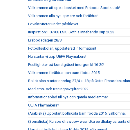
Välkommen att spela basket med Ersboda Sportklubb!
Välkommen alla nya spelare och föräldrar!
Lovaktiviteter under påsklovet
Inspiration: F07/08 ESK, Gothia Innebandy Cup 2023
Ersbodadagen 28/8
Fotbollsskolan, uppdaterad information!
Nu startar vi upp UEFA Playmakers!
Festligheter på konstgräset imorgon kl 16-20!
Välkommen föräldrar och barn födda 2015!
Bollskolan startar onsdag 27/4 kl 18 på Östra Ersbodaskolan
Medlems- och träningsavgifter 2022
Informationsblad till nya och gamla medlemmar
UEFA Playmakers?
(Arabiska) Uppstart bollskola barn födda 2015, välkomna!
(Somaliska) Ku soo dhawoow waalidka ee dhalay caruurta 
Uppstart bollskola barn födda 2015, välkomna!