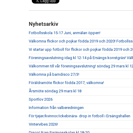
Nyhetsarkiv
Fotbollsskola 15-17 Juni, anmälan öppen!
Välkomna flickor och pojkar födda 2019 och 2020! Fotbolls
Vi startar upp fotboll för flickor och pojkar födda 2019 och 2
Föreningsavslutning idag kl 12-14 på Ersängs konstgräs! Vä
Välkommen till vår föreningsavslutning! söndag 29 mars kl 
Välkomna på barndisco 27/3!
Föräldramöte flickor födda 2017, välkomna!
Årsmöte söndag 29 mars kl 18
Sportlov 2026
Information från valberedningen
För tjejer/kvinnor/ickebinära- drop in fotboll i Ersängshallen
Vintervibes 2026!
Disco! 9 jan Ersängsskolan kl 18-20