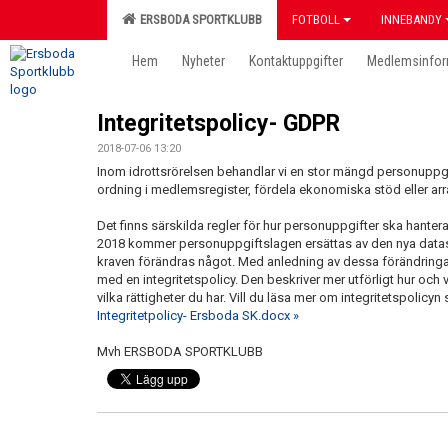
ERSBODA SPORTKLUBB
FOTBOLL
INNEBANDY
Hem
Nyheter
Kontaktuppgifter
Medlemsinfor
Integritetspolicy- GDPR
2018-07-06 13:20
Inom idrottsrörelsen behandlar vi en stor mängd personuppgift
ordning i medlemsregister, fördela ekonomiska stöd eller arra
Det finns särskilda regler för hur personuppgifter ska hantera
2018 kommer personuppgiftslagen ersättas av den nya datas
kraven förändras något. Med anledning av dessa förändringa
med en integritetspolicy. Den beskriver mer utförligt hur och
vilka rättigheter du har. Vill du läsa mer om integritetspolicyn s
Integritetpolicy- Ersboda SK.docx »
Mvh ERSBODA SPORTKLUBB