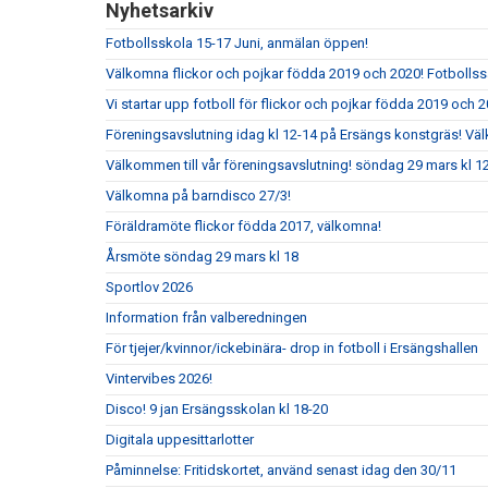
Nyhetsarkiv
Fotbollsskola 15-17 Juni, anmälan öppen!
Välkomna flickor och pojkar födda 2019 och 2020! Fotbolls
Vi startar upp fotboll för flickor och pojkar födda 2019 och 2
Föreningsavslutning idag kl 12-14 på Ersängs konstgräs! Vä
Välkommen till vår föreningsavslutning! söndag 29 mars kl 
Välkomna på barndisco 27/3!
Föräldramöte flickor födda 2017, välkomna!
Årsmöte söndag 29 mars kl 18
Sportlov 2026
Information från valberedningen
För tjejer/kvinnor/ickebinära- drop in fotboll i Ersängshallen
Vintervibes 2026!
Disco! 9 jan Ersängsskolan kl 18-20
Digitala uppesittarlotter
Påminnelse: Fritidskortet, använd senast idag den 30/11