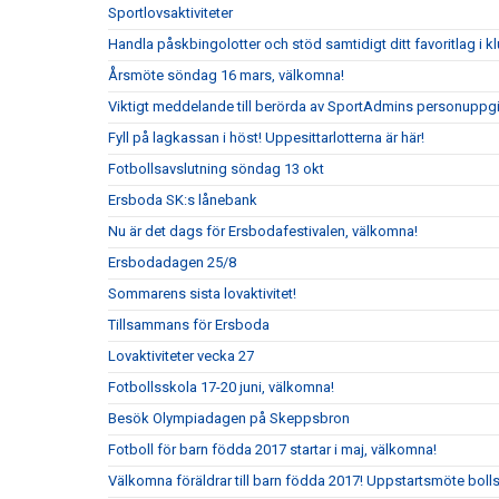
Sportlovsaktiviteter
Handla påskbingolotter och stöd samtidigt ditt favoritlag i k
Årsmöte söndag 16 mars, välkomna!
Viktigt meddelande till berörda av SportAdmins personuppgi
Fyll på lagkassan i höst! Uppesittarlotterna är här!
Fotbollsavslutning söndag 13 okt
Ersboda SK:s lånebank
Nu är det dags för Ersbodafestivalen, välkomna!
Ersbodadagen 25/8
Sommarens sista lovaktivitet!
Tillsammans för Ersboda
Lovaktiviteter vecka 27
Fotbollsskola 17-20 juni, välkomna!
Besök Olympiadagen på Skeppsbron
Fotboll för barn födda 2017 startar i maj, välkomna!
Välkomna föräldrar till barn födda 2017! Uppstartsmöte boll