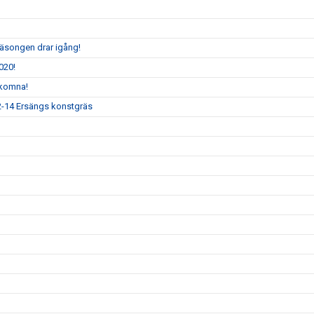
säsongen drar igång!
020!
lkomna!
12-14 Ersängs konstgräs