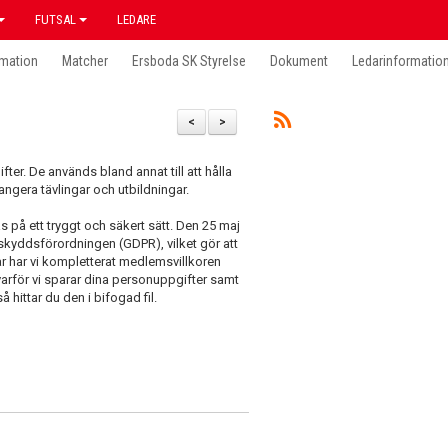
FUTSAL
LEDARE
mation
Matcher
Ersboda SK Styrelse
Dokument
Ledarinformatio
<
>
er. De används bland annat till att hålla
ngera tävlingar och utbildningar.
s på ett tryggt och säkert sätt. Den 25 maj
kyddsförordningen (GDPR), vilket gör att
r har vi kompletterat medlemsvillkoren
 varför vi sparar dina personuppgifter samt
å hittar du den i bifogad fil.