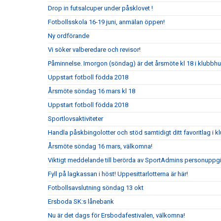
Drop in futsalcuper under påsklovet !
Fotbollsskola 16-19 juni, anmälan öppen!
Ny ordförande
Vi söker valberedare och revisor!
Påminnelse. Imorgon (söndag) är det årsmöte kl 18 i klubbh
Uppstart fotboll födda 2018
Årsmöte söndag 16 mars kl 18
Uppstart fotboll födda 2018
Sportlovsaktiviteter
Handla påskbingolotter och stöd samtidigt ditt favoritlag i k
Årsmöte söndag 16 mars, välkomna!
Viktigt meddelande till berörda av SportAdmins personuppgi
Fyll på lagkassan i höst! Uppesittarlotterna är här!
Fotbollsavslutning söndag 13 okt
Ersboda SK:s lånebank
Nu är det dags för Ersbodafestivalen, välkomna!