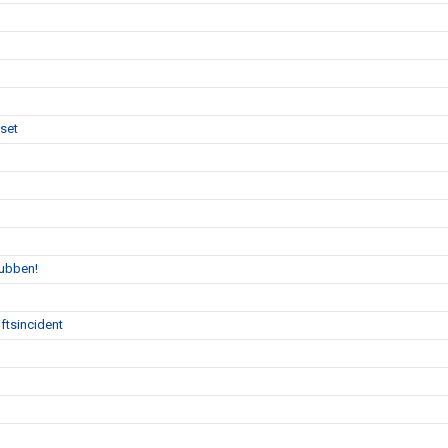
uset
lubben!
ftsincident