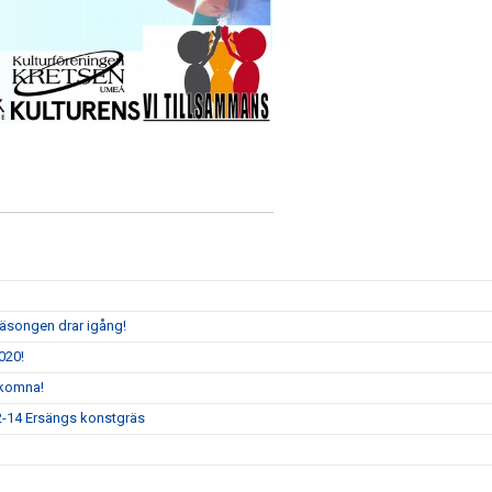
säsongen drar igång!
020!
lkomna!
12-14 Ersängs konstgräs