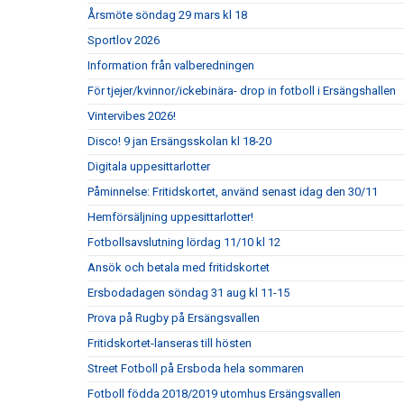
Årsmöte söndag 29 mars kl 18
Sportlov 2026
Information från valberedningen
För tjejer/kvinnor/ickebinära- drop in fotboll i Ersängshallen
Vintervibes 2026!
Disco! 9 jan Ersängsskolan kl 18-20
Digitala uppesittarlotter
Påminnelse: Fritidskortet, använd senast idag den 30/11
Hemförsäljning uppesittarlotter!
Fotbollsavslutning lördag 11/10 kl 12
Ansök och betala med fritidskortet
Ersbodadagen söndag 31 aug kl 11-15
Prova på Rugby på Ersängsvallen
Fritidskortet-lanseras till hösten
Street Fotboll på Ersboda hela sommaren
Fotboll födda 2018/2019 utomhus Ersängsvallen