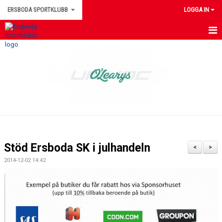
ERSBODA SPORTKLUBB
LOGGA IN
HEM
NYHETER
KONTAKTUPPGIFTER
MEDLEMSINFORMATION
MATCHER
Stöd Ersboda SK i julhandeln
<
>
ERSBODA SK STYRELSE
2014-12-02 14:42
DOKUMENT
LEDARINFORMATION
KALENDER