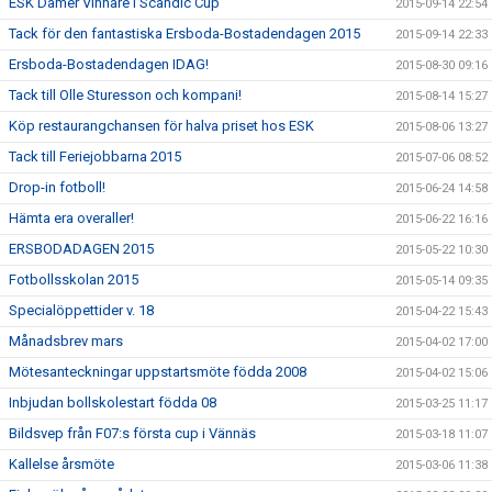
ESK Damer Vinnare i Scandic Cup
2015-09-14 22:54
Tack för den fantastiska Ersboda-Bostadendagen 2015
2015-09-14 22:33
Ersboda-Bostadendagen IDAG!
2015-08-30 09:16
Tack till Olle Sturesson och kompani!
2015-08-14 15:27
Köp restaurangchansen för halva priset hos ESK
2015-08-06 13:27
Tack till Feriejobbarna 2015
2015-07-06 08:52
Drop-in fotboll!
2015-06-24 14:58
Hämta era overaller!
2015-06-22 16:16
ERSBODADAGEN 2015
2015-05-22 10:30
Fotbollsskolan 2015
2015-05-14 09:35
Specialöppettider v. 18
2015-04-22 15:43
Månadsbrev mars
2015-04-02 17:00
Mötesanteckningar uppstartsmöte födda 2008
2015-04-02 15:06
Inbjudan bollskolestart födda 08
2015-03-25 11:17
Bildsvep från F07:s första cup i Vännäs
2015-03-18 11:07
Kallelse årsmöte
2015-03-06 11:38