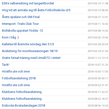
ESKs valberedning vid tangentbordet
2019-05-10 11:48
Hög tid att anmäla sig till årets Fotbollsskola v25
2019-05-10 08:00
Årets spelare och SM-Final
2019-04-27 12:41
Intersport- Trials Club Tour
2019-04-11 16:42
Bollskolla uppstart födda -12
2019-04-08 14:42
Kom i håg :)
2019-03-26 10:46
Kallelse till årsmöte söndag den 31/3
2019-02-28 20:53
Avslutning för inomhussäsongen 18/19
2019-02-18 21:05
Gratis futsal-träning med Umeå FC i vinter!
2018-11-12 13:14
Tack!
2018-10-07 21:25
Höstfix ute och inne
2018-10-03 17:05
Fotbollsavslutning 2018
2018-09-30 00:17
Höstfix ute och inne.
2018-09-22 21:47
Klubbens fotbollsavslutning
2018-09-17 22:27
Klubbens fotbollsavslutning
2018-08-22 18:27
Ersboda-Bostadendagen 2018
2018-08-06 14:53