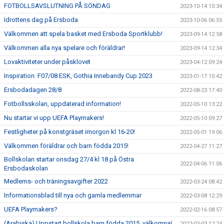
FOTBOLLSAVSLUTNING PÅ SÖNDAG
2023-10-14 10:34
Idrottens dag på Ersboda
2023-10-06 06:55
Välkommen att spela basket med Ersboda Sportklubb!
2023-09-14 12:58
Välkommen alla nya spelare och föräldrar!
2023-09-14 12:34
Lovaktiviteter under påsklovet
2023-04-12 09:24
Inspiration: F07/08 ESK, Gothia Innebandy Cup 2023
2023-01-17 10:42
Ersbodadagen 28/8
2022-08-23 17:40
Fotbollsskolan, uppdaterad information!
2022-05-10 13:22
Nu startar vi upp UEFA Playmakers!
2022-05-10 09:27
Festligheter på konstgräset imorgon kl 16-20!
2022-05-01 19:06
Välkommen föräldrar och barn födda 2015!
2022-04-27 11:27
Bollskolan startar onsdag 27/4 kl 18 på Östra
2022-04-06 11:06
Ersbodaskolan
Medlems- och träningsavgifter 2022
2022-03-24 08:42
Informationsblad till nya och gamla medlemmar
2022-03-08 12:29
UEFA Playmakers?
2022-02-16 08:57
(Arabiska) Uppstart bollskola barn födda 2015, välkomna!
2022-02-03 12:24