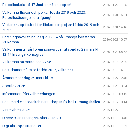
Fotbollsskola 15-17 Juni, anmälan öppen!
2026-04-22 11:05
Välkomna flickor och pojkar födda 2019 och 2020!
2026-03-31 15:34
Fotbollssäsongen drar igång!
Vi startar upp fotboll för flickor och pojkar födda 2019 och
2026-03-31 14:16
2020!
Föreningsavslutning idag kl 12-14 på Ersängs konstgräs!
2026-03-29 10:07
Välkomna!
Välkommen till vår föreningsavslutning! söndag 29 mars kl
2026-03-24 08:52
12-14 Ersängs konstgräs
Välkomna på barndisco 27/3!
2026-03-18 12:55
Föräldramöte flickor födda 2017, välkomna!
2026-03-13 14:01
Årsmöte söndag 29 mars kl 18
2026-02-27 12:40
Sportlov 2026
2026-02-26 13:54
Information från valberedningen
2026-02-16 09:15
För tjejer/kvinnor/ickebinära- drop in fotboll i Ersängshallen
2026-02-12 10:14
Vintervibes 2026!
2025-12-22 11:51
Disco! 9 jan Ersängsskolan kl 18-20
2025-12-19 13:40
Digitala uppesittarlotter
2025-12-16 11:02