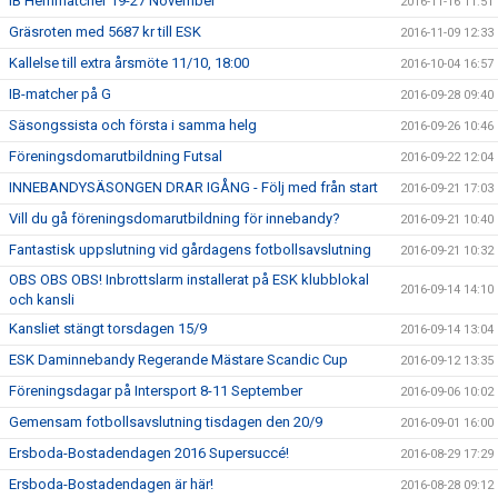
IB Hemmatcher 19-27 November
2016-11-16 11:51
Gräsroten med 5687 kr till ESK
2016-11-09 12:33
Kallelse till extra årsmöte 11/10, 18:00
2016-10-04 16:57
IB-matcher på G
2016-09-28 09:40
Säsongssista och första i samma helg
2016-09-26 10:46
Föreningsdomarutbildning Futsal
2016-09-22 12:04
INNEBANDYSÄSONGEN DRAR IGÅNG - Följ med från start
2016-09-21 17:03
Vill du gå föreningsdomarutbildning för innebandy?
2016-09-21 10:40
Fantastisk uppslutning vid gårdagens fotbollsavslutning
2016-09-21 10:32
OBS OBS OBS! Inbrottslarm installerat på ESK klubblokal
2016-09-14 14:10
och kansli
Kansliet stängt torsdagen 15/9
2016-09-14 13:04
ESK Daminnebandy Regerande Mästare Scandic Cup
2016-09-12 13:35
Föreningsdagar på Intersport 8-11 September
2016-09-06 10:02
Gemensam fotbollsavslutning tisdagen den 20/9
2016-09-01 16:00
Ersboda-Bostadendagen 2016 Supersuccé!
2016-08-29 17:29
Ersboda-Bostadendagen är här!
2016-08-28 09:12