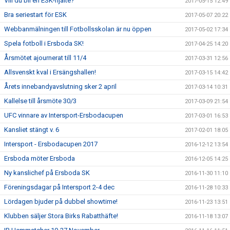
Vill du bli en ESK-hjälte?
2017-05-15 12:49
Bra seriestart för ESK
2017-05-07 20:22
Webbanmälningen till Fotbollsskolan är nu öppen
2017-05-02 17:34
Spela fotboll i Ersboda SK!
2017-04-25 14:20
Årsmötet ajournerat till 11/4
2017-03-31 12:56
Allsvenskt kval i Ersängshallen!
2017-03-15 14:42
Årets innebandyavslutning sker 2 april
2017-03-14 10:31
Kallelse till årsmöte 30/3
2017-03-09 21:54
UFC vinnare av Intersport-Ersbodacupen
2017-03-01 16:53
Kansliet stängt v. 6
2017-02-01 18:05
Intersport - Ersbodacupen 2017
2016-12-12 13:54
Ersboda möter Ersboda
2016-12-05 14:25
Ny kanslichef på Ersboda SK
2016-11-30 11:10
Föreningsdagar på Intersport 2-4 dec
2016-11-28 10:33
Lördagen bjuder på dubbel showtime!
2016-11-23 13:51
Klubben säljer Stora Birks Rabatthäfte!
2016-11-18 13:07