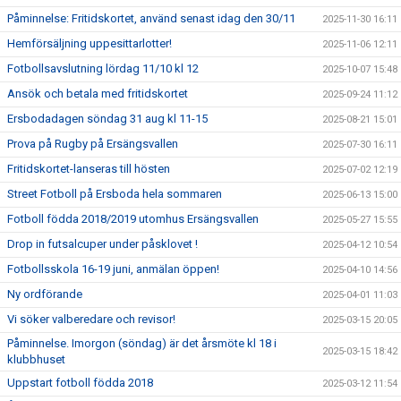
Påminnelse: Fritidskortet, använd senast idag den 30/11
2025-11-30 16:11
Hemförsäljning uppesittarlotter!
2025-11-06 12:11
Fotbollsavslutning lördag 11/10 kl 12
2025-10-07 15:48
Ansök och betala med fritidskortet
2025-09-24 11:12
Ersbodadagen söndag 31 aug kl 11-15
2025-08-21 15:01
Prova på Rugby på Ersängsvallen
2025-07-30 16:11
Fritidskortet-lanseras till hösten
2025-07-02 12:19
Street Fotboll på Ersboda hela sommaren
2025-06-13 15:00
Fotboll födda 2018/2019 utomhus Ersängsvallen
2025-05-27 15:55
Drop in futsalcuper under påsklovet !
2025-04-12 10:54
Fotbollsskola 16-19 juni, anmälan öppen!
2025-04-10 14:56
Ny ordförande
2025-04-01 11:03
Vi söker valberedare och revisor!
2025-03-15 20:05
Påminnelse. Imorgon (söndag) är det årsmöte kl 18 i
2025-03-15 18:42
klubbhuset
Uppstart fotboll födda 2018
2025-03-12 11:54