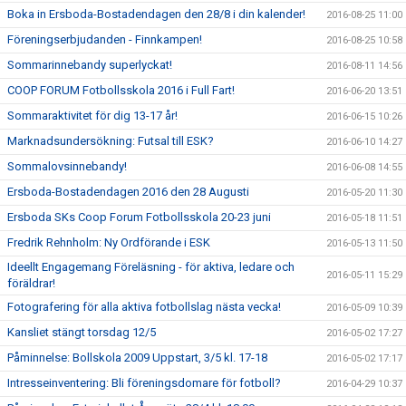
Boka in Ersboda-Bostadendagen den 28/8 i din kalender!
2016-08-25 11:00
Föreningserbjudanden - Finnkampen!
2016-08-25 10:58
Sommarinnebandy superlyckat!
2016-08-11 14:56
COOP FORUM Fotbollsskola 2016 i Full Fart!
2016-06-20 13:51
Sommaraktivitet för dig 13-17 år!
2016-06-15 10:26
Marknadsundersökning: Futsal till ESK?
2016-06-10 14:27
Sommalovsinnebandy!
2016-06-08 14:55
Ersboda-Bostadendagen 2016 den 28 Augusti
2016-05-20 11:30
Ersboda SKs Coop Forum Fotbollsskola 20-23 juni
2016-05-18 11:51
Fredrik Rehnholm: Ny Ordförande i ESK
2016-05-13 11:50
Ideellt Engagemang Föreläsning - för aktiva, ledare och
2016-05-11 15:29
föräldrar!
Fotografering för alla aktiva fotbollslag nästa vecka!
2016-05-09 10:39
Kansliet stängt torsdag 12/5
2016-05-02 17:27
Påminnelse: Bollskola 2009 Uppstart, 3/5 kl. 17-18
2016-05-02 17:17
Intresseinventering: Bli föreningsdomare för fotboll?
2016-04-29 10:37