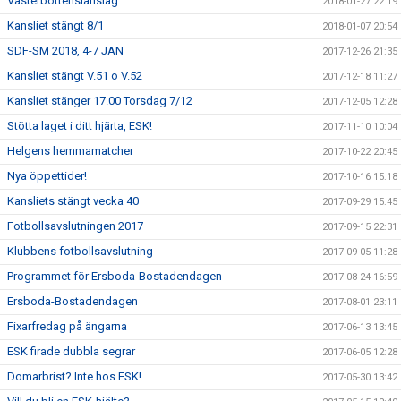
Västerbottenslänslag
2018-01-27 22:19
Kansliet stängt 8/1
2018-01-07 20:54
SDF-SM 2018, 4-7 JAN
2017-12-26 21:35
Kansliet stängt V.51 o V.52
2017-12-18 11:27
Kansliet stänger 17.00 Torsdag 7/12
2017-12-05 12:28
Stötta laget i ditt hjärta, ESK!
2017-11-10 10:04
Helgens hemmamatcher
2017-10-22 20:45
Nya öppettider!
2017-10-16 15:18
Kansliets stängt vecka 40
2017-09-29 15:45
Fotbollsavslutningen 2017
2017-09-15 22:31
Klubbens fotbollsavslutning
2017-09-05 11:28
Programmet för Ersboda-Bostadendagen
2017-08-24 16:59
Ersboda-Bostadendagen
2017-08-01 23:11
Fixarfredag på ängarna
2017-06-13 13:45
ESK firade dubbla segrar
2017-06-05 12:28
Domarbrist? Inte hos ESK!
2017-05-30 13:42