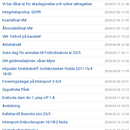
Vi har råkat ut för skadegörelse och söker iaktagelser
2018-07-15 21:38
Integritetspolicy- GDPR
2018-07-06 13:20
Kvartsfinal-VM
2018-07-04 21:46
Åttondelsfinal-VM
2018-07-03 12:20
VM- fotboll på kansliet!
2018-06-27 10:53
Arbetskväll
2018-06-08 23:38
Sista dag för anmälan till Fotbollsskola är 20/5.
2018-05-11 09:11
SM guldmedaljören, våran Myra
2018-04-21 14:26
Inbjudan föräldraträff- bollskolestart födda 2011 15/4
2018-04-09 11:09
18.00
Föreningsdagar på Intersport 3-5/4
2018-03-30 23:31
Öppettider Påsk
2018-03-28 13:12
Ersboda dam div 1, play off 1 A
2018-03-17 20:18
Avslutning
2018-03-14 18:23
Kallelse till årsmöte sön 25/3
2018-02-21 12:34
Intersport-Ersbodacupen 16/18-2 Nolia
2018-02-16 13:00