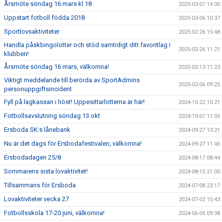
Årsmöte söndag 16 mars kl 18
2025-03-07 14:00
Uppstart fotboll födda 2018
2025-03-06 10:37
Sportlovsaktiviteter
2025-02-26 15:48
Handla påskbingolotter och stöd samtidigt ditt favoritlag i
2025-02-26 11:21
klubben!
Årsmöte söndag 16 mars, välkomna!
2025-02-13 11:23
Viktigt meddelande till berörda av SportAdmins
2025-02-06 09:25
personuppgiftsincident
Fyll på lagkassan i höst! Uppesittarlotterna är här!
2024-10-22 10:21
Fotbollsavslutning söndag 13 okt
2024-10-07 11:05
Ersboda SK:s lånebank
2024-09-27 13:21
Nu är det dags för Ersbodafestivalen, välkomna!
2024-09-27 11:46
Ersbodadagen 25/8
2024-08-17 08:44
Sommarens sista lovaktivitet!
2024-08-15 21:00
Tillsammans för Ersboda
2024-07-08 23:17
Lovaktiviteter vecka 27
2024-07-02 15:43
Fotbollsskola 17-20 juni, välkomna!
2024-06-05 09:38