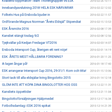
Kvällens toppmatch! Team Thorengruppen vs ESK
2016-02-26 10:11
Innebandyavslutning 2016! HELA ESK NÄRVARAR
2016-02-22 12:02
Folkets Hus på Ersboda bjuder in
2016-02-22 11:57
Ordförande Magnus Norrman "Årets Eldsjäl" Stipendiat
2016-02-15 13:53
ESK Årsmöte 2016
2016-02-08 17:39
Kansliet stängt tisdag 9/2
2016-02-08 12:56
Tjejkvällar på Kedjan Fredagar VT2016
2016-02-03 14:07
Ersboda Intersport Cup, återigen ett rent nöje!
2016-02-01 14:19
ESK: ÅRETS MEST HÅLLBARA FÖRENING?
2016-01-20 11:25
A-lagen ångar på!
2016-01-18 17:40
ESK arrangerar Intersport Cup 2016, 29-31/1. Kom och titta!
2016-01-15 13:06
Stort tack till alla eldsjälar kring Bingolotto 2015
2016-01-14 12:18
GLÖM INTE ATT KÖPA DINA BINGOLOTTER HOS OSS
2015-12-22 11:31
Kansliets öppettider
2015-12-21 11:04
Bingolottoförsäljningen Hjälpmedel
2015-12-17 16:34
Fotbollsdamlag i ESK 2016 spikat
2015-12-14 21:39