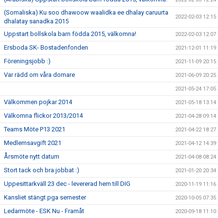
(Somaliska) Ku soo dhawoow waalidka ee dhalay caruurta
2022-02-03 12:15
dhalatay sanadka 2015
Uppstart bollskola barn födda 2015, välkomna!
2022-02-03 12:07
Ersboda SK- Bostadenfonden
2021-12-01 11:19
Föreningsjobb :)
2021-11-09 20:15
Var rädd om våra domare
2021-06-09 20:25
2021-05-24 17:05
Välkommen pojkar 2014
2021-05-18 13:14
Välkomna flickor 2013/2014
2021-04-28 09:14
Teams Möte P13 2021
2021-04-22 18:27
Medlemsavgift 2021
2021-04-12 14:39
Årsmöte nytt datum
2021-04-08 08:24
Stort tack och bra jobbat :)
2021-01-20 20:34
Uppesittarkväll 23 dec - levererad hem till DIG
2020-11-19 11:16
Kansliet stängt pga semester
2020-10-05 07:35
Ledarmöte - ESK Nu - Framåt
2020-09-18 11:10