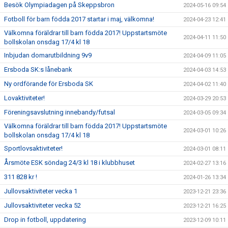
Besök Olympiadagen på Skeppsbron
2024-05-16 09:54
Fotboll för barn födda 2017 startar i maj, välkomna!
2024-04-23 12:41
Välkomna föräldrar till barn födda 2017! Uppstartsmöte
2024-04-11 11:50
bollskolan onsdag 17/4 kl 18
Inbjudan domarutbildning 9v9
2024-04-09 11:05
Ersboda SK:s lånebank
2024-04-03 14:53
Ny ordförande för Ersboda SK
2024-04-02 11:40
Lovaktiviteter!
2024-03-29 20:53
Föreningsavslutning innebandy/futsal
2024-03-05 09:34
Välkomna föräldrar till barn födda 2017! Uppstartsmöte
2024-03-01 10:26
bollskolan onsdag 17/4 kl 18
Sportlovsaktiviteter!
2024-03-01 08:11
Årsmöte ESK söndag 24/3 kl 18 i klubbhuset
2024-02-27 13:16
311 828 kr !
2024-01-26 13:34
Jullovsaktiviteter vecka 1
2023-12-21 23:36
Jullovsaktiviteter vecka 52
2023-12-21 16:25
Drop in fotboll, uppdatering
2023-12-09 10:11