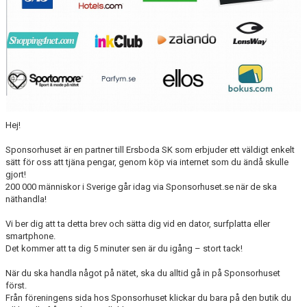
HYRA/BOKA FOTBOLLSPLAN FÖR ICKE MEDLEMMAR
Hej!
Sponsorhuset är en partner till Ersboda SK som erbjuder ett väldigt enkelt
sätt för oss att tjäna pengar, genom köp via internet som du ändå skulle
gjort!
200 000 människor i Sverige går idag via Sponsorhuset.se när de ska
näthandla!
Vi ber dig att ta detta brev och sätta dig vid en dator, surfplatta eller
smartphone.
Det kommer att ta dig 5 minuter sen är du igång – stort tack!
När du ska handla något på nätet, ska du alltid gå in på Sponsorhuset
först.
Från föreningens sida hos Sponsorhuset klickar du bara på den butik du