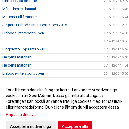
Finbesök på området
2015-02-28 09:39
Månadsbrev Januari
2015-02-09 16:48
Motioner till årsmöte
2015-02-09 16:24
Segrare Ersboda-Intersportcupen 2015
2015-02-03 12:35
Ersboda-intersportcupen
2015-01-16 14:08
2014-12-24 10:36
Bingolotto uppesittarkväll
2014-12-11 15:46
Helgens matcher
2014-12-09 15:40
Helgens matcher
2014-12-04 14:54
Ersboda-Intersportcupen
2014-12-03 15:00
Stöd Ersboda SK i julhandeln
2014-12-02 14:42
Inbjudan Change the game
För att hemsidan ska fungera korrekt använder vi nödvändiga
2014-09-18 14:44
cookies från SportAdmin. Dessa går inte att stänga av.
Månadsbrev augusti
2014-09-05 08:55
Föreningen kan också använda frivilliga cookies, t.ex. för statistik
eller marknadsföring. Du väljer själv om du vill acceptera dessa.
Anpassa dina val
Cookie-inställningar
Gå till Webbversion
Acceptera nödvändiga
Acceptera alla