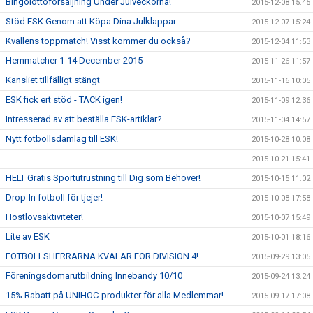
Bingolottoförsäljning Under Julveckorna!
2015-12-08 15:45
Stöd ESK Genom att Köpa Dina Julklappar
2015-12-07 15:24
Kvällens toppmatch! Visst kommer du också?
2015-12-04 11:53
Hemmatcher 1-14 December 2015
2015-11-26 11:57
Kansliet tillfälligt stängt
2015-11-16 10:05
ESK fick ert stöd - TACK igen!
2015-11-09 12:36
Intresserad av att beställa ESK-artiklar?
2015-11-04 14:57
Nytt fotbollsdamlag till ESK!
2015-10-28 10:08
2015-10-21 15:41
HELT Gratis Sportutrustning till Dig som Behöver!
2015-10-15 11:02
Drop-In fotboll för tjejer!
2015-10-08 17:58
Höstlovsaktiviteter!
2015-10-07 15:49
Lite av ESK
2015-10-01 18:16
FOTBOLLSHERRARNA KVALAR FÖR DIVISION 4!
2015-09-29 13:05
Föreningsdomarutbildning Innebandy 10/10
2015-09-24 13:24
15% Rabatt på UNIHOC-produkter för alla Medlemmar!
2015-09-17 17:08