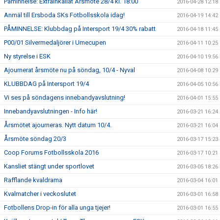
Påminnelse: Extrainkallat Årsmöte 28/4 kl. 18:00
2016-04-28 12:18
Anmäl till Ersboda SKs Fotbollsskola idag!
2016-04-19 14:42
PÅMINNELSE: Klubbdag på Intersport 19/4 30% rabatt
2016-04-18 11:45
P00/01 Silvermedaljörer i Umecupen
2016-04-11 10:25
Ny styrelse i ESK
2016-04-10 19:56
Ajournerat årsmöte nu på söndag, 10/4 - Nyval
2016-04-08 10:29
KLUBBDAG på Intersport 19/4
2016-04-05 10:56
Vi ses på söndagens innebandyavslutning!
2016-04-01 15:55
Innebandyavslutningen - Info här!
2016-03-21 16:24
Årsmötet ajourneras. Nytt datum 10/4.
2016-03-21 16:04
Årsmöte söndag 20/3
2016-03-17 15:23
Coop Forums Fotbollsskola 2016
2016-03-17 10:21
Kansliet stängt under sportlovet
2016-03-05 18:26
Rafflande kvaldrama
2016-03-04 16:01
Kvalmatcher i veckoslutet
2016-03-01 16:58
Fotbollens Drop-in för alla unga tjejer!
2016-03-01 16:55