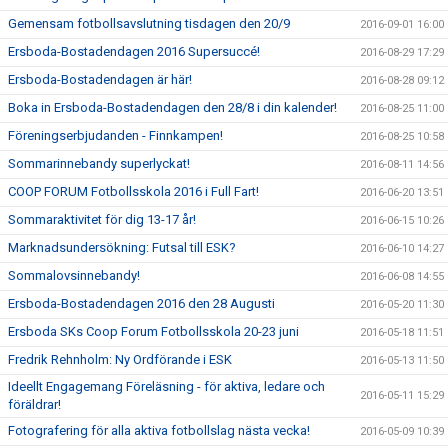
Gemensam fotbollsavslutning tisdagen den 20/9
2016-09-01 16:00
Ersboda-Bostadendagen 2016 Supersuccé!
2016-08-29 17:29
Ersboda-Bostadendagen är här!
2016-08-28 09:12
Boka in Ersboda-Bostadendagen den 28/8 i din kalender!
2016-08-25 11:00
Föreningserbjudanden - Finnkampen!
2016-08-25 10:58
Sommarinnebandy superlyckat!
2016-08-11 14:56
COOP FORUM Fotbollsskola 2016 i Full Fart!
2016-06-20 13:51
Sommaraktivitet för dig 13-17 år!
2016-06-15 10:26
Marknadsundersökning: Futsal till ESK?
2016-06-10 14:27
Sommalovsinnebandy!
2016-06-08 14:55
Ersboda-Bostadendagen 2016 den 28 Augusti
2016-05-20 11:30
Ersboda SKs Coop Forum Fotbollsskola 20-23 juni
2016-05-18 11:51
Fredrik Rehnholm: Ny Ordförande i ESK
2016-05-13 11:50
Ideellt Engagemang Föreläsning - för aktiva, ledare och
2016-05-11 15:29
föräldrar!
Fotografering för alla aktiva fotbollslag nästa vecka!
2016-05-09 10:39