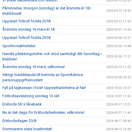
Vi söker valberedare och revisor!
2025-03-15 20:05
Påminnelse. Imorgon (söndag) är det årsmöte kl 18 i
2025-03-15 18:42
klubbhuset
Uppstart fotboll födda 2018
2025-03-12 11:54
Årsmöte söndag 16 mars kl 18
2025-03-07 14:00
Uppstart fotboll födda 2018
2025-03-06 10:37
Sportlovsaktiviteter
2025-02-26 15:48
Handla påskbingolotter och stöd samtidigt ditt favoritlag i
2025-02-26 11:21
klubben!
Årsmöte söndag 16 mars, välkomna!
2025-02-13 11:23
Viktigt meddelande till berörda av SportAdmins
2025-02-06 09:25
personuppgiftsincident
Fyll på lagkassan i höst! Uppesittarlotterna är här!
2024-10-22 10:21
Fotbollsavslutning söndag 13 okt
2024-10-07 11:05
Ersboda SK:s lånebank
2024-09-27 13:21
Nu är det dags för Ersbodafestivalen, välkomna!
2024-09-27 11:46
Ersbodadagen 25/8
2024-08-17 08:44
Sommarens sista lovaktivitet!
2024-08-15 21:00