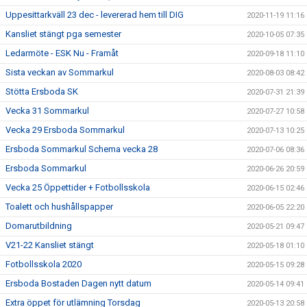
Uppesittarkväll 23 dec - levererad hem till DIG
2020-11-19 11:16
Kansliet stängt pga semester
2020-10-05 07:35
Ledarmöte - ESK Nu - Framåt
2020-09-18 11:10
Sista veckan av Sommarkul
2020-08-03 08:42
Stötta Ersboda SK
2020-07-31 21:39
Vecka 31 Sommarkul
2020-07-27 10:58
Vecka 29 Ersboda Sommarkul
2020-07-13 10:25
Ersboda Sommarkul Schema vecka 28
2020-07-06 08:36
Ersboda Sommarkul
2020-06-26 20:59
Vecka 25 Öppettider + Fotbollsskola
2020-06-15 02:46
Toalett och hushållspapper
2020-06-05 22:20
Domarutbildning
2020-05-21 09:47
V21-22 Kansliet stängt
2020-05-18 01:10
Fotbollsskola 2020
2020-05-15 09:28
Ersboda Bostaden Dagen nytt datum
2020-05-14 09:41
Extra öppet för utlämning Torsdag
2020-05-13 20:58