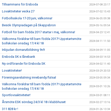
Tillsammans för Ersboda
2024-07-08 23:17
Lovaktiviteter vecka 27
2024-07-02 15:43
Fotbollsskola 17-20 juni, välkomna!
2024-06-05 09:38
Besök Olympiadagen på Skeppsbron
2024-05-16 09:54
Fotboll för barn födda 2017 startar i maj, välkomna!
2024-04-23 12:41
Välkomna föräldrar till barn födda 2017! Uppstartsmöte
2024-04-11 11:50
bollskolan onsdag 17/4 kl 18
Inbjudan domarutbildning 9v9
2024-04-09 11:05
Ersboda SK:s lånebank
2024-04-03 14:53
Ny ordförande för Ersboda SK
2024-04-02 11:40
Lovaktiviteter!
2024-03-29 20:53
Föreningsavslutning innebandy/futsal
2024-03-05 09:34
Välkomna föräldrar till barn födda 2017! Uppstartsmöte
2024-03-01 10:26
bollskolan onsdag 17/4 kl 18
Sportlovsaktiviteter!
2024-03-01 08:11
Årsmöte ESK söndag 24/3 kl 18 i klubbhuset
2024-02-27 13:16
311 828 kr !
2024-01-26 13:34