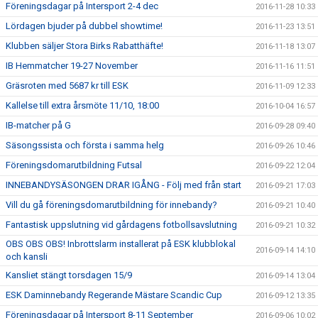
Föreningsdagar på Intersport 2-4 dec
2016-11-28 10:33
Lördagen bjuder på dubbel showtime!
2016-11-23 13:51
Klubben säljer Stora Birks Rabatthäfte!
2016-11-18 13:07
IB Hemmatcher 19-27 November
2016-11-16 11:51
Gräsroten med 5687 kr till ESK
2016-11-09 12:33
Kallelse till extra årsmöte 11/10, 18:00
2016-10-04 16:57
IB-matcher på G
2016-09-28 09:40
Säsongssista och första i samma helg
2016-09-26 10:46
Föreningsdomarutbildning Futsal
2016-09-22 12:04
INNEBANDYSÄSONGEN DRAR IGÅNG - Följ med från start
2016-09-21 17:03
Vill du gå föreningsdomarutbildning för innebandy?
2016-09-21 10:40
Fantastisk uppslutning vid gårdagens fotbollsavslutning
2016-09-21 10:32
OBS OBS OBS! Inbrottslarm installerat på ESK klubblokal
2016-09-14 14:10
och kansli
Kansliet stängt torsdagen 15/9
2016-09-14 13:04
ESK Daminnebandy Regerande Mästare Scandic Cup
2016-09-12 13:35
Föreningsdagar på Intersport 8-11 September
2016-09-06 10:02