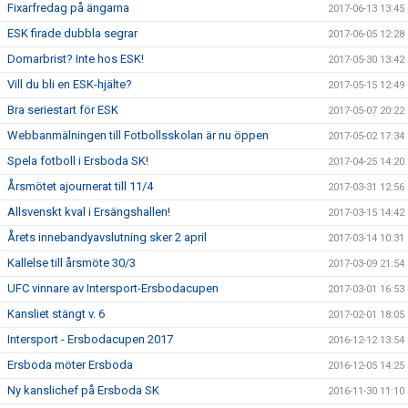
Fixarfredag på ängarna
2017-06-13 13:45
ESK firade dubbla segrar
2017-06-05 12:28
Domarbrist? Inte hos ESK!
2017-05-30 13:42
Vill du bli en ESK-hjälte?
2017-05-15 12:49
Bra seriestart för ESK
2017-05-07 20:22
Webbanmälningen till Fotbollsskolan är nu öppen
2017-05-02 17:34
Spela fotboll i Ersboda SK!
2017-04-25 14:20
Årsmötet ajournerat till 11/4
2017-03-31 12:56
Allsvenskt kval i Ersängshallen!
2017-03-15 14:42
Årets innebandyavslutning sker 2 april
2017-03-14 10:31
Kallelse till årsmöte 30/3
2017-03-09 21:54
UFC vinnare av Intersport-Ersbodacupen
2017-03-01 16:53
Kansliet stängt v. 6
2017-02-01 18:05
Intersport - Ersbodacupen 2017
2016-12-12 13:54
Ersboda möter Ersboda
2016-12-05 14:25
Ny kanslichef på Ersboda SK
2016-11-30 11:10