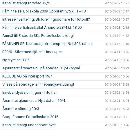
Kansliet stängt torsdag 12/5
2016-05-02 17:27
Påminnelse: Bollskola 2009 Uppstart, 3/5 kl. 17-18
2016-05-02 17:17
Intresseinventering: Bli föreningsdomare för fotboll?
2016-04-29 10:37
Påminnelse: Extrainkallat Årsmöte 28/4 kl. 18:00
2016-04-28 12:18
Anmäl till Ersboda SKs Fotbollsskola idag!
2016-04-19 14:42
PÅMINNELSE: Klubbdag på Intersport 19/4 30% rabatt
2016-04-18 11:45
P00/01 Silvermedaljörer i Umecupen
2016-04-11 10:25
Ny styrelse i ESK
2016-04-10 19:56
Ajournerat årsmöte nu på söndag, 10/4 - Nyval
2016-04-08 10:29
KLUBBDAG på Intersport 19/4
2016-04-05 10:56
Vi ses på söndagens innebandyavslutning!
2016-04-01 15:55
Innebandyavslutningen - Info här!
2016-03-21 16:24
Årsmötet ajourneras. Nytt datum 10/4.
2016-03-21 16:04
Årsmöte söndag 20/3
2016-03-17 15:23
Coop Forums Fotbollsskola 2016
2016-03-17 10:21
Kansliet stängt under sportlovet
2016-03-05 18:26