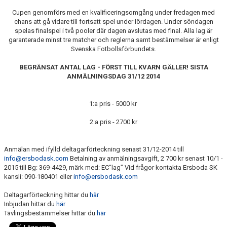
Cupen genomförs med en kvalificeringsomgång under fredagen med
HYRA/BOKA FOTBOLLSPLAN FÖR ICKE MEDLEMMAR
chans att gå vidare till fortsatt spel under lördagen. Under söndagen
spelas finalspel i två pooler där dagen avslutas med final. Alla lag är
garanterade minst tre matcher och reglerna samt bestämmelser är enligt
Svenska Fotbollsförbundets.
BEGRÄNSAT ANTAL LAG - FÖRST TILL KVARN GÄLLER! SISTA
ANMÄLNINGSDAG 31/12 2014
1:a pris - 5000 kr
2:a pris - 2700 kr
Anmälan med ifylld deltagarförteckning senast 31/12-2014 till
info@ersbodask.com
Betalning av anmälningsavgift, 2 700 kr senast 10/1 -
2015 till Bg: 369-4429, märk med: EC“lag” Vid frågor kontakta Ersboda SK
kansli: 090-180401 eller
info@ersbodask.com
Deltagarförteckning hittar du
här
Inbjudan hittar du
här
Tävlingsbestämmelser hittar du
här