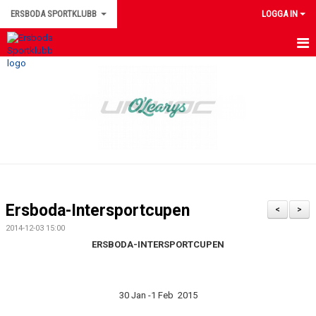
ERSBODA SPORTKLUBB
LOGGA IN
HEM
NYHETER
KONTAKTUPPGIFTER
MEDLEMSINFORMATION
MATCHER
Ersboda-Intersportcupen
<
>
ERSBODA SK STYRELSE
2014-12-03 15:00
ERSBODA-INTERSPORTCUPEN
DOKUMENT
LEDARINFORMATION
30 Jan -1 Feb 2015
KALENDER