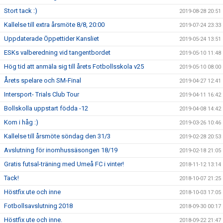
Stort tack :)
2019-08-28 20:51
Kallelse till extra årsmöte 8/8, 20:00
2019-07-24 23:33
Uppdaterade Öppettider Kansliet
2019-05-24 13:51
ESKs valberedning vid tangentbordet
2019-05-10 11:48
Hög tid att anmäla sig till årets Fotbollsskola v25
2019-05-10 08:00
Årets spelare och SM-Final
2019-04-27 12:41
Intersport- Trials Club Tour
2019-04-11 16:42
Bollskolla uppstart födda -12
2019-04-08 14:42
Kom i håg :)
2019-03-26 10:46
Kallelse till årsmöte söndag den 31/3
2019-02-28 20:53
Avslutning för inomhussäsongen 18/19
2019-02-18 21:05
Gratis futsal-träning med Umeå FC i vinter!
2018-11-12 13:14
Tack!
2018-10-07 21:25
Höstfix ute och inne
2018-10-03 17:05
Fotbollsavslutning 2018
2018-09-30 00:17
Höstfix ute och inne.
2018-09-22 21:47