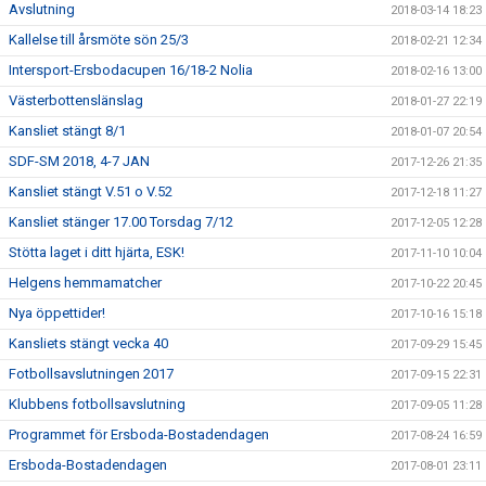
Avslutning
2018-03-14 18:23
Kallelse till årsmöte sön 25/3
2018-02-21 12:34
Intersport-Ersbodacupen 16/18-2 Nolia
2018-02-16 13:00
Västerbottenslänslag
2018-01-27 22:19
Kansliet stängt 8/1
2018-01-07 20:54
SDF-SM 2018, 4-7 JAN
2017-12-26 21:35
Kansliet stängt V.51 o V.52
2017-12-18 11:27
Kansliet stänger 17.00 Torsdag 7/12
2017-12-05 12:28
Stötta laget i ditt hjärta, ESK!
2017-11-10 10:04
Helgens hemmamatcher
2017-10-22 20:45
Nya öppettider!
2017-10-16 15:18
Kansliets stängt vecka 40
2017-09-29 15:45
Fotbollsavslutningen 2017
2017-09-15 22:31
Klubbens fotbollsavslutning
2017-09-05 11:28
Programmet för Ersboda-Bostadendagen
2017-08-24 16:59
Ersboda-Bostadendagen
2017-08-01 23:11