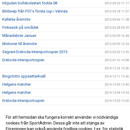
Inbjudan bollskolestart födda 08
2015-03-25 11:17
Bildsvep från F07:s första cup i Vännäs
2015-03-18 11:07
Kallelse årsmöte
2015-03-06 11:38
Finbesök på området
2015-02-28 09:39
Månadsbrev Januari
2015-02-09 16:48
Motioner till årsmöte
2015-02-09 16:24
Segrare Ersboda-Intersportcupen 2015
2015-02-03 12:35
Ersboda-intersportcupen
2015-01-16 14:08
2014-12-24 10:36
Bingolotto uppesittarkväll
2014-12-11 15:46
Helgens matcher
2014-12-09 15:40
Helgens matcher
2014-12-04 14:54
Ersboda-Intersportcupen
2014-12-03 15:00
Stöd Ersboda SK i julhandeln
2014-12-02 14:42
Inbjudan Change the game
För att hemsidan ska fungera korrekt använder vi nödvändiga
2014-09-18 14:44
cookies från SportAdmin. Dessa går inte att stänga av.
Månadsbrev augusti
2014-09-05 08:55
Föreningen kan också använda frivilliga cookies, t.ex. för statistik