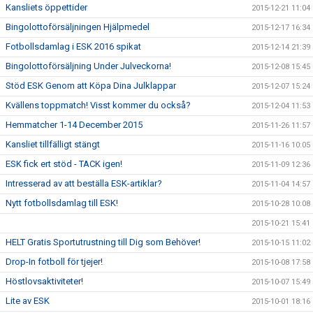
Kansliets öppettider
2015-12-21 11:04
Bingolottoförsäljningen Hjälpmedel
2015-12-17 16:34
Fotbollsdamlag i ESK 2016 spikat
2015-12-14 21:39
Bingolottoförsäljning Under Julveckorna!
2015-12-08 15:45
Stöd ESK Genom att Köpa Dina Julklappar
2015-12-07 15:24
Kvällens toppmatch! Visst kommer du också?
2015-12-04 11:53
Hemmatcher 1-14 December 2015
2015-11-26 11:57
Kansliet tillfälligt stängt
2015-11-16 10:05
ESK fick ert stöd - TACK igen!
2015-11-09 12:36
Intresserad av att beställa ESK-artiklar?
2015-11-04 14:57
Nytt fotbollsdamlag till ESK!
2015-10-28 10:08
2015-10-21 15:41
HELT Gratis Sportutrustning till Dig som Behöver!
2015-10-15 11:02
Drop-In fotboll för tjejer!
2015-10-08 17:58
Höstlovsaktiviteter!
2015-10-07 15:49
Lite av ESK
2015-10-01 18:16