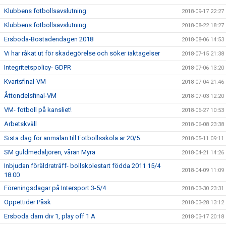
Klubbens fotbollsavslutning
2018-09-17 22:27
Klubbens fotbollsavslutning
2018-08-22 18:27
Ersboda-Bostadendagen 2018
2018-08-06 14:53
Vi har råkat ut för skadegörelse och söker iaktagelser
2018-07-15 21:38
Integritetspolicy- GDPR
2018-07-06 13:20
Kvartsfinal-VM
2018-07-04 21:46
Åttondelsfinal-VM
2018-07-03 12:20
VM- fotboll på kansliet!
2018-06-27 10:53
Arbetskväll
2018-06-08 23:38
Sista dag för anmälan till Fotbollsskola är 20/5.
2018-05-11 09:11
SM guldmedaljören, våran Myra
2018-04-21 14:26
Inbjudan föräldraträff- bollskolestart födda 2011 15/4
2018-04-09 11:09
18.00
Föreningsdagar på Intersport 3-5/4
2018-03-30 23:31
Öppettider Påsk
2018-03-28 13:12
Ersboda dam div 1, play off 1 A
2018-03-17 20:18