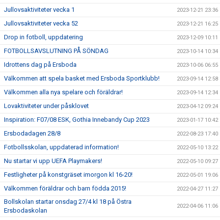
Jullovsaktiviteter vecka 1
2023-12-21 23:36
Jullovsaktiviteter vecka 52
2023-12-21 16:25
Drop in fotboll, uppdatering
2023-12-09 10:11
FOTBOLLSAVSLUTNING PÅ SÖNDAG
2023-10-14 10:34
Idrottens dag på Ersboda
2023-10-06 06:55
Välkommen att spela basket med Ersboda Sportklubb!
2023-09-14 12:58
Välkommen alla nya spelare och föräldrar!
2023-09-14 12:34
Lovaktiviteter under påsklovet
2023-04-12 09:24
Inspiration: F07/08 ESK, Gothia Innebandy Cup 2023
2023-01-17 10:42
Ersbodadagen 28/8
2022-08-23 17:40
Fotbollsskolan, uppdaterad information!
2022-05-10 13:22
Nu startar vi upp UEFA Playmakers!
2022-05-10 09:27
Festligheter på konstgräset imorgon kl 16-20!
2022-05-01 19:06
Välkommen föräldrar och barn födda 2015!
2022-04-27 11:27
Bollskolan startar onsdag 27/4 kl 18 på Östra
2022-04-06 11:06
Ersbodaskolan