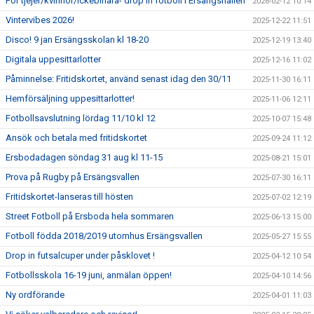
För tjejer/kvinnor/ickebinära- drop in fotboll i Ersängshallen
2026-02-12 10:14
Vintervibes 2026!
2025-12-22 11:51
Disco! 9 jan Ersängsskolan kl 18-20
2025-12-19 13:40
Digitala uppesittarlotter
2025-12-16 11:02
Påminnelse: Fritidskortet, använd senast idag den 30/11
2025-11-30 16:11
Hemförsäljning uppesittarlotter!
2025-11-06 12:11
Fotbollsavslutning lördag 11/10 kl 12
2025-10-07 15:48
Ansök och betala med fritidskortet
2025-09-24 11:12
Ersbodadagen söndag 31 aug kl 11-15
2025-08-21 15:01
Prova på Rugby på Ersängsvallen
2025-07-30 16:11
Fritidskortet-lanseras till hösten
2025-07-02 12:19
Street Fotboll på Ersboda hela sommaren
2025-06-13 15:00
Fotboll födda 2018/2019 utomhus Ersängsvallen
2025-05-27 15:55
Drop in futsalcuper under påsklovet !
2025-04-12 10:54
Fotbollsskola 16-19 juni, anmälan öppen!
2025-04-10 14:56
Ny ordförande
2025-04-01 11:03