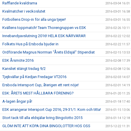
Rafflande kvaldrama
2016-03-04 16:01
Kvalmatcher i veckoslutet
2016-03-01 16:58
Fotbollens Drop-in för alla unga tjejer!
2016-03-01 16:55
Kvällens toppmatch! Team Thorengruppen vs ESK
2016-02-26 10:11
Innebandyavslutning 2016! HELA ESK NÄRVARAR
2016-02-22 12:02
Folkets Hus på Ersboda bjuder in
2016-02-22 11:57
Ordförande Magnus Norrman "Årets Eldsjäl" Stipendiat
2016-02-15 13:53
ESK Årsmöte 2016
2016-02-08 17:39
Kansliet stängt tisdag 9/2
2016-02-08 12:56
Tjejkvällar på Kedjan Fredagar VT2016
2016-02-03 14:07
Ersboda Intersport Cup, återigen ett rent nöje!
2016-02-01 14:19
ESK: ÅRETS MEST HÅLLBARA FÖRENING?
2016-01-20 11:25
A-lagen ångar på!
2016-01-18 17:40
ESK arrangerar Intersport Cup 2016, 29-31/1. Kom och titta!
2016-01-15 13:06
Stort tack till alla eldsjälar kring Bingolotto 2015
2016-01-14 12:18
GLÖM INTE ATT KÖPA DINA BINGOLOTTER HOS OSS
2015-12-22 11:31