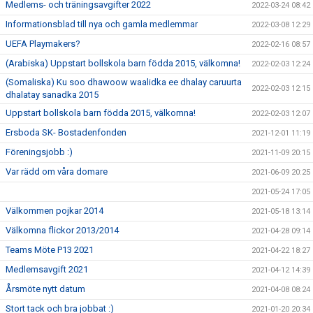
Medlems- och träningsavgifter 2022
2022-03-24 08:42
Informationsblad till nya och gamla medlemmar
2022-03-08 12:29
UEFA Playmakers?
2022-02-16 08:57
(Arabiska) Uppstart bollskola barn födda 2015, välkomna!
2022-02-03 12:24
(Somaliska) Ku soo dhawoow waalidka ee dhalay caruurta
2022-02-03 12:15
dhalatay sanadka 2015
Uppstart bollskola barn födda 2015, välkomna!
2022-02-03 12:07
Ersboda SK- Bostadenfonden
2021-12-01 11:19
Föreningsjobb :)
2021-11-09 20:15
Var rädd om våra domare
2021-06-09 20:25
2021-05-24 17:05
Välkommen pojkar 2014
2021-05-18 13:14
Välkomna flickor 2013/2014
2021-04-28 09:14
Teams Möte P13 2021
2021-04-22 18:27
Medlemsavgift 2021
2021-04-12 14:39
Årsmöte nytt datum
2021-04-08 08:24
Stort tack och bra jobbat :)
2021-01-20 20:34