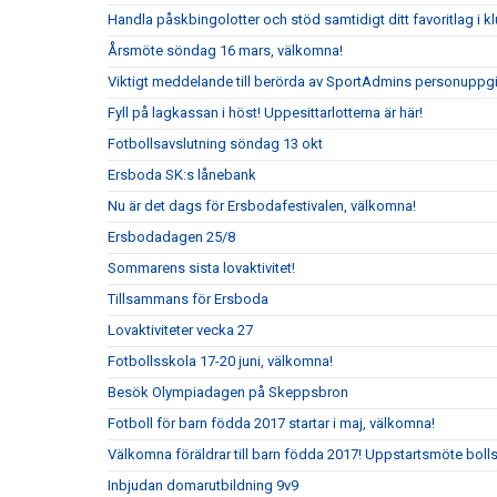
Handla påskbingolotter och stöd samtidigt ditt favoritlag i k
Årsmöte söndag 16 mars, välkomna!
Viktigt meddelande till berörda av SportAdmins personuppgi
Fyll på lagkassan i höst! Uppesittarlotterna är här!
Fotbollsavslutning söndag 13 okt
Ersboda SK:s lånebank
Nu är det dags för Ersbodafestivalen, välkomna!
Ersbodadagen 25/8
Sommarens sista lovaktivitet!
Tillsammans för Ersboda
Lovaktiviteter vecka 27
Fotbollsskola 17-20 juni, välkomna!
Besök Olympiadagen på Skeppsbron
Fotboll för barn födda 2017 startar i maj, välkomna!
Välkomna föräldrar till barn födda 2017! Uppstartsmöte boll
Inbjudan domarutbildning 9v9