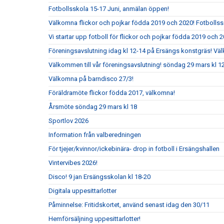
Fotbollsskola 15-17 Juni, anmälan öppen!
Välkomna flickor och pojkar födda 2019 och 2020! Fotbolls
Vi startar upp fotboll för flickor och pojkar födda 2019 och 2
Föreningsavslutning idag kl 12-14 på Ersängs konstgräs! Vä
Välkommen till vår föreningsavslutning! söndag 29 mars kl 
Välkomna på barndisco 27/3!
Föräldramöte flickor födda 2017, välkomna!
Årsmöte söndag 29 mars kl 18
Sportlov 2026
Information från valberedningen
För tjejer/kvinnor/ickebinära- drop in fotboll i Ersängshallen
Vintervibes 2026!
Disco! 9 jan Ersängsskolan kl 18-20
Digitala uppesittarlotter
Påminnelse: Fritidskortet, använd senast idag den 30/11
Hemförsäljning uppesittarlotter!