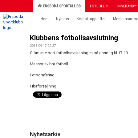
ERSBODA SPORTKLUBB
FOTBOLL
INNEBANDY
Hem
Nyheter
Kontaktuppgifter
Medlemsinfor
Klubbens fotbollsavslutning
2018-09-17 22:27
Glöm inte bort fotbollsavslutningen på onsdag kl 17-19.
Massor av bra fotboll.
Fotografering.
Fikaförsäljning.
Nyhetsarkiv