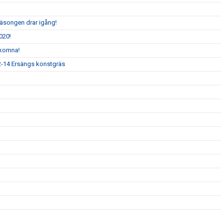
säsongen drar igång!
020!
lkomna!
12-14 Ersängs konstgräs