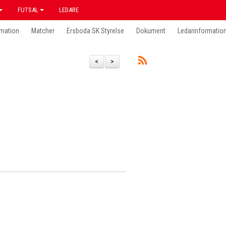
FUTSAL
LEDARE
mation
Matcher
Ersboda SK Styrelse
Dokument
Ledarinformatio
<
>